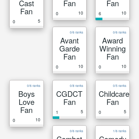
Cast
Fan
Fan
Fan
10
10
0
6
5
0
0/6 ranks
0/6 ranks
Avant
Award
Garde
Winning
Fan
Fan
10
10
0
0
0/6 ranks
0/8 ranks
0/5 ranks
Boys
CGDCT
Childcare
Love
Fan
Fan
Fan
5
5
1
0
10
0
0/6 ranks
1/6 ranks
Combat
Comedy