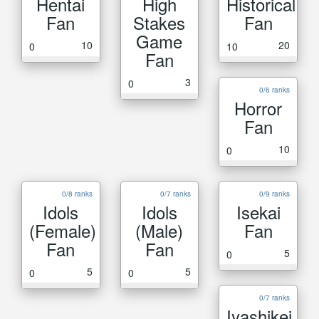
Hentai
High
Historical
Fan
Stakes
Fan
Game
10
20
0
10
Fan
3
0
0/6 ranks
Horror
Fan
10
0
0/8 ranks
0/7 ranks
0/9 ranks
Idols
Idols
Isekai
(Female)
(Male)
Fan
Fan
Fan
5
0
5
5
0
0
0/7 ranks
Iyashikei