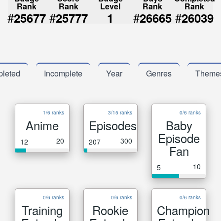
Rank
Rank
Level
Rank
Rank
#
#
#
#
25677
25777
1
26665
26039
leted
Incomplete
Year
Genres
Theme
1/6 ranks
3/15 ranks
0/6 ranks
Anime
Episodes
Baby
Episode
20
300
12
207
Fan
10
5
0/6 ranks
0/6 ranks
0/6 ranks
Training
Rookie
Champion