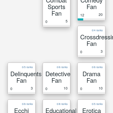
Sports
Fan
Fan
20
12
5
0
0/4 ranks
Crossdressi
Fan
3
0
0/5 ranks
0/6 ranks
0/6 ranks
Delinquents
Detective
Drama
Fan
Fan
Fan
3
10
10
0
0
0
0/6 ranks
0/8 ranks
0/5 ranks
Ecchi
Educational
Erotica