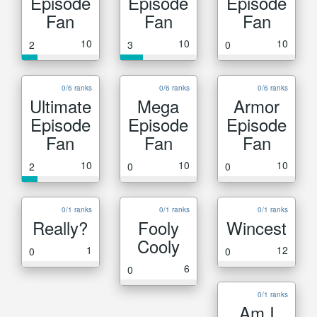
Episode
Episode
Episode
Fan
Fan
Fan
10
10
10
2
3
0
0/6 ranks
0/6 ranks
0/6 ranks
Ultimate
Mega
Armor
Episode
Episode
Episode
Fan
Fan
Fan
10
10
10
2
0
0
0/1 ranks
0/1 ranks
0/1 ranks
Really?
Fooly
Wincest
Cooly
1
12
0
0
6
0
0/1 ranks
Am I