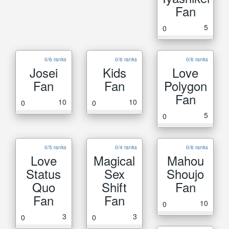
Fan
5
0
0/6 ranks
0/6 ranks
0/6 ranks
Josei
Kids
Love
Fan
Fan
Polygon
Fan
10
10
0
0
5
0
0/5 ranks
0/4 ranks
0/6 ranks
Love
Magical
Mahou
Status
Sex
Shoujo
Quo
Shift
Fan
Fan
Fan
10
0
3
3
0
0