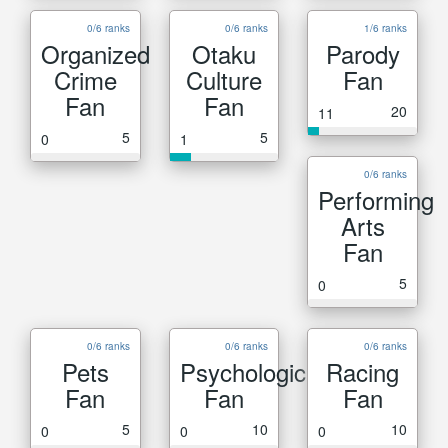
0/6 ranks
0/6 ranks
1/6 ranks
Organized
Otaku
Parody
Crime
Culture
Fan
Fan
Fan
20
11
5
5
0
1
0/6 ranks
Performing
Arts
Fan
5
0
0/6 ranks
0/6 ranks
0/6 ranks
Pets
Psychological
Racing
Fan
Fan
Fan
5
10
10
0
0
0