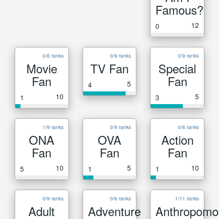
Famous?
12
0
0/6 ranks
0/9 ranks
0/9 ranks
Movie
TV Fan
Special
Fan
Fan
5
4
10
5
1
3
1/9 ranks
0/9 ranks
0/6 ranks
ONA
OVA
Action
Fan
Fan
Fan
10
5
10
5
1
1
0/9 ranks
0/6 ranks
1/11 ranks
Adult
Adventure
Anthropomo