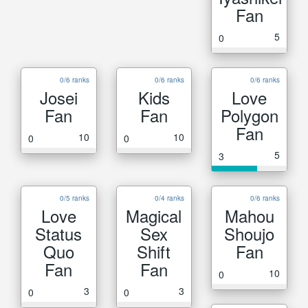
Fan
5
0
0/6 ranks
0/6 ranks
0/6 ranks
Josei
Kids
Love
Fan
Fan
Polygon
Fan
10
10
0
0
5
3
0/5 ranks
0/4 ranks
0/6 ranks
Love
Magical
Mahou
Status
Sex
Shoujo
Quo
Shift
Fan
Fan
Fan
10
0
3
3
0
0