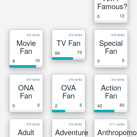
Famous?
12
0
0/6 ranks
5/9 ranks
0/9 ranks
Movie
TV Fan
Special
Fan
Fan
75
66
10
5
8
0
0/9 ranks
0/9 ranks
3/6 ranks
ONA
OVA
Action
Fan
Fan
Fan
5
5
50
0
2
42
3/9 ranks
0/6 ranks
0/11 ranks
Adult
Adventure
Anthropomo