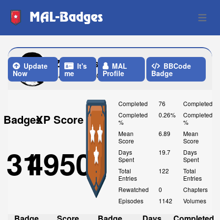
MAL-Badges
Open 
Zwecklos
Update
It's
MAL
BBCode
Now
me
Profile
Badge
Last Update: One Week ago
Completed
76
Completed
Completed
0.26%
Completed
Badges
XP Score
%
%
Mean
6.89
Mean
Score
Score
31
4950
Days
19.7
Days
Spent
Spent
Total
122
Total
Entries
Entries
Rewatched
0
Chapters
Episodes
1142
Volumes
Badge
Score
Badge
Days
Completed