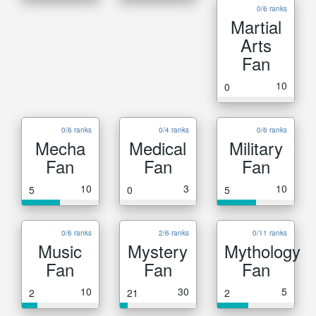
0/6 ranks
Martial
Arts
Fan
10
0
0/6 ranks
0/4 ranks
0/6 ranks
Mecha
Medical
Military
Fan
Fan
Fan
10
3
10
5
0
5
0/6 ranks
2/6 ranks
0/11 ranks
Music
Mystery
Mythology
Fan
Fan
Fan
10
30
5
2
21
2