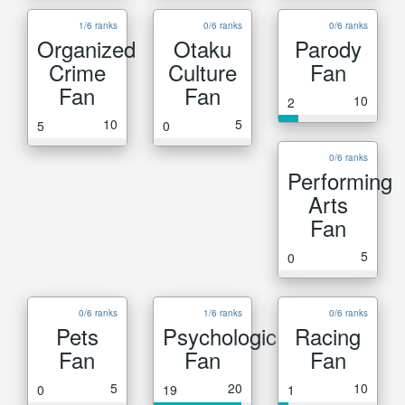
1/6 ranks
0/6 ranks
0/6 ranks
Organized
Otaku
Parody
Crime
Culture
Fan
Fan
Fan
10
2
10
5
5
0
0/6 ranks
Performing
Arts
Fan
5
0
0/6 ranks
1/6 ranks
0/6 ranks
Pets
Psychological
Racing
Fan
Fan
Fan
5
20
10
0
19
1