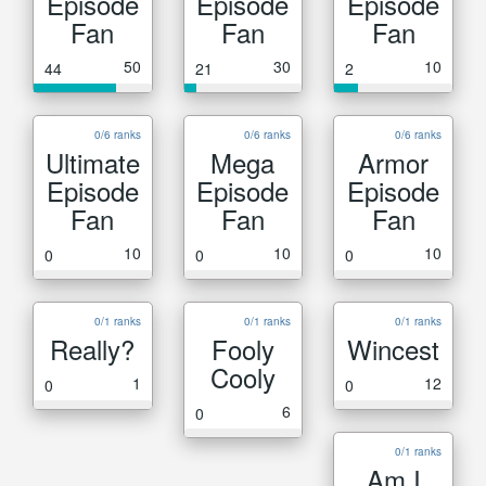
Episode
Episode
Episode
Fan
Fan
Fan
50
30
10
44
21
2
0/6 ranks
0/6 ranks
0/6 ranks
Ultimate
Mega
Armor
Episode
Episode
Episode
Fan
Fan
Fan
10
10
10
0
0
0
0/1 ranks
0/1 ranks
0/1 ranks
Really?
Fooly
Wincest
Cooly
1
12
0
0
6
0
0/1 ranks
Am I