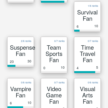
1/6 ranks
Survival
Fan
10
6
2/6 ranks
0/7 ranks
0/7 ranks
Suspense
Team
Time
Fan
Sports
Travel
Fan
Fan
30
23
10
5
0
4
0/6 ranks
0/7 ranks
0/6 ranks
Vampire
Video
Visual
Fan
Game
Arts
Fan
Fan
10
6