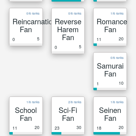
0/6 ranks
0/6 ranks
1/6 ranks
Reincarnation
Reverse
Romance
Fan
Harem
Fan
Fan
5
20
0
11
5
0
0/6 ranks
Samurai
Fan
10
1
1/6 ranks
2/6 ranks
1/6 ranks
School
Sci-Fi
Seinen
Fan
Fan
Fan
20
30
20
11
23
18