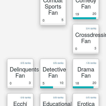
Sports
Fan
Fan
20
19
5
0
0/4 ranks
Crossdressi
Fan
3
0
0/5 ranks
0/6 ranks
1/6 ranks
Delinquents
Detective
Drama
Fan
Fan
Fan
3
10
20
0
5
18
0/6 ranks
0/8 ranks
0/5 ranks
Ecchi
Educational
Erotica