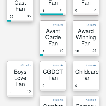
Cast
Fan
Fan
Fan
10
5
9
0
35
22
0/6 ranks
1/6 ranks
Avant
Award
Garde
Winning
Fan
Fan
10
25
1
10
0/6 ranks
0/8 ranks
0/5 ranks
Boys
CGDCT
Childcare
Love
Fan
Fan
Fan
5
5
0
0
10
0
0/6 ranks
1/6 ranks
Combat
Comedy