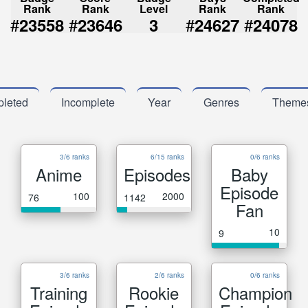
Rank
Rank
Level
Rank
Rank
#
#
#
#
23558
23646
3
24627
24078
leted
Incomplete
Year
Genres
Theme
3/6 ranks
6/15 ranks
0/6 ranks
Anime
Episodes
Baby
Episode
100
2000
76
1142
Fan
10
9
3/6 ranks
2/6 ranks
0/6 ranks
Training
Rookie
Champion