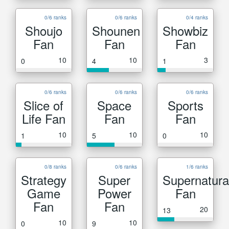
0/6 ranks
0/6 ranks
0/4 ranks
Shoujo
Shounen
Showbiz
Fan
Fan
Fan
10
10
3
0
4
1
0/6 ranks
0/6 ranks
0/6 ranks
Slice of
Space
Sports
Life Fan
Fan
Fan
10
10
10
1
5
0
0/8 ranks
0/6 ranks
1/6 ranks
Strategy
Super
Supernatura
Game
Power
Fan
Fan
Fan
20
13
10
10
0
9