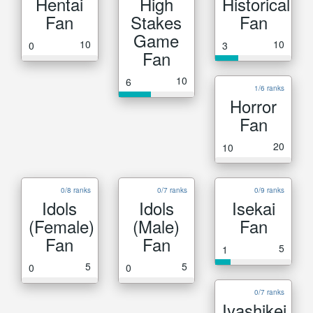
Hentai
High
Historical
Fan
Stakes
Fan
Game
10
10
0
3
Fan
10
6
1/6 ranks
Horror
Fan
20
10
0/8 ranks
0/7 ranks
0/9 ranks
Idols
Idols
Isekai
(Female)
(Male)
Fan
Fan
Fan
5
1
5
5
0
0
0/7 ranks
Iyashikei