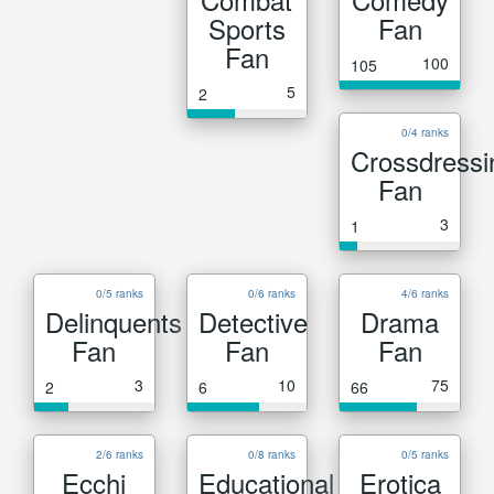
Sports
Fan
Fan
100
105
5
2
0/4 ranks
Crossdressi
Fan
3
1
0/5 ranks
0/6 ranks
4/6 ranks
Delinquents
Detective
Drama
Fan
Fan
Fan
3
10
75
2
6
66
2/6 ranks
0/8 ranks
0/5 ranks
Ecchi
Educational
Erotica