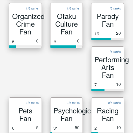
1/6 ranks
1/6 ranks
1/6 ranks
Organized
Otaku
Parody
Crime
Culture
Fan
Fan
Fan
20
16
10
10
6
9
1/6 ranks
Performing
Arts
Fan
10
7
0/6 ranks
3/6 ranks
0/6 ranks
Pets
Psychological
Racing
Fan
Fan
Fan
5
50
10
0
31
2