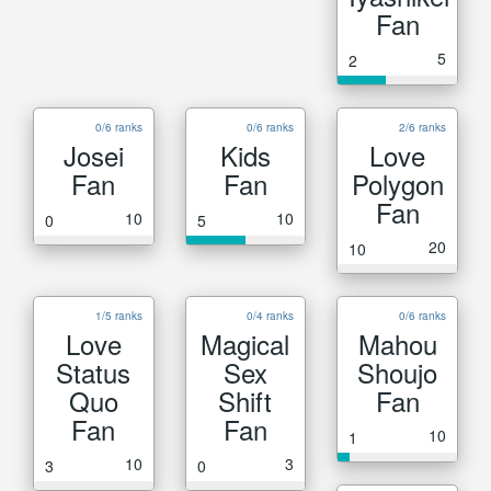
Fan
5
2
0/6 ranks
0/6 ranks
2/6 ranks
Josei
Kids
Love
Fan
Fan
Polygon
Fan
10
10
0
5
20
10
1/5 ranks
0/4 ranks
0/6 ranks
Love
Magical
Mahou
Status
Sex
Shoujo
Quo
Shift
Fan
Fan
Fan
10
1
10
3
3
0