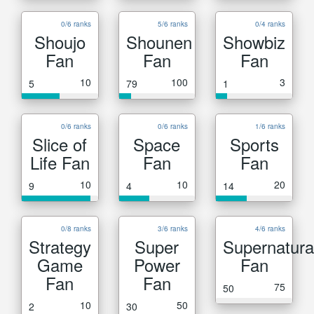
0/6 ranks
5/6 ranks
0/4 ranks
Shoujo
Shounen
Showbiz
Fan
Fan
Fan
10
100
3
5
79
1
0/6 ranks
0/6 ranks
1/6 ranks
Slice of
Space
Sports
Life Fan
Fan
Fan
10
10
20
9
4
14
0/8 ranks
3/6 ranks
4/6 ranks
Strategy
Super
Supernatura
Game
Power
Fan
Fan
Fan
75
50
10
50
2
30