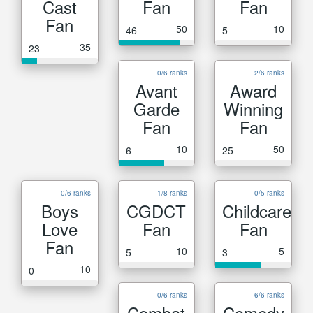
Cast
Fan
Fan
Fan
50
10
46
5
35
23
0/6 ranks
2/6 ranks
Avant
Award
Garde
Winning
Fan
Fan
10
50
6
25
0/6 ranks
1/8 ranks
0/5 ranks
Boys
CGDCT
Childcare
Love
Fan
Fan
Fan
10
5
5
3
10
0
0/6 ranks
6/6 ranks
Combat
Comedy