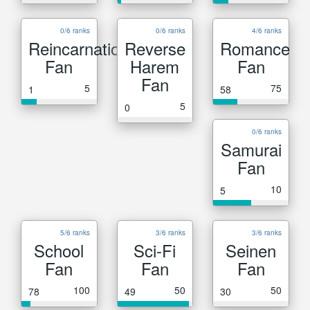
0/6 ranks
0/6 ranks
4/6 ranks
Reincarnation
Reverse
Romance
Fan
Harem
Fan
Fan
5
75
1
58
5
0
0/6 ranks
Samurai
Fan
10
5
5/6 ranks
3/6 ranks
3/6 ranks
School
Sci-Fi
Seinen
Fan
Fan
Fan
100
50
50
78
49
30