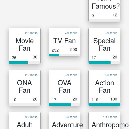
Famous?
12
0
2/6 ranks
7/9 ranks
2/9 ranks
Movie
TV Fan
Special
Fan
Fan
500
232
30
20
26
17
2/9 ranks
2/9 ranks
6/6 ranks
ONA
OVA
Action
Fan
Fan
Fan
20
20
100
10
17
119
3/9 ranks
3/6 ranks
1/11 ranks
Adult
Adventure
Anthropomo