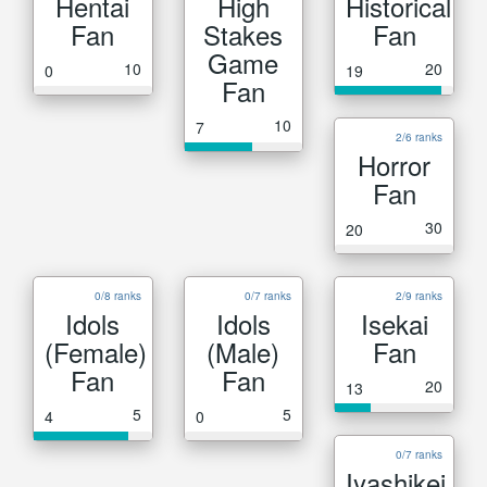
Hentai
High
Historical
Fan
Stakes
Fan
Game
10
20
0
19
Fan
10
7
2/6 ranks
Horror
Fan
30
20
0/8 ranks
0/7 ranks
2/9 ranks
Idols
Idols
Isekai
(Female)
(Male)
Fan
Fan
Fan
20
13
5
5
4
0
0/7 ranks
Iyashikei