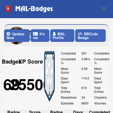
MAL-Badges
Open 
Zuisei
Update
It's
MAL
BBCode
Now
me
Profile
Badge
Last Update: 3 Months ago
Completed
291
Completed
Completed
0.99%
Completed
Badges
XP Score
%
%
Mean
6.09
Mean
Score
Score
69
25500
Days
110.0
Days
Spent
Spent
Total
519
Total
Entries
Entries
Rewatched
34
Chapters
Episodes
6600
Volumes
Badge
Score
Badge
Days
Completed