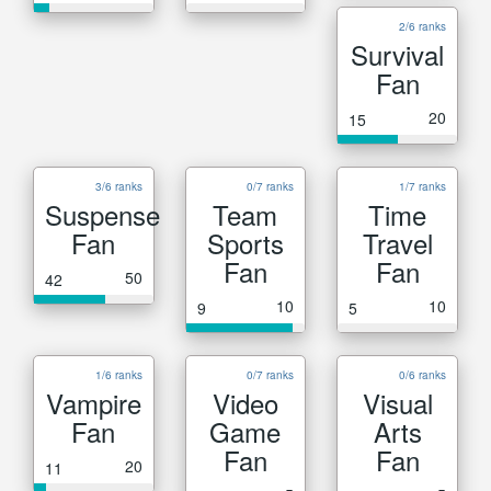
2/6 ranks
Survival
Fan
20
15
3/6 ranks
0/7 ranks
1/7 ranks
Suspense
Team
Time
Fan
Sports
Travel
Fan
Fan
50
42
10
10
9
5
1/6 ranks
0/7 ranks
0/6 ranks
Vampire
Video
Visual
Fan
Game
Arts
Fan
Fan
20
11