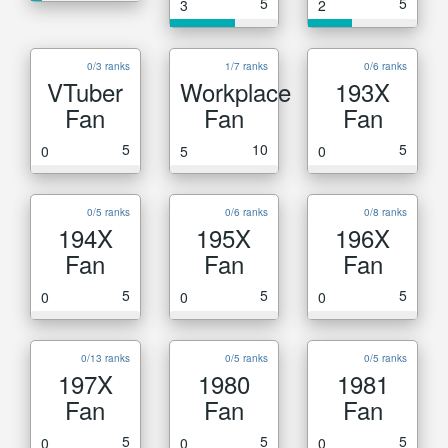
5
5
3
2
0/3 ranks
1/7 ranks
0/6 ranks
VTuber
Workplace
193X
Fan
Fan
Fan
5
10
5
0
5
0
0/5 ranks
0/6 ranks
0/8 ranks
194X
195X
196X
Fan
Fan
Fan
5
5
5
0
0
0
0/13 ranks
0/5 ranks
0/5 ranks
197X
1980
1981
Fan
Fan
Fan
5
5
5
0
0
0