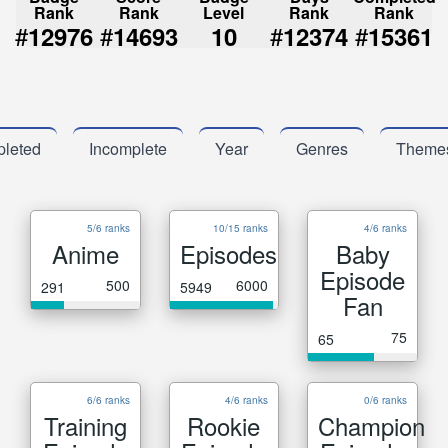
Rank
Rank
Level
Rank
Rank
#
#
#
#
12976
14693
10
12374
15361
leted
Incomplete
Year
Genres
Theme
5/6 ranks
10/15 ranks
4/6 ranks
Anime
Episodes
Baby
Episode
500
6000
291
5949
Fan
75
65
6/6 ranks
4/6 ranks
0/6 ranks
Training
Rookie
Champion