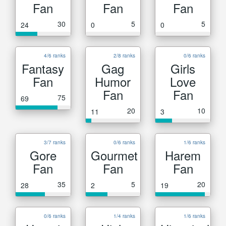
Fan
Fan
Fan
30
5
5
24
0
0
4/6 ranks
2/8 ranks
0/6 ranks
Fantasy
Gag
Girls
Fan
Humor
Love
Fan
Fan
75
69
20
10
11
3
3/7 ranks
0/6 ranks
1/6 ranks
Gore
Gourmet
Harem
Fan
Fan
Fan
35
5
20
28
2
19
0/6 ranks
1/4 ranks
1/6 ranks