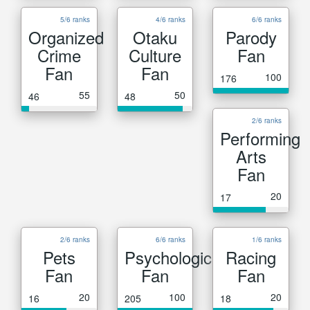
5/6 ranks
4/6 ranks
6/6 ranks
Organized
Otaku
Parody
Crime
Culture
Fan
Fan
Fan
100
176
55
50
46
48
2/6 ranks
Performing
Arts
Fan
20
17
2/6 ranks
6/6 ranks
1/6 ranks
Pets
Psychological
Racing
Fan
Fan
Fan
20
100
20
16
205
18