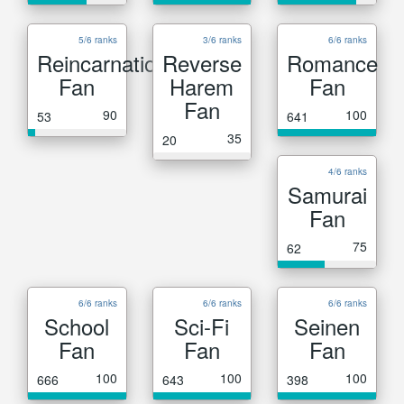
5/6 ranks
3/6 ranks
6/6 ranks
Reincarnation
Reverse
Romance
Fan
Harem
Fan
Fan
90
100
53
641
35
20
4/6 ranks
Samurai
Fan
75
62
6/6 ranks
6/6 ranks
6/6 ranks
School
Sci-Fi
Seinen
Fan
Fan
Fan
100
100
100
666
643
398