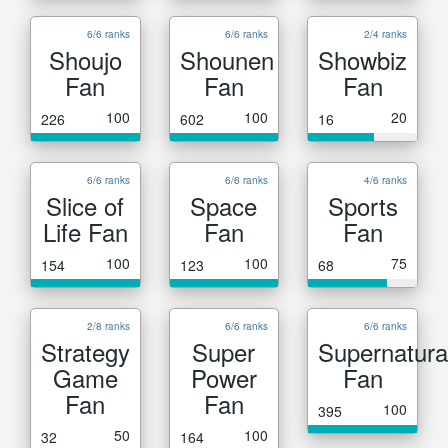
6/6 ranks
6/6 ranks
2/4 ranks
Shoujo
Shounen
Showbiz
Fan
Fan
Fan
100
100
20
226
602
16
6/6 ranks
6/6 ranks
4/6 ranks
Slice of
Space
Sports
Life Fan
Fan
Fan
100
100
75
154
123
68
2/8 ranks
6/6 ranks
6/6 ranks
Strategy
Super
Supernatura
Game
Power
Fan
Fan
Fan
100
395
50
100
32
164