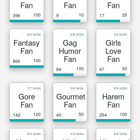
Fan
Fan
Fan
100
10
20
396
9
17
6/6 ranks
5/8 ranks
3/6 ranks
Fantasy
Gag
Girls
Fan
Humor
Love
Fan
Fan
100
866
100
50
84
47
7/7 ranks
3/6 ranks
6/6 ranks
Gore
Gourmet
Harem
Fan
Fan
Fan
120
50
100
142
40
264
6/6 ranks
4/4 ranks
6/6 ranks