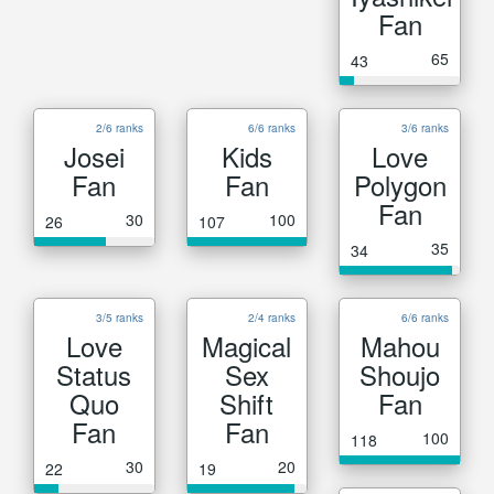
Fan
65
43
2/6 ranks
6/6 ranks
3/6 ranks
Josei
Kids
Love
Fan
Fan
Polygon
Fan
30
100
26
107
35
34
3/5 ranks
2/4 ranks
6/6 ranks
Love
Magical
Mahou
Status
Sex
Shoujo
Quo
Shift
Fan
Fan
Fan
100
118
30
20
22
19