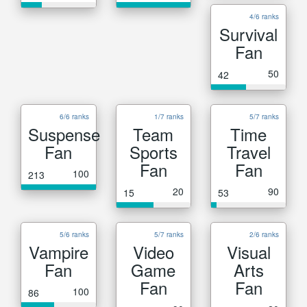
4/6 ranks
Survival
Fan
50
42
6/6 ranks
1/7 ranks
5/7 ranks
Suspense
Team
Time
Fan
Sports
Travel
Fan
Fan
100
213
20
90
15
53
5/6 ranks
5/7 ranks
2/6 ranks
Vampire
Video
Visual
Fan
Game
Arts
Fan
Fan
100
86