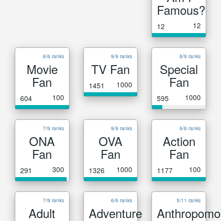
Famous?
12
12
6/6 ranks
9/9 ranks
8/9 ranks
Movie
TV Fan
Special
Fan
Fan
1000
1451
100
1000
604
595
7/9 ranks
9/9 ranks
6/6 ranks
ONA
OVA
Action
Fan
Fan
Fan
300
1000
100
291
1326
1177
7/9 ranks
6/6 ranks
5/11 ranks
Adult
Adventure
Anthropomo