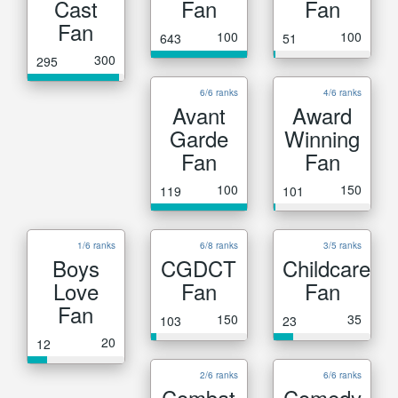
Cast
Fan
Fan
Fan
100
100
643
51
300
295
6/6 ranks
4/6 ranks
Avant
Award
Garde
Winning
Fan
Fan
100
150
119
101
1/6 ranks
6/8 ranks
3/5 ranks
Boys
CGDCT
Childcare
Love
Fan
Fan
Fan
150
35
103
23
20
12
2/6 ranks
6/6 ranks
Combat
Comedy