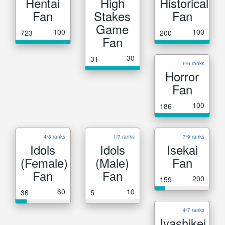
Hentai
High
Historical
Fan
Stakes
Fan
Game
100
100
723
200
Fan
30
31
6/6 ranks
Horror
Fan
100
186
4/8 ranks
1/7 ranks
7/9 ranks
Idols
Idols
Isekai
(Female)
(Male)
Fan
Fan
Fan
200
159
60
10
36
5
4/7 ranks
Iyashikei