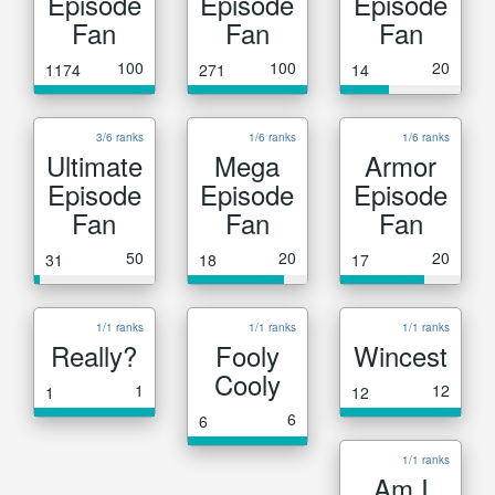
Episode
Episode
Episode
Fan
Fan
Fan
100
100
20
1174
271
14
3/6 ranks
1/6 ranks
1/6 ranks
Ultimate
Mega
Armor
Episode
Episode
Episode
Fan
Fan
Fan
50
20
20
31
18
17
1/1 ranks
1/1 ranks
1/1 ranks
Really?
Fooly
Wincest
Cooly
1
12
1
12
6
6
1/1 ranks
Am I