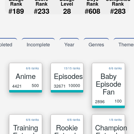
Rank
Rank
Level
Rank
Rank
#
#
#
#
189
233
28
608
283
leted
Incomplete
Year
Genres
Theme
6/6 ranks
15/15 ranks
6/6 ranks
Anime
Episodes
Baby
Episode
500
10000
4421
32671
Fan
100
2896
6/6 ranks
6/6 ranks
1/6 ranks
Training
Rookie
Champion