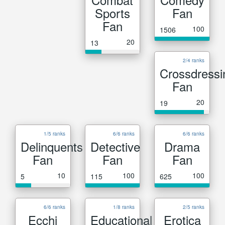
Sports
Fan
Fan
100
1506
20
13
2/4 ranks
Crossdressi
Fan
20
19
1/5 ranks
6/6 ranks
6/6 ranks
Delinquents
Detective
Drama
Fan
Fan
Fan
10
100
100
5
115
625
6/6 ranks
1/8 ranks
2/5 ranks
Ecchi
Educational
Erotica