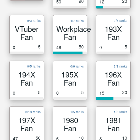
90
20
50
12
0/3 ranks
4/7 ranks
0/6 ranks
VTuber
Workplace
193X
Fan
Fan
Fan
5
50
5
0
48
0
0/5 ranks
0/6 ranks
2/8 ranks
194X
195X
196X
Fan
Fan
Fan
5
5
20
0
0
15
3/13 ranks
1/5 ranks
1/5 ranks
197X
1980
1981
Fan
Fan
Fan
50
10
10
47
6
8