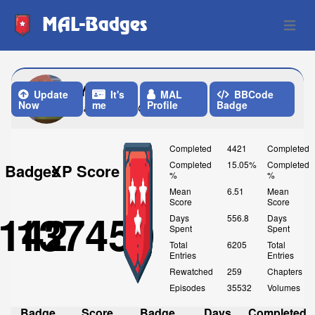
MAL-Badges
Open 
Yzeelb
Update
It's
MAL
BBCode
Now
me
Profile
Badge
Last Update: One Month ago
Completed
4421
Completed
Completed
15.05%
Completed
Badges
XP Score
%
%
Mean
6.51
Mean
Score
Score
142
137450
Days
556.8
Days
Spent
Spent
Total
6205
Total
Entries
Entries
Rewatched
259
Chapters
Episodes
35532
Volumes
Badge
Score
Badge
Days
Completed