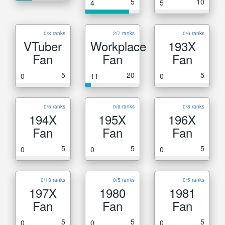
5
10
4
5
0/3 ranks
2/7 ranks
0/6 ranks
VTuber
Workplace
193X
Fan
Fan
Fan
5
20
5
0
11
0
0/5 ranks
0/6 ranks
0/8 ranks
194X
195X
196X
Fan
Fan
Fan
5
5
5
0
0
0
0/13 ranks
0/5 ranks
0/5 ranks
197X
1980
1981
Fan
Fan
Fan
5
5
5
0
0
0