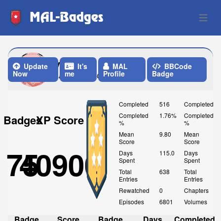
MAL-Badges
Open 
ycf_amz
Update
It's
MAL
BBCode
Now
me
Profile
Badge
Last Update: One Week ago
Completed
516
Completed
Completed
1.76%
Completed
Badges
XP Score
%
%
Mean
9.80
Mean
Score
Score
75
40900
Days
115.0
Days
Spent
Spent
Total
638
Total
Entries
Entries
Rewatched
0
Chapters
Episodes
6801
Volumes
Badge
Score
Badge
Days
Completed