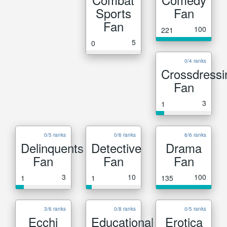
Sports
Fan
Fan
100
221
5
0
0/4 ranks
Crossdressi
Fan
3
1
0/5 ranks
0/6 ranks
6/6 ranks
Delinquents
Detective
Drama
Fan
Fan
Fan
3
10
100
1
1
135
3/6 ranks
0/8 ranks
0/5 ranks
Ecchi
Educational
Erotica