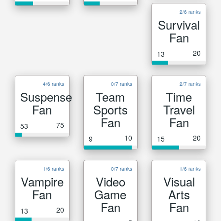
2/6 ranks
Survival
Fan
20
13
4/6 ranks
0/7 ranks
2/7 ranks
Suspense
Team
Time
Fan
Sports
Travel
Fan
Fan
75
53
10
20
9
15
1/6 ranks
0/7 ranks
1/6 ranks
Vampire
Video
Visual
Fan
Game
Arts
Fan
Fan
20
13