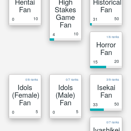
Hentai
High
Historical
Fan
Stakes
Fan
Game
10
50
0
31
Fan
10
4
1/6 ranks
Horror
Fan
20
15
0/8 ranks
0/7 ranks
3/9 ranks
Idols
Idols
Isekai
(Female)
(Male)
Fan
Fan
Fan
50
33
5
5
0
0
0/7 ranks
Iyashikei