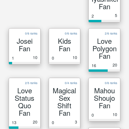
Fan
5
2
0/6 ranks
0/6 ranks
2/6 ranks
Josei
Kids
Love
Fan
Fan
Polygon
Fan
10
10
1
0
20
16
2/5 ranks
0/4 ranks
0/6 ranks
Love
Magical
Mahou
Status
Sex
Shoujo
Quo
Shift
Fan
Fan
Fan
10
0
20
3
13
0