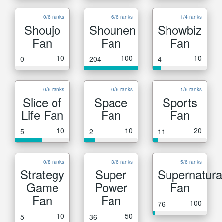
0/6 ranks
6/6 ranks
1/4 ranks
Shoujo
Shounen
Showbiz
Fan
Fan
Fan
10
100
10
0
204
4
0/6 ranks
0/6 ranks
1/6 ranks
Slice of
Space
Sports
Life Fan
Fan
Fan
10
10
20
5
2
11
0/8 ranks
3/6 ranks
5/6 ranks
Strategy
Super
Supernatura
Game
Power
Fan
Fan
Fan
100
76
10
50
5
36