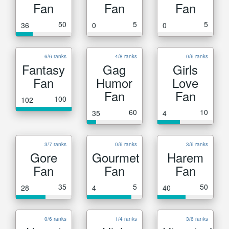
Fan
Fan
Fan
50
5
5
36
0
0
6/6 ranks
4/8 ranks
0/6 ranks
Fantasy
Gag
Girls
Fan
Humor
Love
Fan
Fan
100
102
60
10
35
4
3/7 ranks
0/6 ranks
3/6 ranks
Gore
Gourmet
Harem
Fan
Fan
Fan
35
5
50
28
4
40
0/6 ranks
1/4 ranks
3/6 ranks