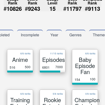
Rank
Rank
Level
Rank
Rank
#
#
#
#
10826
9243
15
11797
9113
leted
Incomplete
Year
Genres
Theme
6/6 ranks
11/15 ranks
6/6 ranks
Anime
Episodes
Baby
Episode
500
7000
516
6801
Fan
100
154
6/6 ranks
5/6 ranks
0/6 ranks
Training
Rookie
Champion