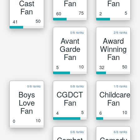
Cast
Fan
Fan
Fan
75
5
60
2
50
41
0/6 ranks
2/6 ranks
Avant
Award
Garde
Winning
Fan
Fan
10
50
5
32
0/6 ranks
0/8 ranks
1/5 ranks
Boys
CGDCT
Childcare
Love
Fan
Fan
Fan
5
10
4
6
10
0
0/6 ranks
6/6 ranks
Combat
Comedy