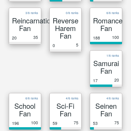
3/6 ranks
0/6 ranks
6/6 ranks
Reincarnation
Reverse
Romance
Fan
Harem
Fan
Fan
35
100
20
188
5
0
1/6 ranks
Samurai
Fan
20
17
6/6 ranks
4/6 ranks
4/6 ranks
School
Sci-Fi
Seinen
Fan
Fan
Fan
100
75
75
196
59
53