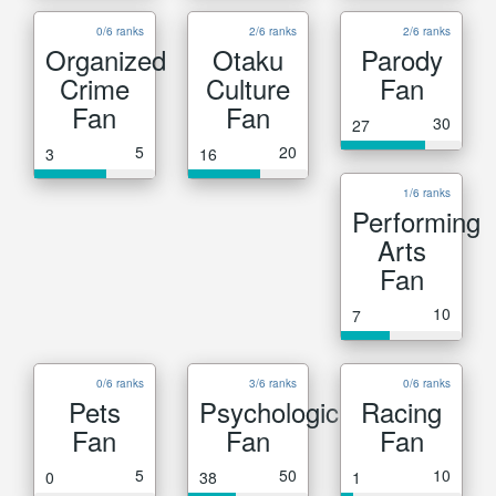
0/6 ranks
2/6 ranks
2/6 ranks
Organized
Otaku
Parody
Crime
Culture
Fan
Fan
Fan
30
27
5
20
3
16
1/6 ranks
Performing
Arts
Fan
10
7
0/6 ranks
3/6 ranks
0/6 ranks
Pets
Psychological
Racing
Fan
Fan
Fan
5
50
10
0
38
1