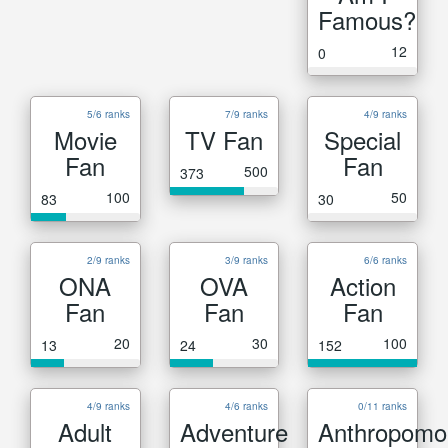
Famous?
12
0
5/6 ranks
7/9 ranks
4/9 ranks
Movie
TV Fan
Special
Fan
Fan
500
373
100
50
83
30
2/9 ranks
3/9 ranks
6/6 ranks
ONA
OVA
Action
Fan
Fan
Fan
20
30
100
13
24
152
4/9 ranks
4/6 ranks
0/11 ranks
Adult
Adventure
Anthropomo