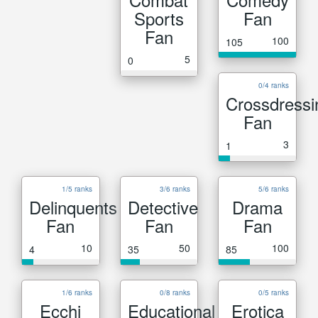
Sports
Fan
Fan
100
105
5
0
0/4 ranks
Crossdressi
Fan
3
1
1/5 ranks
3/6 ranks
5/6 ranks
Delinquents
Detective
Drama
Fan
Fan
Fan
10
50
100
4
35
85
1/6 ranks
0/8 ranks
0/5 ranks
Ecchi
Educational
Erotica