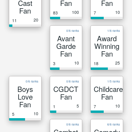
Cast
Fan
Fan
Fan
100
10
83
7
20
11
0/6 ranks
1/6 ranks
Avant
Award
Garde
Winning
Fan
Fan
10
25
3
18
0/6 ranks
0/8 ranks
1/5 ranks
Boys
CGDCT
Childcare
Love
Fan
Fan
Fan
5
10
1
7
10
5
0/6 ranks
6/6 ranks
Combat
Comedy