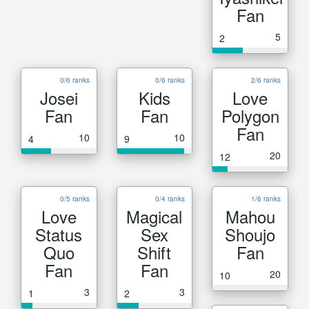
Fan
5
2
0/6 ranks
0/6 ranks
2/6 ranks
Josei
Kids
Love
Fan
Fan
Polygon
Fan
10
10
4
9
20
12
0/5 ranks
0/4 ranks
1/6 ranks
Love
Magical
Mahou
Status
Sex
Shoujo
Quo
Shift
Fan
Fan
Fan
20
10
3
3
1
2