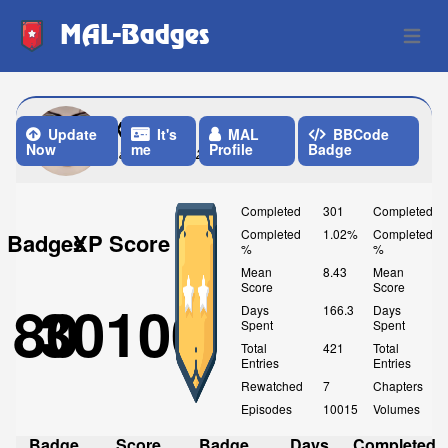
MAL-Badges
Open 
Xsotaku
Update
It's
MAL
BBCode
Now
me
Profile
Badge
Last Update: 2 Months ago
Completed
301
Completed
Completed
1.02%
Completed
Badges
XP Score
%
%
Mean
8.43
Mean
Score
Score
80
30100
Days
166.3
Days
Spent
Spent
Total
421
Total
Entries
Entries
Rewatched
7
Chapters
Episodes
10015
Volumes
Badge
Score
Badge
Days
Completed