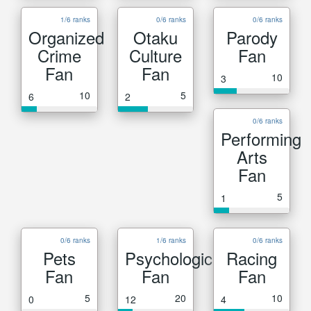
1/6 ranks
0/6 ranks
0/6 ranks
Organized
Otaku
Parody
Crime
Culture
Fan
Fan
Fan
10
3
10
5
6
2
0/6 ranks
Performing
Arts
Fan
5
1
0/6 ranks
1/6 ranks
0/6 ranks
Pets
Psychological
Racing
Fan
Fan
Fan
5
20
10
0
12
4