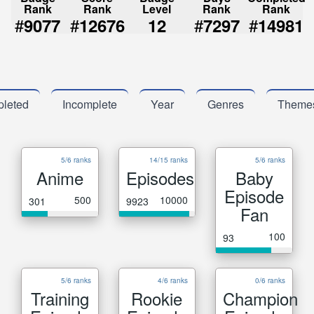
Rank
Rank
Level
Rank
Rank
#
#
#
#
9077
12676
12
7297
14981
leted
Incomplete
Year
Genres
Theme
5/6 ranks
14/15 ranks
5/6 ranks
Anime
Episodes
Baby
Episode
500
10000
301
9923
Fan
100
93
5/6 ranks
4/6 ranks
0/6 ranks
Training
Rookie
Champion