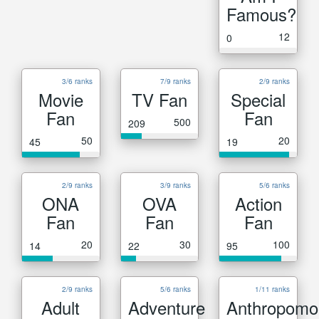
Famous?
12
0
3/6 ranks
7/9 ranks
2/9 ranks
Movie
TV Fan
Special
Fan
Fan
500
209
50
20
45
19
2/9 ranks
3/9 ranks
5/6 ranks
ONA
OVA
Action
Fan
Fan
Fan
20
30
100
14
22
95
2/9 ranks
5/6 ranks
1/11 ranks
Adult
Adventure
Anthropomo