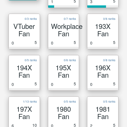
5
5
1
3
0/3 ranks
0/7 ranks
0/6 ranks
VTuber
Workplace
193X
Fan
Fan
Fan
5
5
5
0
0
0
0/5 ranks
0/6 ranks
0/8 ranks
194X
195X
196X
Fan
Fan
Fan
5
5
5
0
0
0
1/13 ranks
0/5 ranks
0/5 ranks
197X
1980
1981
Fan
Fan
Fan
10
5
5
6
0
2