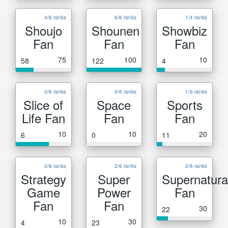
4/6 ranks
6/6 ranks
1/4 ranks
Shoujo
Shounen
Showbiz
Fan
Fan
Fan
75
100
10
58
122
4
0/6 ranks
0/6 ranks
1/6 ranks
Slice of
Space
Sports
Life Fan
Fan
Fan
10
10
20
6
0
11
0/8 ranks
2/6 ranks
2/6 ranks
Strategy
Super
Supernatura
Game
Power
Fan
Fan
Fan
30
22
10
30
4
23