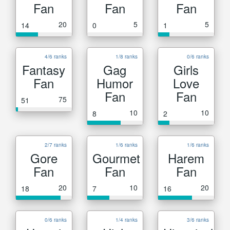
Fan
Fan
Fan
20
5
5
14
0
1
4/6 ranks
1/8 ranks
0/6 ranks
Fantasy
Gag
Girls
Fan
Humor
Love
Fan
Fan
75
51
10
10
8
2
2/7 ranks
1/6 ranks
1/6 ranks
Gore
Gourmet
Harem
Fan
Fan
Fan
20
10
20
18
7
16
0/6 ranks
1/4 ranks
3/6 ranks