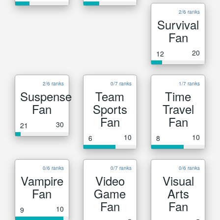
2/6 ranks
Survival
Fan
20
12
2/6 ranks
0/7 ranks
1/7 ranks
Suspense
Team
Time
Fan
Sports
Travel
Fan
Fan
30
21
10
10
6
8
0/6 ranks
0/7 ranks
0/6 ranks
Vampire
Video
Visual
Fan
Game
Arts
Fan
Fan
10
9