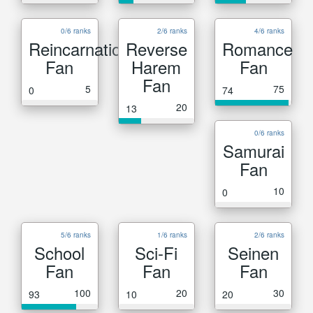
0/6 ranks
2/6 ranks
4/6 ranks
Reincarnation
Reverse
Romance
Fan
Harem
Fan
Fan
5
75
0
74
20
13
0/6 ranks
Samurai
Fan
10
0
5/6 ranks
1/6 ranks
2/6 ranks
School
Sci-Fi
Seinen
Fan
Fan
Fan
100
20
30
93
10
20