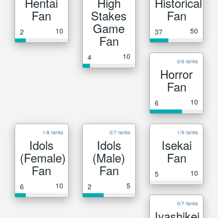
Hentai
High
Historical
Fan
Stakes
Fan
Game
10
50
2
37
Fan
10
4
0/6 ranks
Horror
Fan
10
6
1/8 ranks
0/7 ranks
1/9 ranks
Idols
Idols
Isekai
(Female)
(Male)
Fan
Fan
Fan
10
5
10
5
6
2
0/7 ranks
Iyashikei