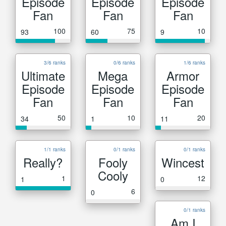
Episode
Episode
Episode
Fan
Fan
Fan
100
75
10
93
60
9
3/6 ranks
0/6 ranks
1/6 ranks
Ultimate
Mega
Armor
Episode
Episode
Episode
Fan
Fan
Fan
50
10
20
34
1
11
1/1 ranks
0/1 ranks
0/1 ranks
Really?
Fooly
Wincest
Cooly
1
12
1
0
6
0
0/1 ranks
Am I