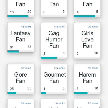
Fan
Fan
Fan
20
5
5
18
0
4
4/6 ranks
0/8 ranks
0/6 ranks
Fantasy
Gag
Girls
Fan
Humor
Love
Fan
Fan
75
61
5
10
3
0
3/7 ranks
0/6 ranks
0/6 ranks
Gore
Gourmet
Harem
Fan
Fan
Fan
35
5
10
25
1
5
0/6 ranks
1/4 ranks
2/6 ranks