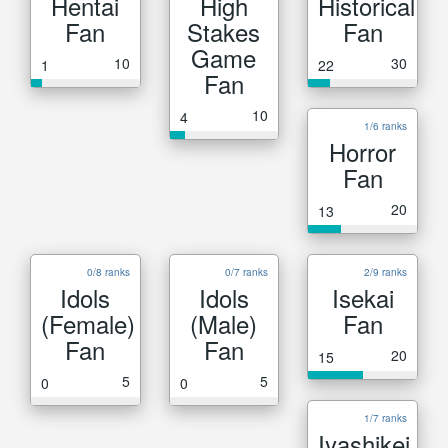
Hentai
High
Historical
Fan
Stakes
Fan
Game
10
30
1
22
Fan
10
4
1/6 ranks
Horror
Fan
20
13
0/8 ranks
0/7 ranks
2/9 ranks
Idols
Idols
Isekai
(Female)
(Male)
Fan
Fan
Fan
20
15
5
5
0
0
1/7 ranks
Iyashikei