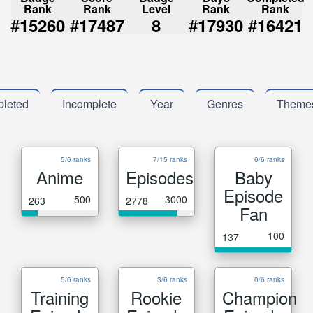
Rank
Rank
Level
Rank
Rank
#
#
#
#
15260
17487
8
17930
16421
leted
Incomplete
Year
Genres
Theme
5/6 ranks
7/15 ranks
6/6 ranks
Anime
Episodes
Baby
Episode
500
3000
263
2778
Fan
100
137
5/6 ranks
3/6 ranks
0/6 ranks
Training
Rookie
Champion