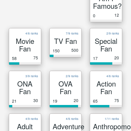
Famous?
12
0
4/6 ranks
7/9 ranks
2/9 ranks
Movie
TV Fan
Special
Fan
Fan
500
150
75
20
58
17
3/9 ranks
2/9 ranks
4/6 ranks
ONA
OVA
Action
Fan
Fan
Fan
30
20
75
21
19
65
4/9 ranks
4/6 ranks
1/11 ranks
Adult
Adventure
Anthropomo