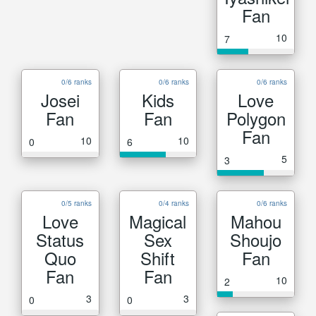
Fan
10
7
0/6 ranks
0/6 ranks
0/6 ranks
Josei
Kids
Love
Fan
Fan
Polygon
Fan
10
10
0
6
5
3
0/5 ranks
0/4 ranks
0/6 ranks
Love
Magical
Mahou
Status
Sex
Shoujo
Quo
Shift
Fan
Fan
Fan
10
2
3
3
0
0