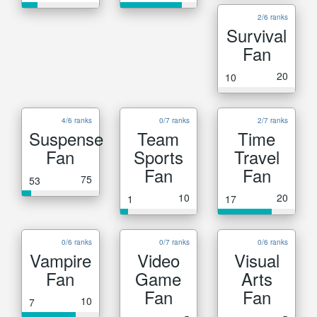
2/6 ranks
Survival
Fan
20
10
4/6 ranks
0/7 ranks
2/7 ranks
Suspense
Team
Time
Fan
Sports
Travel
Fan
Fan
75
53
10
20
1
17
0/6 ranks
0/7 ranks
0/6 ranks
Vampire
Video
Visual
Fan
Game
Arts
Fan
Fan
10
7