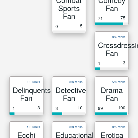
Sports
Fan
Fan
75
71
5
0
0/4 ranks
Crossdressi
Fan
3
1
0/5 ranks
0/6 ranks
5/6 ranks
Delinquents
Detective
Drama
Fan
Fan
Fan
3
10
100
1
3
99
1/6 ranks
0/8 ranks
0/5 ranks
Ecchi
Educational
Erotica