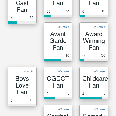
Cast
Fan
Fan
Fan
75
10
56
6
50
40
0/6 ranks
2/6 ranks
Avant
Award
Garde
Winning
Fan
Fan
10
50
6
29
0/6 ranks
0/8 ranks
0/5 ranks
Boys
CGDCT
Childcare
Love
Fan
Fan
Fan
5
5
2
4
10
0
0/6 ranks
4/6 ranks
Combat
Comedy