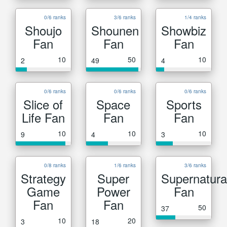
0/6 ranks
3/6 ranks
1/4 ranks
Shoujo
Shounen
Showbiz
Fan
Fan
Fan
10
50
10
2
49
4
0/6 ranks
0/6 ranks
0/6 ranks
Slice of
Space
Sports
Life Fan
Fan
Fan
10
10
10
9
4
3
0/8 ranks
1/6 ranks
3/6 ranks
Strategy
Super
Supernatura
Game
Power
Fan
Fan
Fan
50
37
10
20
3
18