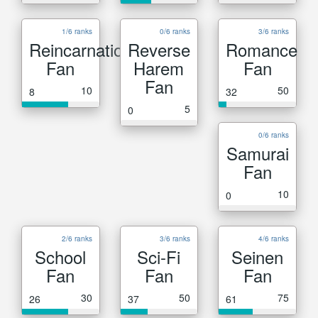
1/6 ranks
0/6 ranks
3/6 ranks
Reincarnation
Reverse
Romance
Fan
Harem
Fan
Fan
10
50
8
32
5
0
0/6 ranks
Samurai
Fan
10
0
2/6 ranks
3/6 ranks
4/6 ranks
School
Sci-Fi
Seinen
Fan
Fan
Fan
30
50
75
26
37
61