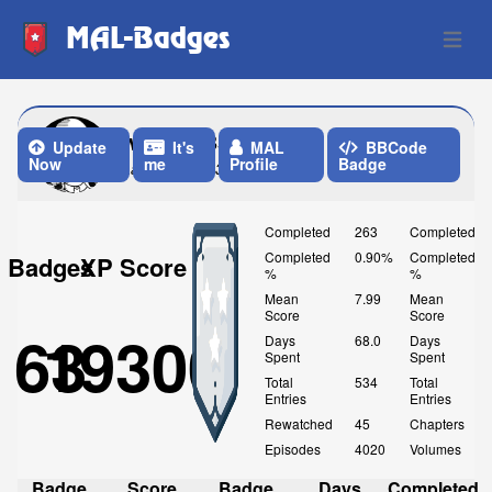
MAL-Badges
Open 
wrath3435
Update
It's
MAL
BBCode
Now
me
Profile
Badge
Last Update: 3 Weeks ago
Completed
263
Completed
Completed
0.90%
Completed
Badges
XP Score
%
%
Mean
7.99
Mean
Score
Score
63
19300
Days
68.0
Days
Spent
Spent
Total
534
Total
Entries
Entries
Rewatched
45
Chapters
Episodes
4020
Volumes
Badge
Score
Badge
Days
Completed