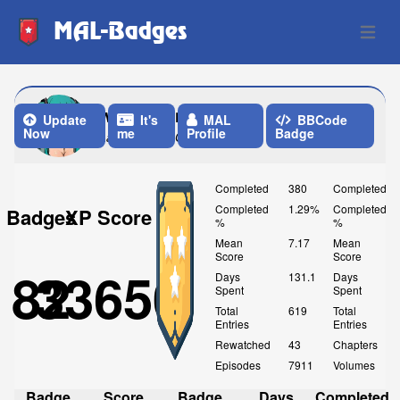
MAL-Badges
Open 
winniesenpai
Update
It's
MAL
BBCode
Now
me
Profile
Badge
Last Update: One Month ago
Completed
380
Completed
Completed
1.29%
Completed
Badges
XP Score
%
%
Mean
7.17
Mean
Score
Score
82
33650
Days
131.1
Days
Spent
Spent
Total
619
Total
Entries
Entries
Rewatched
43
Chapters
Episodes
7911
Volumes
Badge
Score
Badge
Days
Completed