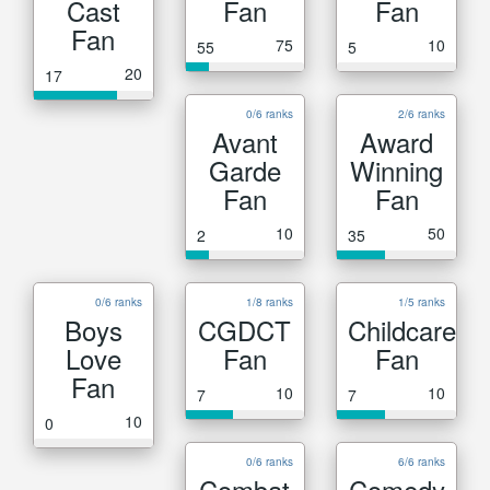
Cast
Fan
Fan
Fan
75
10
55
5
20
17
0/6 ranks
2/6 ranks
Avant
Award
Garde
Winning
Fan
Fan
10
50
2
35
0/6 ranks
1/8 ranks
1/5 ranks
Boys
CGDCT
Childcare
Love
Fan
Fan
Fan
10
10
7
7
10
0
0/6 ranks
6/6 ranks
Combat
Comedy