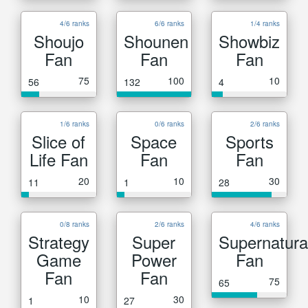
4/6 ranks
6/6 ranks
1/4 ranks
Shoujo
Shounen
Showbiz
Fan
Fan
Fan
75
100
10
56
132
4
1/6 ranks
0/6 ranks
2/6 ranks
Slice of
Space
Sports
Life Fan
Fan
Fan
20
10
30
11
1
28
0/8 ranks
2/6 ranks
4/6 ranks
Strategy
Super
Supernatura
Game
Power
Fan
Fan
Fan
75
65
10
30
1
27