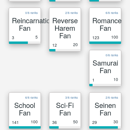
0/6 ranks
2/6 ranks
6/6 ranks
Reincarnation
Reverse
Romance
Fan
Harem
Fan
Fan
5
100
3
123
20
12
0/6 ranks
Samurai
Fan
10
1
6/6 ranks
3/6 ranks
2/6 ranks
School
Sci-Fi
Seinen
Fan
Fan
Fan
100
50
30
141
36
29