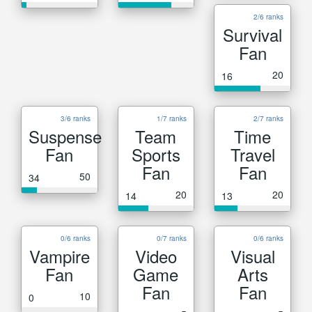
2/6 ranks
Survival
Fan
20
16
3/6 ranks
1/7 ranks
2/7 ranks
Suspense
Team
Time
Fan
Sports
Travel
Fan
Fan
50
34
20
20
14
13
0/6 ranks
0/7 ranks
0/6 ranks
Vampire
Video
Visual
Fan
Game
Arts
Fan
Fan
10
0