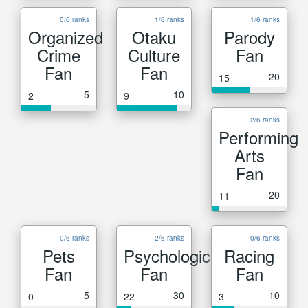
0/6 ranks
1/6 ranks
1/6 ranks
Organized
Otaku
Parody
Crime
Culture
Fan
Fan
Fan
20
15
5
10
2
9
2/6 ranks
Performing
Arts
Fan
20
11
0/6 ranks
2/6 ranks
0/6 ranks
Pets
Psychological
Racing
Fan
Fan
Fan
5
30
10
0
22
3