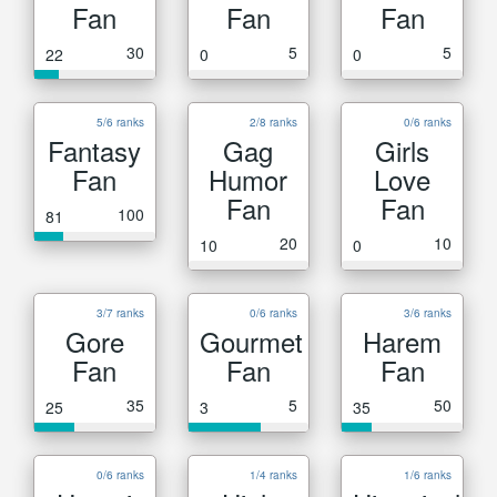
Fan
Fan
Fan
30
5
5
22
0
0
5/6 ranks
2/8 ranks
0/6 ranks
Fantasy
Gag
Girls
Fan
Humor
Love
Fan
Fan
100
81
20
10
10
0
3/7 ranks
0/6 ranks
3/6 ranks
Gore
Gourmet
Harem
Fan
Fan
Fan
35
5
50
25
3
35
0/6 ranks
1/4 ranks
1/6 ranks