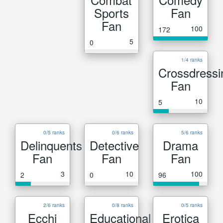
Sports
Fan
Fan
100
172
5
0
1/4 ranks
Crossdressi
Fan
10
5
0/5 ranks
0/6 ranks
5/6 ranks
Delinquents
Detective
Drama
Fan
Fan
Fan
3
10
100
2
0
96
2/6 ranks
0/8 ranks
0/5 ranks
Ecchi
Educational
Erotica