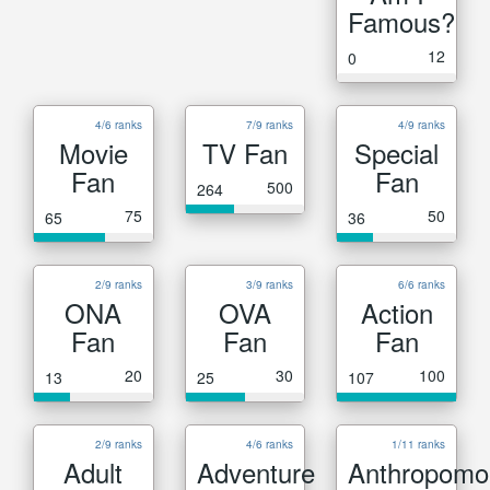
Famous?
12
0
4/6 ranks
7/9 ranks
4/9 ranks
Movie
TV Fan
Special
Fan
Fan
500
264
75
50
65
36
2/9 ranks
3/9 ranks
6/6 ranks
ONA
OVA
Action
Fan
Fan
Fan
20
30
100
13
25
107
2/9 ranks
4/6 ranks
1/11 ranks
Adult
Adventure
Anthropomo