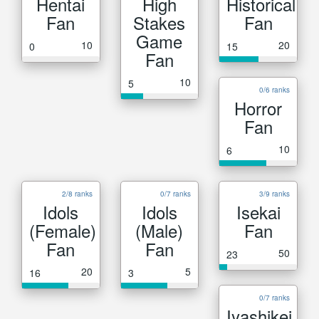
Hentai
High
Historical
Fan
Stakes
Fan
Game
10
20
0
15
Fan
10
5
0/6 ranks
Horror
Fan
10
6
2/8 ranks
0/7 ranks
3/9 ranks
Idols
Idols
Isekai
(Female)
(Male)
Fan
Fan
Fan
50
23
20
5
16
3
0/7 ranks
Iyashikei