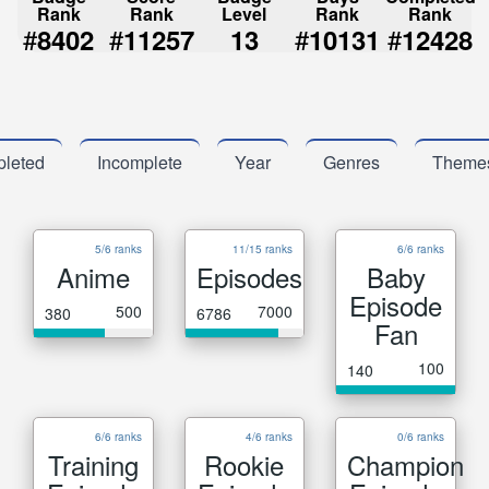
Rank
Rank
Level
Rank
Rank
#
#
#
#
8402
11257
13
10131
12428
leted
Incomplete
Year
Genres
Theme
5/6 ranks
11/15 ranks
6/6 ranks
Anime
Episodes
Baby
Episode
500
7000
380
6786
Fan
100
140
6/6 ranks
4/6 ranks
0/6 ranks
Training
Rookie
Champion