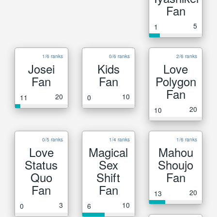
Fan
5
1
1/6 ranks
0/6 ranks
2/6 ranks
Josei
Kids
Love
Fan
Fan
Polygon
Fan
20
10
11
0
20
10
0/5 ranks
1/4 ranks
1/6 ranks
Love
Magical
Mahou
Status
Sex
Shoujo
Quo
Shift
Fan
Fan
Fan
20
13
3
10
0
6