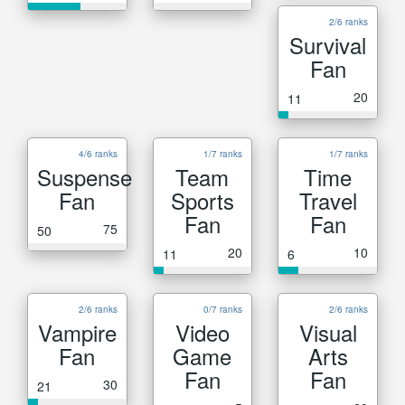
2/6 ranks
Survival
Fan
20
11
4/6 ranks
1/7 ranks
1/7 ranks
Suspense
Team
Time
Fan
Sports
Travel
Fan
Fan
75
50
20
10
11
6
2/6 ranks
0/7 ranks
2/6 ranks
Vampire
Video
Visual
Fan
Game
Arts
Fan
Fan
30
21