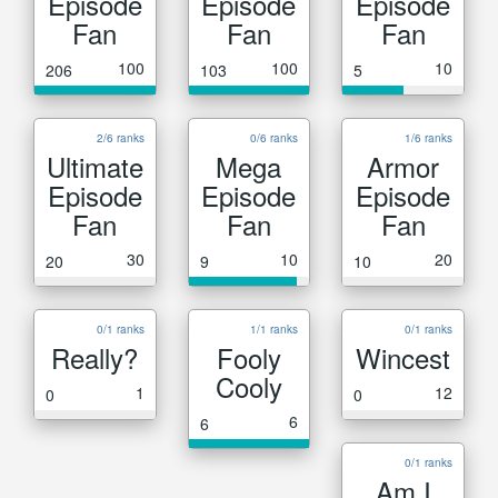
Episode
Episode
Episode
Fan
Fan
Fan
100
100
10
206
103
5
2/6 ranks
0/6 ranks
1/6 ranks
Ultimate
Mega
Armor
Episode
Episode
Episode
Fan
Fan
Fan
30
10
20
20
9
10
0/1 ranks
1/1 ranks
0/1 ranks
Really?
Fooly
Wincest
Cooly
1
12
0
0
6
6
0/1 ranks
Am I