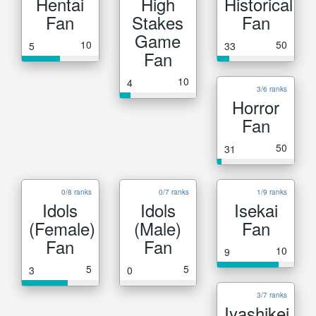
Hentai
High
Historical
Fan
Stakes
Fan
Game
10
50
5
33
Fan
10
4
3/6 ranks
Horror
Fan
50
31
0/8 ranks
0/7 ranks
1/9 ranks
Idols
Idols
Isekai
(Female)
(Male)
Fan
Fan
Fan
10
9
5
5
3
0
3/7 ranks
Iyashikei