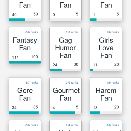
Fan
Fan
Fan
50
5
5
40
0
1
6/6 ranks
3/8 ranks
1/6 ranks
Fantasy
Gag
Girls
Fan
Humor
Love
Fan
Fan
100
111
30
20
24
11
3/7 ranks
0/6 ranks
1/6 ranks
Gore
Gourmet
Harem
Fan
Fan
Fan
35
5
20
34
4
13
0/6 ranks
1/4 ranks
3/6 ranks