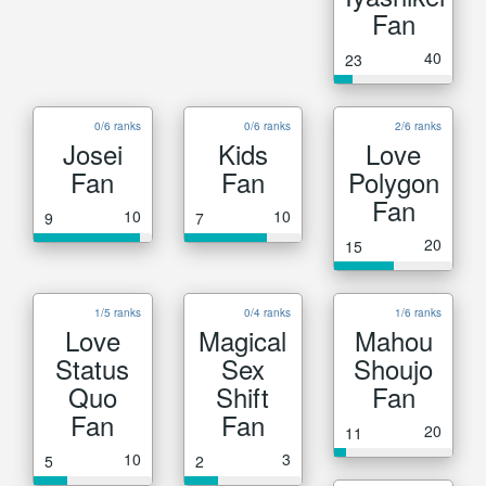
Fan
40
23
0/6 ranks
0/6 ranks
2/6 ranks
Josei
Kids
Love
Fan
Fan
Polygon
Fan
10
10
9
7
20
15
1/5 ranks
0/4 ranks
1/6 ranks
Love
Magical
Mahou
Status
Sex
Shoujo
Quo
Shift
Fan
Fan
Fan
20
11
10
3
5
2