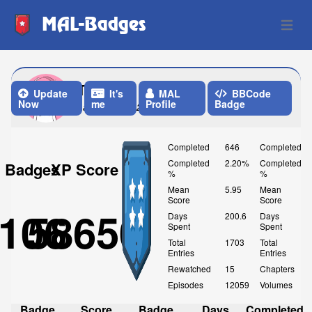
MAL-Badges
Open 
Tutus
Update
It's
MAL
BBCode
Now
me
Profile
Badge
Last Update: 2 Months ago
Completed
646
Completed
Completed
2.20%
Completed
Badges
XP Score
%
%
Mean
5.95
Mean
Score
Score
106
58650
Days
200.6
Days
Spent
Spent
Total
1703
Total
Entries
Entries
Rewatched
15
Chapters
Episodes
12059
Volumes
Badge
Score
Badge
Days
Completed