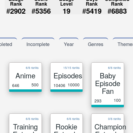
Rank
Rank
Level
Rank
Rank
#
#
#
#
2902
5356
19
5419
6883
leted
Incomplete
Year
Genres
Theme
6/6 ranks
15/15 ranks
6/6 ranks
Anime
Episodes
Baby
Episode
500
10000
646
10406
Fan
100
293
6/6 ranks
6/6 ranks
0/6 ranks
Training
Rookie
Champion