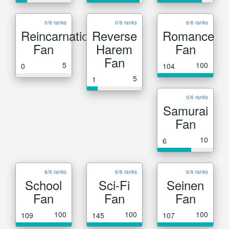
0/6 ranks
0/6 ranks
6/6 ranks
Reincarnation
Reverse
Romance
Fan
Harem
Fan
Fan
5
100
0
104
5
1
0/6 ranks
Samurai
Fan
10
6
6/6 ranks
6/6 ranks
6/6 ranks
School
Sci-Fi
Seinen
Fan
Fan
Fan
100
100
100
109
145
107