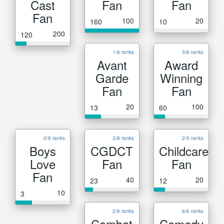
Cast
Fan
Fan
Fan
100
20
160
10
200
120
1/6 ranks
3/6 ranks
Avant
Award
Garde
Winning
Fan
Fan
20
100
13
60
0/6 ranks
3/8 ranks
2/5 ranks
Boys
CGDCT
Childcare
Love
Fan
Fan
Fan
40
20
23
12
10
3
2/6 ranks
6/6 ranks
Combat
Comedy