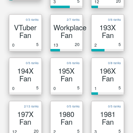
5
20
3
12
0/3 ranks
2/7 ranks
0/6 ranks
VTuber
Workplace
193X
Fan
Fan
Fan
5
20
5
0
13
2
0/5 ranks
0/6 ranks
0/8 ranks
194X
195X
196X
Fan
Fan
Fan
5
5
5
0
0
1
2/13 ranks
0/5 ranks
0/5 ranks
197X
1980
1981
Fan
Fan
Fan
20
5
5
12
2
3