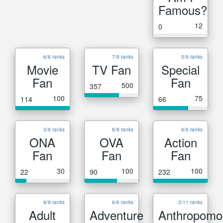
Famous?
12
0
6/6 ranks
7/9 ranks
5/9 ranks
Movie
TV Fan
Special
Fan
Fan
500
357
100
75
114
66
3/9 ranks
6/9 ranks
6/6 ranks
ONA
OVA
Action
Fan
Fan
Fan
30
100
100
22
90
232
6/9 ranks
6/6 ranks
2/11 ranks
Adult
Adventure
Anthropomo