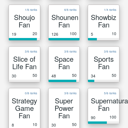
1/6 ranks
6/6 ranks
1/4 ranks
Shoujo
Shounen
Showbiz
Fan
Fan
Fan
20
100
10
19
126
5
3/6 ranks
3/6 ranks
3/6 ranks
Slice of
Space
Sports
Life Fan
Fan
Fan
50
50
50
30
48
34
0/8 ranks
3/6 ranks
5/6 ranks
Strategy
Super
Supernatura
Game
Power
Fan
Fan
Fan
100
90
10
50
8
30