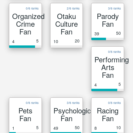
0/6 ranks
2/6 ranks
3/6 ranks
Organized
Otaku
Parody
Crime
Culture
Fan
Fan
Fan
50
39
5
20
4
10
0/6 ranks
Performing
Arts
Fan
5
4
0/6 ranks
3/6 ranks
0/6 ranks
Pets
Psychological
Racing
Fan
Fan
Fan
5
50
10
1
49
8