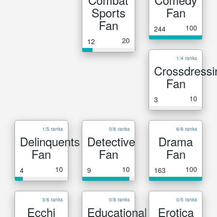
Sports
Fan
Fan
100
244
20
12
1/4 ranks
Crossdressi
Fan
10
3
1/5 ranks
0/6 ranks
6/6 ranks
Delinquents
Detective
Drama
Fan
Fan
Fan
10
10
100
4
9
163
3/6 ranks
0/8 ranks
0/5 ranks
Ecchi
Educational
Erotica