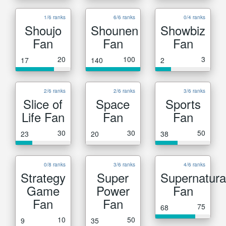
1/6 ranks
6/6 ranks
0/4 ranks
Shoujo
Shounen
Showbiz
Fan
Fan
Fan
20
100
3
17
140
2
2/6 ranks
2/6 ranks
3/6 ranks
Slice of
Space
Sports
Life Fan
Fan
Fan
30
30
50
23
20
38
0/8 ranks
3/6 ranks
4/6 ranks
Strategy
Super
Supernatura
Game
Power
Fan
Fan
Fan
75
68
10
50
9
35