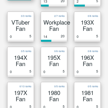
20
5
13
2
0/3 ranks
2/7 ranks
0/6 ranks
VTuber
Workplace
193X
Fan
Fan
Fan
5
20
5
0
14
0
0/5 ranks
0/6 ranks
0/8 ranks
194X
195X
196X
Fan
Fan
Fan
5
5
5
0
0
0
0/13 ranks
0/5 ranks
0/5 ranks
197X
1980
1981
Fan
Fan
Fan
5
5
5
0
0
0