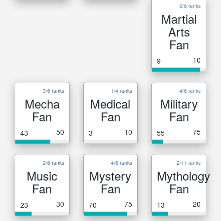
0/6 ranks
Martial
Arts
Fan
10
9
3/6 ranks
1/4 ranks
4/6 ranks
Mecha
Medical
Military
Fan
Fan
Fan
50
10
75
43
3
55
2/6 ranks
4/6 ranks
2/11 ranks
Music
Mystery
Mythology
Fan
Fan
Fan
30
75
20
23
70
13