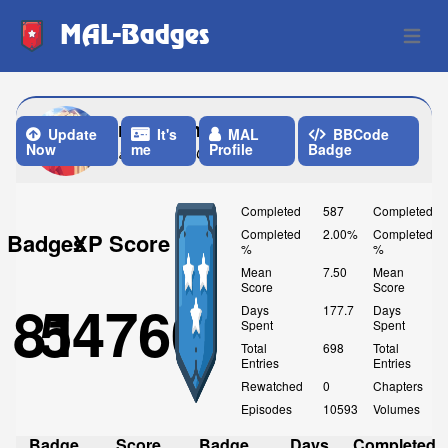
MAL-Badges
Open 
triskelion91
Update
It's
MAL
BBCode
Now
me
Profile
Badge
Last Update: One Week ago
Completed
587
Completed
Completed
2.00%
Completed
Badges
XP Score
%
%
Mean
7.50
Mean
Score
Score
81
54760
Days
177.7
Days
Spent
Spent
Total
698
Total
Entries
Entries
Rewatched
0
Chapters
Episodes
10593
Volumes
Badge
Score
Badge
Days
Completed