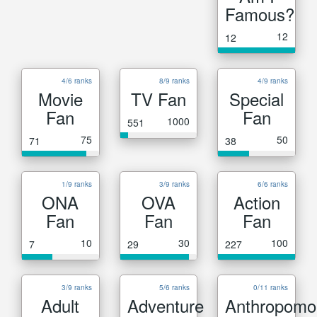
Famous?
12
12
4/6 ranks
8/9 ranks
4/9 ranks
Movie
TV Fan
Special
Fan
Fan
1000
551
75
50
71
38
1/9 ranks
3/9 ranks
6/6 ranks
ONA
OVA
Action
Fan
Fan
Fan
10
30
100
7
29
227
3/9 ranks
5/6 ranks
0/11 ranks
Adult
Adventure
Anthropomo