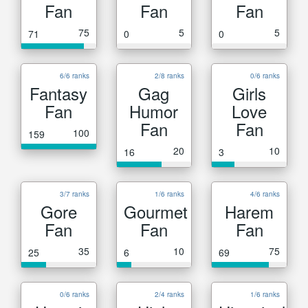
Fan
Fan
Fan
75
5
5
71
0
0
6/6 ranks
2/8 ranks
0/6 ranks
Fantasy
Gag
Girls
Fan
Humor
Love
Fan
Fan
100
159
20
10
16
3
3/7 ranks
1/6 ranks
4/6 ranks
Gore
Gourmet
Harem
Fan
Fan
Fan
35
10
75
25
6
69
0/6 ranks
2/4 ranks
1/6 ranks