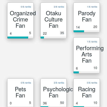
0/6 ranks
3/6 ranks
1/6 ranks
Organized
Otaku
Parody
Crime
Culture
Fan
Fan
Fan
20
14
5
35
4
22
1/6 ranks
Performing
Arts
Fan
10
6
0/6 ranks
3/6 ranks
0/6 ranks
Pets
Psychological
Racing
Fan
Fan
Fan
5
50
10
0
36
4