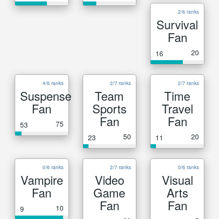
2/6 ranks
Survival
Fan
20
16
4/6 ranks
2/7 ranks
2/7 ranks
Suspense
Team
Time
Fan
Sports
Travel
Fan
Fan
75
53
50
20
23
11
0/6 ranks
2/7 ranks
0/6 ranks
Vampire
Video
Visual
Fan
Game
Arts
Fan
Fan
10
9