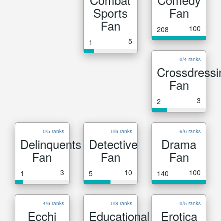
Sports
Fan
Fan
100
208
5
1
0/4 ranks
Crossdressi
Fan
3
2
0/5 ranks
0/6 ranks
6/6 ranks
Delinquents
Detective
Drama
Fan
Fan
Fan
3
10
100
1
5
140
4/6 ranks
0/8 ranks
0/5 ranks
Ecchi
Educational
Erotica