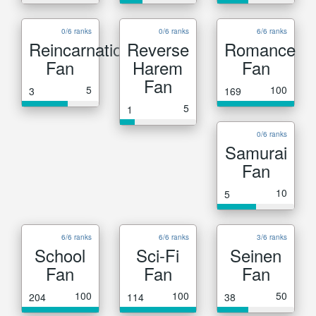
0/6 ranks
0/6 ranks
6/6 ranks
Reincarnation
Reverse
Romance
Fan
Harem
Fan
Fan
5
100
3
169
5
1
0/6 ranks
Samurai
Fan
10
5
6/6 ranks
6/6 ranks
3/6 ranks
School
Sci-Fi
Seinen
Fan
Fan
Fan
100
100
50
204
114
38