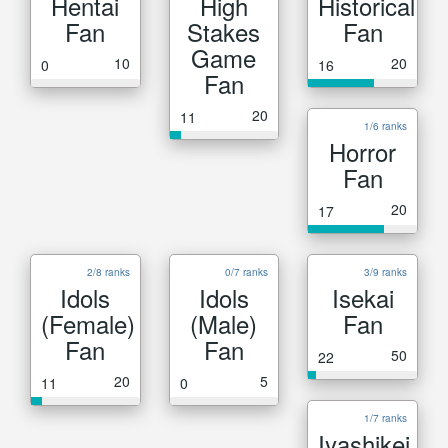
Hentai
High
Historical
Fan
Stakes
Fan
Game
10
20
0
16
Fan
20
11
1/6 ranks
Horror
Fan
20
17
2/8 ranks
0/7 ranks
3/9 ranks
Idols
Idols
Isekai
(Female)
(Male)
Fan
Fan
Fan
50
22
20
5
11
0
1/7 ranks
Iyashikei