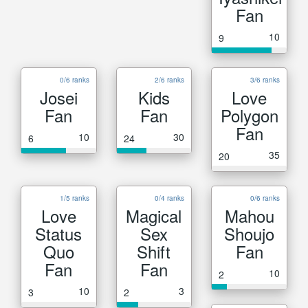
Fan
10
9
0/6 ranks
2/6 ranks
3/6 ranks
Josei
Kids
Love
Fan
Fan
Polygon
Fan
10
30
6
24
35
20
1/5 ranks
0/4 ranks
0/6 ranks
Love
Magical
Mahou
Status
Sex
Shoujo
Quo
Shift
Fan
Fan
Fan
10
2
10
3
3
2