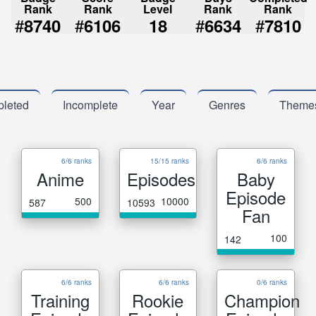
Rank
Rank
Level
Rank
Rank
#
#
#
#
8740
6106
18
6634
7810
leted
Incomplete
Year
Genres
Theme
6/6 ranks
15/15 ranks
6/6 ranks
Anime
Episodes
Baby
Episode
500
10000
587
10593
Fan
100
142
6/6 ranks
6/6 ranks
0/6 ranks
Training
Rookie
Champion