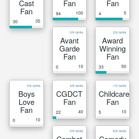
Cast
Fan
Fan
Fan
100
5
94
4
35
30
0/6 ranks
2/6 ranks
Avant
Award
Garde
Winning
Fan
Fan
10
50
0
33
0/6 ranks
3/8 ranks
1/5 ranks
Boys
CGDCT
Childcare
Love
Fan
Fan
Fan
40
10
22
5
10
0
0/6 ranks
6/6 ranks
Combat
Comedy