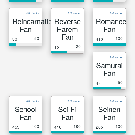
4/6 ranks
2/6 ranks
6/6 ranks
Reincarnation
Reverse
Romance
Fan
Harem
Fan
Fan
50
100
38
416
20
15
3/6 ranks
Samurai
Fan
50
47
6/6 ranks
6/6 ranks
6/6 ranks
School
Sci-Fi
Seinen
Fan
Fan
Fan
100
100
100
459
416
285