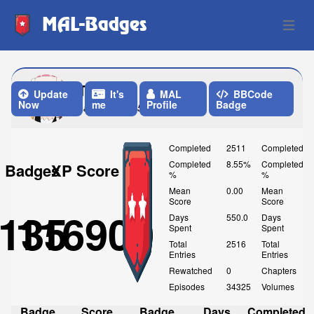
MAL-Badges
Open 
TonyRex
Update
It's
MAL
BBCode
Now
me
Profile
Badge
Last Update: 5 Days ago
Completed
2511
Completed
Completed
8.55%
Completed
Badges
XP Score
%
%
Mean
0.00
Mean
Score
Score
135
116900
Days
550.0
Days
Spent
Spent
Total
2516
Total
Entries
Entries
Rewatched
0
Chapters
Episodes
34325
Volumes
Badge
Score
Badge
Days
Completed