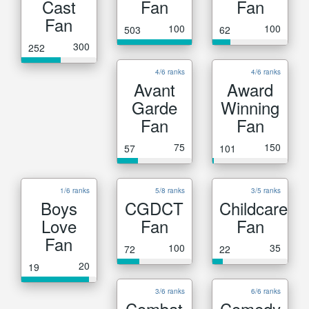
Cast
Fan
Fan
Fan
100
100
503
62
300
252
4/6 ranks
4/6 ranks
Avant
Award
Garde
Winning
Fan
Fan
75
150
57
101
1/6 ranks
5/8 ranks
3/5 ranks
Boys
CGDCT
Childcare
Love
Fan
Fan
Fan
100
35
72
22
20
19
3/6 ranks
6/6 ranks
Combat
Comedy