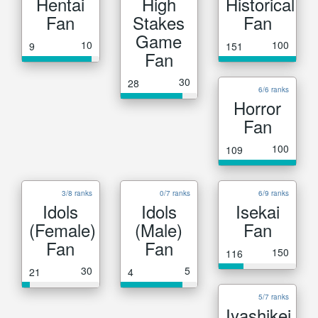
Hentai
High
Historical
Fan
Stakes
Fan
Game
10
100
9
151
Fan
30
28
6/6 ranks
Horror
Fan
100
109
3/8 ranks
0/7 ranks
6/9 ranks
Idols
Idols
Isekai
(Female)
(Male)
Fan
Fan
Fan
150
116
30
5
21
4
5/7 ranks
Iyashikei