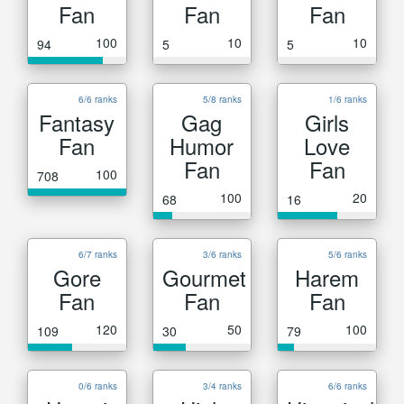
Fan
Fan
Fan
100
10
10
94
5
5
6/6 ranks
5/8 ranks
1/6 ranks
Fantasy
Gag
Girls
Fan
Humor
Love
Fan
Fan
100
708
100
20
68
16
6/7 ranks
3/6 ranks
5/6 ranks
Gore
Gourmet
Harem
Fan
Fan
Fan
120
50
100
109
30
79
0/6 ranks
3/4 ranks
6/6 ranks