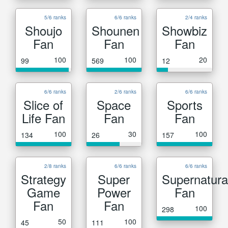
5/6 ranks
6/6 ranks
2/4 ranks
Shoujo
Shounen
Showbiz
Fan
Fan
Fan
100
100
20
99
569
12
6/6 ranks
2/6 ranks
6/6 ranks
Slice of
Space
Sports
Life Fan
Fan
Fan
100
30
100
134
26
157
2/8 ranks
6/6 ranks
6/6 ranks
Strategy
Super
Supernatura
Game
Power
Fan
Fan
Fan
100
298
50
100
45
111