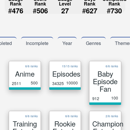
Rank
Rank
Level
Rank
Rank
#
#
#
#
476
506
27
627
730
leted
Incomplete
Year
Genres
Theme
6/6 ranks
15/15 ranks
6/6 ranks
Anime
Episodes
Baby
Episode
500
10000
2511
34325
Fan
100
912
6/6 ranks
6/6 ranks
2/6 ranks
Training
Rookie
Champion