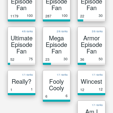
Episode
Episode
Episode
Fan
Fan
Fan
100
100
30
1179
287
22
4/6 ranks
2/6 ranks
3/6 ranks
Ultimate
Mega
Armor
Episode
Episode
Episode
Fan
Fan
Fan
75
30
50
52
23
36
1/1 ranks
1/1 ranks
1/1 ranks
Really?
Fooly
Wincest
Cooly
1
12
1
12
6
6
1/1 ranks
Am I