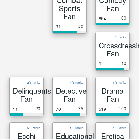
Sports
Fan
Fan
100
854
35
31
1/4 ranks
Crossdressi
Fan
10
9
2/5 ranks
4/6 ranks
6/6 ranks
Delinquents
Detective
Drama
Fan
Fan
Fan
20
75
100
14
70
519
5/6 ranks
1/8 ranks
1/5 ranks
Ecchi
Educational
Erotica