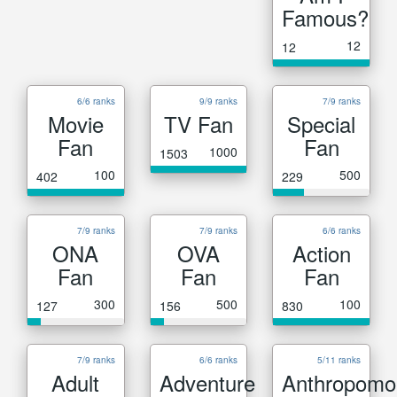
Famous?
12
12
6/6 ranks
9/9 ranks
7/9 ranks
Movie
TV Fan
Special
Fan
Fan
1000
1503
100
500
402
229
7/9 ranks
7/9 ranks
6/6 ranks
ONA
OVA
Action
Fan
Fan
Fan
300
500
100
127
156
830
7/9 ranks
6/6 ranks
5/11 ranks
Adult
Adventure
Anthropomo