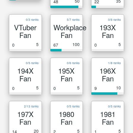
50
35
48
22
0/3 ranks
5/7 ranks
0/6 ranks
VTuber
Workplace
193X
Fan
Fan
Fan
5
100
5
0
67
0
0/5 ranks
0/6 ranks
1/8 ranks
194X
195X
196X
Fan
Fan
Fan
5
5
10
0
0
9
2/13 ranks
0/5 ranks
0/5 ranks
197X
1980
1981
Fan
Fan
Fan
20
5
5
14
2
1