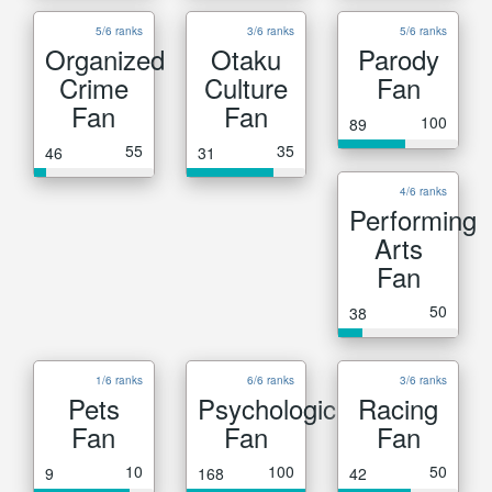
5/6 ranks
3/6 ranks
5/6 ranks
Organized
Otaku
Parody
Crime
Culture
Fan
Fan
Fan
100
89
55
35
46
31
4/6 ranks
Performing
Arts
Fan
50
38
1/6 ranks
6/6 ranks
3/6 ranks
Pets
Psychological
Racing
Fan
Fan
Fan
10
100
50
9
168
42