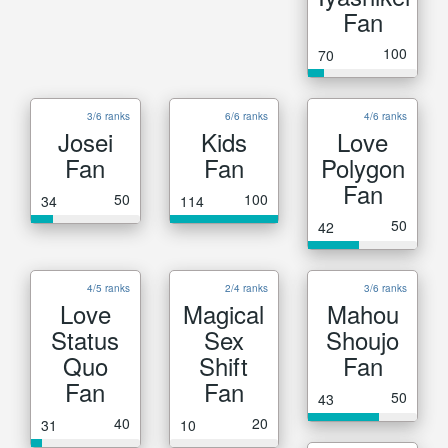
Fan
100
70
3/6 ranks
6/6 ranks
4/6 ranks
Josei
Kids
Love
Fan
Fan
Polygon
Fan
50
100
34
114
50
42
4/5 ranks
2/4 ranks
3/6 ranks
Love
Magical
Mahou
Status
Sex
Shoujo
Quo
Shift
Fan
Fan
Fan
50
43
40
20
31
10