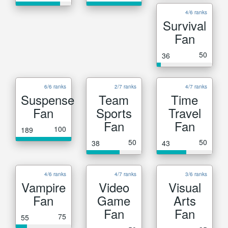
4/6 ranks
Survival
Fan
50
36
6/6 ranks
2/7 ranks
4/7 ranks
Suspense
Team
Time
Fan
Sports
Travel
Fan
Fan
100
189
50
50
38
43
4/6 ranks
4/7 ranks
3/6 ranks
Vampire
Video
Visual
Fan
Game
Arts
Fan
Fan
75
55