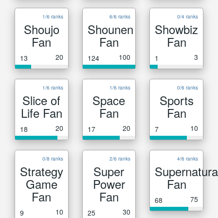
1/6 ranks
6/6 ranks
0/4 ranks
Shoujo
Shounen
Showbiz
Fan
Fan
Fan
20
100
3
13
124
1
1/6 ranks
1/6 ranks
0/6 ranks
Slice of
Space
Sports
Life Fan
Fan
Fan
20
20
10
18
17
7
0/8 ranks
2/6 ranks
4/6 ranks
Strategy
Super
Supernatura
Game
Power
Fan
Fan
Fan
75
68
10
30
9
25