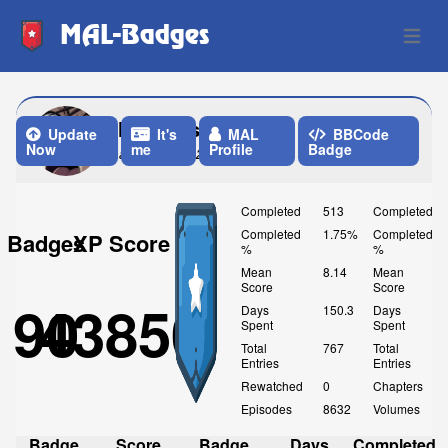
MAL-Badges
Open 
thisisarist
Update
It's
MAL
BBCode
Now
me
Profile
Badge
Last Update: 2 Months ago
Completed
513
Completed
Completed
1.75%
Completed
Badges
XP Score
%
%
Mean
8.14
Mean
Score
Score
90
43850
Days
150.3
Days
Spent
Spent
Total
767
Total
Entries
Entries
Rewatched
0
Chapters
Episodes
8632
Volumes
Badge
Score
Badge
Days
Completed