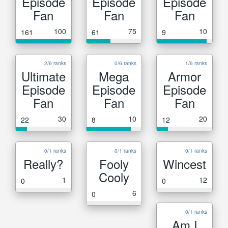
Episode
Episode
Episode
Fan
Fan
Fan
100
75
10
161
61
9
2/6 ranks
0/6 ranks
1/6 ranks
Ultimate
Mega
Armor
Episode
Episode
Episode
Fan
Fan
Fan
30
10
20
22
8
12
0/1 ranks
0/1 ranks
0/1 ranks
Really?
Fooly
Wincest
Cooly
1
12
0
0
6
0
0/1 ranks
Am I