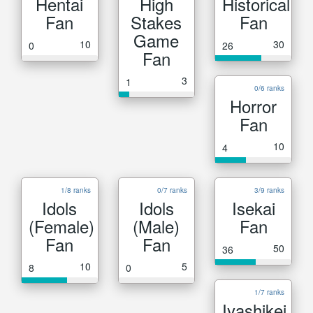
Hentai
High
Historical
Fan
Stakes
Fan
Game
10
30
0
26
Fan
3
1
0/6 ranks
Horror
Fan
10
4
1/8 ranks
0/7 ranks
3/9 ranks
Idols
Idols
Isekai
(Female)
(Male)
Fan
Fan
Fan
50
36
10
5
8
0
1/7 ranks
Iyashikei