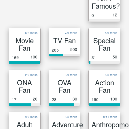
Famous?
12
0
6/6 ranks
7/9 ranks
4/9 ranks
Movie
TV Fan
Special
Fan
Fan
500
285
100
50
169
31
2/9 ranks
3/9 ranks
6/6 ranks
ONA
OVA
Action
Fan
Fan
Fan
20
30
100
17
28
190
3/9 ranks
6/6 ranks
0/11 ranks
Adult
Adventure
Anthropomo