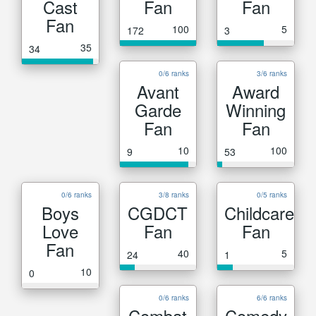
Cast
Fan
Fan
Fan
100
5
172
3
35
34
0/6 ranks
3/6 ranks
Avant
Award
Garde
Winning
Fan
Fan
10
100
9
53
0/6 ranks
3/8 ranks
0/5 ranks
Boys
CGDCT
Childcare
Love
Fan
Fan
Fan
40
5
24
1
10
0
0/6 ranks
6/6 ranks
Combat
Comedy