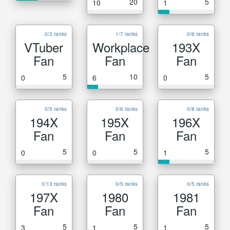
20
5
10
1
0/3 ranks
1/7 ranks
0/6 ranks
VTuber
Workplace
193X
Fan
Fan
Fan
5
10
5
0
6
0
0/5 ranks
0/6 ranks
0/8 ranks
194X
195X
196X
Fan
Fan
Fan
5
5
5
0
0
1
0/13 ranks
0/5 ranks
0/5 ranks
197X
1980
1981
Fan
Fan
Fan
5
5
5
3
1
1