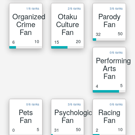
1/6 ranks
2/6 ranks
3/6 ranks
Organized
Otaku
Parody
Crime
Culture
Fan
Fan
Fan
50
32
10
20
6
15
0/6 ranks
Performing
Arts
Fan
5
4
0/6 ranks
3/6 ranks
0/6 ranks
Pets
Psychological
Racing
Fan
Fan
Fan
5
50
10
0
31
2