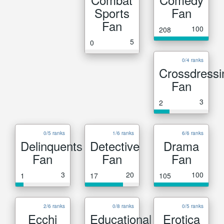
Sports
Fan
Fan
100
208
5
0
0/4 ranks
Crossdressi
Fan
3
2
0/5 ranks
1/6 ranks
6/6 ranks
Delinquents
Detective
Drama
Fan
Fan
Fan
3
20
100
1
17
105
2/6 ranks
0/8 ranks
0/5 ranks
Ecchi
Educational
Erotica