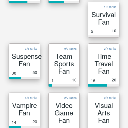
1/6 ranks
Survival
Fan
10
5
3/6 ranks
0/7 ranks
2/7 ranks
Suspense
Team
Time
Fan
Sports
Travel
Fan
Fan
50
38
10
20
1
16
1/6 ranks
2/7 ranks
0/6 ranks
Vampire
Video
Visual
Fan
Game
Arts
Fan
Fan
20
14