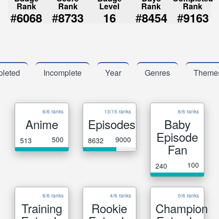
Rank
Rank
Level
Rank
Rank
#
#
#
#
6068
8733
16
8454
9163
leted
Incomplete
Year
Genres
Theme
6/6 ranks
13/15 ranks
6/6 ranks
Anime
Episodes
Baby
Episode
500
9000
513
8632
Fan
100
240
6/6 ranks
4/6 ranks
0/6 ranks
Training
Rookie
Champion