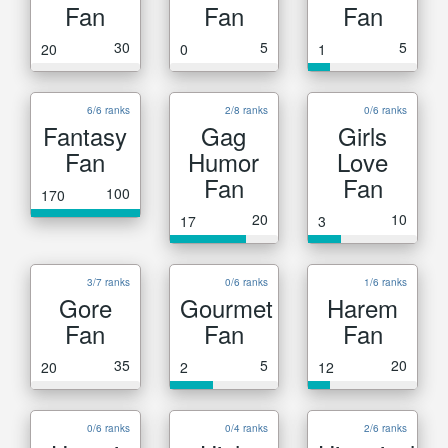
Fan
Fan
Fan
30
5
5
20
0
1
6/6 ranks
2/8 ranks
0/6 ranks
Fantasy
Gag
Girls
Fan
Humor
Love
Fan
Fan
100
170
20
10
17
3
3/7 ranks
0/6 ranks
1/6 ranks
Gore
Gourmet
Harem
Fan
Fan
Fan
35
5
20
20
2
12
0/6 ranks
0/4 ranks
2/6 ranks