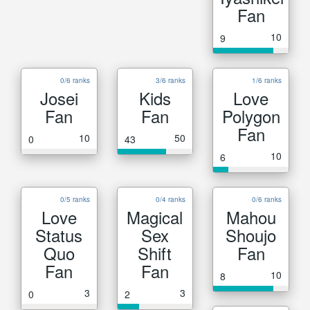
Fan
10
9
0/6 ranks
3/6 ranks
1/6 ranks
Josei
Kids
Love
Fan
Fan
Polygon
Fan
10
50
0
43
10
6
0/5 ranks
0/4 ranks
0/6 ranks
Love
Magical
Mahou
Status
Sex
Shoujo
Quo
Shift
Fan
Fan
Fan
10
8
3
3
0
2