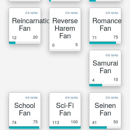
2/6 ranks
0/6 ranks
4/6 ranks
Reincarnation
Reverse
Romance
Fan
Harem
Fan
Fan
20
75
12
71
5
0
0/6 ranks
Samurai
Fan
10
4
4/6 ranks
6/6 ranks
3/6 ranks
School
Sci-Fi
Seinen
Fan
Fan
Fan
75
100
50
74
113
41