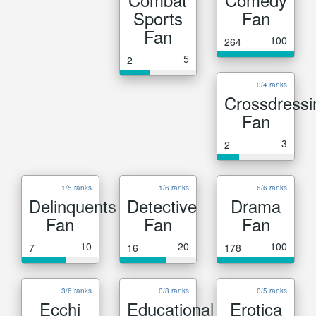
Sports
Fan
Fan
100
264
5
2
0/4 ranks
Crossdressi
Fan
3
2
1/5 ranks
1/6 ranks
6/6 ranks
Delinquents
Detective
Drama
Fan
Fan
Fan
10
20
100
7
16
178
3/6 ranks
0/8 ranks
0/5 ranks
Ecchi
Educational
Erotica