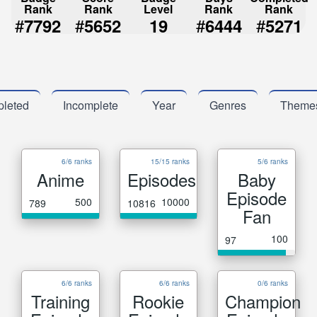
Rank
Rank
Level
Rank
Rank
#
#
#
#
7792
5652
19
6444
5271
leted
Incomplete
Year
Genres
Theme
6/6 ranks
15/15 ranks
5/6 ranks
Anime
Episodes
Baby
Episode
500
10000
789
10816
Fan
100
97
6/6 ranks
6/6 ranks
0/6 ranks
Training
Rookie
Champion