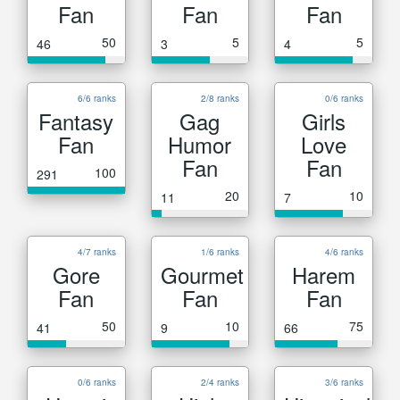
Fan
Fan
Fan
50
5
5
46
3
4
6/6 ranks
2/8 ranks
0/6 ranks
Fantasy
Gag
Girls
Fan
Humor
Love
Fan
Fan
100
291
20
10
11
7
4/7 ranks
1/6 ranks
4/6 ranks
Gore
Gourmet
Harem
Fan
Fan
Fan
50
10
75
41
9
66
0/6 ranks
2/4 ranks
3/6 ranks