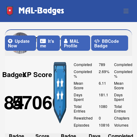
MAL-Badges
Open 
TheRufor
Update
It's
MAL
BBCode
Now
me
Profile
Badge
Last Update: One Week ago
Completed
789
Completed
Completed
2.69%
Completed
Badges
XP Score
%
%
Mean
6.11
Mean
Score
Score
84
57060
Days
181.1
Days
Spent
Spent
Total
1080
Total
Entries
Entries
Rewatched
0
Chapters
Episodes
10816
Volumes
Badge
Score
Badge
Days
Completed