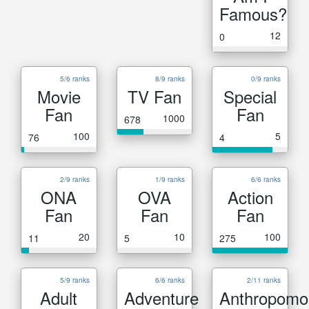
Famous?
12
0
5/6 ranks
8/9 ranks
0/9 ranks
Movie
TV Fan
Special
Fan
Fan
1000
678
100
5
76
4
2/9 ranks
1/9 ranks
6/6 ranks
ONA
OVA
Action
Fan
Fan
Fan
20
10
100
11
5
275
5/9 ranks
6/6 ranks
2/11 ranks
Adult
Adventure
Anthropomo