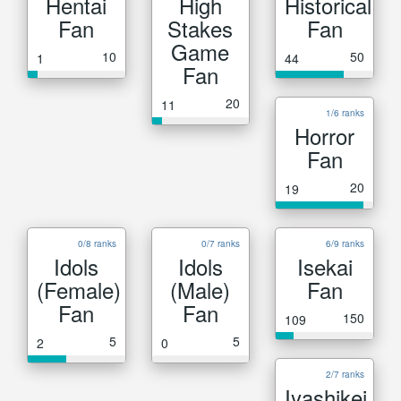
Hentai
High
Historical
Fan
Stakes
Fan
Game
10
50
1
44
Fan
20
11
1/6 ranks
Horror
Fan
20
19
0/8 ranks
0/7 ranks
6/9 ranks
Idols
Idols
Isekai
(Female)
(Male)
Fan
Fan
Fan
150
109
5
5
2
0
2/7 ranks
Iyashikei