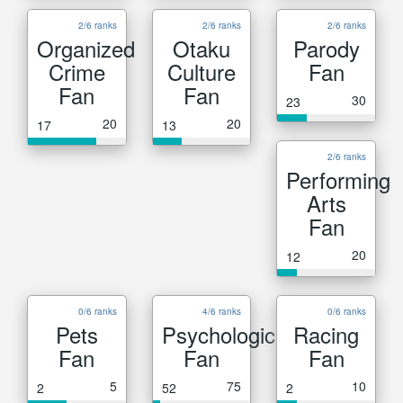
2/6 ranks
2/6 ranks
2/6 ranks
Organized
Otaku
Parody
Crime
Culture
Fan
Fan
Fan
30
23
20
20
17
13
2/6 ranks
Performing
Arts
Fan
20
12
0/6 ranks
4/6 ranks
0/6 ranks
Pets
Psychological
Racing
Fan
Fan
Fan
5
75
10
2
52
2