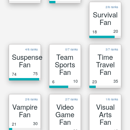
2/6 ranks
Survival
Fan
20
18
4/6 ranks
0/7 ranks
3/7 ranks
Suspense
Team
Time
Fan
Sports
Travel
Fan
Fan
75
74
10
35
6
23
2/6 ranks
2/7 ranks
1/6 ranks
Vampire
Video
Visual
Fan
Game
Arts
Fan
Fan
30
21