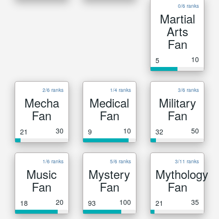
0/6 ranks
Martial
Arts
Fan
10
5
2/6 ranks
1/4 ranks
3/6 ranks
Mecha
Medical
Military
Fan
Fan
Fan
30
10
50
21
9
32
1/6 ranks
5/6 ranks
3/11 ranks
Music
Mystery
Mythology
Fan
Fan
Fan
20
100
35
18
93
21