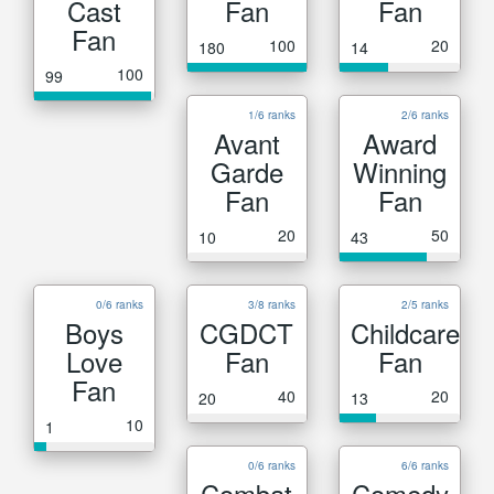
Cast
Fan
Fan
Fan
100
20
180
14
100
99
1/6 ranks
2/6 ranks
Avant
Award
Garde
Winning
Fan
Fan
20
50
10
43
0/6 ranks
3/8 ranks
2/5 ranks
Boys
CGDCT
Childcare
Love
Fan
Fan
Fan
40
20
20
13
10
1
0/6 ranks
6/6 ranks
Combat
Comedy