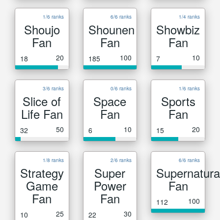
1/6 ranks
6/6 ranks
1/4 ranks
Shoujo
Shounen
Showbiz
Fan
Fan
Fan
20
100
10
18
185
7
3/6 ranks
0/6 ranks
1/6 ranks
Slice of
Space
Sports
Life Fan
Fan
Fan
50
10
20
32
6
15
1/8 ranks
2/6 ranks
6/6 ranks
Strategy
Super
Supernatura
Game
Power
Fan
Fan
Fan
100
112
25
30
10
22