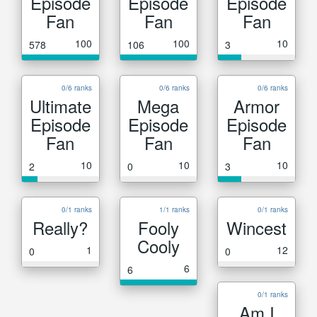
Episode
Episode
Episode
Fan
Fan
Fan
100
100
10
578
106
3
0/6 ranks
0/6 ranks
0/6 ranks
Ultimate
Mega
Armor
Episode
Episode
Episode
Fan
Fan
Fan
10
10
10
2
0
3
0/1 ranks
1/1 ranks
0/1 ranks
Really?
Fooly
Wincest
Cooly
1
12
0
0
6
6
0/1 ranks
Am I