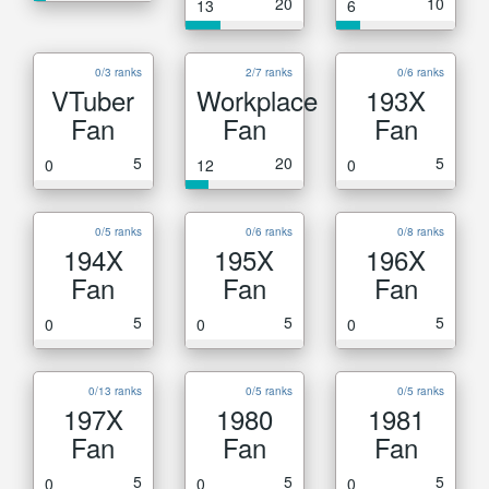
20
10
13
6
0/3 ranks
2/7 ranks
0/6 ranks
VTuber
Workplace
193X
Fan
Fan
Fan
5
20
5
0
12
0
0/5 ranks
0/6 ranks
0/8 ranks
194X
195X
196X
Fan
Fan
Fan
5
5
5
0
0
0
0/13 ranks
0/5 ranks
0/5 ranks
197X
1980
1981
Fan
Fan
Fan
5
5
5
0
0
0