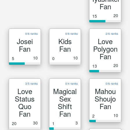
Fan
20
15
0/6 ranks
0/6 ranks
2/6 ranks
Josei
Kids
Love
Fan
Fan
Polygon
Fan
10
10
5
0
20
13
3/5 ranks
0/4 ranks
0/6 ranks
Love
Magical
Mahou
Status
Sex
Shoujo
Quo
Shift
Fan
Fan
Fan
10
2
30
3
20
1