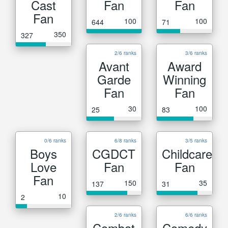
Cast
Fan
Fan
Fan
100
100
644
71
350
327
2/6 ranks
3/6 ranks
Avant
Award
Garde
Winning
Fan
Fan
30
100
25
83
0/6 ranks
6/8 ranks
3/5 ranks
Boys
CGDCT
Childcare
Love
Fan
Fan
Fan
150
35
137
31
10
2
2/6 ranks
6/6 ranks
Combat
Comedy