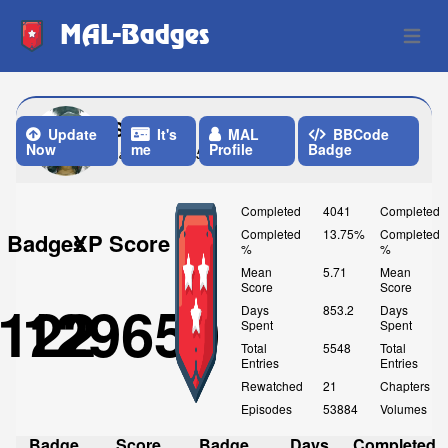
MAL-Badges
Open 
Stark700
Update
It's
MAL
BBCode
Now
me
Profile
Badge
Last Update: 5 Days ago
Completed
4041
Completed
Completed
13.75%
Completed
Badges
XP Score
%
%
Mean
5.71
Mean
Score
Score
122
129650
Days
853.2
Days
Spent
Spent
Total
5548
Total
Entries
Entries
Rewatched
21
Chapters
Episodes
53884
Volumes
Badge
Score
Badge
Days
Completed