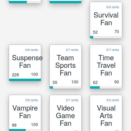
5/6 ranks
Survival
Fan
70
52
6/6 ranks
3/7 ranks
5/7 ranks
Suspense
Team
Time
Fan
Sports
Travel
Fan
Fan
100
228
100
90
55
62
5/6 ranks
5/7 ranks
3/6 ranks
Vampire
Video
Visual
Fan
Game
Arts
Fan
Fan
100
88