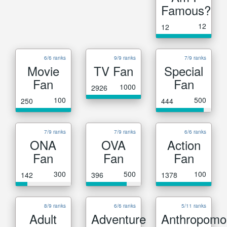
Famous?
12
12
6/6 ranks
9/9 ranks
7/9 ranks
Movie
TV Fan
Special
Fan
Fan
1000
2926
100
500
250
444
7/9 ranks
7/9 ranks
6/6 ranks
ONA
OVA
Action
Fan
Fan
Fan
300
500
100
142
396
1378
8/9 ranks
6/6 ranks
5/11 ranks
Adult
Adventure
Anthropomo