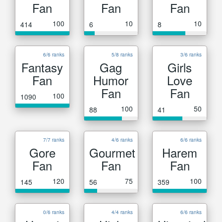
Fan
Fan
Fan
100
10
10
414
6
8
6/6 ranks
5/8 ranks
3/6 ranks
Fantasy
Gag
Girls
Fan
Humor
Love
Fan
Fan
100
1090
100
50
88
41
7/7 ranks
4/6 ranks
6/6 ranks
Gore
Gourmet
Harem
Fan
Fan
Fan
120
75
100
145
56
359
0/6 ranks
4/4 ranks
6/6 ranks