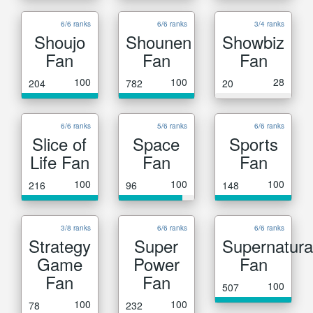
6/6 ranks
6/6 ranks
3/4 ranks
Shoujo
Shounen
Showbiz
Fan
Fan
Fan
100
100
28
204
782
20
6/6 ranks
5/6 ranks
6/6 ranks
Slice of
Space
Sports
Life Fan
Fan
Fan
100
100
100
216
96
148
3/8 ranks
6/6 ranks
6/6 ranks
Strategy
Super
Supernatura
Game
Power
Fan
Fan
Fan
100
507
100
100
78
232