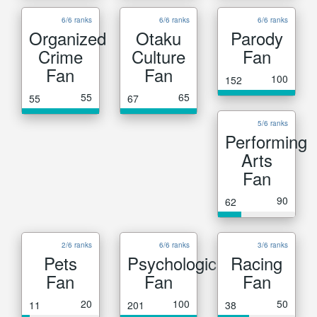
6/6 ranks
6/6 ranks
6/6 ranks
Organized
Otaku
Parody
Crime
Culture
Fan
Fan
Fan
100
152
55
65
55
67
5/6 ranks
Performing
Arts
Fan
90
62
2/6 ranks
6/6 ranks
3/6 ranks
Pets
Psychological
Racing
Fan
Fan
Fan
20
100
50
11
201
38