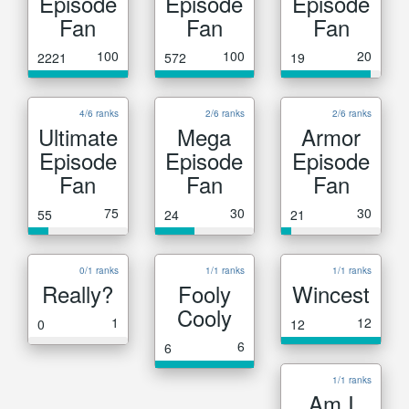
Episode
Episode
Episode
Fan
Fan
Fan
100
100
20
2221
572
19
4/6 ranks
2/6 ranks
2/6 ranks
Ultimate
Mega
Armor
Episode
Episode
Episode
Fan
Fan
Fan
75
30
30
55
24
21
0/1 ranks
1/1 ranks
1/1 ranks
Really?
Fooly
Wincest
Cooly
1
12
0
12
6
6
1/1 ranks
Am I