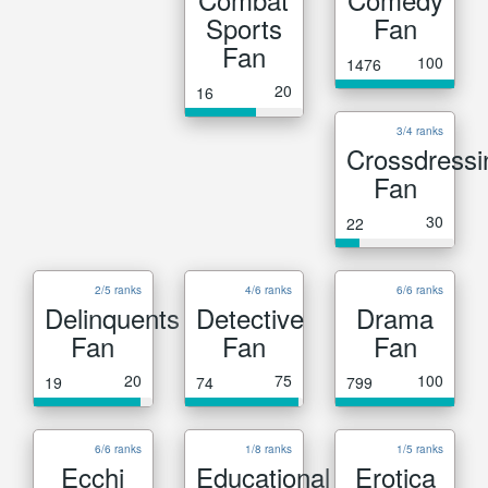
Sports
Fan
Fan
100
1476
20
16
3/4 ranks
Crossdressi
Fan
30
22
2/5 ranks
4/6 ranks
6/6 ranks
Delinquents
Detective
Drama
Fan
Fan
Fan
20
75
100
19
74
799
6/6 ranks
1/8 ranks
1/5 ranks
Ecchi
Educational
Erotica