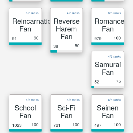
6/6 ranks
4/6 ranks
6/6 ranks
Reincarnation
Reverse
Romance
Fan
Harem
Fan
Fan
90
100
91
979
50
38
4/6 ranks
Samurai
Fan
75
52
6/6 ranks
6/6 ranks
6/6 ranks
School
Sci-Fi
Seinen
Fan
Fan
Fan
100
100
100
1023
721
497