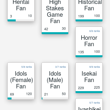
Hentai
High
Historical
Fan
Stakes
Fan
Game
10
100
3
199
Fan
30
42
6/6 ranks
Horror
Fan
100
135
5/8 ranks
3/7 ranks
9/9 ranks
Idols
Idols
Isekai
(Female)
(Male)
Fan
Fan
Fan
225
229
120
50
69
21
5/7 ranks
Iyashikei