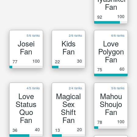
Fan
100
92
5/6 ranks
2/6 ranks
6/6 ranks
Josei
Kids
Love
Fan
Fan
Polygon
Fan
100
30
77
22
60
75
4/5 ranks
2/4 ranks
5/6 ranks
Love
Magical
Mahou
Status
Sex
Shoujo
Quo
Shift
Fan
Fan
Fan
100
78
40
20
36
13