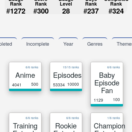
Rank
Rank
Level
Rank
Rank
#
#
#
#
1272
300
28
237
324
leted
Incomplete
Year
Genres
Theme
6/6 ranks
15/15 ranks
6/6 ranks
Anime
Episodes
Baby
Episode
500
10000
4041
53334
Fan
100
1129
6/6 ranks
6/6 ranks
1/6 ranks
Training
Rookie
Champion