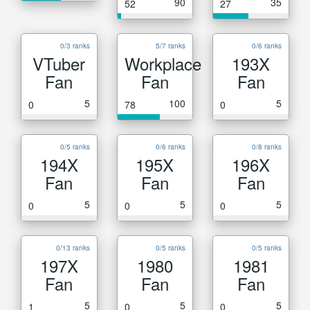
90
35
52
27
0/3 ranks
5/7 ranks
0/6 ranks
VTuber
Workplace
193X
Fan
Fan
Fan
5
100
5
0
78
0
0/5 ranks
0/6 ranks
0/8 ranks
194X
195X
196X
Fan
Fan
Fan
5
5
5
0
0
0
0/13 ranks
0/5 ranks
0/5 ranks
197X
1980
1981
Fan
Fan
Fan
5
5
5
1
0
0