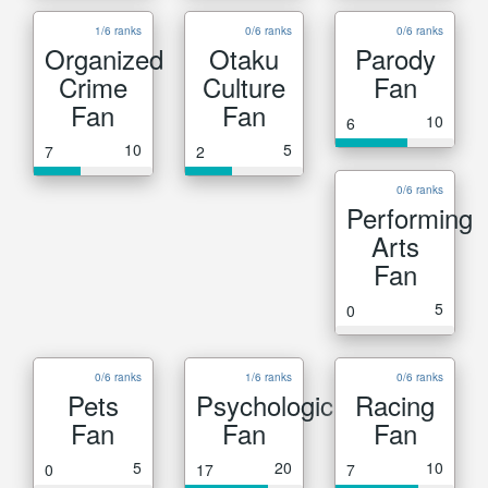
1/6 ranks
0/6 ranks
0/6 ranks
Organized
Otaku
Parody
Crime
Culture
Fan
Fan
Fan
10
6
10
5
7
2
0/6 ranks
Performing
Arts
Fan
5
0
0/6 ranks
1/6 ranks
0/6 ranks
Pets
Psychological
Racing
Fan
Fan
Fan
5
20
10
0
17
7