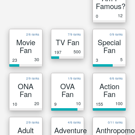
Famous?
12
0
2/6 ranks
7/9 ranks
0/9 ranks
Movie
TV Fan
Special
Fan
Fan
500
197
30
5
23
3
2/9 ranks
1/9 ranks
6/6 ranks
ONA
OVA
Action
Fan
Fan
Fan
20
10
100
10
9
155
2/9 ranks
4/6 ranks
0/11 ranks
Adult
Adventure
Anthropomo