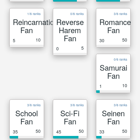
1/6 ranks
0/6 ranks
3/6 ranks
Reincarnation
Reverse
Romance
Fan
Harem
Fan
Fan
10
50
5
30
5
0
0/6 ranks
Samurai
Fan
10
1
3/6 ranks
3/6 ranks
3/6 ranks
School
Sci-Fi
Seinen
Fan
Fan
Fan
50
50
50
35
45
33