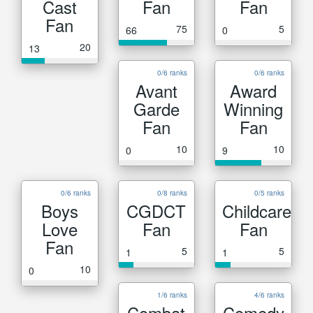
Cast
Fan
Fan
Fan
75
5
66
0
20
13
0/6 ranks
0/6 ranks
Avant
Award
Garde
Winning
Fan
Fan
10
10
0
9
0/6 ranks
0/8 ranks
0/5 ranks
Boys
CGDCT
Childcare
Love
Fan
Fan
Fan
5
5
1
1
10
0
1/6 ranks
4/6 ranks
Combat
Comedy