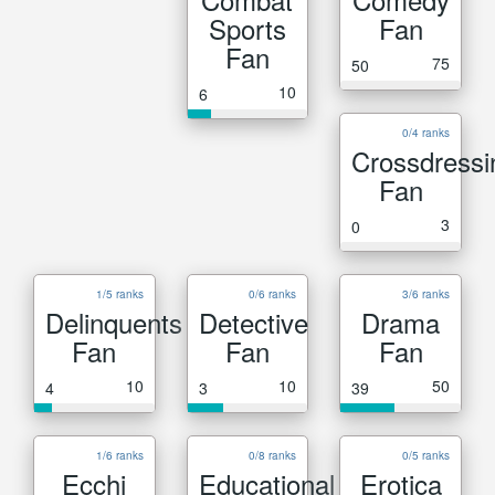
Sports
Fan
Fan
75
50
10
6
0/4 ranks
Crossdressi
Fan
3
0
1/5 ranks
0/6 ranks
3/6 ranks
Delinquents
Detective
Drama
Fan
Fan
Fan
10
10
50
4
3
39
1/6 ranks
0/8 ranks
0/5 ranks
Ecchi
Educational
Erotica