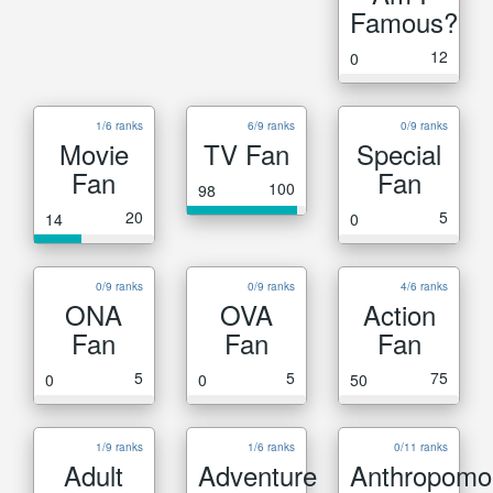
Famous?
12
0
1/6 ranks
6/9 ranks
0/9 ranks
Movie
TV Fan
Special
Fan
Fan
100
98
20
5
14
0
0/9 ranks
0/9 ranks
4/6 ranks
ONA
OVA
Action
Fan
Fan
Fan
5
5
75
0
0
50
1/9 ranks
1/6 ranks
0/11 ranks
Adult
Adventure
Anthropomo