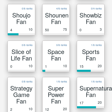
0/6 ranks
4/6 ranks
0/4 ranks
Shoujo
Shounen
Showbiz
Fan
Fan
Fan
10
75
3
4
50
0
0/6 ranks
0/6 ranks
1/6 ranks
Slice of
Space
Sports
Life Fan
Fan
Fan
10
10
20
0
1
15
0/8 ranks
1/6 ranks
1/6 ranks
Strategy
Super
Supernatura
Game
Power
Fan
Fan
Fan
20
17
10
20
2
12