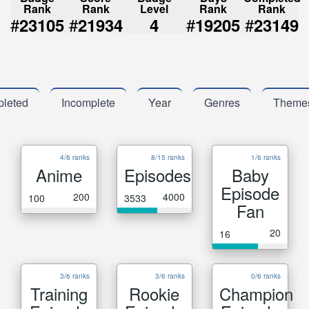
Rank
Rank
Level
Rank
Rank
#
#
#
#
23105
21934
4
19205
23149
leted
Incomplete
Year
Genres
Theme
4/6 ranks
8/15 ranks
1/6 ranks
Anime
Episodes
Baby
Episode
200
4000
100
3533
Fan
20
16
3/6 ranks
3/6 ranks
0/6 ranks
Training
Rookie
Champion