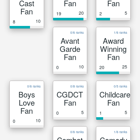
Cast
Fan
Fan
Fan
20
5
19
2
10
8
0/6 ranks
1/6 ranks
Avant
Award
Garde
Winning
Fan
Fan
10
25
0
20
0/6 ranks
0/8 ranks
0/5 ranks
Boys
CGDCT
Childcare
Love
Fan
Fan
Fan
5
5
0
1
10
0
0/6 ranks
1/6 ranks
Combat
Comedy