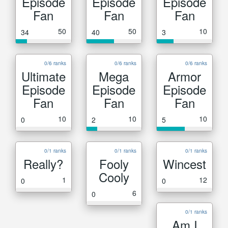
Episode
Episode
Episode
Fan
Fan
Fan
50
50
10
34
40
3
0/6 ranks
0/6 ranks
0/6 ranks
Ultimate
Mega
Armor
Episode
Episode
Episode
Fan
Fan
Fan
10
10
10
0
2
5
0/1 ranks
0/1 ranks
0/1 ranks
Really?
Fooly
Wincest
Cooly
1
12
0
0
6
0
0/1 ranks
Am I