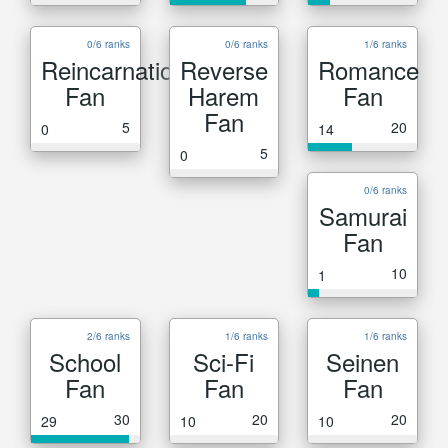
0/6 ranks
0/6 ranks
1/6 ranks
Reincarnation
Reverse
Romance
Fan
Harem
Fan
Fan
5
20
0
14
5
0
0/6 ranks
Samurai
Fan
10
1
2/6 ranks
1/6 ranks
1/6 ranks
School
Sci-Fi
Seinen
Fan
Fan
Fan
30
20
20
29
10
10