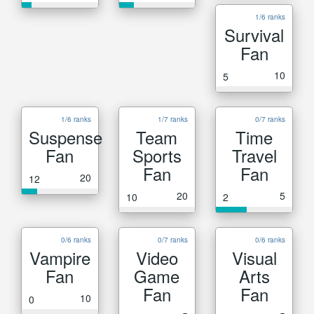
1/6 ranks
Survival
Fan
10
5
1/6 ranks
1/7 ranks
0/7 ranks
Suspense
Team
Time
Fan
Sports
Travel
Fan
Fan
20
12
20
5
10
2
0/6 ranks
0/7 ranks
0/6 ranks
Vampire
Video
Visual
Fan
Game
Arts
Fan
Fan
10
0