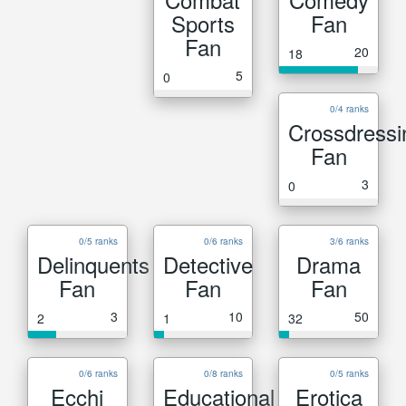
Sports
Fan
Fan
20
18
5
0
0/4 ranks
Crossdressi
Fan
3
0
0/5 ranks
0/6 ranks
3/6 ranks
Delinquents
Detective
Drama
Fan
Fan
Fan
3
10
50
2
1
32
0/6 ranks
0/8 ranks
0/5 ranks
Ecchi
Educational
Erotica