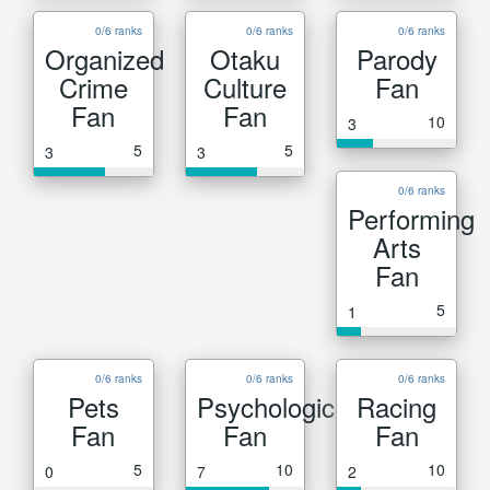
0/6 ranks
0/6 ranks
0/6 ranks
Organized
Otaku
Parody
Crime
Culture
Fan
Fan
Fan
10
3
5
5
3
3
0/6 ranks
Performing
Arts
Fan
5
1
0/6 ranks
0/6 ranks
0/6 ranks
Pets
Psychological
Racing
Fan
Fan
Fan
5
10
10
0
7
2