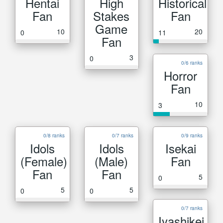
Hentai
High
Historical
Fan
Stakes
Fan
Game
10
20
0
11
Fan
3
0
0/6 ranks
Horror
Fan
10
3
0/8 ranks
0/7 ranks
0/9 ranks
Idols
Idols
Isekai
(Female)
(Male)
Fan
Fan
Fan
5
0
5
5
0
0
0/7 ranks
Iyashikei