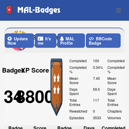
MAL-Badges
Open 
Sonnellino
Update
It's
MAL
BBCode
Now
me
Profile
Badge
Last Update: One Month ago
Completed
100
Completed
Completed
0.34%
Completed
Badges
XP Score
%
%
Mean
7.45
Mean
Score
Score
34
8800
Days
59.5
Days
Spent
Spent
Total
117
Total
Entries
Entries
Rewatched
0
Chapters
Episodes
3533
Volumes
Badge
Score
Badge
Days
Completed