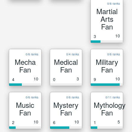
0/6 ranks
Martial
Arts
Fan
10
3
0/6 ranks
0/4 ranks
0/6 ranks
Mecha
Medical
Military
Fan
Fan
Fan
10
3
10
4
0
9
0/6 ranks
0/6 ranks
0/11 ranks
Music
Mystery
Mythology
Fan
Fan
Fan
10
10
5
2
6
1