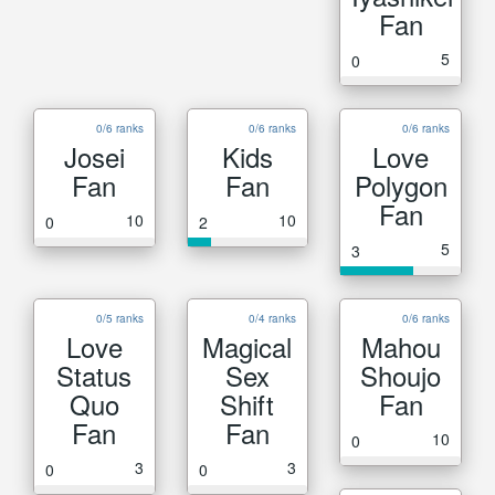
Fan
5
0
0/6 ranks
0/6 ranks
0/6 ranks
Josei
Kids
Love
Fan
Fan
Polygon
Fan
10
10
0
2
5
3
0/5 ranks
0/4 ranks
0/6 ranks
Love
Magical
Mahou
Status
Sex
Shoujo
Quo
Shift
Fan
Fan
Fan
10
0
3
3
0
0