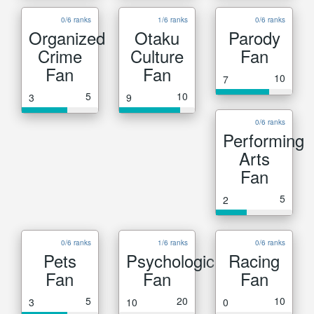
0/6 ranks
1/6 ranks
0/6 ranks
Organized
Otaku
Parody
Crime
Culture
Fan
Fan
Fan
10
7
5
10
3
9
0/6 ranks
Performing
Arts
Fan
5
2
0/6 ranks
1/6 ranks
0/6 ranks
Pets
Psychological
Racing
Fan
Fan
Fan
5
20
10
3
10
0