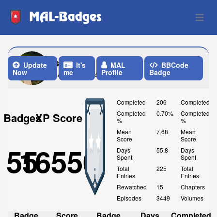
MAL-Badges
Open 
shizenni
Update
It's
MAL
BBCode
Now
me
Profile
Badge
Last Update: 5 Days ago
Completed
206
Completed
Completed
0.70%
Completed
Badges
XP Score
%
%
Mean
7.68
Mean
Score
Score
55
16550
Days
55.8
Days
Spent
Spent
Total
225
Total
Entries
Entries
Rewatched
15
Chapters
Episodes
3449
Volumes
Badge
Score
Badge
Days
Completed