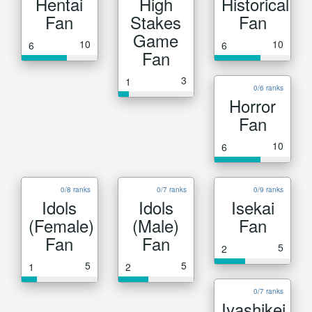
Hentai
High
Historical
Fan
Stakes
Fan
Game
10
10
6
6
Fan
3
1
0/6 ranks
Horror
Fan
10
6
0/8 ranks
0/7 ranks
0/9 ranks
Idols
Idols
Isekai
(Female)
(Male)
Fan
Fan
Fan
5
2
5
5
1
2
0/7 ranks
Iyashikei