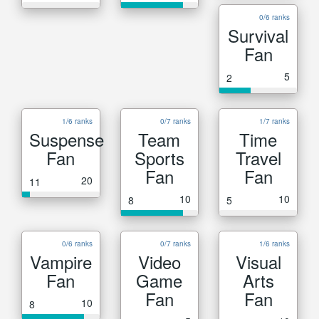
0/6 ranks
Survival
Fan
5
2
1/6 ranks
0/7 ranks
1/7 ranks
Suspense
Team
Time
Fan
Sports
Travel
Fan
Fan
20
11
10
10
8
5
0/6 ranks
0/7 ranks
1/6 ranks
Vampire
Video
Visual
Fan
Game
Arts
Fan
Fan
10
8