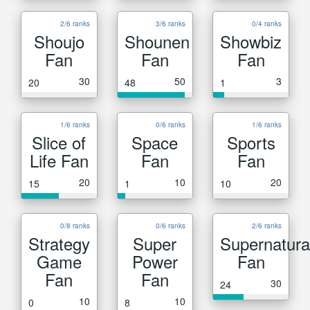
2/6 ranks
3/6 ranks
0/4 ranks
Shoujo
Shounen
Showbiz
Fan
Fan
Fan
30
50
3
20
48
1
1/6 ranks
0/6 ranks
1/6 ranks
Slice of
Space
Sports
Life Fan
Fan
Fan
20
10
20
15
1
10
0/8 ranks
0/6 ranks
2/6 ranks
Strategy
Super
Supernatura
Game
Power
Fan
Fan
Fan
30
24
10
10
0
8