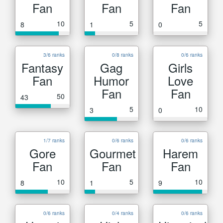
Fan
Fan
Fan
10
5
5
8
1
0
3/6 ranks
0/8 ranks
0/6 ranks
Fantasy
Gag
Girls
Fan
Humor
Love
Fan
Fan
50
43
5
10
3
0
1/7 ranks
0/6 ranks
0/6 ranks
Gore
Gourmet
Harem
Fan
Fan
Fan
10
5
10
8
1
9
0/6 ranks
0/4 ranks
0/6 ranks