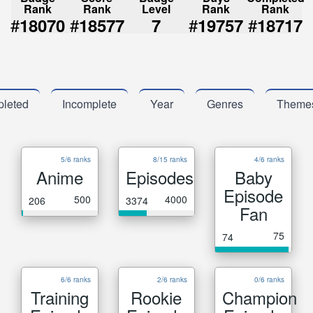
Rank
Rank
Level
Rank
Rank
#
#
#
#
18070
18577
7
19757
18717
leted
Incomplete
Year
Genres
Theme
5/6 ranks
8/15 ranks
4/6 ranks
Anime
Episodes
Baby
Episode
500
4000
206
3374
Fan
75
74
6/6 ranks
2/6 ranks
0/6 ranks
Training
Rookie
Champion