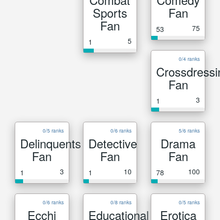
Sports
Fan
Fan
75
53
5
1
0/4 ranks
Crossdressi
Fan
3
1
0/5 ranks
0/6 ranks
5/6 ranks
Delinquents
Detective
Drama
Fan
Fan
Fan
3
10
100
1
1
78
0/6 ranks
0/8 ranks
0/5 ranks
Ecchi
Educational
Erotica