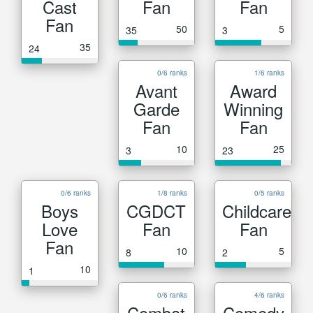
Cast
Fan
Fan
Fan
50
5
35
3
35
24
0/6 ranks
1/6 ranks
Avant
Award
Garde
Winning
Fan
Fan
10
25
3
23
0/6 ranks
1/8 ranks
0/5 ranks
Boys
CGDCT
Childcare
Love
Fan
Fan
Fan
10
5
8
2
10
1
0/6 ranks
4/6 ranks
Combat
Comedy