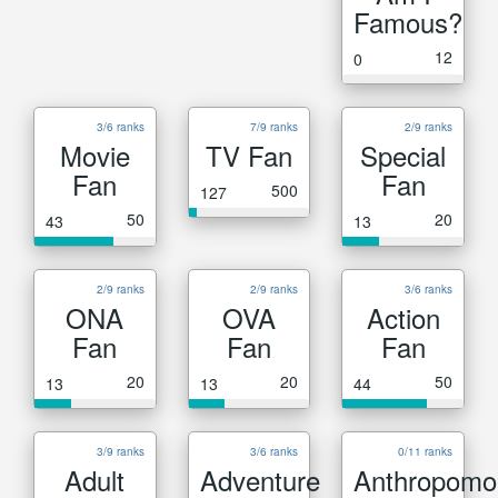
Famous?
12
0
3/6 ranks
7/9 ranks
2/9 ranks
Movie
TV Fan
Special
Fan
Fan
500
127
50
20
43
13
2/9 ranks
2/9 ranks
3/6 ranks
ONA
OVA
Action
Fan
Fan
Fan
20
20
50
13
13
44
3/9 ranks
3/6 ranks
0/11 ranks
Adult
Adventure
Anthropomo