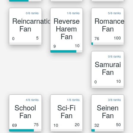
0/6 ranks
1/6 ranks
5/6 ranks
Reincarnation
Reverse
Romance
Fan
Harem
Fan
Fan
5
100
0
76
10
9
0/6 ranks
Samurai
Fan
10
0
4/6 ranks
1/6 ranks
3/6 ranks
School
Sci-Fi
Seinen
Fan
Fan
Fan
75
20
50
69
10
32