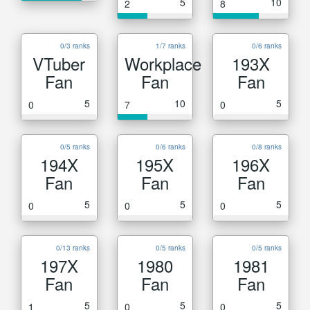
5
10
2
8
0/3 ranks
1/7 ranks
0/6 ranks
VTuber
Workplace
193X
Fan
Fan
Fan
5
10
5
0
7
0
0/5 ranks
0/6 ranks
0/8 ranks
194X
195X
196X
Fan
Fan
Fan
5
5
5
0
0
0
0/13 ranks
0/5 ranks
0/5 ranks
197X
1980
1981
Fan
Fan
Fan
5
5
5
1
0
0