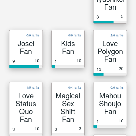
Fan
5
3
0/6 ranks
0/6 ranks
2/6 ranks
Josei
Kids
Love
Fan
Fan
Polygon
Fan
10
10
9
1
20
13
1/5 ranks
0/4 ranks
0/6 ranks
Love
Magical
Mahou
Status
Sex
Shoujo
Quo
Shift
Fan
Fan
Fan
10
1
10
3
3
0