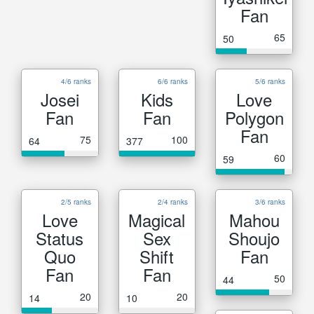
Fan
65
50
4/6 ranks
6/6 ranks
5/6 ranks
Josei
Kids
Love
Fan
Fan
Polygon
Fan
75
100
64
377
60
59
2/5 ranks
2/4 ranks
3/6 ranks
Love
Magical
Mahou
Status
Sex
Shoujo
Quo
Shift
Fan
Fan
Fan
50
44
20
20
14
10