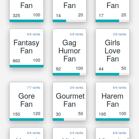
Fan
Fan
Fan
100
20
20
325
14
17
6/6 ranks
5/8 ranks
3/6 ranks
Fantasy
Gag
Girls
Fan
Humor
Love
Fan
Fan
100
860
100
50
92
44
7/7 ranks
3/6 ranks
6/6 ranks
Gore
Gourmet
Harem
Fan
Fan
Fan
120
50
100
150
30
195
6/6 ranks
4/4 ranks
6/6 ranks