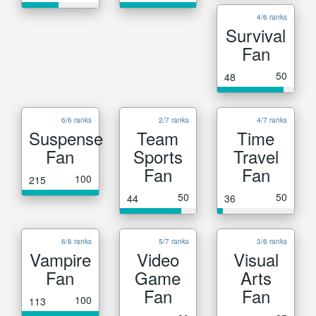
4/6 ranks
Survival
Fan
50
48
6/6 ranks
2/7 ranks
4/7 ranks
Suspense
Team
Time
Fan
Sports
Travel
Fan
Fan
100
215
50
50
44
36
6/6 ranks
5/7 ranks
3/6 ranks
Vampire
Video
Visual
Fan
Game
Arts
Fan
Fan
100
113