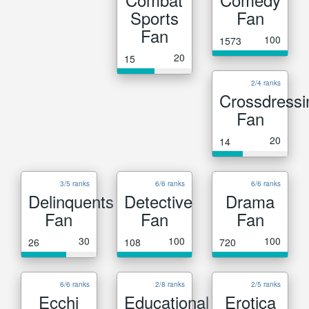
Sports
Fan
Fan
100
1573
20
15
2/4 ranks
Crossdressi
Fan
20
14
3/5 ranks
6/6 ranks
6/6 ranks
Delinquents
Detective
Drama
Fan
Fan
Fan
30
100
100
26
108
720
6/6 ranks
2/8 ranks
2/5 ranks
Ecchi
Educational
Erotica