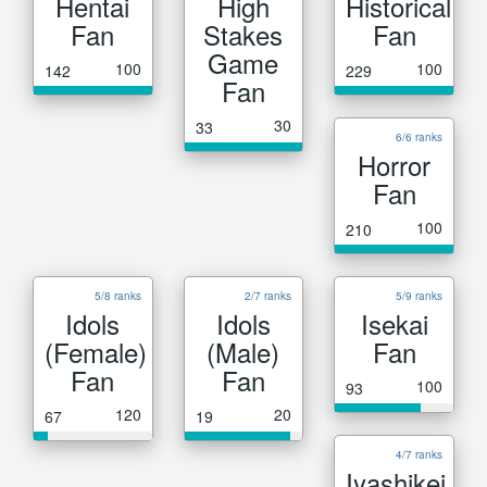
Hentai
High
Historical
Fan
Stakes
Fan
Game
100
100
142
229
Fan
30
33
6/6 ranks
Horror
Fan
100
210
5/8 ranks
2/7 ranks
5/9 ranks
Idols
Idols
Isekai
(Female)
(Male)
Fan
Fan
Fan
100
93
120
20
67
19
4/7 ranks
Iyashikei