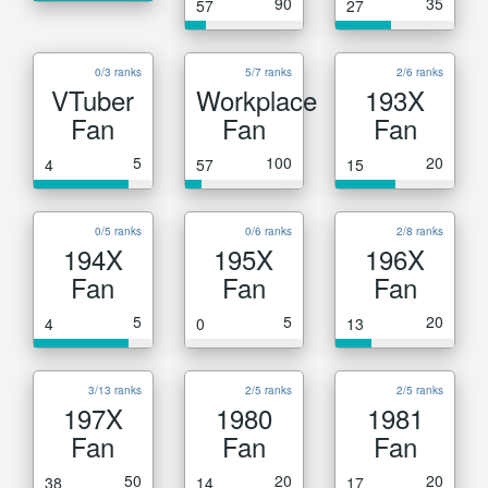
90
35
57
27
0/3 ranks
5/7 ranks
2/6 ranks
VTuber
Workplace
193X
Fan
Fan
Fan
5
100
20
4
57
15
0/5 ranks
0/6 ranks
2/8 ranks
194X
195X
196X
Fan
Fan
Fan
5
5
20
4
0
13
3/13 ranks
2/5 ranks
2/5 ranks
197X
1980
1981
Fan
Fan
Fan
50
20
20
38
14
17