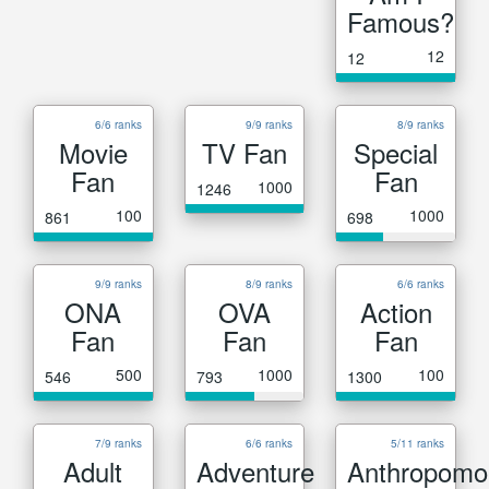
Famous?
12
12
6/6 ranks
9/9 ranks
8/9 ranks
Movie
TV Fan
Special
Fan
Fan
1000
1246
100
1000
861
698
9/9 ranks
8/9 ranks
6/6 ranks
ONA
OVA
Action
Fan
Fan
Fan
500
1000
100
546
793
1300
7/9 ranks
6/6 ranks
5/11 ranks
Adult
Adventure
Anthropomo