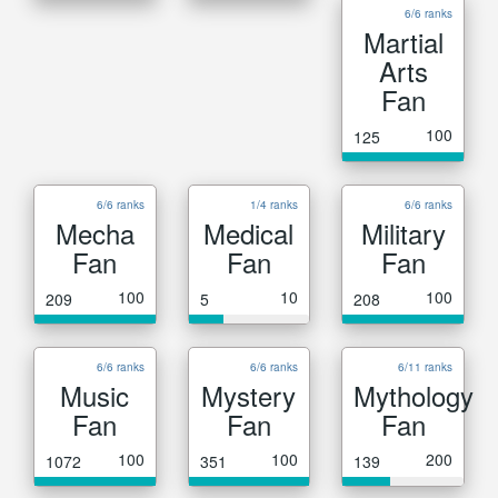
6/6 ranks
Martial
Arts
Fan
100
125
6/6 ranks
1/4 ranks
6/6 ranks
Mecha
Medical
Military
Fan
Fan
Fan
100
10
100
209
5
208
6/6 ranks
6/6 ranks
6/11 ranks
Music
Mystery
Mythology
Fan
Fan
Fan
100
100
200
1072
351
139