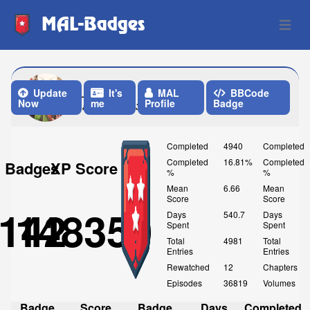
MAL-Badges
Open 
_Shira
Update
It's
MAL
BBCode
Now
me
Profile
Badge
Last Update: 3 Weeks ago
Completed
4940
Completed
Completed
16.81%
Completed
Badges
XP Score
%
%
Mean
6.66
Mean
Score
Score
142
148350
Days
540.7
Days
Spent
Spent
Total
4981
Total
Entries
Entries
Rewatched
12
Chapters
Episodes
36819
Volumes
Badge
Score
Badge
Days
Completed