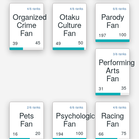
4/6 ranks
4/6 ranks
6/6 ranks
Organized
Otaku
Parody
Crime
Culture
Fan
Fan
Fan
100
197
45
50
39
49
3/6 ranks
Performing
Arts
Fan
35
31
2/6 ranks
6/6 ranks
4/6 ranks
Pets
Psychological
Racing
Fan
Fan
Fan
20
100
75
16
194
66