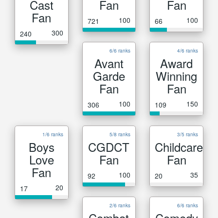
Cast
Fan
Fan
Fan
100
100
721
66
300
240
6/6 ranks
4/6 ranks
Avant
Award
Garde
Winning
Fan
Fan
100
150
306
109
1/6 ranks
5/8 ranks
3/5 ranks
Boys
CGDCT
Childcare
Love
Fan
Fan
Fan
100
35
92
20
20
17
2/6 ranks
6/6 ranks
Combat
Comedy