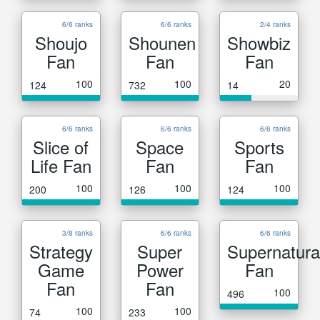
6/6 ranks
6/6 ranks
2/4 ranks
Shoujo
Shounen
Showbiz
Fan
Fan
Fan
100
100
20
124
732
14
6/6 ranks
6/6 ranks
6/6 ranks
Slice of
Space
Sports
Life Fan
Fan
Fan
100
100
100
200
126
124
3/8 ranks
6/6 ranks
6/6 ranks
Strategy
Super
Supernatura
Game
Power
Fan
Fan
Fan
100
496
100
100
74
233