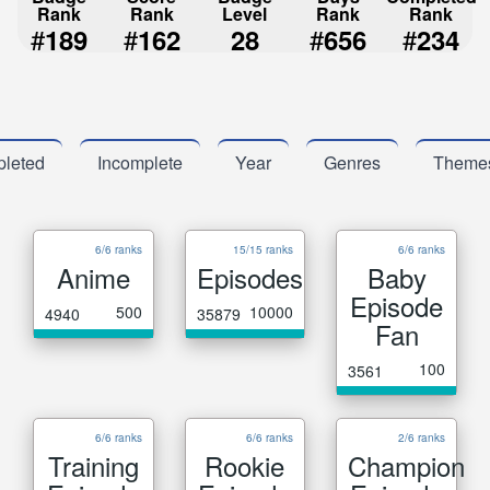
Rank
Rank
Level
Rank
Rank
#
#
#
#
189
162
28
656
234
leted
Incomplete
Year
Genres
Theme
6/6 ranks
15/15 ranks
6/6 ranks
Anime
Episodes
Baby
Episode
500
10000
4940
35879
Fan
100
3561
6/6 ranks
6/6 ranks
2/6 ranks
Training
Rookie
Champion