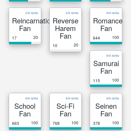
2/6 ranks
2/6 ranks
6/6 ranks
Reincarnation
Reverse
Romance
Fan
Harem
Fan
Fan
20
100
17
644
20
10
6/6 ranks
Samurai
Fan
100
115
6/6 ranks
6/6 ranks
6/6 ranks
School
Sci-Fi
Seinen
Fan
Fan
Fan
100
100
100
663
768
378