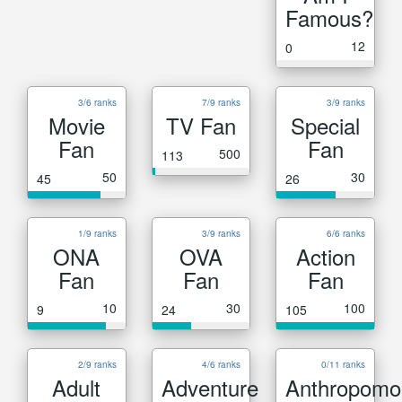
Famous?
12
0
3/6 ranks
7/9 ranks
3/9 ranks
Movie
TV Fan
Special
Fan
Fan
500
113
50
30
45
26
1/9 ranks
3/9 ranks
6/6 ranks
ONA
OVA
Action
Fan
Fan
Fan
10
30
100
9
24
105
2/9 ranks
4/6 ranks
0/11 ranks
Adult
Adventure
Anthropomo