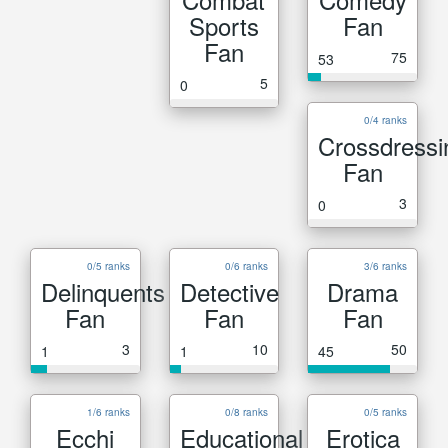
Sports
Fan
Fan
75
53
5
0
0/4 ranks
Crossdressi
Fan
3
0
0/5 ranks
0/6 ranks
3/6 ranks
Delinquents
Detective
Drama
Fan
Fan
Fan
3
10
50
1
1
45
1/6 ranks
0/8 ranks
0/5 ranks
Ecchi
Educational
Erotica