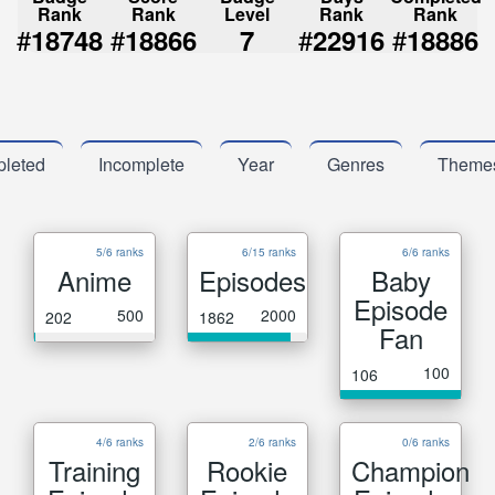
Rank
Rank
Level
Rank
Rank
#
#
#
#
18748
18866
7
22916
18886
leted
Incomplete
Year
Genres
Theme
5/6 ranks
6/15 ranks
6/6 ranks
Anime
Episodes
Baby
Episode
500
2000
202
1862
Fan
100
106
4/6 ranks
2/6 ranks
0/6 ranks
Training
Rookie
Champion