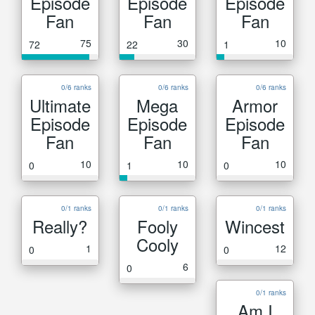
Episode
Episode
Episode
Fan
Fan
Fan
75
30
10
72
22
1
0/6 ranks
0/6 ranks
0/6 ranks
Ultimate
Mega
Armor
Episode
Episode
Episode
Fan
Fan
Fan
10
10
10
0
1
0
0/1 ranks
0/1 ranks
0/1 ranks
Really?
Fooly
Wincest
Cooly
1
12
0
0
6
0
0/1 ranks
Am I