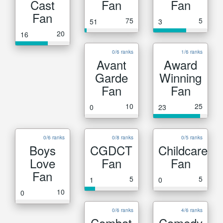
Cast
Fan
Fan
Fan
75
5
51
3
20
16
0/6 ranks
1/6 ranks
Avant
Award
Garde
Winning
Fan
Fan
10
25
0
23
0/6 ranks
0/8 ranks
0/5 ranks
Boys
CGDCT
Childcare
Love
Fan
Fan
Fan
5
5
1
0
10
0
0/6 ranks
4/6 ranks
Combat
Comedy