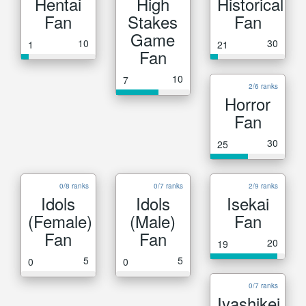
Hentai
High
Historical
Fan
Stakes
Fan
Game
10
30
1
21
Fan
10
7
2/6 ranks
Horror
Fan
30
25
0/8 ranks
0/7 ranks
2/9 ranks
Idols
Idols
Isekai
(Female)
(Male)
Fan
Fan
Fan
20
19
5
5
0
0
0/7 ranks
Iyashikei