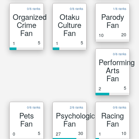
0/6 ranks
0/6 ranks
1/6 ranks
Organized
Otaku
Parody
Crime
Culture
Fan
Fan
Fan
20
10
5
5
1
1
0/6 ranks
Performing
Arts
Fan
5
2
0/6 ranks
2/6 ranks
0/6 ranks
Pets
Psychological
Racing
Fan
Fan
Fan
5
30
10
0
27
1