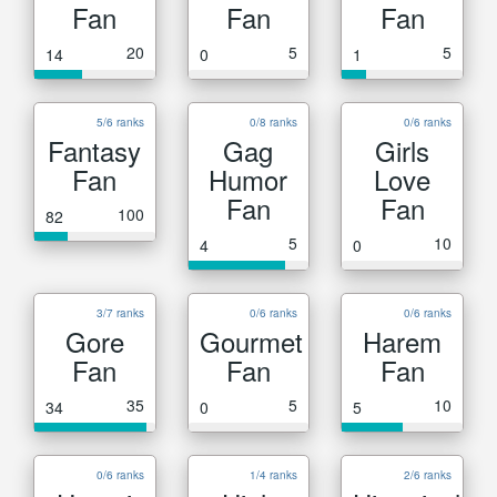
Fan
Fan
Fan
20
5
5
14
0
1
5/6 ranks
0/8 ranks
0/6 ranks
Fantasy
Gag
Girls
Fan
Humor
Love
Fan
Fan
100
82
5
10
4
0
3/7 ranks
0/6 ranks
0/6 ranks
Gore
Gourmet
Harem
Fan
Fan
Fan
35
5
10
34
0
5
0/6 ranks
1/4 ranks
2/6 ranks