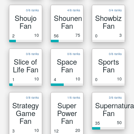
0/6 ranks
4/6 ranks
0/4 ranks
Shoujo
Shounen
Showbiz
Fan
Fan
Fan
10
75
3
2
56
0
0/6 ranks
0/6 ranks
0/6 ranks
Slice of
Space
Sports
Life Fan
Fan
Fan
10
10
10
1
4
0
0/8 ranks
1/6 ranks
3/6 ranks
Strategy
Super
Supernatura
Game
Power
Fan
Fan
Fan
50
35
10
20
3
12