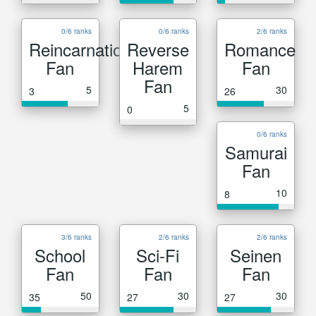
0/6 ranks
0/6 ranks
2/6 ranks
Reincarnation
Reverse
Romance
Fan
Harem
Fan
Fan
5
30
3
26
5
0
0/6 ranks
Samurai
Fan
10
8
3/6 ranks
2/6 ranks
2/6 ranks
School
Sci-Fi
Seinen
Fan
Fan
Fan
50
30
30
35
27
27