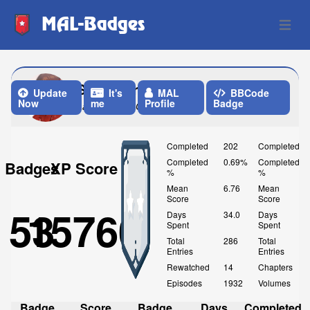
MAL-Badges
Open 
Shatterproof346
Update
It's
MAL
BBCode
Now
me
Profile
Badge
Last Update: One Week ago
Completed
202
Completed
Completed
0.69%
Completed
Badges
XP Score
%
%
Mean
6.76
Mean
Score
Score
53
15760
Days
34.0
Days
Spent
Spent
Total
286
Total
Entries
Entries
Rewatched
14
Chapters
Episodes
1932
Volumes
Badge
Score
Badge
Days
Completed