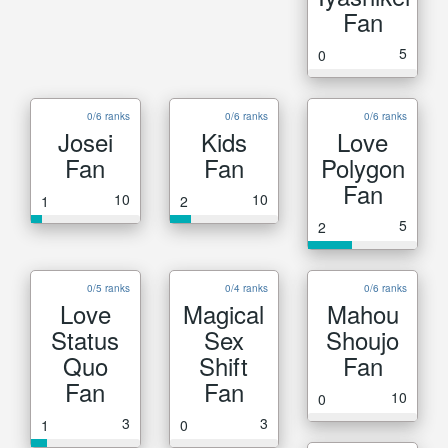
Fan
5
0
0/6 ranks
0/6 ranks
0/6 ranks
Josei
Kids
Love
Fan
Fan
Polygon
Fan
10
10
1
2
5
2
0/5 ranks
0/4 ranks
0/6 ranks
Love
Magical
Mahou
Status
Sex
Shoujo
Quo
Shift
Fan
Fan
Fan
10
0
3
3
1
0