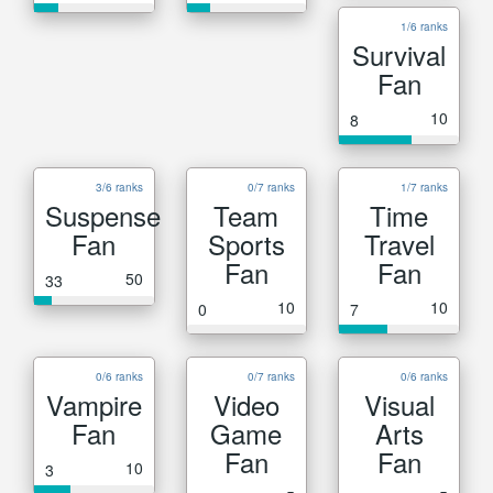
1/6 ranks
Survival
Fan
10
8
3/6 ranks
0/7 ranks
1/7 ranks
Suspense
Team
Time
Fan
Sports
Travel
Fan
Fan
50
33
10
10
0
7
0/6 ranks
0/7 ranks
0/6 ranks
Vampire
Video
Visual
Fan
Game
Arts
Fan
Fan
10
3