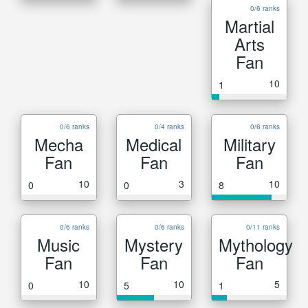
0/6 ranks
Martial
Arts
Fan
10
1
0/6 ranks
0/4 ranks
0/6 ranks
Mecha
Medical
Military
Fan
Fan
Fan
10
3
10
0
0
8
0/6 ranks
0/6 ranks
0/11 ranks
Music
Mystery
Mythology
Fan
Fan
Fan
10
10
5
0
5
1