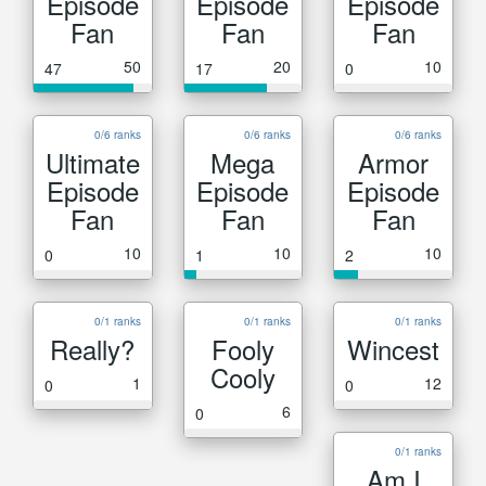
Episode
Episode
Episode
Fan
Fan
Fan
50
20
10
47
17
0
0/6 ranks
0/6 ranks
0/6 ranks
Ultimate
Mega
Armor
Episode
Episode
Episode
Fan
Fan
Fan
10
10
10
0
1
2
0/1 ranks
0/1 ranks
0/1 ranks
Really?
Fooly
Wincest
Cooly
1
12
0
0
6
0
0/1 ranks
Am I