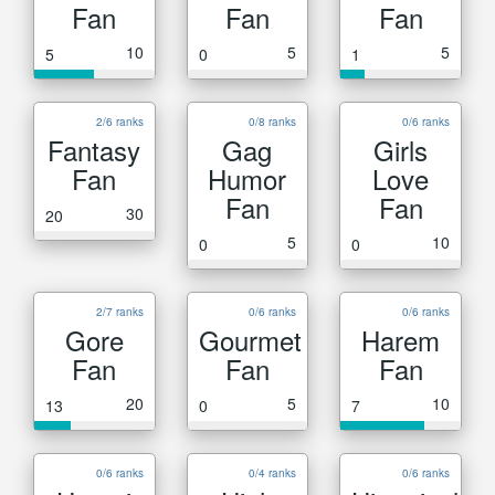
Fan
Fan
Fan
10
5
5
5
0
1
2/6 ranks
0/8 ranks
0/6 ranks
Fantasy
Gag
Girls
Fan
Humor
Love
Fan
Fan
30
20
5
10
0
0
2/7 ranks
0/6 ranks
0/6 ranks
Gore
Gourmet
Harem
Fan
Fan
Fan
20
5
10
13
0
7
0/6 ranks
0/4 ranks
0/6 ranks