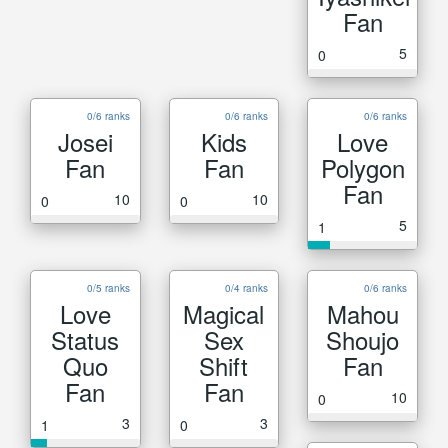
Fan
5
0
0/6 ranks
0/6 ranks
0/6 ranks
Josei
Kids
Love
Fan
Fan
Polygon
Fan
10
10
0
0
5
1
0/5 ranks
0/4 ranks
0/6 ranks
Love
Magical
Mahou
Status
Sex
Shoujo
Quo
Shift
Fan
Fan
Fan
10
0
3
3
1
0