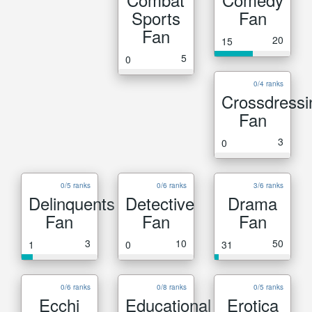
Sports
Fan
Fan
20
15
5
0
0/4 ranks
Crossdressi
Fan
3
0
0/5 ranks
0/6 ranks
3/6 ranks
Delinquents
Detective
Drama
Fan
Fan
Fan
3
10
50
1
0
31
0/6 ranks
0/8 ranks
0/5 ranks
Ecchi
Educational
Erotica