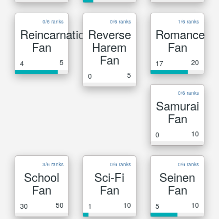
0/6 ranks
0/6 ranks
1/6 ranks
Reincarnation
Reverse
Romance
Fan
Harem
Fan
Fan
5
20
4
17
5
0
0/6 ranks
Samurai
Fan
10
0
3/6 ranks
0/6 ranks
0/6 ranks
School
Sci-Fi
Seinen
Fan
Fan
Fan
50
10
10
30
1
5