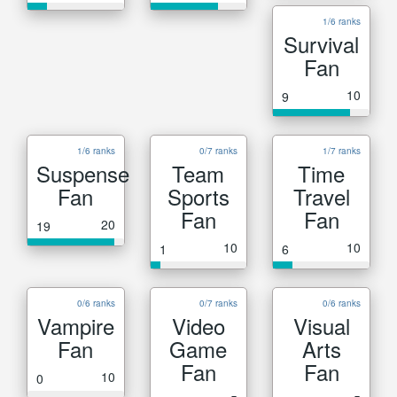
1/6 ranks
Survival
Fan
10
9
1/6 ranks
0/7 ranks
1/7 ranks
Suspense
Team
Time
Fan
Sports
Travel
Fan
Fan
20
19
10
10
1
6
0/6 ranks
0/7 ranks
0/6 ranks
Vampire
Video
Visual
Fan
Game
Arts
Fan
Fan
10
0