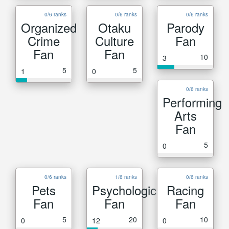
0/6 ranks
0/6 ranks
0/6 ranks
Organized
Otaku
Parody
Crime
Culture
Fan
Fan
Fan
10
3
5
5
1
0
0/6 ranks
Performing
Arts
Fan
5
0
0/6 ranks
1/6 ranks
0/6 ranks
Pets
Psychological
Racing
Fan
Fan
Fan
5
20
10
0
12
0