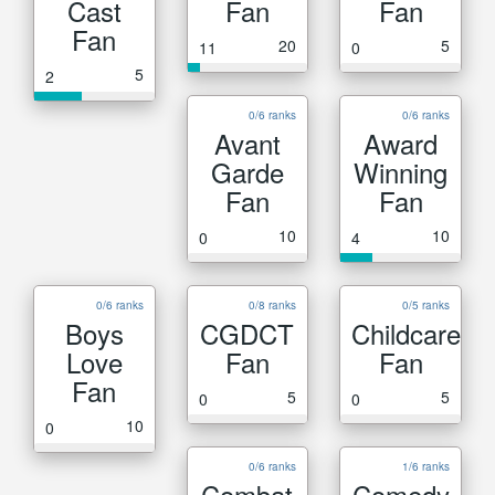
Cast
Fan
Fan
Fan
20
5
11
0
5
2
0/6 ranks
0/6 ranks
Avant
Award
Garde
Winning
Fan
Fan
10
10
0
4
0/6 ranks
0/8 ranks
0/5 ranks
Boys
CGDCT
Childcare
Love
Fan
Fan
Fan
5
5
0
0
10
0
0/6 ranks
1/6 ranks
Combat
Comedy