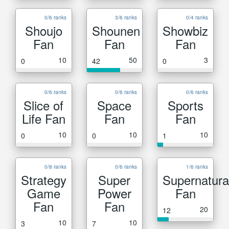
0/6 ranks
3/6 ranks
0/4 ranks
Shoujo
Shounen
Showbiz
Fan
Fan
Fan
10
50
3
0
42
0
0/6 ranks
0/6 ranks
0/6 ranks
Slice of
Space
Sports
Life Fan
Fan
Fan
10
10
10
0
0
1
0/8 ranks
0/6 ranks
1/6 ranks
Strategy
Super
Supernatura
Game
Power
Fan
Fan
Fan
20
12
10
10
3
7