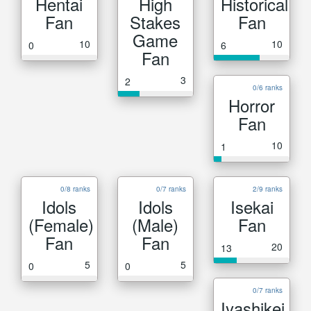
Hentai
High
Historical
Fan
Stakes
Fan
Game
10
10
0
6
Fan
3
2
0/6 ranks
Horror
Fan
10
1
0/8 ranks
0/7 ranks
2/9 ranks
Idols
Idols
Isekai
(Female)
(Male)
Fan
Fan
Fan
20
13
5
5
0
0
0/7 ranks
Iyashikei