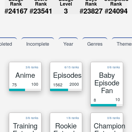
Rank
Rank
Level
Rank
Rank
#
#
#
#
24167
23541
3
23827
24094
leted
Incomplete
Year
Genres
Theme
3/6 ranks
6/15 ranks
0/6 ranks
Anime
Episodes
Baby
Episode
100
2000
75
1562
Fan
10
8
3/6 ranks
1/6 ranks
0/6 ranks
Training
Rookie
Champion