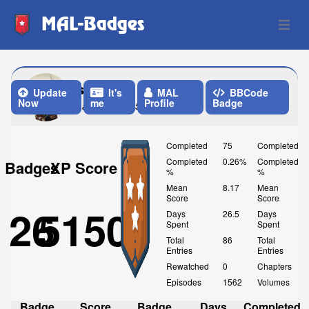
MAL-Badges
Open 
seryiihd
Update
It's
MAL
BBCode
Now
me
Profile
Badge
Last Update: 5 Days ago
Completed
75
Completed
Completed
0.26%
Completed
Badges
XP Score
%
%
Mean
8.17
Mean
Score
Score
26
5150
Days
26.5
Days
Spent
Spent
Total
86
Total
Entries
Entries
Rewatched
0
Chapters
Episodes
1562
Volumes
Badge
Score
Badge
Days
Completed