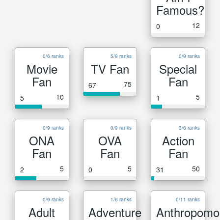
Famous?
12
0
0/6 ranks
5/9 ranks
0/9 ranks
Movie
TV Fan
Special
Fan
Fan
75
67
10
5
5
1
0/9 ranks
0/9 ranks
3/6 ranks
ONA
OVA
Action
Fan
Fan
Fan
5
5
50
2
0
31
0/9 ranks
1/6 ranks
0/11 ranks
Adult
Adventure
Anthropomo