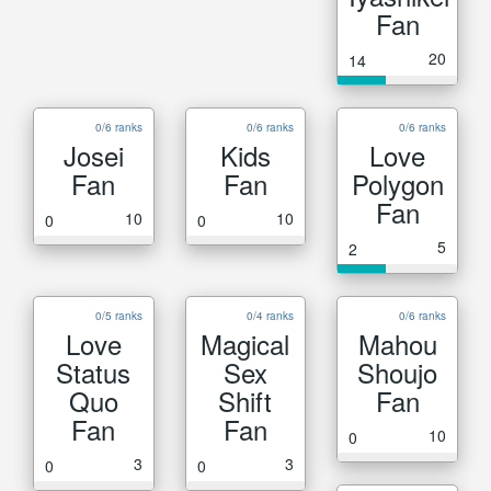
Fan
20
14
0/6 ranks
0/6 ranks
0/6 ranks
Josei
Kids
Love
Fan
Fan
Polygon
Fan
10
10
0
0
5
2
0/5 ranks
0/4 ranks
0/6 ranks
Love
Magical
Mahou
Status
Sex
Shoujo
Quo
Shift
Fan
Fan
Fan
10
0
3
3
0
0