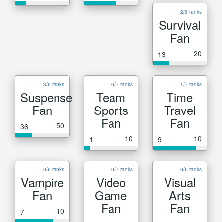
2/6 ranks
Survival
Fan
20
13
3/6 ranks
0/7 ranks
1/7 ranks
Suspense
Team
Time
Fan
Sports
Travel
Fan
Fan
50
36
10
10
1
9
0/6 ranks
0/7 ranks
0/6 ranks
Vampire
Video
Visual
Fan
Game
Arts
Fan
Fan
10
7