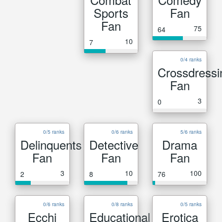
Sports
Fan
Fan
75
64
10
7
0/4 ranks
Crossdressi
Fan
3
0
0/5 ranks
0/6 ranks
5/6 ranks
Delinquents
Detective
Drama
Fan
Fan
Fan
3
10
100
2
8
76
0/6 ranks
0/8 ranks
0/5 ranks
Ecchi
Educational
Erotica