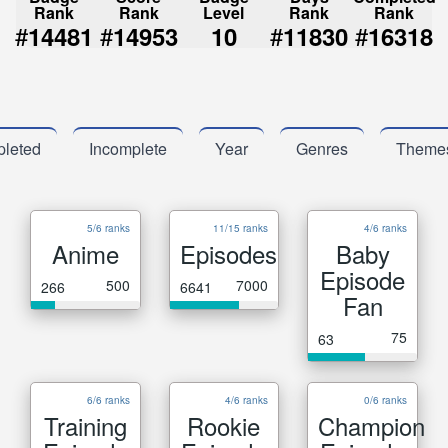
Rank
Rank
Level
Rank
Rank
#
#
#
#
14481
14953
10
11830
16318
leted
Incomplete
Year
Genres
Theme
5/6 ranks
11/15 ranks
4/6 ranks
Anime
Episodes
Baby
Episode
500
7000
266
6641
Fan
75
63
6/6 ranks
4/6 ranks
0/6 ranks
Training
Rookie
Champion