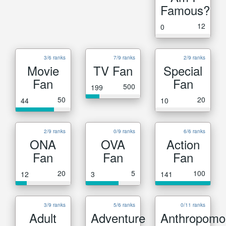
Famous?
12
0
3/6 ranks
7/9 ranks
2/9 ranks
Movie
TV Fan
Special
Fan
Fan
500
199
50
20
44
10
2/9 ranks
0/9 ranks
6/6 ranks
ONA
OVA
Action
Fan
Fan
Fan
20
5
100
12
3
141
3/9 ranks
5/6 ranks
0/11 ranks
Adult
Adventure
Anthropomo