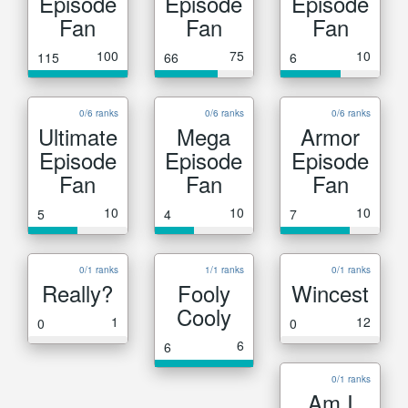
Episode
Episode
Episode
Fan
Fan
Fan
100
75
10
115
66
6
0/6 ranks
0/6 ranks
0/6 ranks
Ultimate
Mega
Armor
Episode
Episode
Episode
Fan
Fan
Fan
10
10
10
5
4
7
0/1 ranks
1/1 ranks
0/1 ranks
Really?
Fooly
Wincest
Cooly
1
12
0
0
6
6
0/1 ranks
Am I