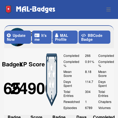
MAL-Badges
Open 
Salemasina
Update
It's
MAL
BBCode
Now
me
Profile
Badge
Last Update: Yesterday
Completed
266
Completed
Completed
0.91%
Completed
Badges
XP Score
%
%
Mean
8.18
Mean
Score
Score
65
24900
Days
114.7
Days
Spent
Spent
Total
304
Total
Entries
Entries
Rewatched
1
Chapters
Episodes
6789
Volumes
Badge
Score
Badge
Days
Completed