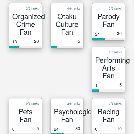
2/6 ranks
0/6 ranks
2/6 ranks
Organized
Otaku
Parody
Crime
Culture
Fan
Fan
Fan
30
24
20
5
13
1
0/6 ranks
Performing
Arts
Fan
5
1
0/6 ranks
2/6 ranks
0/6 ranks
Pets
Psychological
Racing
Fan
Fan
Fan
5
30
10
0
24
0