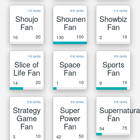
1/6 ranks
6/6 ranks
1/4 ranks
Shoujo
Shounen
Showbiz
Fan
Fan
Fan
20
100
10
10
130
3
1/6 ranks
0/6 ranks
0/6 ranks
Slice of
Space
Sports
Life Fan
Fan
Fan
20
10
10
14
1
9
0/8 ranks
3/6 ranks
4/6 ranks
Strategy
Super
Supernatura
Game
Power
Fan
Fan
Fan
75
54
10
50
3
42