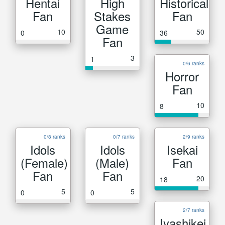
Hentai
High
Historical
Fan
Stakes
Fan
Game
10
50
0
36
Fan
3
1
0/6 ranks
Horror
Fan
10
8
0/8 ranks
0/7 ranks
2/9 ranks
Idols
Idols
Isekai
(Female)
(Male)
Fan
Fan
Fan
20
18
5
5
0
0
2/7 ranks
Iyashikei