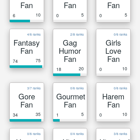
Fan
Fan
Fan
10
5
5
6
0
0
4/6 ranks
2/8 ranks
0/6 ranks
Fantasy
Gag
Girls
Fan
Humor
Love
Fan
Fan
75
74
20
10
18
0
3/7 ranks
0/6 ranks
0/6 ranks
Gore
Gourmet
Harem
Fan
Fan
Fan
35
5
10
34
1
0
0/6 ranks
0/4 ranks
3/6 ranks