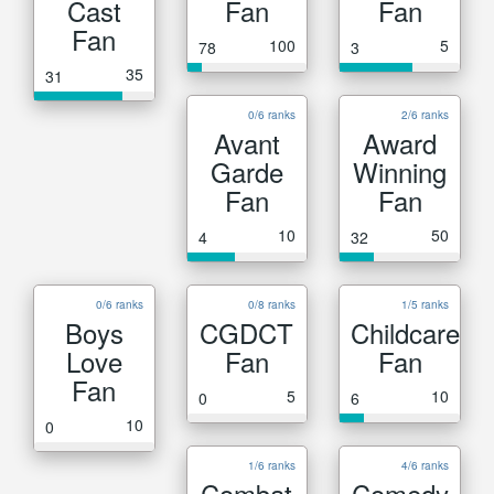
Cast
Fan
Fan
Fan
100
5
78
3
35
31
0/6 ranks
2/6 ranks
Avant
Award
Garde
Winning
Fan
Fan
10
50
4
32
0/6 ranks
0/8 ranks
1/5 ranks
Boys
CGDCT
Childcare
Love
Fan
Fan
Fan
5
10
0
6
10
0
1/6 ranks
4/6 ranks
Combat
Comedy