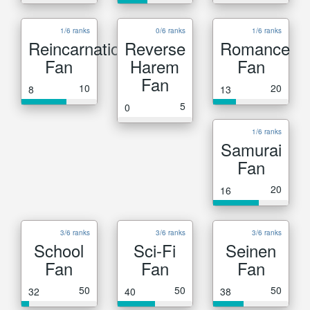
1/6 ranks
0/6 ranks
1/6 ranks
Reincarnation
Reverse
Romance
Fan
Harem
Fan
Fan
10
20
8
13
5
0
1/6 ranks
Samurai
Fan
20
16
3/6 ranks
3/6 ranks
3/6 ranks
School
Sci-Fi
Seinen
Fan
Fan
Fan
50
50
50
32
40
38