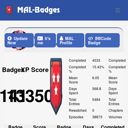
MAL-Badges
Open 
redincall
Update
It's
MAL
BBCode
Now
me
Profile
Badge
Last Update: One Month ago
Completed
4533
Completed
Completed
15.43%
Completed
Badges
XP Score
%
%
Mean
6.05
Mean
Score
Score
141
133500
Days
568.8
Days
Spent
Spent
Total
5484
Total
Entries
Entries
Rewatched
0
Chapters
Episodes
38873
Volumes
Badge
Score
Badge
Days
Completed