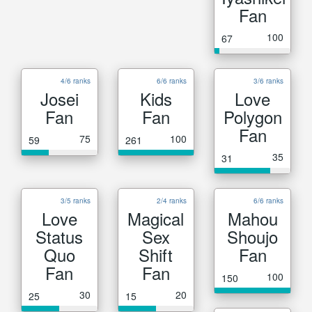
Fan
100
67
4/6 ranks
6/6 ranks
3/6 ranks
Josei
Kids
Love
Fan
Fan
Polygon
Fan
75
100
59
261
35
31
3/5 ranks
2/4 ranks
6/6 ranks
Love
Magical
Mahou
Status
Sex
Shoujo
Quo
Shift
Fan
Fan
Fan
100
150
30
20
25
15