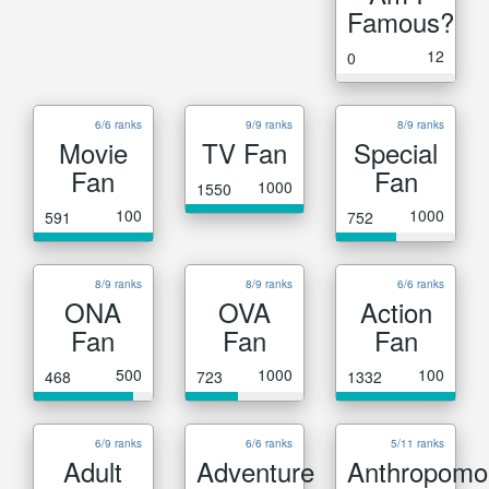
Famous?
12
0
6/6 ranks
9/9 ranks
8/9 ranks
Movie
TV Fan
Special
Fan
Fan
1000
1550
100
1000
591
752
8/9 ranks
8/9 ranks
6/6 ranks
ONA
OVA
Action
Fan
Fan
Fan
500
1000
100
468
723
1332
6/9 ranks
6/6 ranks
5/11 ranks
Adult
Adventure
Anthropomo