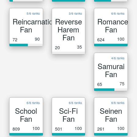
5/6 ranks
3/6 ranks
6/6 ranks
Reincarnation
Reverse
Romance
Fan
Harem
Fan
Fan
90
100
72
624
35
20
4/6 ranks
Samurai
Fan
75
65
6/6 ranks
6/6 ranks
6/6 ranks
School
Sci-Fi
Seinen
Fan
Fan
Fan
100
100
100
809
501
261