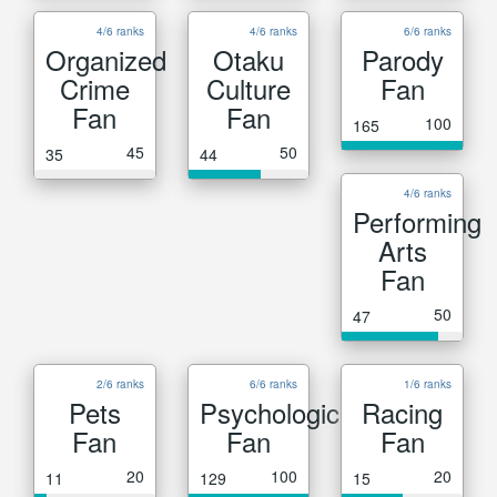
4/6 ranks
4/6 ranks
6/6 ranks
Organized
Otaku
Parody
Crime
Culture
Fan
Fan
Fan
100
165
45
50
35
44
4/6 ranks
Performing
Arts
Fan
50
47
2/6 ranks
6/6 ranks
1/6 ranks
Pets
Psychological
Racing
Fan
Fan
Fan
20
100
20
11
129
15