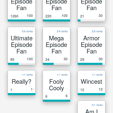
Episode
Episode
Episode
Fan
Fan
Fan
100
100
30
1260
220
21
5/6 ranks
2/6 ranks
2/6 ranks
Ultimate
Mega
Armor
Episode
Episode
Episode
Fan
Fan
Fan
100
30
30
85
24
29
1/1 ranks
1/1 ranks
1/1 ranks
Really?
Fooly
Wincest
Cooly
1
12
1
12
6
6
0/1 ranks
Am I