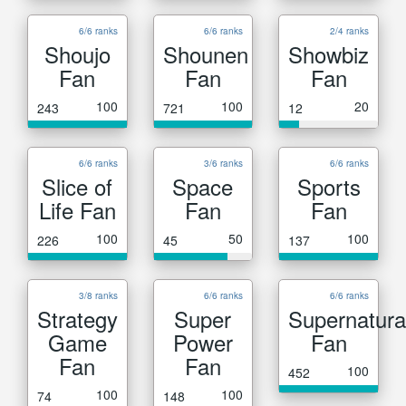
6/6 ranks
6/6 ranks
2/4 ranks
Shoujo
Shounen
Showbiz
Fan
Fan
Fan
100
100
20
243
721
12
6/6 ranks
3/6 ranks
6/6 ranks
Slice of
Space
Sports
Life Fan
Fan
Fan
100
50
100
226
45
137
3/8 ranks
6/6 ranks
6/6 ranks
Strategy
Super
Supernatura
Game
Power
Fan
Fan
Fan
100
452
100
100
74
148