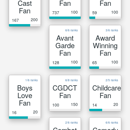
Cast
Fan
Fan
Fan
100
100
737
59
200
167
6/6 ranks
3/6 ranks
Avant
Award
Garde
Winning
Fan
Fan
100
100
128
65
1/6 ranks
6/8 ranks
2/5 ranks
Boys
CGDCT
Childcare
Love
Fan
Fan
Fan
150
20
100
14
20
16
2/6 ranks
6/6 ranks
Combat
Comedy