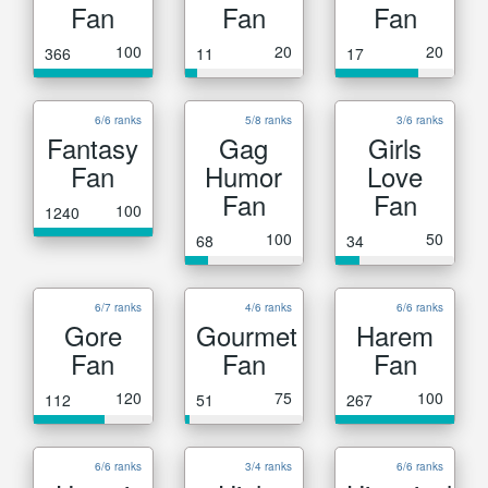
Fan
Fan
Fan
100
20
20
366
11
17
6/6 ranks
5/8 ranks
3/6 ranks
Fantasy
Gag
Girls
Fan
Humor
Love
Fan
Fan
100
1240
100
50
68
34
6/7 ranks
4/6 ranks
6/6 ranks
Gore
Gourmet
Harem
Fan
Fan
Fan
120
75
100
112
51
267
6/6 ranks
3/4 ranks
6/6 ranks