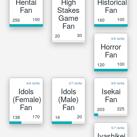
Hentai
High
Historical
Fan
Stakes
Fan
Game
100
100
256
160
Fan
30
20
6/6 ranks
Horror
Fan
100
120
6/8 ranks
2/7 ranks
8/9 ranks
Idols
Idols
Isekai
(Female)
(Male)
Fan
Fan
Fan
225
203
170
20
138
16
5/7 ranks
Iyashikei