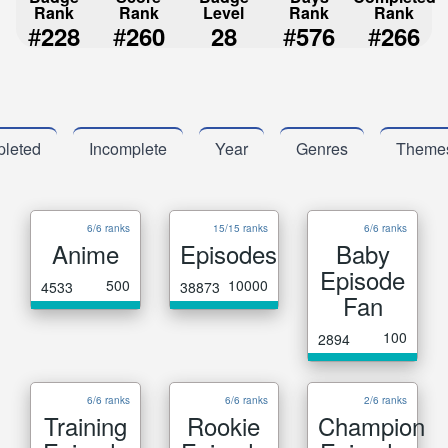
Rank
Rank
Level
Rank
Rank
#
#
#
#
228
260
28
576
266
leted
Incomplete
Year
Genres
Theme
6/6 ranks
15/15 ranks
6/6 ranks
Anime
Episodes
Baby
Episode
500
10000
4533
38873
Fan
100
2894
6/6 ranks
6/6 ranks
2/6 ranks
Training
Rookie
Champion