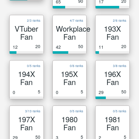
90
20
65
17
2/3 ranks
4/7 ranks
2/6 ranks
VTuber
Workplace
193X
Fan
Fan
Fan
20
50
20
12
42
11
0/5 ranks
0/6 ranks
3/8 ranks
194X
195X
196X
Fan
Fan
Fan
5
5
50
0
0
29
3/13 ranks
0/5 ranks
0/5 ranks
197X
1980
1981
Fan
Fan
Fan
50
5
5
29
3
2