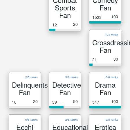
Sports
Fan
Fan
100
1523
20
12
3/4 ranks
Crossdressi
Fan
30
21
2/5 ranks
3/6 ranks
6/6 ranks
Delinquents
Detective
Drama
Fan
Fan
Fan
20
50
100
10
39
547
6/6 ranks
2/8 ranks
2/5 ranks
Ecchi
Educational
Erotica