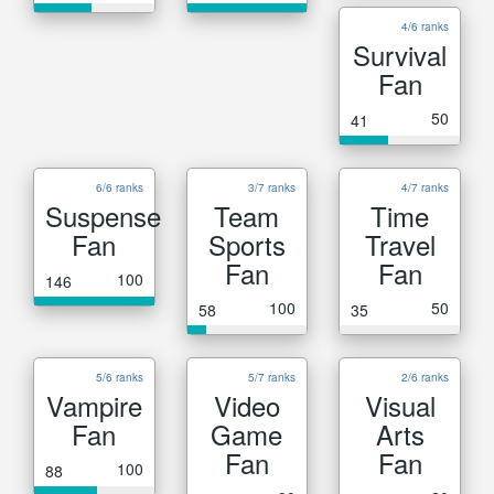
4/6 ranks
Survival
Fan
50
41
6/6 ranks
3/7 ranks
4/7 ranks
Suspense
Team
Time
Fan
Sports
Travel
Fan
Fan
100
146
100
50
58
35
5/6 ranks
5/7 ranks
2/6 ranks
Vampire
Video
Visual
Fan
Game
Arts
Fan
Fan
100
88