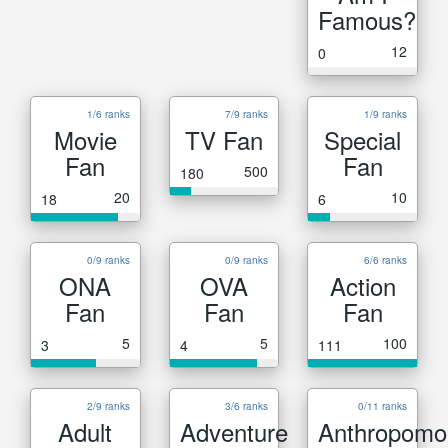
Famous?
12
0
1/6 ranks
7/9 ranks
1/9 ranks
Movie
TV Fan
Special
Fan
Fan
500
180
20
10
18
6
0/9 ranks
0/9 ranks
6/6 ranks
ONA
OVA
Action
Fan
Fan
Fan
5
5
100
3
4
111
2/9 ranks
3/6 ranks
0/11 ranks
Adult
Adventure
Anthropomo