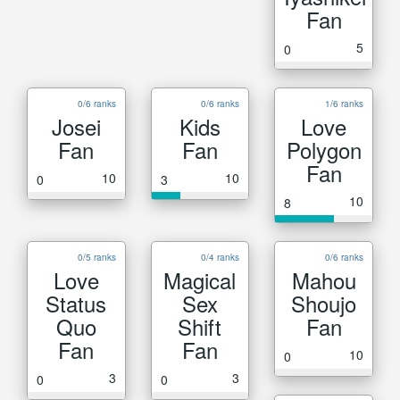
Fan
5
0
0/6 ranks
0/6 ranks
1/6 ranks
Josei
Kids
Love
Fan
Fan
Polygon
Fan
10
10
0
3
10
8
0/5 ranks
0/4 ranks
0/6 ranks
Love
Magical
Mahou
Status
Sex
Shoujo
Quo
Shift
Fan
Fan
Fan
10
0
3
3
0
0