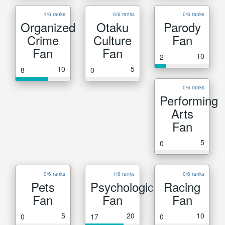
1/6 ranks
0/6 ranks
0/6 ranks
Organized
Otaku
Parody
Crime
Culture
Fan
Fan
Fan
10
2
10
5
8
0
0/6 ranks
Performing
Arts
Fan
5
0
0/6 ranks
1/6 ranks
0/6 ranks
Pets
Psychological
Racing
Fan
Fan
Fan
5
20
10
0
17
0