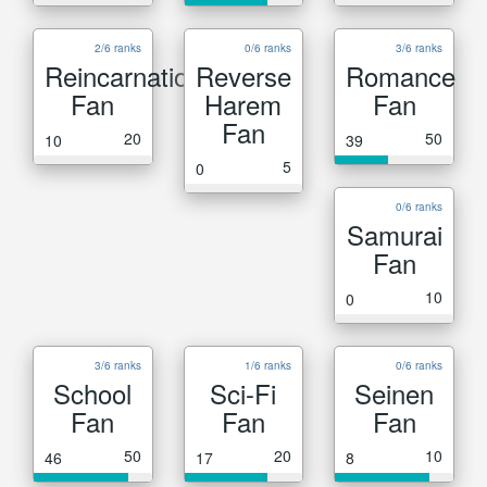
2/6 ranks
0/6 ranks
3/6 ranks
Reincarnation
Reverse
Romance
Fan
Harem
Fan
Fan
20
50
10
39
5
0
0/6 ranks
Samurai
Fan
10
0
3/6 ranks
1/6 ranks
0/6 ranks
School
Sci-Fi
Seinen
Fan
Fan
Fan
50
20
10
46
17
8