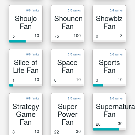
0/6 ranks
5/6 ranks
0/4 ranks
Shoujo
Shounen
Showbiz
Fan
Fan
Fan
10
100
3
5
75
0
0/6 ranks
0/6 ranks
0/6 ranks
Slice of
Space
Sports
Life Fan
Fan
Fan
10
10
10
1
0
3
0/8 ranks
2/6 ranks
2/6 ranks
Strategy
Super
Supernatura
Game
Power
Fan
Fan
Fan
30
28
10
30
3
22