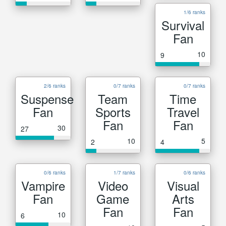
1/6 ranks
Survival
Fan
10
9
2/6 ranks
0/7 ranks
0/7 ranks
Suspense
Team
Time
Fan
Sports
Travel
Fan
Fan
30
27
10
5
2
4
0/6 ranks
1/7 ranks
0/6 ranks
Vampire
Video
Visual
Fan
Game
Arts
Fan
Fan
10
6