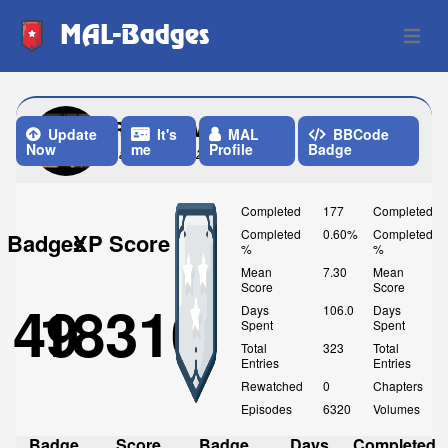
MAL-Badges
Open 
RaikiriUwU
Update
It's
MAL
BBCode
Now
me
Profile
Badge
Last Update: 2 Months ago
Completed
177
Completed
Completed
0.60%
Completed
Badges
XP Score
%
%
Mean
7.30
Mean
Score
Score
49
18310
Days
106.0
Days
Spent
Spent
Total
323
Total
Entries
Entries
Rewatched
0
Chapters
Episodes
6320
Volumes
Badge
Score
Badge
Days
Completed