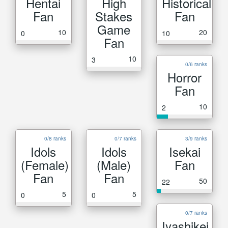
Hentai
High
Historical
Fan
Stakes
Fan
Game
10
20
0
10
Fan
10
3
0/6 ranks
Horror
Fan
10
2
0/8 ranks
0/7 ranks
3/9 ranks
Idols
Idols
Isekai
(Female)
(Male)
Fan
Fan
Fan
50
22
5
5
0
0
0/7 ranks
Iyashikei