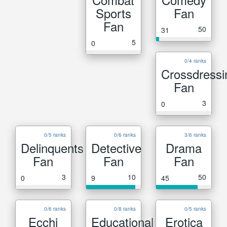
Sports
Fan
Fan
50
31
5
0
0/4 ranks
Crossdressi
Fan
3
0
0/5 ranks
0/6 ranks
3/6 ranks
Delinquents
Detective
Drama
Fan
Fan
Fan
3
10
50
0
9
45
0/6 ranks
0/8 ranks
0/5 ranks
Ecchi
Educational
Erotica