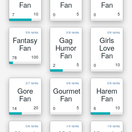
Fan
Fan
Fan
10
5
5
7
0
0
5/6 ranks
0/8 ranks
0/6 ranks
Fantasy
Gag
Girls
Fan
Humor
Love
Fan
Fan
100
78
5
10
2
0
2/7 ranks
0/6 ranks
0/6 ranks
Gore
Gourmet
Harem
Fan
Fan
Fan
20
5
10
14
0
6
0/6 ranks
1/4 ranks
1/6 ranks