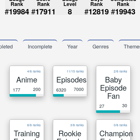
Rank
Rank
Level
Rank
Rank
#
#
#
#
19984
17911
8
12819
19943
leted
Incomplete
Year
Genres
Theme
4/6 ranks
11/15 ranks
2/6 ranks
Anime
Episodes
Baby
Episode
200
7000
177
6320
Fan
30
27
6/6 ranks
3/6 ranks
0/6 ranks
Training
Rookie
Champion