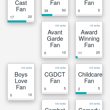
Cast
Fan
Fan
Fan
50
5
38
0
20
17
0/6 ranks
1/6 ranks
Avant
Award
Garde
Winning
Fan
Fan
10
25
0
11
0/6 ranks
0/8 ranks
0/5 ranks
Boys
CGDCT
Childcare
Love
Fan
Fan
Fan
5
5
0
2
10
0
0/6 ranks
3/6 ranks
Combat
Comedy