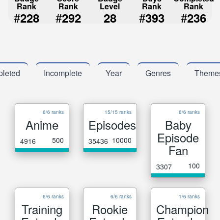
Rank
Rank
Level
Rank
Rank
#
#
#
#
228
292
28
393
236
leted
Incomplete
Year
Genres
Theme
6/6 ranks
15/15 ranks
6/6 ranks
Anime
Episodes
Baby
Episode
500
10000
4916
35436
Fan
100
3307
6/6 ranks
6/6 ranks
1/6 ranks
Training
Rookie
Champion