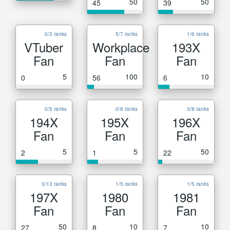
50
50
45
39
0/3 ranks
5/7 ranks
1/6 ranks
VTuber
Workplace
193X
Fan
Fan
Fan
5
100
10
0
56
6
0/5 ranks
0/6 ranks
3/8 ranks
194X
195X
196X
Fan
Fan
Fan
5
5
50
2
1
22
3/13 ranks
1/5 ranks
1/5 ranks
197X
1980
1981
Fan
Fan
Fan
50
10
10
27
8
7