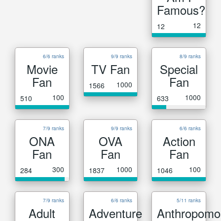
Famous?
12
12
6/6 ranks
9/9 ranks
8/9 ranks
Movie
TV Fan
Special
Fan
Fan
1000
1566
100
1000
510
633
7/9 ranks
9/9 ranks
6/6 ranks
ONA
OVA
Action
Fan
Fan
Fan
300
1000
100
284
1837
1046
7/9 ranks
6/6 ranks
5/11 ranks
Adult
Adventure
Anthropomo