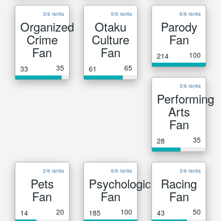
3/6 ranks
5/6 ranks
6/6 ranks
Organized
Otaku
Parody
Crime
Culture
Fan
Fan
Fan
100
214
35
65
33
61
3/6 ranks
Performing
Arts
Fan
35
28
2/6 ranks
6/6 ranks
3/6 ranks
Pets
Psychological
Racing
Fan
Fan
Fan
20
100
50
14
185
43