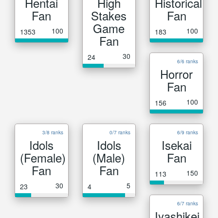
Hentai
High
Historical
Fan
Stakes
Fan
Game
100
100
1353
183
Fan
30
24
6/6 ranks
Horror
Fan
100
156
3/8 ranks
0/7 ranks
6/9 ranks
Idols
Idols
Isekai
(Female)
(Male)
Fan
Fan
Fan
150
113
30
5
23
4
6/7 ranks
Iyashikei