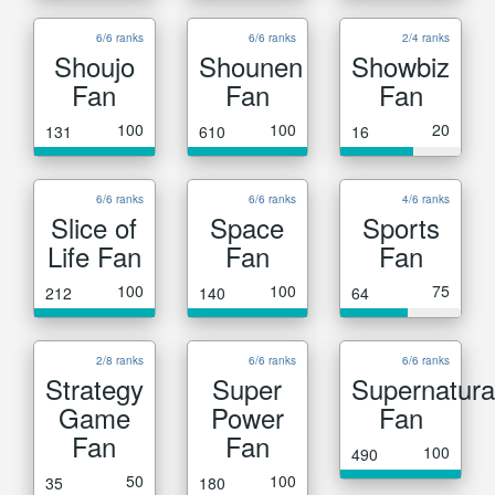
6/6 ranks
6/6 ranks
2/4 ranks
Shoujo
Shounen
Showbiz
Fan
Fan
Fan
100
100
20
131
610
16
6/6 ranks
6/6 ranks
4/6 ranks
Slice of
Space
Sports
Life Fan
Fan
Fan
100
100
75
212
140
64
2/8 ranks
6/6 ranks
6/6 ranks
Strategy
Super
Supernatura
Game
Power
Fan
Fan
Fan
100
490
50
100
35
180