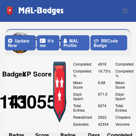
MAL-Badges
Open 
RafaelDeJongh
Update
It's
MAL
BBCode
Now
me
Profile
Badge
Last Update: One Week ago
Completed
4916
Completed
Completed
16.73%
Completed
Badges
XP Score
%
%
Mean
6.68
Mean
Score
Score
141
130550
Days
671.0
Days
Spent
Spent
Total
6274
Total
Entries
Entries
Rewatched
2922
Chapters
Episodes
42334
Volumes
Badge
Score
Badge
Days
Completed