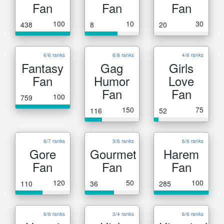
Fan
Fan
Fan
100
10
30
438
8
20
6/6 ranks
6/8 ranks
4/6 ranks
Fantasy
Gag
Girls
Fan
Humor
Love
Fan
Fan
100
759
150
75
116
52
6/7 ranks
3/6 ranks
6/6 ranks
Gore
Gourmet
Harem
Fan
Fan
Fan
120
50
100
110
36
285
6/6 ranks
3/4 ranks
6/6 ranks