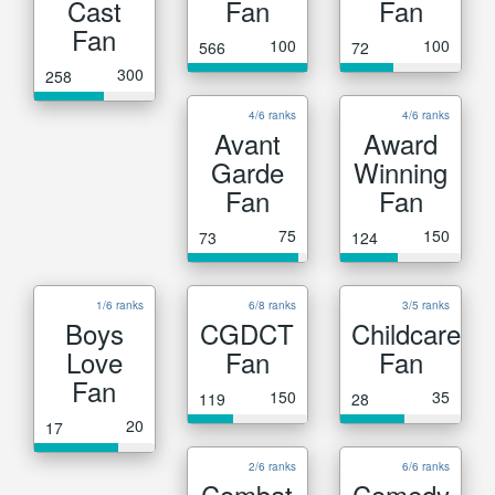
Cast
Fan
Fan
Fan
100
100
566
72
300
258
4/6 ranks
4/6 ranks
Avant
Award
Garde
Winning
Fan
Fan
75
150
73
124
1/6 ranks
6/8 ranks
3/5 ranks
Boys
CGDCT
Childcare
Love
Fan
Fan
Fan
150
35
119
28
20
17
2/6 ranks
6/6 ranks
Combat
Comedy