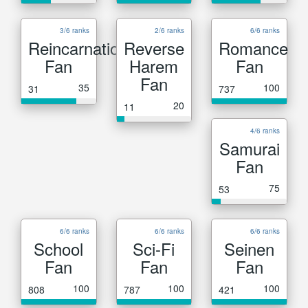
3/6 ranks
2/6 ranks
6/6 ranks
Reincarnation
Reverse
Romance
Fan
Harem
Fan
Fan
35
100
31
737
20
11
4/6 ranks
Samurai
Fan
75
53
6/6 ranks
6/6 ranks
6/6 ranks
School
Sci-Fi
Seinen
Fan
Fan
Fan
100
100
100
808
787
421