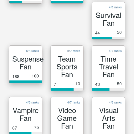
4/6 ranks
Survival
Fan
50
44
6/6 ranks
0/7 ranks
4/7 ranks
Suspense
Team
Time
Fan
Sports
Travel
Fan
Fan
100
188
10
50
7
43
4/6 ranks
4/7 ranks
4/6 ranks
Vampire
Video
Visual
Fan
Game
Arts
Fan
Fan
75
67