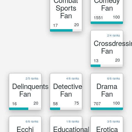
Sports
Fan
Fan
100
1551
20
17
2/4 ranks
Crossdressi
Fan
20
13
2/5 ranks
4/6 ranks
6/6 ranks
Delinquents
Detective
Drama
Fan
Fan
Fan
20
75
100
16
58
707
6/6 ranks
1/8 ranks
3/5 ranks
Ecchi
Educational
Erotica