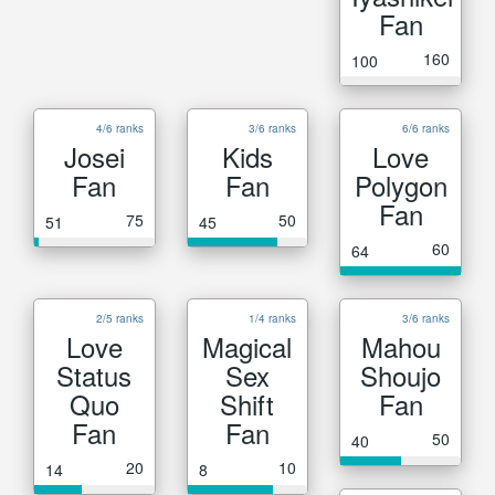
Fan
160
100
4/6 ranks
3/6 ranks
6/6 ranks
Josei
Kids
Love
Fan
Fan
Polygon
Fan
75
50
51
45
60
64
2/5 ranks
1/4 ranks
3/6 ranks
Love
Magical
Mahou
Status
Sex
Shoujo
Quo
Shift
Fan
Fan
Fan
50
40
20
10
14
8