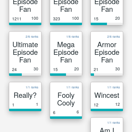
Episode
Episode
Episode
Fan
Fan
Fan
100
100
20
1211
323
15
2/6 ranks
1/6 ranks
2/6 ranks
Ultimate
Mega
Armor
Episode
Episode
Episode
Fan
Fan
Fan
30
20
30
24
15
21
1/1 ranks
1/1 ranks
1/1 ranks
Really?
Fooly
Wincest
Cooly
1
12
1
12
6
6
1/1 ranks
Am I