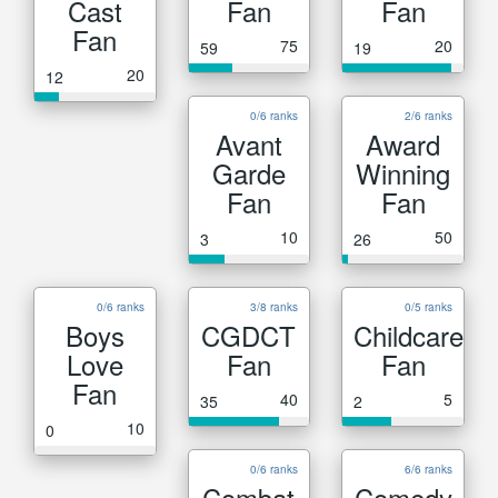
Cast
Fan
Fan
Fan
75
20
59
19
20
12
0/6 ranks
2/6 ranks
Avant
Award
Garde
Winning
Fan
Fan
10
50
3
26
0/6 ranks
3/8 ranks
0/5 ranks
Boys
CGDCT
Childcare
Love
Fan
Fan
Fan
40
5
35
2
10
0
0/6 ranks
6/6 ranks
Combat
Comedy