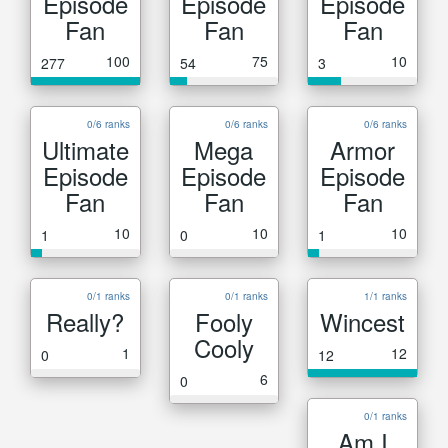
Episode
Episode
Episode
Fan
Fan
Fan
100
75
10
277
54
3
0/6 ranks
0/6 ranks
0/6 ranks
Ultimate
Mega
Armor
Episode
Episode
Episode
Fan
Fan
Fan
10
10
10
1
0
1
0/1 ranks
0/1 ranks
1/1 ranks
Really?
Fooly
Wincest
Cooly
1
12
0
12
6
0
0/1 ranks
Am I