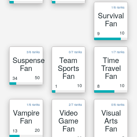
1/6 ranks
Survival
Fan
10
9
3/6 ranks
0/7 ranks
1/7 ranks
Suspense
Team
Time
Fan
Sports
Travel
Fan
Fan
50
34
10
10
1
8
1/6 ranks
2/7 ranks
0/6 ranks
Vampire
Video
Visual
Fan
Game
Arts
Fan
Fan
20
13