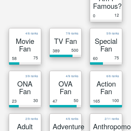
Famous?
12
0
4/6 ranks
7/9 ranks
5/9 ranks
Movie
TV Fan
Special
Fan
Fan
500
389
75
75
58
60
3/9 ranks
4/9 ranks
6/6 ranks
ONA
OVA
Action
Fan
Fan
Fan
30
50
100
23
47
165
2/9 ranks
4/6 ranks
2/11 ranks
Adult
Adventure
Anthropomo