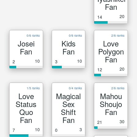
Fan
20
14
0/6 ranks
0/6 ranks
2/6 ranks
Josei
Kids
Love
Fan
Fan
Polygon
Fan
10
10
2
3
20
12
1/5 ranks
0/4 ranks
2/6 ranks
Love
Magical
Mahou
Status
Sex
Shoujo
Quo
Shift
Fan
Fan
Fan
30
21
10
3
7
0