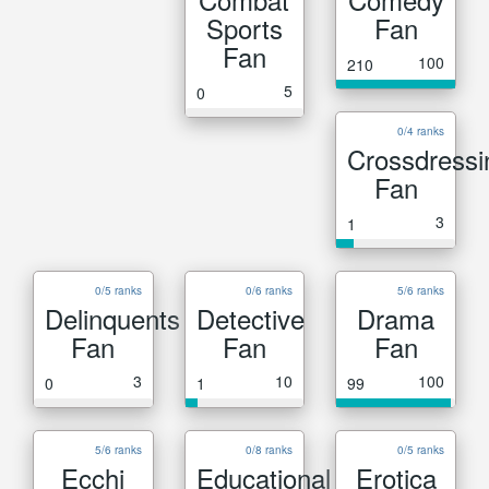
Sports
Fan
Fan
100
210
5
0
0/4 ranks
Crossdressi
Fan
3
1
0/5 ranks
0/6 ranks
5/6 ranks
Delinquents
Detective
Drama
Fan
Fan
Fan
3
10
100
0
1
99
5/6 ranks
0/8 ranks
0/5 ranks
Ecchi
Educational
Erotica