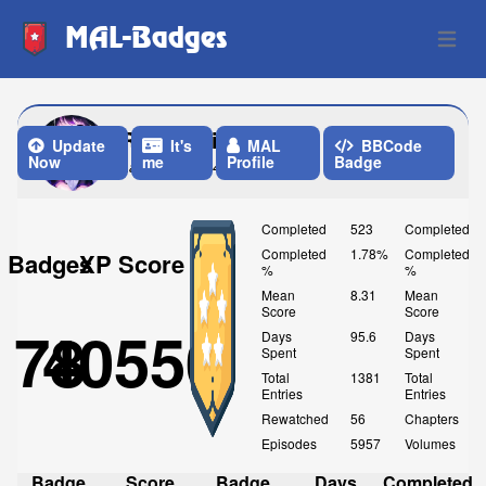
MAL-Badges
Open 
RadioactiveGhost
Update
It's
MAL
BBCode
Now
me
Profile
Badge
Last Update: 4 Weeks ago
Completed
523
Completed
Completed
1.78%
Completed
Badges
XP Score
%
%
Mean
8.31
Mean
Score
Score
78
40550
Days
95.6
Days
Spent
Spent
Total
1381
Total
Entries
Entries
Rewatched
56
Chapters
Episodes
5957
Volumes
Badge
Score
Badge
Days
Completed