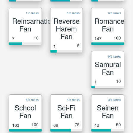
1/6 ranks
0/6 ranks
6/6 ranks
Reincarnation
Reverse
Romance
Fan
Harem
Fan
Fan
10
100
7
147
5
1
0/6 ranks
Samurai
Fan
10
1
6/6 ranks
4/6 ranks
3/6 ranks
School
Sci-Fi
Seinen
Fan
Fan
Fan
100
75
50
163
66
42