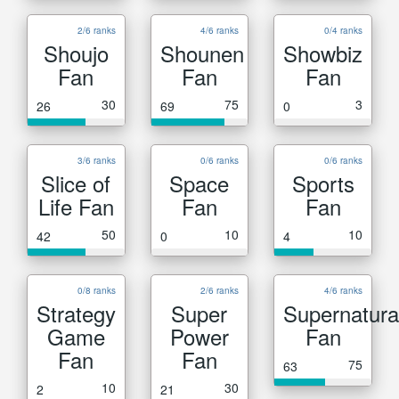
2/6 ranks
4/6 ranks
0/4 ranks
Shoujo
Shounen
Showbiz
Fan
Fan
Fan
30
75
3
26
69
0
3/6 ranks
0/6 ranks
0/6 ranks
Slice of
Space
Sports
Life Fan
Fan
Fan
50
10
10
42
0
4
0/8 ranks
2/6 ranks
4/6 ranks
Strategy
Super
Supernatura
Game
Power
Fan
Fan
Fan
75
63
10
30
2
21