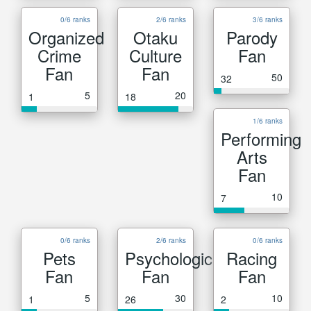
0/6 ranks
2/6 ranks
3/6 ranks
Organized
Otaku
Parody
Crime
Culture
Fan
Fan
Fan
50
32
5
20
1
18
1/6 ranks
Performing
Arts
Fan
10
7
0/6 ranks
2/6 ranks
0/6 ranks
Pets
Psychological
Racing
Fan
Fan
Fan
5
30
10
1
26
2