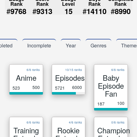
Rank
Rank
Level
Rank
Rank
#
#
#
#
9768
9313
15
14110
8990
leted
Incomplete
Year
Genres
Theme
6/6 ranks
10/15 ranks
6/6 ranks
Anime
Episodes
Baby
Episode
500
6000
523
5721
Fan
100
187
6/6 ranks
4/6 ranks
0/6 ranks
Training
Rookie
Champion