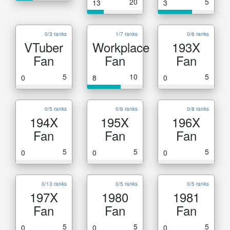
20
5
13
3
0/3 ranks
1/7 ranks
0/6 ranks
VTuber
Workplace
193X
Fan
Fan
Fan
5
10
5
0
8
0
0/5 ranks
0/6 ranks
0/8 ranks
194X
195X
196X
Fan
Fan
Fan
5
5
5
0
0
0
0/13 ranks
0/5 ranks
0/5 ranks
197X
1980
1981
Fan
Fan
Fan
5
5
5
0
0
0