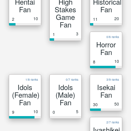
Hentai
High
Historical
Fan
Stakes
Fan
Game
10
20
2
11
Fan
3
1
0/6 ranks
Horror
Fan
10
8
1/8 ranks
0/7 ranks
3/9 ranks
Idols
Idols
Isekai
(Female)
(Male)
Fan
Fan
Fan
50
30
10
5
9
0
2/7 ranks
Iyashikei