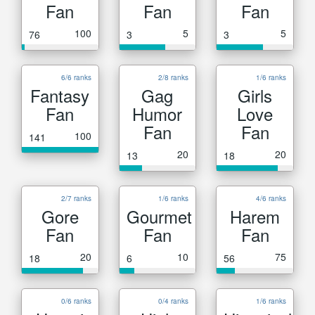
Fan
Fan
Fan
100
5
5
76
3
3
6/6 ranks
2/8 ranks
1/6 ranks
Fantasy
Gag
Girls
Fan
Humor
Love
Fan
Fan
100
141
20
20
13
18
2/7 ranks
1/6 ranks
4/6 ranks
Gore
Gourmet
Harem
Fan
Fan
Fan
20
10
75
18
6
56
0/6 ranks
0/4 ranks
1/6 ranks