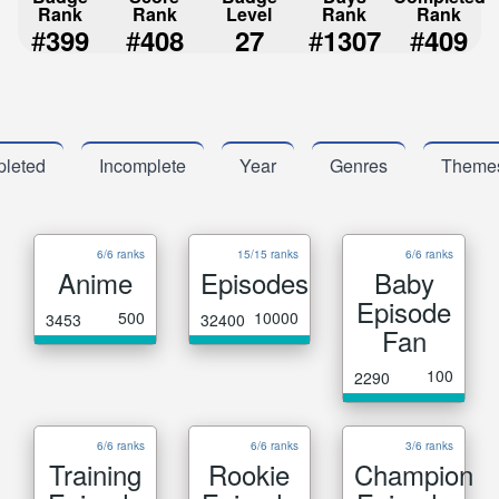
Rank
Rank
Level
Rank
Rank
#
#
#
#
399
408
27
1307
409
leted
Incomplete
Year
Genres
Theme
6/6 ranks
15/15 ranks
6/6 ranks
Anime
Episodes
Baby
Episode
500
10000
3453
32400
Fan
100
2290
6/6 ranks
6/6 ranks
3/6 ranks
Training
Rookie
Champion