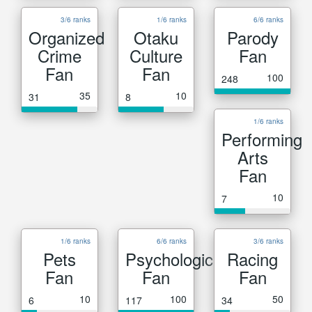
3/6 ranks
1/6 ranks
6/6 ranks
Organized
Otaku
Parody
Crime
Culture
Fan
Fan
Fan
100
248
35
10
31
8
1/6 ranks
Performing
Arts
Fan
10
7
1/6 ranks
6/6 ranks
3/6 ranks
Pets
Psychological
Racing
Fan
Fan
Fan
10
100
50
6
117
34