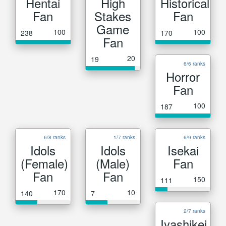
Hentai
High
Historical
Fan
Stakes
Fan
Game
100
100
238
170
Fan
20
19
6/6 ranks
Horror
Fan
100
187
6/8 ranks
1/7 ranks
6/9 ranks
Idols
Idols
Isekai
(Female)
(Male)
Fan
Fan
Fan
150
111
170
10
140
7
2/7 ranks
Iyashikei