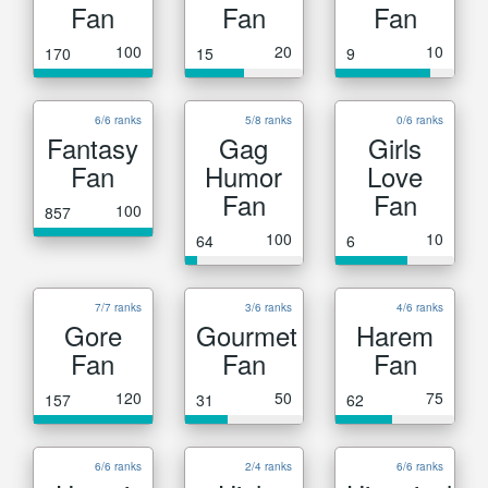
Fan
Fan
Fan
100
20
10
170
15
9
6/6 ranks
5/8 ranks
0/6 ranks
Fantasy
Gag
Girls
Fan
Humor
Love
Fan
Fan
100
857
100
10
64
6
7/7 ranks
3/6 ranks
4/6 ranks
Gore
Gourmet
Harem
Fan
Fan
Fan
120
50
75
157
31
62
6/6 ranks
2/4 ranks
6/6 ranks