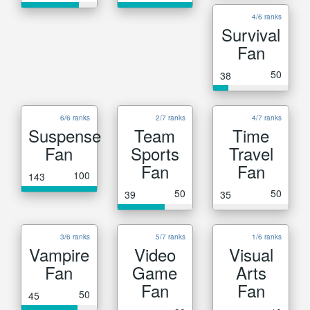
4/6 ranks
Survival
Fan
50
38
6/6 ranks
2/7 ranks
4/7 ranks
Suspense
Team
Time
Fan
Sports
Travel
Fan
Fan
100
143
50
50
39
35
3/6 ranks
5/7 ranks
1/6 ranks
Vampire
Video
Visual
Fan
Game
Arts
Fan
Fan
50
45