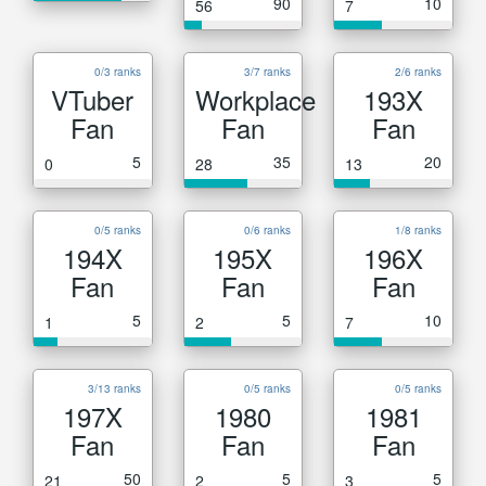
90
10
56
7
0/3 ranks
3/7 ranks
2/6 ranks
VTuber
Workplace
193X
Fan
Fan
Fan
5
35
20
0
28
13
0/5 ranks
0/6 ranks
1/8 ranks
194X
195X
196X
Fan
Fan
Fan
5
5
10
1
2
7
3/13 ranks
0/5 ranks
0/5 ranks
197X
1980
1981
Fan
Fan
Fan
50
5
5
21
2
3