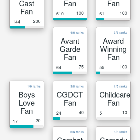
Cast
Fan
Fan
Fan
100
100
610
61
200
144
4/6 ranks
3/6 ranks
Avant
Award
Garde
Winning
Fan
Fan
75
100
64
55
1/6 ranks
3/8 ranks
1/5 ranks
Boys
CGDCT
Childcare
Love
Fan
Fan
Fan
40
10
24
5
20
17
3/6 ranks
6/6 ranks
Combat
Comedy