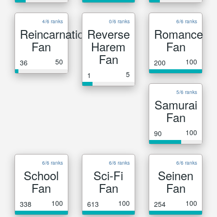
4/6 ranks
0/6 ranks
6/6 ranks
Reincarnation
Reverse
Romance
Fan
Harem
Fan
Fan
50
100
36
200
5
1
5/6 ranks
Samurai
Fan
100
90
6/6 ranks
6/6 ranks
6/6 ranks
School
Sci-Fi
Seinen
Fan
Fan
Fan
100
100
100
338
613
254