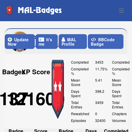
MAL-Badges
Open 
Porksbr
Update
It's
MAL
BBCode
Now
me
Profile
Badge
Last Update: 3 Weeks ago
Completed
3453
Completed
Completed
11.75%
Completed
Badges
XP Score
%
%
Mean
5.41
Mean
Score
Score
137
121600
Days
398.2
Days
Spent
Spent
Total
3459
Total
Entries
Entries
Rewatched
0
Chapters
Episodes
32400
Volumes
Badge
Score
Badge
Days
Completed