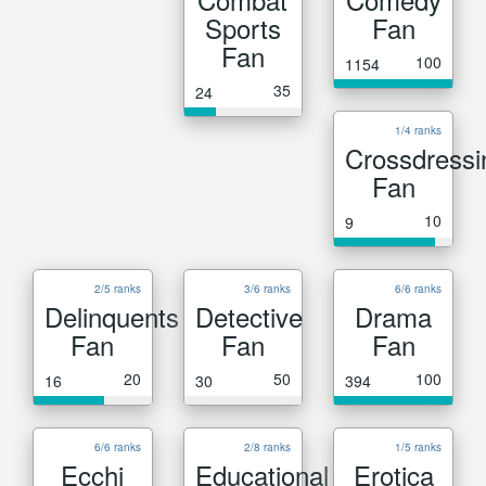
Sports
Fan
Fan
100
1154
35
24
1/4 ranks
Crossdressi
Fan
10
9
2/5 ranks
3/6 ranks
6/6 ranks
Delinquents
Detective
Drama
Fan
Fan
Fan
20
50
100
16
30
394
6/6 ranks
2/8 ranks
1/5 ranks
Ecchi
Educational
Erotica