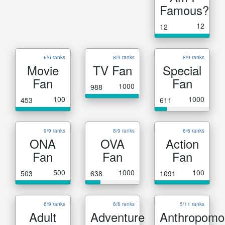
Famous?
12
12
6/6 ranks
8/9 ranks
8/9 ranks
Movie
TV Fan
Special
Fan
Fan
1000
988
100
1000
453
611
9/9 ranks
8/9 ranks
6/6 ranks
ONA
OVA
Action
Fan
Fan
Fan
500
1000
100
503
638
1091
6/9 ranks
6/6 ranks
5/11 ranks
Adult
Adventure
Anthropomo