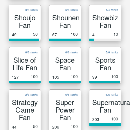
3/6 ranks
6/6 ranks
1/4 ranks
Shoujo
Shounen
Showbiz
Fan
Fan
Fan
50
100
10
49
671
4
6/6 ranks
6/6 ranks
5/6 ranks
Slice of
Space
Sports
Life Fan
Fan
Fan
100
100
100
127
105
99
2/8 ranks
6/6 ranks
6/6 ranks
Strategy
Super
Supernatura
Game
Power
Fan
Fan
Fan
100
303
50
100
44
206