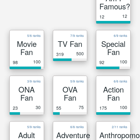
Famous?
12
12
5/6 ranks
7/9 ranks
6/9 ranks
Movie
TV Fan
Special
Fan
Fan
500
319
100
100
98
92
3/9 ranks
5/9 ranks
6/6 ranks
ONA
OVA
Action
Fan
Fan
Fan
30
75
100
23
55
175
5/9 ranks
6/6 ranks
2/11 ranks
Adult
Adventure
Anthropomo