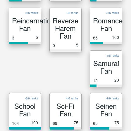
0/6 ranks
0/6 ranks
5/6 ranks
Reincarnation
Reverse
Romance
Fan
Harem
Fan
Fan
5
100
3
85
5
0
1/6 ranks
Samurai
Fan
20
12
6/6 ranks
4/6 ranks
4/6 ranks
School
Sci-Fi
Seinen
Fan
Fan
Fan
100
75
75
104
69
65