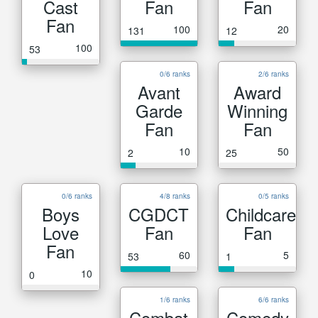
Cast
Fan
Fan
Fan
100
20
131
12
100
53
0/6 ranks
2/6 ranks
Avant
Award
Garde
Winning
Fan
Fan
10
50
2
25
0/6 ranks
4/8 ranks
0/5 ranks
Boys
CGDCT
Childcare
Love
Fan
Fan
Fan
60
5
53
1
10
0
1/6 ranks
6/6 ranks
Combat
Comedy