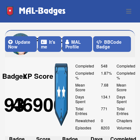
MAL-Badges
Open 
Panna2202
Update
It's
MAL
BBCode
Now
me
Profile
Badge
Last Update: One Week ago
Completed
548
Completed
Completed
1.87%
Completed
Badges
XP Score
%
%
Mean
7.68
Mean
Score
Score
93
46900
Days
134.1
Days
Spent
Spent
Total
771
Total
Entries
Entries
Rewatched
0
Chapters
Episodes
8203
Volumes
Badge
Score
Badge
Days
Completed