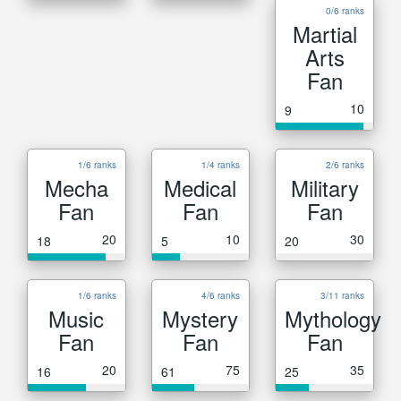
0/6 ranks
Martial
Arts
Fan
10
9
1/6 ranks
1/4 ranks
2/6 ranks
Mecha
Medical
Military
Fan
Fan
Fan
20
10
30
18
5
20
1/6 ranks
4/6 ranks
3/11 ranks
Music
Mystery
Mythology
Fan
Fan
Fan
20
75
35
16
61
25