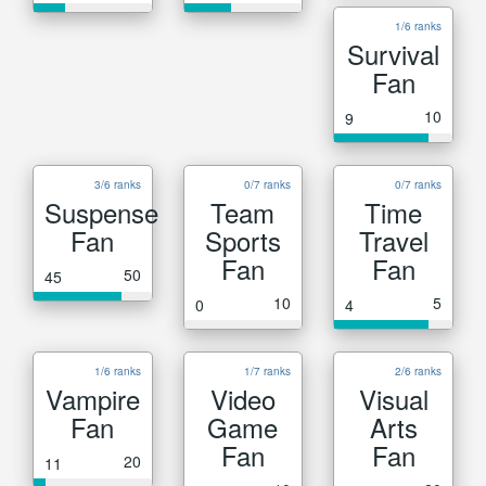
1/6 ranks
Survival
Fan
10
9
3/6 ranks
0/7 ranks
0/7 ranks
Suspense
Team
Time
Fan
Sports
Travel
Fan
Fan
50
45
10
5
0
4
1/6 ranks
1/7 ranks
2/6 ranks
Vampire
Video
Visual
Fan
Game
Arts
Fan
Fan
20
11