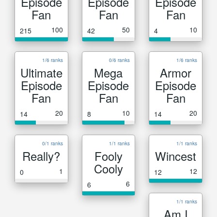
Episode
Episode
Episode
Fan
Fan
Fan
100
50
10
215
42
4
1/6 ranks
0/6 ranks
1/6 ranks
Ultimate
Mega
Armor
Episode
Episode
Episode
Fan
Fan
Fan
20
10
20
14
8
14
0/1 ranks
1/1 ranks
1/1 ranks
Really?
Fooly
Wincest
Cooly
1
12
0
12
6
6
1/1 ranks
Am I