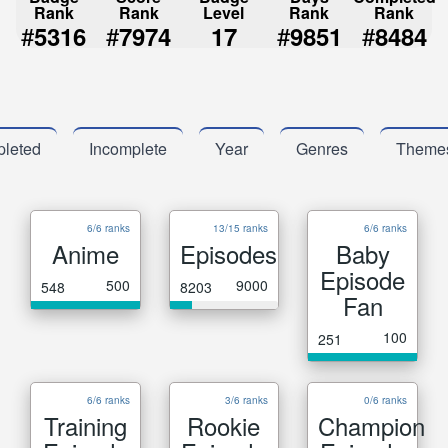
Rank
Rank
Level
Rank
Rank
#
#
#
#
5316
7974
17
9851
8484
leted
Incomplete
Year
Genres
Theme
6/6 ranks
13/15 ranks
6/6 ranks
Anime
Episodes
Baby
Episode
500
9000
548
8203
Fan
100
251
6/6 ranks
3/6 ranks
0/6 ranks
Training
Rookie
Champion