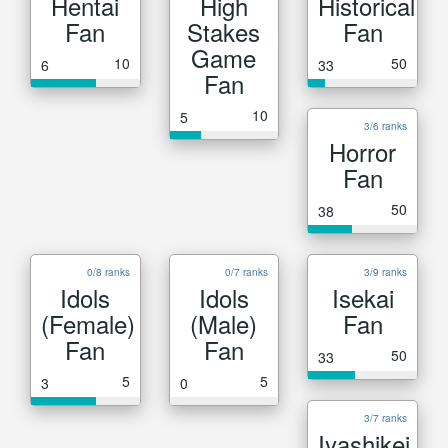
Hentai
High
Historical
Fan
Stakes
Fan
Game
10
50
6
33
Fan
10
5
3/6 ranks
Horror
Fan
50
38
0/8 ranks
0/7 ranks
3/9 ranks
Idols
Idols
Isekai
(Female)
(Male)
Fan
Fan
Fan
50
33
5
5
3
0
3/7 ranks
Iyashikei