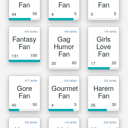
Fan
Fan
Fan
50
5
5
44
4
0
6/6 ranks
4/8 ranks
1/6 ranks
Fantasy
Gag
Girls
Fan
Humor
Love
Fan
Fan
100
131
60
20
30
17
4/7 ranks
0/6 ranks
2/6 ranks
Gore
Gourmet
Harem
Fan
Fan
Fan
50
5
30
40
4
26
0/6 ranks
1/4 ranks
3/6 ranks