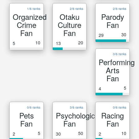
1/6 ranks
2/6 ranks
2/6 ranks
Organized
Otaku
Parody
Crime
Culture
Fan
Fan
Fan
30
29
10
20
5
13
0/6 ranks
Performing
Arts
Fan
5
4
0/6 ranks
3/6 ranks
0/6 ranks
Pets
Psychological
Racing
Fan
Fan
Fan
5
50
10
2
30
2