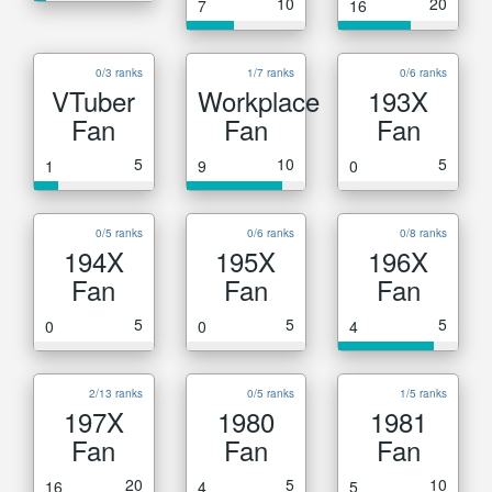
10
20
7
16
0/3 ranks
1/7 ranks
0/6 ranks
VTuber
Workplace
193X
Fan
Fan
Fan
5
10
5
1
9
0
0/5 ranks
0/6 ranks
0/8 ranks
194X
195X
196X
Fan
Fan
Fan
5
5
5
0
0
4
2/13 ranks
0/5 ranks
1/5 ranks
197X
1980
1981
Fan
Fan
Fan
20
5
10
16
4
5