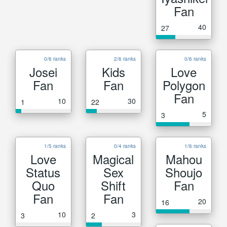
Fan
40
27
0/6 ranks
2/6 ranks
0/6 ranks
Josei
Kids
Love
Fan
Fan
Polygon
Fan
10
30
1
22
5
3
1/5 ranks
0/4 ranks
1/6 ranks
Love
Magical
Mahou
Status
Sex
Shoujo
Quo
Shift
Fan
Fan
Fan
20
16
10
3
3
2