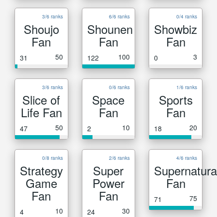
3/6 ranks
6/6 ranks
0/4 ranks
Shoujo
Shounen
Showbiz
Fan
Fan
Fan
50
100
3
31
122
0
3/6 ranks
0/6 ranks
1/6 ranks
Slice of
Space
Sports
Life Fan
Fan
Fan
50
10
20
47
2
18
0/8 ranks
2/6 ranks
4/6 ranks
Strategy
Super
Supernatura
Game
Power
Fan
Fan
Fan
75
71
10
30
4
24