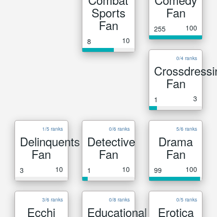
Sports
Fan
Fan
100
255
10
8
0/4 ranks
Crossdressi
Fan
3
1
1/5 ranks
0/6 ranks
5/6 ranks
Delinquents
Detective
Drama
Fan
Fan
Fan
10
10
100
3
1
99
3/6 ranks
0/8 ranks
0/5 ranks
Ecchi
Educational
Erotica