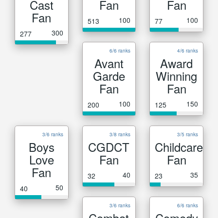
Cast
Fan
Fan
Fan
100
100
513
77
300
277
6/6 ranks
4/6 ranks
Avant
Award
Garde
Winning
Fan
Fan
100
150
200
125
3/6 ranks
3/8 ranks
3/5 ranks
Boys
CGDCT
Childcare
Love
Fan
Fan
Fan
40
35
32
23
50
40
3/6 ranks
6/6 ranks
Combat
Comedy