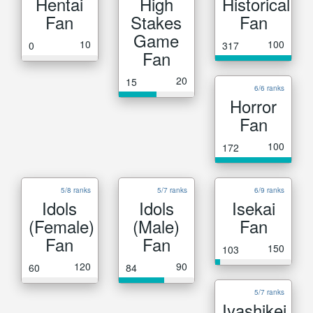
Hentai
High
Historical
Fan
Stakes
Fan
Game
10
100
0
317
Fan
20
15
6/6 ranks
Horror
Fan
100
172
5/8 ranks
5/7 ranks
6/9 ranks
Idols
Idols
Isekai
(Female)
(Male)
Fan
Fan
Fan
150
103
120
90
60
84
5/7 ranks
Iyashikei