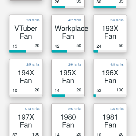
35
35
26
30
2/3 ranks
4/7 ranks
3/6 ranks
VTuber
Workplace
193X
Fan
Fan
Fan
20
50
50
15
42
24
2/5 ranks
2/6 ranks
4/8 ranks
194X
195X
196X
Fan
Fan
Fan
20
20
100
10
14
53
4/13 ranks
2/5 ranks
2/5 ranks
197X
1980
1981
Fan
Fan
Fan
100
20
20
57
14
10