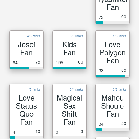
Fan
100
73
4/6 ranks
6/6 ranks
3/6 ranks
Josei
Kids
Love
Fan
Fan
Polygon
Fan
75
100
64
195
35
33
1/5 ranks
0/4 ranks
3/6 ranks
Love
Magical
Mahou
Status
Sex
Shoujo
Quo
Shift
Fan
Fan
Fan
50
34
10
3
4
0