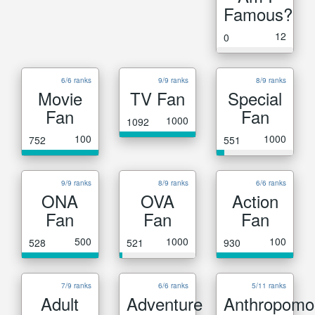
Famous?
12
0
6/6 ranks
9/9 ranks
8/9 ranks
Movie
TV Fan
Special
Fan
Fan
1000
1092
100
1000
752
551
9/9 ranks
8/9 ranks
6/6 ranks
ONA
OVA
Action
Fan
Fan
Fan
500
1000
100
528
521
930
7/9 ranks
6/6 ranks
5/11 ranks
Adult
Adventure
Anthropomo