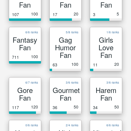
Fan
Fan
Fan
100
20
5
107
17
3
6/6 ranks
5/8 ranks
1/6 ranks
Fantasy
Gag
Girls
Fan
Humor
Love
Fan
Fan
100
711
100
20
63
11
6/7 ranks
3/6 ranks
3/6 ranks
Gore
Gourmet
Harem
Fan
Fan
Fan
120
50
50
117
36
34
0/6 ranks
2/4 ranks
6/6 ranks