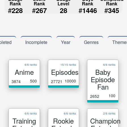
Rank
Rank
Level
Rank
Rank
#
#
#
#
228
267
28
1446
345
leted
Incomplete
Year
Genres
Theme
6/6 ranks
15/15 ranks
6/6 ranks
Anime
Episodes
Baby
Episode
500
10000
3874
27721
Fan
100
2652
6/6 ranks
6/6 ranks
2/6 ranks
Training
Rookie
Champion