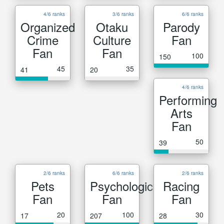
4/6 ranks
3/6 ranks
6/6 ranks
Organized
Otaku
Parody
Crime
Culture
Fan
Fan
Fan
100
150
45
35
41
20
4/6 ranks
Performing
Arts
Fan
50
39
2/6 ranks
6/6 ranks
2/6 ranks
Pets
Psychological
Racing
Fan
Fan
Fan
20
100
30
17
207
28