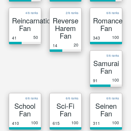
4/6 ranks
2/6 ranks
6/6 ranks
Reincarnation
Reverse
Romance
Fan
Harem
Fan
Fan
50
100
41
343
20
14
5/6 ranks
Samurai
Fan
100
91
6/6 ranks
6/6 ranks
6/6 ranks
School
Sci-Fi
Seinen
Fan
Fan
Fan
100
100
100
410
615
311