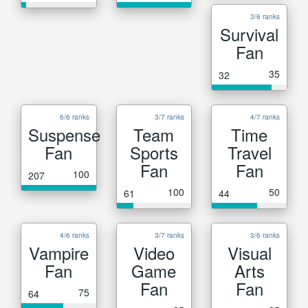
3/6 ranks
Survival
Fan
35
32
6/6 ranks
3/7 ranks
4/7 ranks
Suspense
Team
Time
Fan
Sports
Travel
Fan
Fan
100
207
100
50
61
44
4/6 ranks
3/7 ranks
3/6 ranks
Vampire
Video
Visual
Fan
Game
Arts
Fan
Fan
75
64