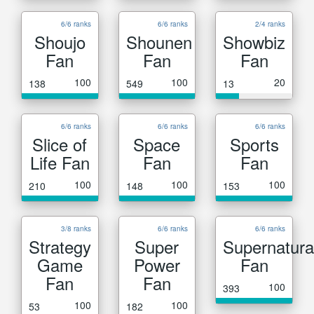
6/6 ranks
6/6 ranks
2/4 ranks
Shoujo
Shounen
Showbiz
Fan
Fan
Fan
100
100
20
138
549
13
6/6 ranks
6/6 ranks
6/6 ranks
Slice of
Space
Sports
Life Fan
Fan
Fan
100
100
100
210
148
153
3/8 ranks
6/6 ranks
6/6 ranks
Strategy
Super
Supernatura
Game
Power
Fan
Fan
Fan
100
393
100
100
53
182