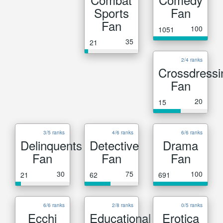
Sports
Fan
Fan
100
1051
35
21
2/4 ranks
Crossdressi
Fan
20
15
3/5 ranks
4/6 ranks
6/6 ranks
Delinquents
Detective
Drama
Fan
Fan
Fan
30
75
100
21
62
691
6/6 ranks
2/8 ranks
0/5 ranks
Ecchi
Educational
Erotica