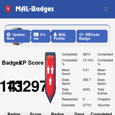
MAL-Badges
Open 
OweynLupton
Update
It's
MAL
BBCode
Now
me
Profile
Badge
Last Update: 4 Weeks ago
Completed
3874
Completed
Completed
13.19%
Completed
Badges
XP Score
%
%
Mean
5.31
Mean
Score
Score
141
132975
Days
382.7
Days
Spent
Spent
Total
4003
Total
Entries
Entries
Rewatched
0
Chapters
Episodes
27721
Volumes
Badge
Score
Badge
Days
Completed