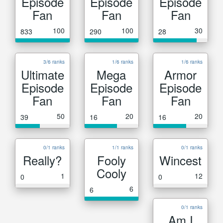
Episode
Episode
Episode
Fan
Fan
Fan
100
100
30
833
290
28
3/6 ranks
1/6 ranks
1/6 ranks
Ultimate
Mega
Armor
Episode
Episode
Episode
Fan
Fan
Fan
50
20
20
39
16
16
0/1 ranks
1/1 ranks
0/1 ranks
Really?
Fooly
Wincest
Cooly
1
12
0
0
6
6
0/1 ranks
Am I