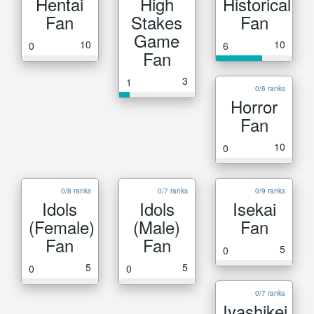
Hentai
High
Historical
Fan
Stakes
Fan
Game
10
10
0
6
Fan
3
1
0/6 ranks
Horror
Fan
10
0
0/8 ranks
0/7 ranks
0/9 ranks
Idols
Idols
Isekai
(Female)
(Male)
Fan
Fan
Fan
5
0
5
5
0
0
0/7 ranks
Iyashikei