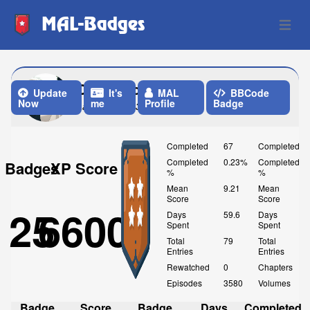
MAL-Badges
Open 
Otaku_no_Soko
Update
It's
MAL
BBCode
Now
me
Profile
Badge
Last Update: 3 Weeks ago
Completed
67
Completed
Completed
0.23%
Completed
Badges
XP Score
%
%
Mean
9.21
Mean
Score
Score
25
6600
Days
59.6
Days
Spent
Spent
Total
79
Total
Entries
Entries
Rewatched
0
Chapters
Episodes
3580
Volumes
Badge
Score
Badge
Days
Completed