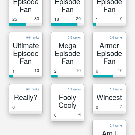
Episode
Episode
Episode
Fan
Fan
Fan
30
20
10
25
18
1
0/6 ranks
0/6 ranks
0/6 ranks
Ultimate
Mega
Armor
Episode
Episode
Episode
Fan
Fan
Fan
10
10
10
1
2
6
0/1 ranks
0/1 ranks
0/1 ranks
Really?
Fooly
Wincest
Cooly
1
12
0
0
6
0
0/1 ranks
Am I