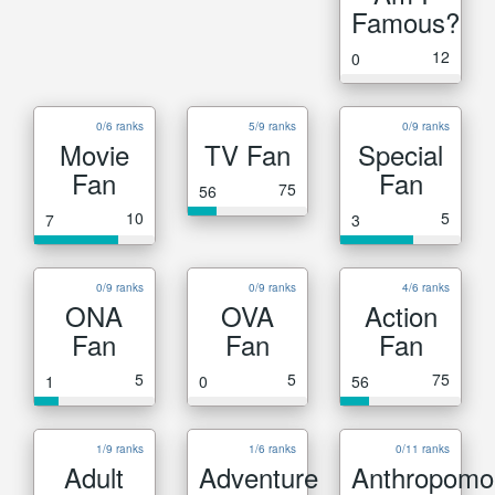
Famous?
12
0
0/6 ranks
5/9 ranks
0/9 ranks
Movie
TV Fan
Special
Fan
Fan
75
56
10
5
7
3
0/9 ranks
0/9 ranks
4/6 ranks
ONA
OVA
Action
Fan
Fan
Fan
5
5
75
1
0
56
1/9 ranks
1/6 ranks
0/11 ranks
Adult
Adventure
Anthropomo