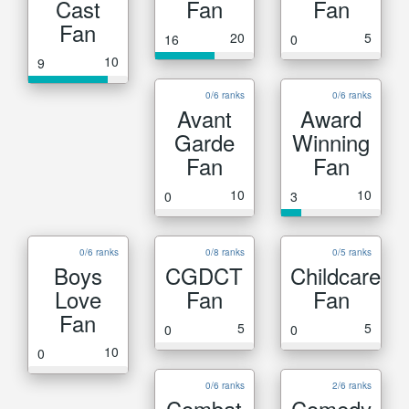
Cast
Fan
Fan
Fan
20
5
16
0
10
9
0/6 ranks
0/6 ranks
Avant
Award
Garde
Winning
Fan
Fan
10
10
0
3
0/6 ranks
0/8 ranks
0/5 ranks
Boys
CGDCT
Childcare
Love
Fan
Fan
Fan
5
5
0
0
10
0
0/6 ranks
2/6 ranks
Combat
Comedy