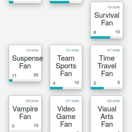
1/6 ranks
Survival
Fan
10
8
1/6 ranks
0/7 ranks
0/7 ranks
Suspense
Team
Time
Fan
Sports
Travel
Fan
Fan
20
11
10
5
4
2
0/6 ranks
0/7 ranks
0/6 ranks
Vampire
Video
Visual
Fan
Game
Arts
Fan
Fan
10
0