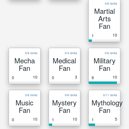
0/6 ranks
Martial
Arts
Fan
10
1
0/6 ranks
0/4 ranks
0/6 ranks
Mecha
Medical
Military
Fan
Fan
Fan
10
3
10
0
0
9
0/6 ranks
0/6 ranks
0/11 ranks
Music
Mystery
Mythology
Fan
Fan
Fan
10
10
5
0
1
1