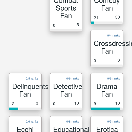
Sports
Fan
Fan
30
21
5
0
0/4 ranks
Crossdressi
Fan
3
0
0/5 ranks
0/6 ranks
0/6 ranks
Delinquents
Detective
Drama
Fan
Fan
Fan
3
10
10
2
0
9
0/6 ranks
0/8 ranks
0/5 ranks
Ecchi
Educational
Erotica