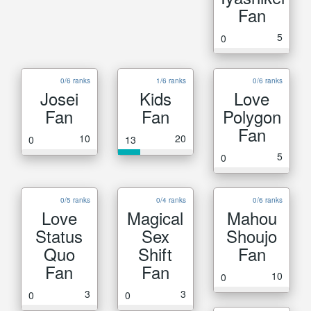
Fan
5
0
0/6 ranks
1/6 ranks
0/6 ranks
Josei
Kids
Love
Fan
Fan
Polygon
Fan
10
20
0
13
5
0
0/5 ranks
0/4 ranks
0/6 ranks
Love
Magical
Mahou
Status
Sex
Shoujo
Quo
Shift
Fan
Fan
Fan
10
0
3
3
0
0