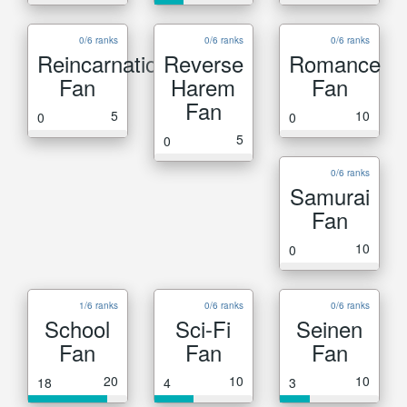
0/6 ranks
0/6 ranks
0/6 ranks
Reincarnation
Reverse
Romance
Fan
Harem
Fan
Fan
5
10
0
0
5
0
0/6 ranks
Samurai
Fan
10
0
1/6 ranks
0/6 ranks
0/6 ranks
School
Sci-Fi
Seinen
Fan
Fan
Fan
20
10
10
18
4
3