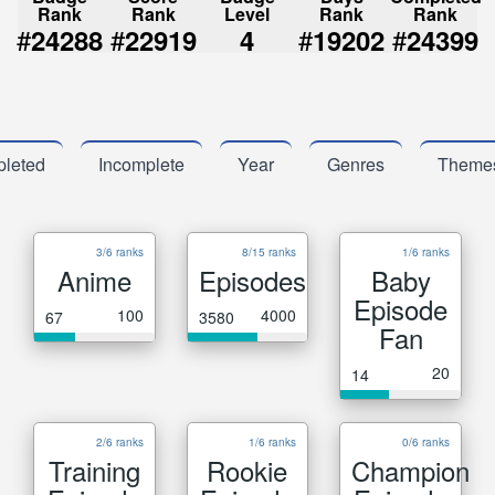
Rank
Rank
Level
Rank
Rank
#
#
#
#
24288
22919
4
19202
24399
leted
Incomplete
Year
Genres
Theme
3/6 ranks
8/15 ranks
1/6 ranks
Anime
Episodes
Baby
Episode
100
4000
67
3580
Fan
20
14
2/6 ranks
1/6 ranks
0/6 ranks
Training
Rookie
Champion