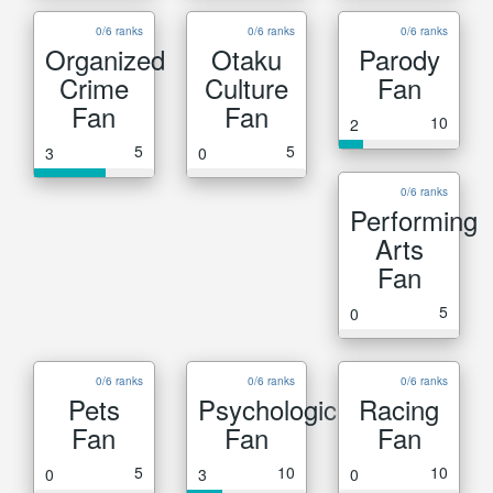
0/6 ranks
0/6 ranks
0/6 ranks
Organized
Otaku
Parody
Crime
Culture
Fan
Fan
Fan
10
2
5
5
3
0
0/6 ranks
Performing
Arts
Fan
5
0
0/6 ranks
0/6 ranks
0/6 ranks
Pets
Psychological
Racing
Fan
Fan
Fan
5
10
10
0
3
0