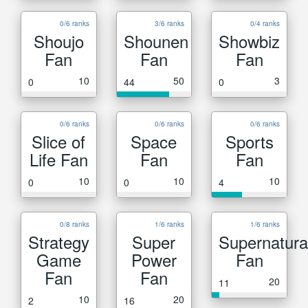
0/6 ranks
3/6 ranks
0/4 ranks
Shoujo
Shounen
Showbiz
Fan
Fan
Fan
10
50
3
0
44
0
0/6 ranks
0/6 ranks
0/6 ranks
Slice of
Space
Sports
Life Fan
Fan
Fan
10
10
10
0
0
4
0/8 ranks
1/6 ranks
1/6 ranks
Strategy
Super
Supernatura
Game
Power
Fan
Fan
Fan
20
11
10
20
2
16