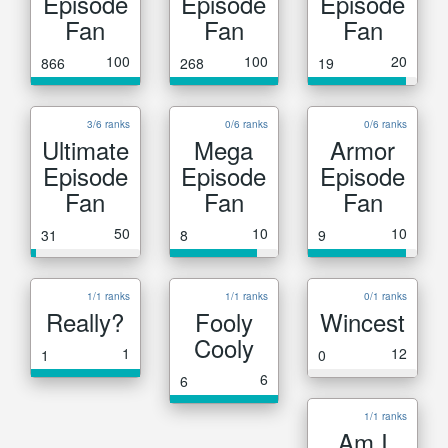
Episode
Episode
Episode
Fan
Fan
Fan
100
100
20
866
268
19
3/6 ranks
0/6 ranks
0/6 ranks
Ultimate
Mega
Armor
Episode
Episode
Episode
Fan
Fan
Fan
50
10
10
31
8
9
1/1 ranks
1/1 ranks
0/1 ranks
Really?
Fooly
Wincest
Cooly
1
12
1
0
6
6
1/1 ranks
Am I