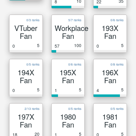
10
35
8
22
0/3 ranks
5/7 ranks
0/6 ranks
VTuber
Workplace
193X
Fan
Fan
Fan
5
100
5
0
57
0
0/5 ranks
0/6 ranks
0/8 ranks
194X
195X
196X
Fan
Fan
Fan
5
5
5
0
1
4
2/13 ranks
0/5 ranks
0/5 ranks
197X
1980
1981
Fan
Fan
Fan
20
5
5
18
1
0