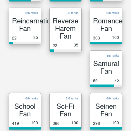
3/6 ranks
3/6 ranks
6/6 ranks
Reincarnation
Reverse
Romance
Fan
Harem
Fan
Fan
35
100
22
303
35
22
4/6 ranks
Samurai
Fan
75
69
6/6 ranks
6/6 ranks
6/6 ranks
School
Sci-Fi
Seinen
Fan
Fan
Fan
100
100
100
419
366
298