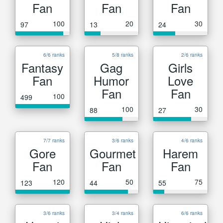
Fan
Fan
Fan
100
20
30
97
13
24
6/6 ranks
5/8 ranks
2/6 ranks
Fantasy
Gag
Girls
Fan
Humor
Love
Fan
Fan
100
499
100
30
88
27
7/7 ranks
3/6 ranks
4/6 ranks
Gore
Gourmet
Harem
Fan
Fan
Fan
120
50
75
123
44
55
3/6 ranks
3/4 ranks
6/6 ranks