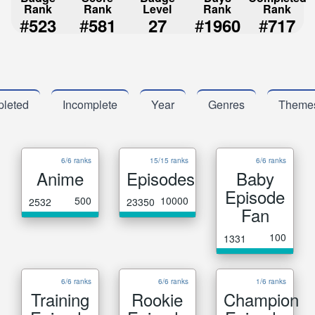
Rank
Rank
Level
Rank
Rank
#
#
#
#
523
581
27
1960
717
leted
Incomplete
Year
Genres
Theme
6/6 ranks
15/15 ranks
6/6 ranks
Anime
Episodes
Baby
Episode
500
10000
2532
23350
Fan
100
1331
6/6 ranks
6/6 ranks
1/6 ranks
Training
Rookie
Champion