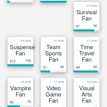
4/6 ranks
Survival
Fan
50
47
6/6 ranks
2/7 ranks
4/7 ranks
Suspense
Team
Time
Fan
Sports
Travel
Fan
Fan
100
212
50
50
31
49
4/6 ranks
1/7 ranks
3/6 ranks
Vampire
Video
Visual
Fan
Game
Arts
Fan
Fan
75
62