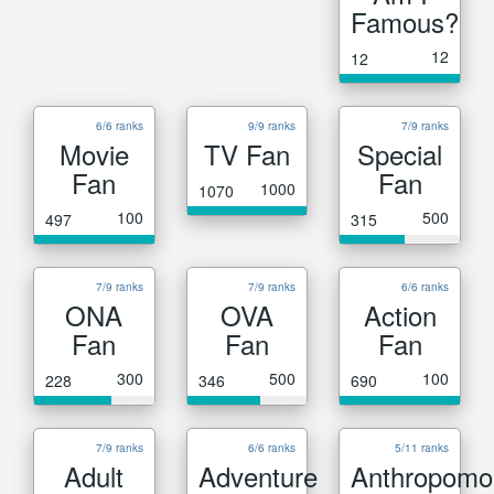
Famous?
12
12
6/6 ranks
9/9 ranks
7/9 ranks
Movie
TV Fan
Special
Fan
Fan
1000
1070
100
500
497
315
7/9 ranks
7/9 ranks
6/6 ranks
ONA
OVA
Action
Fan
Fan
Fan
300
500
100
228
346
690
7/9 ranks
6/6 ranks
5/11 ranks
Adult
Adventure
Anthropomo