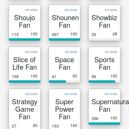
6/6 ranks
6/6 ranks
3/4 ranks
Shoujo
Shounen
Showbiz
Fan
Fan
Fan
100
100
28
115
497
20
6/6 ranks
3/6 ranks
5/6 ranks
Slice of
Space
Sports
Life Fan
Fan
Fan
100
50
100
158
41
96
2/8 ranks
6/6 ranks
6/6 ranks
Strategy
Super
Supernatura
Game
Power
Fan
Fan
Fan
100
396
50
100
27
153