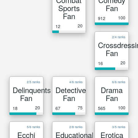
Sports
Fan
Fan
100
912
20
12
2/4 ranks
Crossdressi
Fan
20
16
2/5 ranks
4/6 ranks
6/6 ranks
Delinquents
Detective
Drama
Fan
Fan
Fan
20
75
100
18
67
565
5/6 ranks
2/8 ranks
3/5 ranks
Ecchi
Educational
Erotica