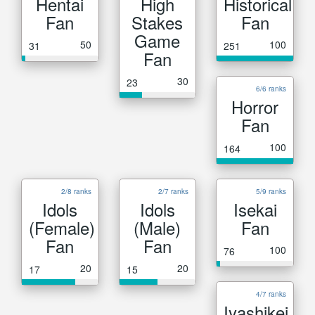
Hentai
High
Historical
Fan
Stakes
Fan
Game
50
100
31
251
Fan
30
23
6/6 ranks
Horror
Fan
100
164
2/8 ranks
2/7 ranks
5/9 ranks
Idols
Idols
Isekai
(Female)
(Male)
Fan
Fan
Fan
100
76
20
20
17
15
4/7 ranks
Iyashikei