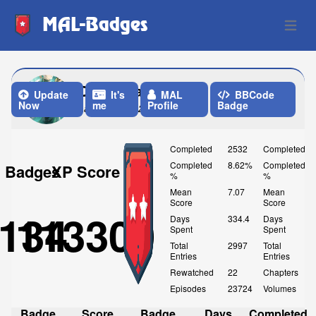
MAL-Badges
Open 
Otaku_baka_dsk
Update
It's
MAL
BBCode
Now
me
Profile
Badge
Last Update: 2 Weeks ago
Completed
2532
Completed
Completed
8.62%
Completed
Badges
XP Score
%
%
Mean
7.07
Mean
Score
Score
134
113300
Days
334.4
Days
Spent
Spent
Total
2997
Total
Entries
Entries
Rewatched
22
Chapters
Episodes
23724
Volumes
Badge
Score
Badge
Days
Completed