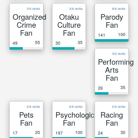
5/6 ranks
3/6 ranks
6/6 ranks
Organized
Otaku
Parody
Crime
Culture
Fan
Fan
Fan
100
141
55
35
49
30
3/6 ranks
Performing
Arts
Fan
35
26
2/6 ranks
6/6 ranks
2/6 ranks
Pets
Psychological
Racing
Fan
Fan
Fan
20
100
30
17
197
24