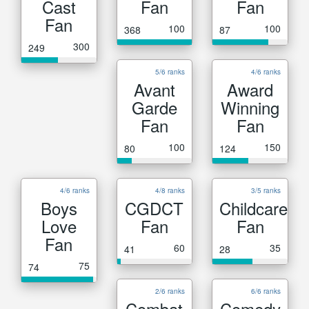
Cast
Fan
Fan
Fan
100
100
368
87
300
249
5/6 ranks
4/6 ranks
Avant
Award
Garde
Winning
Fan
Fan
100
150
80
124
4/6 ranks
4/8 ranks
3/5 ranks
Boys
CGDCT
Childcare
Love
Fan
Fan
Fan
60
35
41
28
75
74
2/6 ranks
6/6 ranks
Combat
Comedy