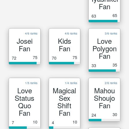
Fan
65
63
4/6 ranks
4/6 ranks
3/6 ranks
Josei
Kids
Love
Fan
Fan
Polygon
Fan
75
75
72
70
35
33
1/5 ranks
1/4 ranks
2/6 ranks
Love
Magical
Mahou
Status
Sex
Shoujo
Quo
Shift
Fan
Fan
Fan
30
24
10
10
7
4