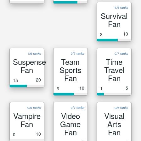
1/6 ranks
Survival
Fan
10
8
1/6 ranks
0/7 ranks
0/7 ranks
Suspense
Team
Time
Fan
Sports
Travel
Fan
Fan
20
15
10
5
6
1
0/6 ranks
0/7 ranks
0/6 ranks
Vampire
Video
Visual
Fan
Game
Arts
Fan
Fan
10
0