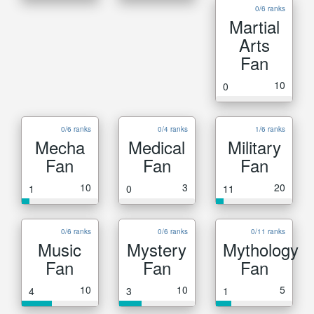
0/6 ranks
Martial
Arts
Fan
10
0
0/6 ranks
0/4 ranks
1/6 ranks
Mecha
Medical
Military
Fan
Fan
Fan
10
3
20
1
0
11
0/6 ranks
0/6 ranks
0/11 ranks
Music
Mystery
Mythology
Fan
Fan
Fan
10
10
5
4
3
1