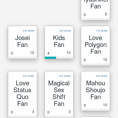
Fan
5
0
0/6 ranks
0/6 ranks
1/6 ranks
Josei
Kids
Love
Fan
Fan
Polygon
Fan
10
10
0
4
10
5
0/5 ranks
0/4 ranks
0/6 ranks
Love
Magical
Mahou
Status
Sex
Shoujo
Quo
Shift
Fan
Fan
Fan
10
0
3
3
0
0