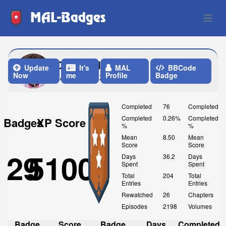
MAL-Badges
Open 
Orkestrel
Update
It's
MAL
BBCode
Now
me
Profile
Badge
Last Update: 7 Days ago
Completed
76
Completed
Completed
0.26%
Completed
Badges
XP Score
%
%
Mean
8.50
Mean
Score
Score
29
5100
Days
36.2
Days
Spent
Spent
Total
204
Total
Entries
Entries
Rewatched
26
Chapters
Episodes
2198
Volumes
Badge
Score
Badge
Days
Completed