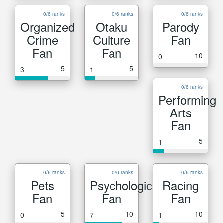
0/6 ranks
0/6 ranks
0/6 ranks
Organized
Otaku
Parody
Crime
Culture
Fan
Fan
Fan
10
0
5
5
3
1
0/6 ranks
Performing
Arts
Fan
5
1
0/6 ranks
0/6 ranks
0/6 ranks
Pets
Psychological
Racing
Fan
Fan
Fan
5
10
10
0
7
1