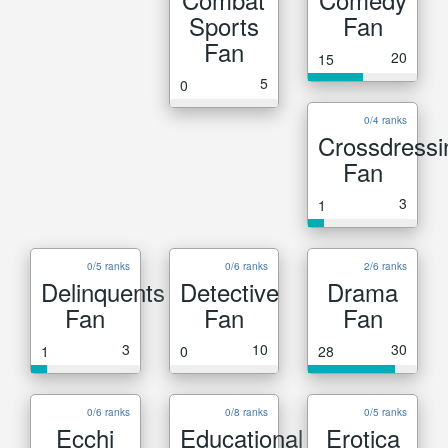
Sports
Fan
Fan
20
15
5
0
0/4 ranks
Crossdressi
Fan
3
1
0/5 ranks
0/6 ranks
2/6 ranks
Delinquents
Detective
Drama
Fan
Fan
Fan
3
10
30
1
0
28
0/6 ranks
0/8 ranks
0/5 ranks
Ecchi
Educational
Erotica