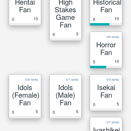
Hentai
High
Historical
Fan
Stakes
Fan
Game
10
10
0
6
Fan
3
0
0/6 ranks
Horror
Fan
10
5
0/8 ranks
0/7 ranks
0/9 ranks
Idols
Idols
Isekai
(Female)
(Male)
Fan
Fan
Fan
5
0
5
5
0
0
0/7 ranks
Iyashikei