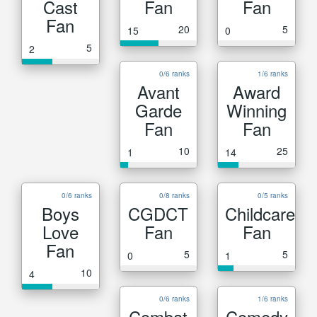
Cast
Fan
Fan
Fan
20
5
15
0
5
2
0/6 ranks
1/6 ranks
Avant
Award
Garde
Winning
Fan
Fan
10
25
1
14
0/6 ranks
0/8 ranks
0/5 ranks
Boys
CGDCT
Childcare
Love
Fan
Fan
Fan
5
5
0
1
10
4
0/6 ranks
1/6 ranks
Combat
Comedy