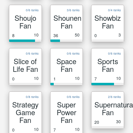
0/6 ranks
3/6 ranks
0/4 ranks
Shoujo
Shounen
Showbiz
Fan
Fan
Fan
10
50
3
8
36
0
0/6 ranks
0/6 ranks
0/6 ranks
Slice of
Space
Sports
Life Fan
Fan
Fan
10
10
10
0
1
7
0/8 ranks
0/6 ranks
2/6 ranks
Strategy
Super
Supernatura
Game
Power
Fan
Fan
Fan
30
20
10
10
0
7