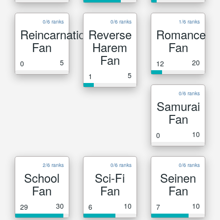
0/6 ranks
0/6 ranks
1/6 ranks
Reincarnation
Reverse
Romance
Fan
Harem
Fan
Fan
5
20
0
12
5
1
0/6 ranks
Samurai
Fan
10
0
2/6 ranks
0/6 ranks
0/6 ranks
School
Sci-Fi
Seinen
Fan
Fan
Fan
30
10
10
29
6
7