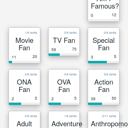
Famous?
12
0
1/6 ranks
5/9 ranks
0/9 ranks
Movie
TV Fan
Special
Fan
Fan
75
59
20
5
11
3
0/9 ranks
0/9 ranks
3/6 ranks
ONA
OVA
Action
Fan
Fan
Fan
5
5
50
2
2
39
0/9 ranks
1/6 ranks
0/11 ranks
Adult
Adventure
Anthropomo