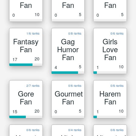
Fan
Fan
Fan
10
5
5
0
0
0
1/6 ranks
0/8 ranks
0/6 ranks
Fantasy
Gag
Girls
Fan
Humor
Love
Fan
Fan
20
17
5
10
4
1
2/7 ranks
0/6 ranks
0/6 ranks
Gore
Gourmet
Harem
Fan
Fan
Fan
20
5
10
15
0
1
0/6 ranks
0/4 ranks
0/6 ranks