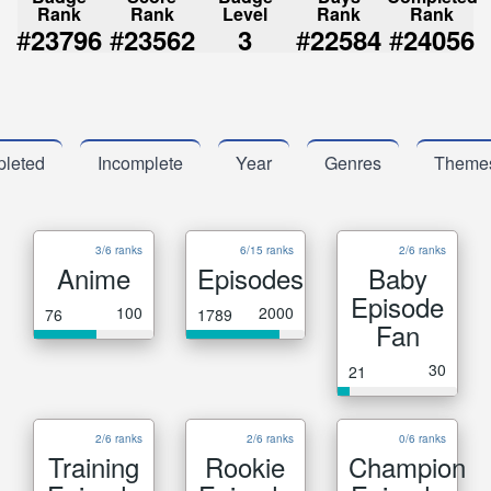
Rank
Rank
Level
Rank
Rank
#
#
#
#
23796
23562
3
22584
24056
leted
Incomplete
Year
Genres
Theme
3/6 ranks
6/15 ranks
2/6 ranks
Anime
Episodes
Baby
Episode
100
2000
76
1789
Fan
30
21
2/6 ranks
2/6 ranks
0/6 ranks
Training
Rookie
Champion