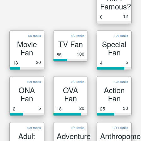
Famous?
12
0
1/6 ranks
6/9 ranks
0/9 ranks
Movie
TV Fan
Special
Fan
Fan
100
85
20
5
13
4
0/9 ranks
2/9 ranks
2/6 ranks
ONA
OVA
Action
Fan
Fan
Fan
5
20
30
2
18
25
0/9 ranks
0/6 ranks
0/11 ranks
Adult
Adventure
Anthropomo