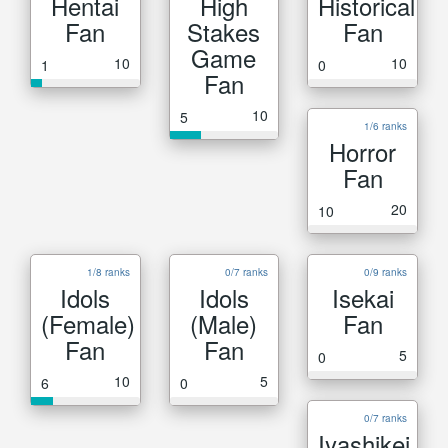
Hentai
High
Historical
Fan
Stakes
Fan
Game
10
10
1
0
Fan
10
5
1/6 ranks
Horror
Fan
20
10
1/8 ranks
0/7 ranks
0/9 ranks
Idols
Idols
Isekai
(Female)
(Male)
Fan
Fan
Fan
5
0
10
5
6
0
0/7 ranks
Iyashikei