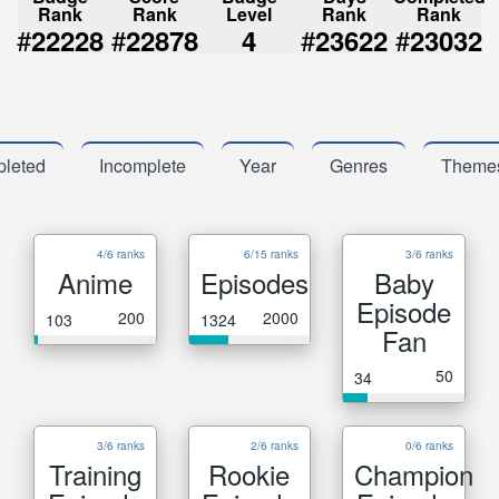
Rank
Rank
Level
Rank
Rank
#
#
#
#
22228
22878
4
23622
23032
leted
Incomplete
Year
Genres
Theme
4/6 ranks
6/15 ranks
3/6 ranks
Anime
Episodes
Baby
Episode
200
2000
103
1324
Fan
50
34
3/6 ranks
2/6 ranks
0/6 ranks
Training
Rookie
Champion