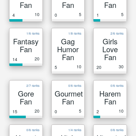
Fan
Fan
Fan
10
5
5
4
0
1
1/6 ranks
1/8 ranks
2/6 ranks
Fantasy
Gag
Girls
Fan
Humor
Love
Fan
Fan
20
14
10
30
5
20
2/7 ranks
0/6 ranks
0/6 ranks
Gore
Gourmet
Harem
Fan
Fan
Fan
20
5
10
15
0
2
0/6 ranks
1/4 ranks
0/6 ranks