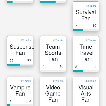
1/6 ranks
Survival
Fan
10
7
2/6 ranks
0/7 ranks
0/7 ranks
Suspense
Team
Time
Fan
Sports
Travel
Fan
Fan
30
25
10
5
0
2
0/6 ranks
0/7 ranks
0/6 ranks
Vampire
Video
Visual
Fan
Game
Arts
Fan
Fan
10
1