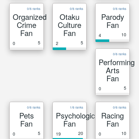
0/6 ranks
0/6 ranks
0/6 ranks
Organized
Otaku
Parody
Crime
Culture
Fan
Fan
Fan
10
4
5
5
0
2
0/6 ranks
Performing
Arts
Fan
5
0
0/6 ranks
1/6 ranks
0/6 ranks
Pets
Psychological
Racing
Fan
Fan
Fan
5
20
10
0
19
0