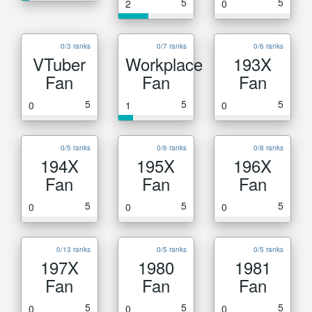
5
5
2
0
0/3 ranks
0/7 ranks
0/6 ranks
VTuber
Workplace
193X
Fan
Fan
Fan
5
5
5
0
1
0
0/5 ranks
0/6 ranks
0/8 ranks
194X
195X
196X
Fan
Fan
Fan
5
5
5
0
0
0
0/13 ranks
0/5 ranks
0/5 ranks
197X
1980
1981
Fan
Fan
Fan
5
5
5
0
0
0