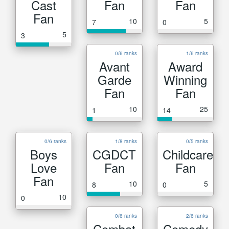
Cast
Fan
Fan
Fan
10
5
7
0
5
3
0/6 ranks
1/6 ranks
Avant
Award
Garde
Winning
Fan
Fan
10
25
1
14
0/6 ranks
1/8 ranks
0/5 ranks
Boys
CGDCT
Childcare
Love
Fan
Fan
Fan
10
5
8
0
10
0
0/6 ranks
2/6 ranks
Combat
Comedy