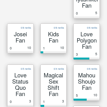
Fan
5
0
0/6 ranks
0/6 ranks
0/6 ranks
Josei
Kids
Love
Fan
Fan
Polygon
Fan
10
10
0
1
5
3
0/5 ranks
0/4 ranks
0/6 ranks
Love
Magical
Mahou
Status
Sex
Shoujo
Quo
Shift
Fan
Fan
Fan
10
5
3
3
0
1