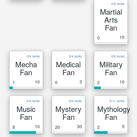
0/6 ranks
Martial
Arts
Fan
10
0
0/6 ranks
0/4 ranks
0/6 ranks
Mecha
Medical
Military
Fan
Fan
Fan
10
3
10
1
0
2
0/6 ranks
2/6 ranks
0/11 ranks
Music
Mystery
Mythology
Fan
Fan
Fan
10
30
5
8
20
2