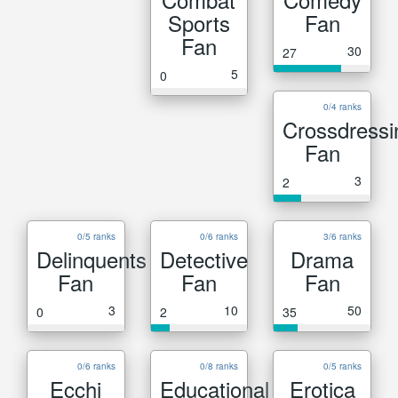
Sports
Fan
Fan
30
27
5
0
0/4 ranks
Crossdressi
Fan
3
2
0/5 ranks
0/6 ranks
3/6 ranks
Delinquents
Detective
Drama
Fan
Fan
Fan
3
10
50
0
2
35
0/6 ranks
0/8 ranks
0/5 ranks
Ecchi
Educational
Erotica