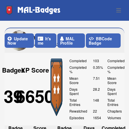
MAL-Badges
Open 
nya
Update
It's
MAL
BBCode
Now
me
Profile
Badge
Last Update: 3 Weeks ago
Completed
103
Completed
Completed
0.35%
Completed
Badges
XP Score
%
%
Mean
7.51
Mean
Score
Score
39
6650
Days
28.2
Days
Spent
Spent
Total
148
Total
Entries
Entries
Rewatched
22
Chapters
Episodes
1654
Volumes
Badge
Score
Badge
Days
Completed