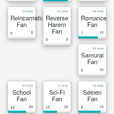
0/6 ranks
0/6 ranks
0/6 ranks
Reincarnation
Reverse
Romance
Fan
Harem
Fan
Fan
5
10
0
7
5
0
0/6 ranks
Samurai
Fan
10
0
3/6 ranks
1/6 ranks
0/6 ranks
School
Sci-Fi
Seinen
Fan
Fan
Fan
50
20
10
43
15
8