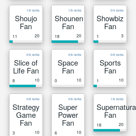
1/6 ranks
1/6 ranks
0/4 ranks
Shoujo
Shounen
Showbiz
Fan
Fan
Fan
20
20
3
11
18
1
0/6 ranks
0/6 ranks
0/6 ranks
Slice of
Space
Sports
Life Fan
Fan
Fan
10
10
10
8
0
1
0/8 ranks
0/6 ranks
1/6 ranks
Strategy
Super
Supernatura
Game
Power
Fan
Fan
Fan
20
18
10
10
3
6