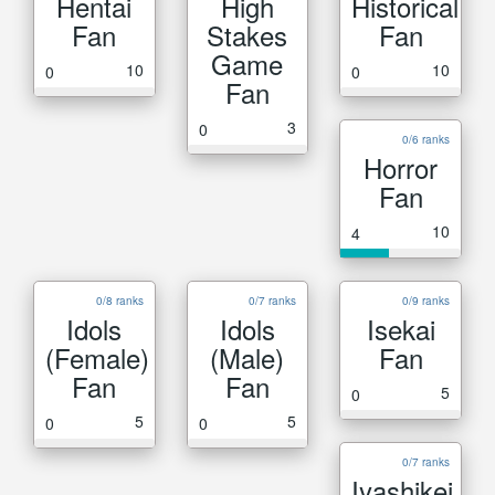
Hentai
High
Historical
Fan
Stakes
Fan
Game
10
10
0
0
Fan
3
0
0/6 ranks
Horror
Fan
10
4
0/8 ranks
0/7 ranks
0/9 ranks
Idols
Idols
Isekai
(Female)
(Male)
Fan
Fan
Fan
5
0
5
5
0
0
0/7 ranks
Iyashikei