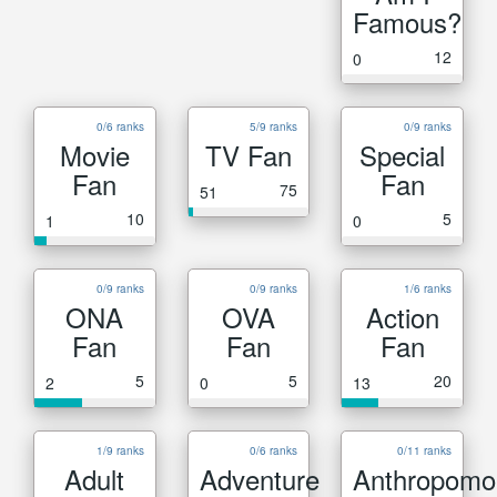
Famous?
12
0
0/6 ranks
5/9 ranks
0/9 ranks
Movie
TV Fan
Special
Fan
Fan
75
51
10
5
1
0
0/9 ranks
0/9 ranks
1/6 ranks
ONA
OVA
Action
Fan
Fan
Fan
5
5
20
2
0
13
1/9 ranks
0/6 ranks
0/11 ranks
Adult
Adventure
Anthropomo