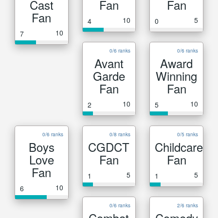
Cast
Fan
Fan
Fan
10
5
4
0
10
7
0/6 ranks
0/6 ranks
Avant
Award
Garde
Winning
Fan
Fan
10
10
2
5
0/6 ranks
0/8 ranks
0/5 ranks
Boys
CGDCT
Childcare
Love
Fan
Fan
Fan
5
5
1
1
10
6
0/6 ranks
2/6 ranks
Combat
Comedy