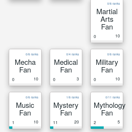
0/6 ranks
Martial
Arts
Fan
10
0
0/6 ranks
0/4 ranks
0/6 ranks
Mecha
Medical
Military
Fan
Fan
Fan
10
3
10
0
0
0
0/6 ranks
1/6 ranks
0/11 ranks
Music
Mystery
Mythology
Fan
Fan
Fan
10
20
5
1
11
2