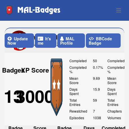
MAL-Badges
Open 
notactuallyreal
Update
It's
MAL
BBCode
Now
me
Profile
Badge
Last Update: 7 Days ago
Completed
50
Completed
Completed
0.17%
Completed
Badges
XP Score
%
%
Mean
9.69
Mean
Score
Score
13
3000
Days
15.9
Days
Spent
Spent
Total
59
Total
Entries
Entries
Rewatched
7
Chapters
Episodes
1038
Volumes
Badge
Score
Badge
Days
Completed