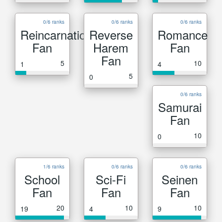
0/6 ranks
0/6 ranks
0/6 ranks
Reincarnation
Reverse
Romance
Fan
Harem
Fan
Fan
5
10
1
4
5
0
0/6 ranks
Samurai
Fan
10
0
1/6 ranks
0/6 ranks
0/6 ranks
School
Sci-Fi
Seinen
Fan
Fan
Fan
20
10
10
19
4
9