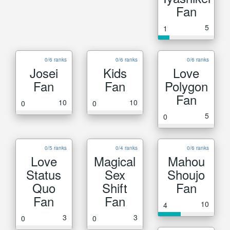
Fan
5
1
0/6 ranks
0/6 ranks
0/6 ranks
Josei
Kids
Love
Fan
Fan
Polygon
Fan
10
10
0
0
5
0
0/5 ranks
0/4 ranks
0/6 ranks
Love
Magical
Mahou
Status
Sex
Shoujo
Quo
Shift
Fan
Fan
Fan
10
4
3
3
0
0