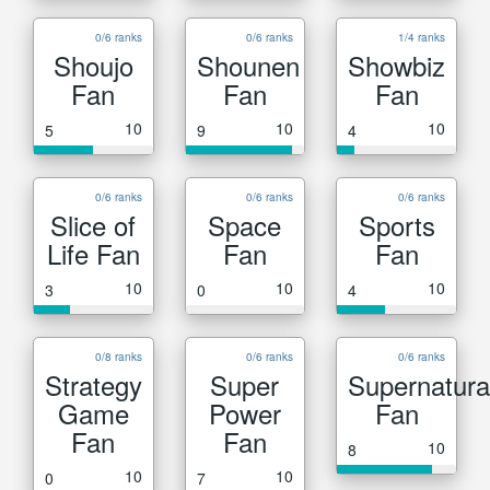
0/6 ranks
0/6 ranks
1/4 ranks
Shoujo
Shounen
Showbiz
Fan
Fan
Fan
10
10
10
5
9
4
0/6 ranks
0/6 ranks
0/6 ranks
Slice of
Space
Sports
Life Fan
Fan
Fan
10
10
10
3
0
4
0/8 ranks
0/6 ranks
0/6 ranks
Strategy
Super
Supernatura
Game
Power
Fan
Fan
Fan
10
8
10
10
0
7