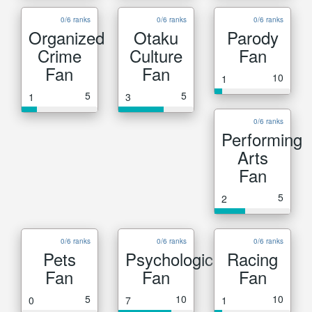
0/6 ranks
0/6 ranks
0/6 ranks
Organized
Otaku
Parody
Crime
Culture
Fan
Fan
Fan
10
1
5
5
1
3
0/6 ranks
Performing
Arts
Fan
5
2
0/6 ranks
0/6 ranks
0/6 ranks
Pets
Psychological
Racing
Fan
Fan
Fan
5
10
10
0
7
1