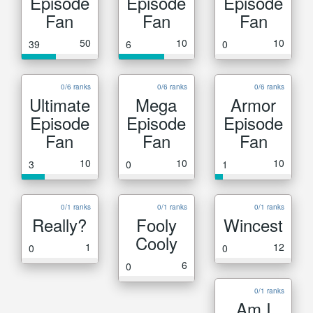
Episode
Episode
Episode
Fan
Fan
Fan
50
10
10
39
6
0
0/6 ranks
0/6 ranks
0/6 ranks
Ultimate
Mega
Armor
Episode
Episode
Episode
Fan
Fan
Fan
10
10
10
3
0
1
0/1 ranks
0/1 ranks
0/1 ranks
Really?
Fooly
Wincest
Cooly
1
12
0
0
6
0
0/1 ranks
Am I