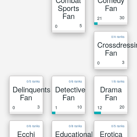
Sports
Fan
Fan
30
21
5
0
0/4 ranks
Crossdressi
Fan
3
0
0/5 ranks
0/6 ranks
1/6 ranks
Delinquents
Detective
Drama
Fan
Fan
Fan
3
10
20
0
1
12
0/6 ranks
0/8 ranks
0/5 ranks
Ecchi
Educational
Erotica