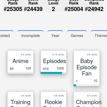
Rank
Rank
Level
Rank
Rank
#
#
#
#
25305
24439
2
25004
24942
leted
Incomplete
Year
Genres
Theme
3/6 ranks
5/15 ranks
0/6 ranks
Anime
Episodes
Baby
Episode
100
1000
50
916
Fan
10
1
3/6 ranks
0/6 ranks
0/6 ranks
Training
Rookie
Champion