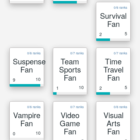
0/6 ranks
Survival
Fan
5
2
0/6 ranks
0/7 ranks
0/7 ranks
Suspense
Team
Time
Fan
Sports
Travel
Fan
Fan
10
9
10
5
1
2
0/6 ranks
0/7 ranks
0/6 ranks
Vampire
Video
Visual
Fan
Game
Arts
Fan
Fan
10
0