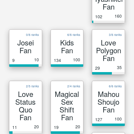
Fan
160
102
0/6 ranks
6/6 ranks
3/6 ranks
Josei
Kids
Love
Fan
Fan
Polygon
Fan
10
100
9
134
35
29
2/5 ranks
2/4 ranks
6/6 ranks
Love
Magical
Mahou
Status
Sex
Shoujo
Quo
Shift
Fan
Fan
Fan
100
127
20
20
11
19