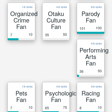
1/6 ranks
4/6 ranks
6/6 ranks
Organized
Otaku
Parody
Crime
Culture
Fan
Fan
Fan
100
101
10
50
7
35
4/6 ranks
Performing
Arts
Fan
50
36
1/6 ranks
4/6 ranks
0/6 ranks
Pets
Psychological
Racing
Fan
Fan
Fan
10
75
10
7
65
8