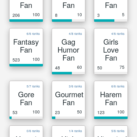
Fan
Fan
Fan
100
10
5
206
8
3
6/6 ranks
4/8 ranks
4/6 ranks
Fantasy
Gag
Girls
Fan
Humor
Love
Fan
Fan
100
523
60
75
48
50
5/7 ranks
3/6 ranks
6/6 ranks
Gore
Gourmet
Harem
Fan
Fan
Fan
100
50
100
53
23
123
0/6 ranks
1/4 ranks
5/6 ranks