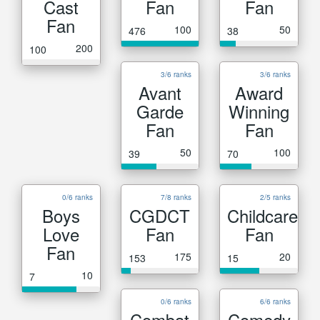
Cast
Fan
Fan
Fan
100
50
476
38
200
100
3/6 ranks
3/6 ranks
Avant
Award
Garde
Winning
Fan
Fan
50
100
39
70
0/6 ranks
7/8 ranks
2/5 ranks
Boys
CGDCT
Childcare
Love
Fan
Fan
Fan
175
20
153
15
10
7
0/6 ranks
6/6 ranks
Combat
Comedy