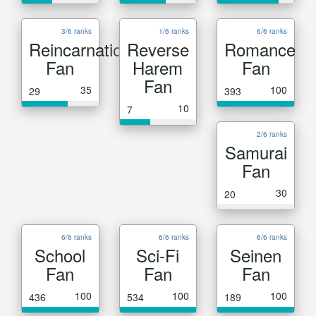
3/6 ranks
1/6 ranks
6/6 ranks
Reincarnation
Reverse
Romance
Fan
Harem
Fan
Fan
35
100
29
393
10
7
2/6 ranks
Samurai
Fan
30
20
6/6 ranks
6/6 ranks
6/6 ranks
School
Sci-Fi
Seinen
Fan
Fan
Fan
100
100
100
436
534
189