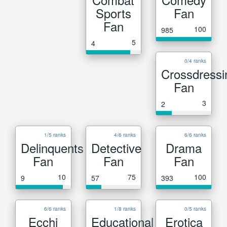
Sports
Fan
Fan
100
985
5
4
0/4 ranks
Crossdressi
Fan
3
2
1/5 ranks
4/6 ranks
6/6 ranks
Delinquents
Detective
Drama
Fan
Fan
Fan
10
75
100
9
57
393
6/6 ranks
1/8 ranks
0/5 ranks
Ecchi
Educational
Erotica