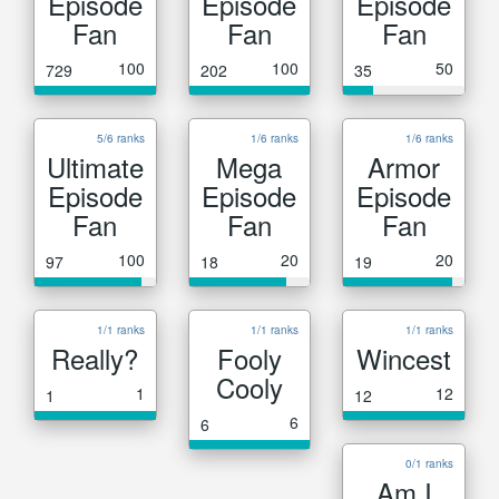
Episode
Episode
Episode
Fan
Fan
Fan
100
100
50
729
202
35
5/6 ranks
1/6 ranks
1/6 ranks
Ultimate
Mega
Armor
Episode
Episode
Episode
Fan
Fan
Fan
100
20
20
97
18
19
1/1 ranks
1/1 ranks
1/1 ranks
Really?
Fooly
Wincest
Cooly
1
12
1
12
6
6
0/1 ranks
Am I