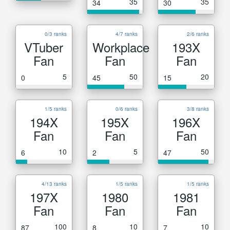
35
35
34
30
0/3 ranks
4/7 ranks
2/6 ranks
VTuber
Workplace
193X
Fan
Fan
Fan
5
50
20
0
45
15
1/5 ranks
0/6 ranks
3/8 ranks
194X
195X
196X
Fan
Fan
Fan
10
5
50
6
2
47
4/13 ranks
1/5 ranks
1/5 ranks
197X
1980
1981
Fan
Fan
Fan
100
10
10
87
8
7