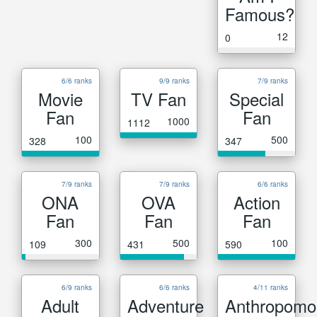
Famous?
12
0
6/6 ranks
9/9 ranks
7/9 ranks
Movie
TV Fan
Special
Fan
Fan
1000
1112
100
500
328
347
7/9 ranks
7/9 ranks
6/6 ranks
ONA
OVA
Action
Fan
Fan
Fan
300
500
100
109
431
590
6/9 ranks
6/6 ranks
4/11 ranks
Adult
Adventure
Anthropomo