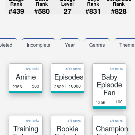
Rank
Rank
Level
Rank
Rank
#
#
#
#
439
580
27
831
828
leted
Incomplete
Year
Genres
Theme
6/6 ranks
15/15 ranks
6/6 ranks
Anime
Episodes
Baby
Episode
500
10000
2356
28221
Fan
100
1256
6/6 ranks
6/6 ranks
3/6 ranks
Training
Rookie
Champion