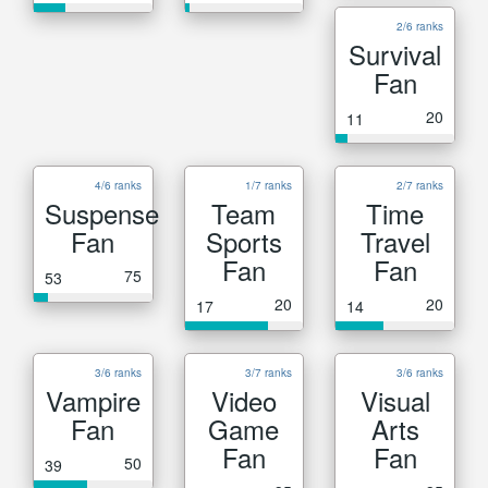
2/6 ranks
Survival
Fan
20
11
4/6 ranks
1/7 ranks
2/7 ranks
Suspense
Team
Time
Fan
Sports
Travel
Fan
Fan
75
53
20
20
17
14
3/6 ranks
3/7 ranks
3/6 ranks
Vampire
Video
Visual
Fan
Game
Arts
Fan
Fan
50
39