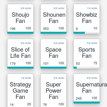
6/6 ranks
6/6 ranks
1/4 ranks
Shoujo
Shounen
Showbiz
Fan
Fan
Fan
100
100
10
196
353
6
6/6 ranks
6/6 ranks
4/6 ranks
Slice of
Space
Sports
Life Fan
Fan
Fan
100
100
75
179
101
53
1/8 ranks
5/6 ranks
6/6 ranks
Strategy
Super
Supernatura
Game
Power
Fan
Fan
Fan
100
245
25
100
14
76