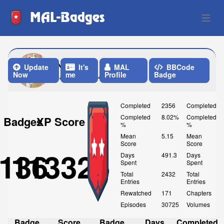
MAL-Badges
Open 
Nanaca
Update
It's
MAL
BBCode
Now
me
Profile
Badge
Last Update: 4 Days ago
Completed
2356
Completed
Completed
8.02%
Completed
Badges
XP Score
%
%
Mean
5.15
Mean
Score
Score
136
113325
Days
491.3
Days
Spent
Spent
Total
2432
Total
Entries
Entries
Rewatched
171
Chapters
Episodes
30725
Volumes
Badge
Score
Badge
Days
Completed