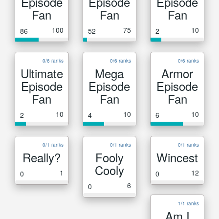
Episode
Episode
Episode
Fan
Fan
Fan
100
75
10
86
52
2
0/6 ranks
0/6 ranks
0/6 ranks
Ultimate
Mega
Armor
Episode
Episode
Episode
Fan
Fan
Fan
10
10
10
2
4
6
0/1 ranks
0/1 ranks
0/1 ranks
Really?
Fooly
Wincest
Cooly
1
12
0
0
6
0
1/1 ranks
Am I