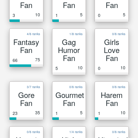
Fan
Fan
Fan
10
5
5
3
1
0
4/6 ranks
1/8 ranks
0/6 ranks
Fantasy
Gag
Girls
Fan
Humor
Love
Fan
Fan
75
66
10
10
5
0
3/7 ranks
0/6 ranks
0/6 ranks
Gore
Gourmet
Harem
Fan
Fan
Fan
35
5
10
23
1
1
0/6 ranks
1/4 ranks
0/6 ranks