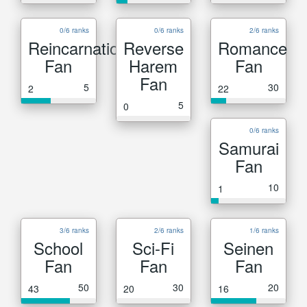
0/6 ranks
0/6 ranks
2/6 ranks
Reincarnation
Reverse
Romance
Fan
Harem
Fan
Fan
5
30
2
22
5
0
0/6 ranks
Samurai
Fan
10
1
3/6 ranks
2/6 ranks
1/6 ranks
School
Sci-Fi
Seinen
Fan
Fan
Fan
50
30
20
43
20
16