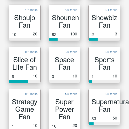
1/6 ranks
5/6 ranks
0/4 ranks
Shoujo
Shounen
Showbiz
Fan
Fan
Fan
20
100
3
10
82
2
0/6 ranks
0/6 ranks
0/6 ranks
Slice of
Space
Sports
Life Fan
Fan
Fan
10
10
10
6
0
1
0/8 ranks
1/6 ranks
3/6 ranks
Strategy
Super
Supernatura
Game
Power
Fan
Fan
Fan
50
33
10
20
1
16