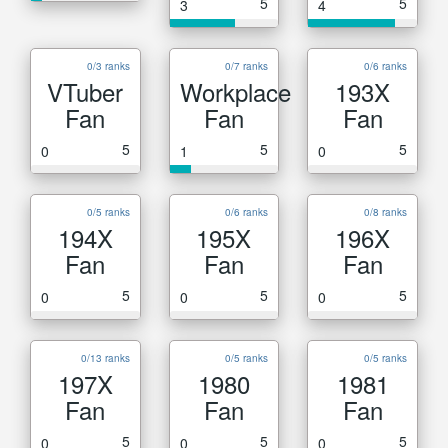
5
5
3
4
0/3 ranks
0/7 ranks
0/6 ranks
VTuber
Workplace
193X
Fan
Fan
Fan
5
5
5
0
1
0
0/5 ranks
0/6 ranks
0/8 ranks
194X
195X
196X
Fan
Fan
Fan
5
5
5
0
0
0
0/13 ranks
0/5 ranks
0/5 ranks
197X
1980
1981
Fan
Fan
Fan
5
5
5
0
0
0