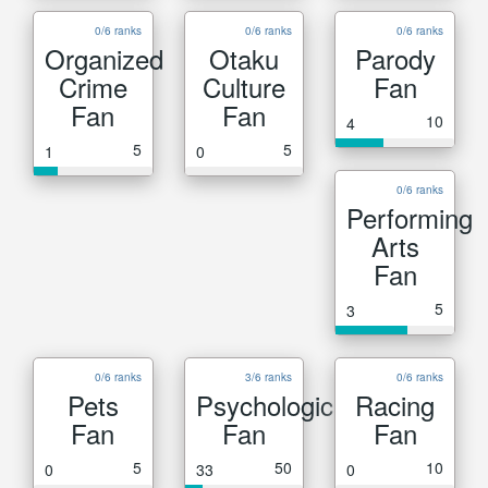
0/6 ranks
0/6 ranks
0/6 ranks
Organized
Otaku
Parody
Crime
Culture
Fan
Fan
Fan
10
4
5
5
1
0
0/6 ranks
Performing
Arts
Fan
5
3
0/6 ranks
3/6 ranks
0/6 ranks
Pets
Psychological
Racing
Fan
Fan
Fan
5
50
10
0
33
0