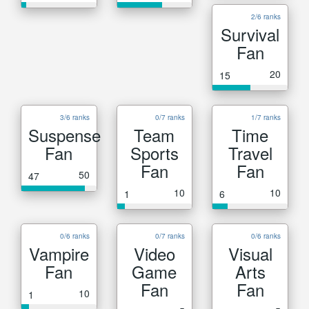
2/6 ranks
Survival
Fan
20
15
3/6 ranks
0/7 ranks
1/7 ranks
Suspense
Team
Time
Fan
Sports
Travel
Fan
Fan
50
47
10
10
1
6
0/6 ranks
0/7 ranks
0/6 ranks
Vampire
Video
Visual
Fan
Game
Arts
Fan
Fan
10
1