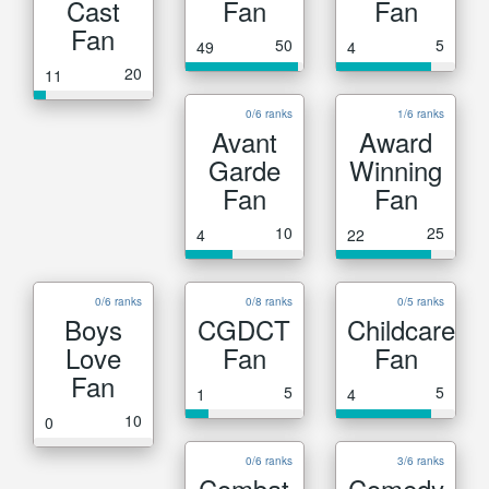
Cast
Fan
Fan
Fan
50
5
49
4
20
11
0/6 ranks
1/6 ranks
Avant
Award
Garde
Winning
Fan
Fan
10
25
4
22
0/6 ranks
0/8 ranks
0/5 ranks
Boys
CGDCT
Childcare
Love
Fan
Fan
Fan
5
5
1
4
10
0
0/6 ranks
3/6 ranks
Combat
Comedy