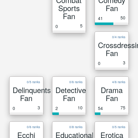
Sports
Fan
Fan
50
41
5
0
0/4 ranks
Crossdressi
Fan
3
0
0/5 ranks
0/6 ranks
4/6 ranks
Delinquents
Detective
Drama
Fan
Fan
Fan
3
10
75
0
2
54
0/6 ranks
0/8 ranks
0/5 ranks
Ecchi
Educational
Erotica