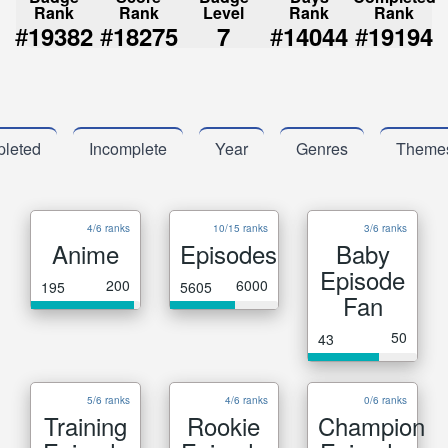
Rank
Rank
Level
Rank
Rank
#
#
#
#
19382
18275
7
14044
19194
leted
Incomplete
Year
Genres
Theme
4/6 ranks
10/15 ranks
3/6 ranks
Anime
Episodes
Baby
Episode
200
6000
195
5605
Fan
50
43
5/6 ranks
4/6 ranks
0/6 ranks
Training
Rookie
Champion