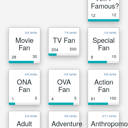
Famous?
12
12
2/6 ranks
7/9 ranks
1/9 ranks
Movie
TV Fan
Special
Fan
Fan
500
204
30
10
28
8
0/9 ranks
0/9 ranks
5/6 ranks
ONA
OVA
Action
Fan
Fan
Fan
5
5
100
1
4
91
2/9 ranks
3/6 ranks
0/11 ranks
Adult
Adventure
Anthropomo