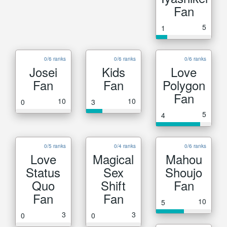
Fan
5
1
0/6 ranks
0/6 ranks
0/6 ranks
Josei
Kids
Love
Fan
Fan
Polygon
Fan
10
10
0
3
5
4
0/5 ranks
0/4 ranks
0/6 ranks
Love
Magical
Mahou
Status
Sex
Shoujo
Quo
Shift
Fan
Fan
Fan
10
5
3
3
0
0