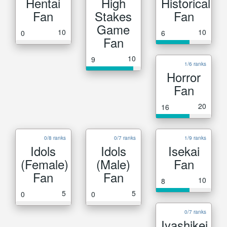
Hentai
High
Historical
Fan
Stakes
Fan
Game
10
10
0
6
Fan
10
9
1/6 ranks
Horror
Fan
20
16
0/8 ranks
0/7 ranks
1/9 ranks
Idols
Idols
Isekai
(Female)
(Male)
Fan
Fan
Fan
10
8
5
5
0
0
0/7 ranks
Iyashikei