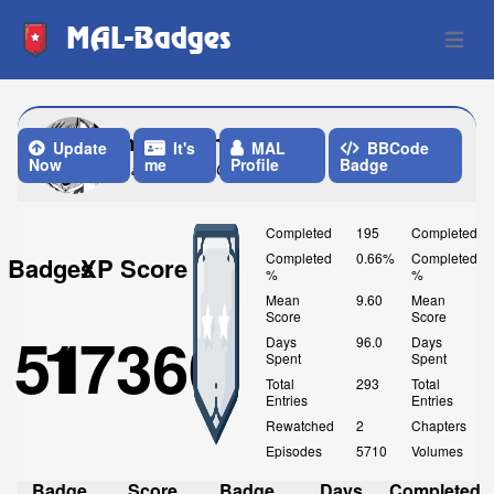
MAL-Badges
Open 
mye_chin
Update
It's
MAL
BBCode
Now
me
Profile
Badge
Last Update: One Week ago
Completed
195
Completed
Completed
0.66%
Completed
Badges
XP Score
%
%
Mean
9.60
Mean
Score
Score
51
17360
Days
96.0
Days
Spent
Spent
Total
293
Total
Entries
Entries
Rewatched
2
Chapters
Episodes
5710
Volumes
Badge
Score
Badge
Days
Completed