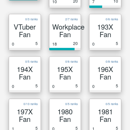
20
10
10
7
0/3 ranks
2/7 ranks
0/6 ranks
VTuber
Workplace
193X
Fan
Fan
Fan
5
20
5
0
18
0
0/5 ranks
0/6 ranks
0/8 ranks
194X
195X
196X
Fan
Fan
Fan
5
5
5
0
0
0
0/13 ranks
0/5 ranks
0/5 ranks
197X
1980
1981
Fan
Fan
Fan
5
5
5
1
0
1