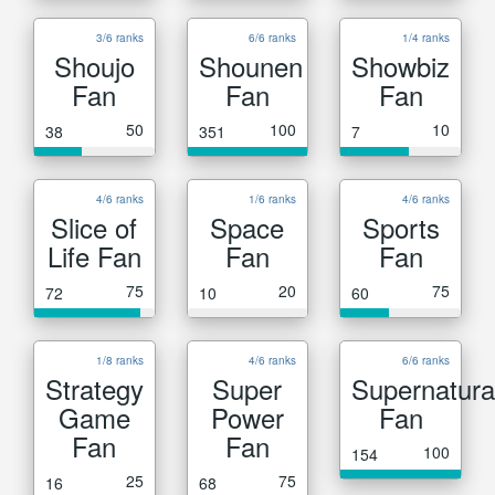
3/6 ranks
6/6 ranks
1/4 ranks
Shoujo
Shounen
Showbiz
Fan
Fan
Fan
50
100
10
38
351
7
4/6 ranks
1/6 ranks
4/6 ranks
Slice of
Space
Sports
Life Fan
Fan
Fan
75
20
75
72
10
60
1/8 ranks
4/6 ranks
6/6 ranks
Strategy
Super
Supernatura
Game
Power
Fan
Fan
Fan
100
154
25
75
16
68