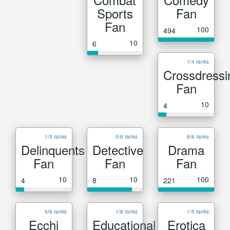
Sports
Fan
Fan
100
494
10
6
1/4 ranks
Crossdressi
Fan
10
4
1/5 ranks
0/6 ranks
6/6 ranks
Delinquents
Detective
Drama
Fan
Fan
Fan
10
10
100
4
8
221
5/6 ranks
1/8 ranks
1/5 ranks
Ecchi
Educational
Erotica