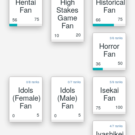
Hentai
High
Historical
Fan
Stakes
Fan
Game
75
75
56
66
Fan
20
10
3/6 ranks
Horror
Fan
50
36
0/8 ranks
0/7 ranks
5/9 ranks
Idols
Idols
Isekai
(Female)
(Male)
Fan
Fan
Fan
100
75
5
5
0
0
4/7 ranks
Iyashikei