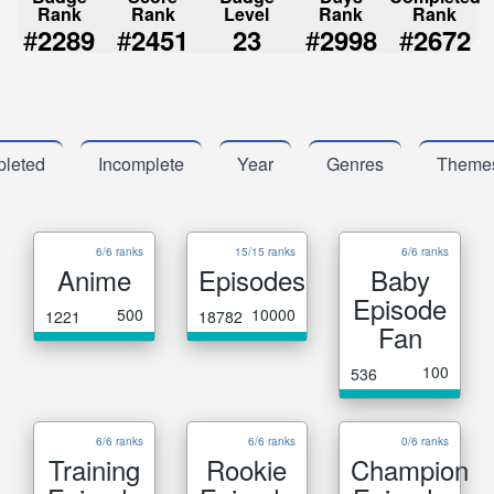
Rank
Rank
Level
Rank
Rank
#
#
#
#
2289
2451
23
2998
2672
leted
Incomplete
Year
Genres
Theme
6/6 ranks
15/15 ranks
6/6 ranks
Anime
Episodes
Baby
Episode
500
10000
1221
18782
Fan
100
536
6/6 ranks
6/6 ranks
0/6 ranks
Training
Rookie
Champion