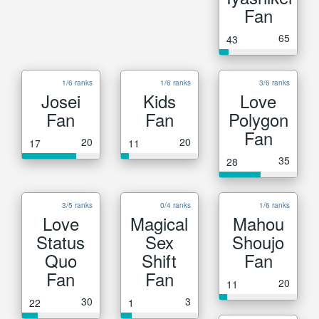
Fan
65
43
1/6 ranks
1/6 ranks
3/6 ranks
Josei
Kids
Love
Fan
Fan
Polygon
Fan
20
20
17
11
35
28
3/5 ranks
0/4 ranks
1/6 ranks
Love
Magical
Mahou
Status
Sex
Shoujo
Quo
Shift
Fan
Fan
Fan
20
11
30
3
22
1