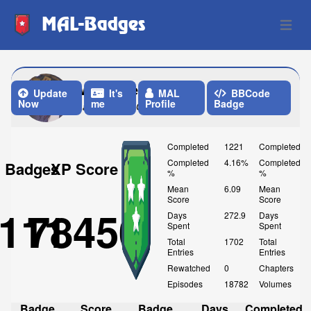
MAL-Badges
Open 
My-homestar77
Update
It's
MAL
BBCode
Now
me
Profile
Badge
Last Update: One Week ago
Completed
1221
Completed
Completed
4.16%
Completed
Badges
XP Score
%
%
Mean
6.09
Mean
Score
Score
111
78450
Days
272.9
Days
Spent
Spent
Total
1702
Total
Entries
Entries
Rewatched
0
Chapters
Episodes
18782
Volumes
Badge
Score
Badge
Days
Completed