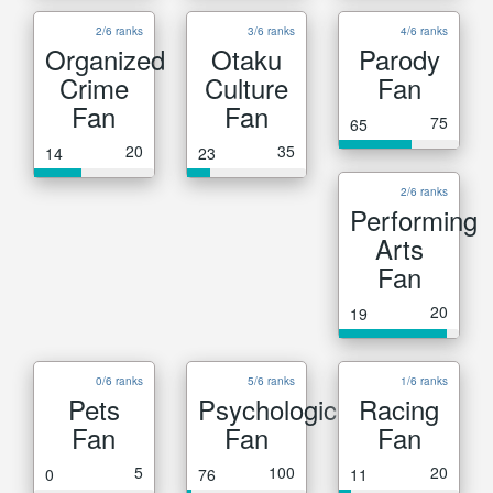
2/6 ranks
3/6 ranks
4/6 ranks
Organized
Otaku
Parody
Crime
Culture
Fan
Fan
Fan
75
65
20
35
14
23
2/6 ranks
Performing
Arts
Fan
20
19
0/6 ranks
5/6 ranks
1/6 ranks
Pets
Psychological
Racing
Fan
Fan
Fan
5
100
20
0
76
11