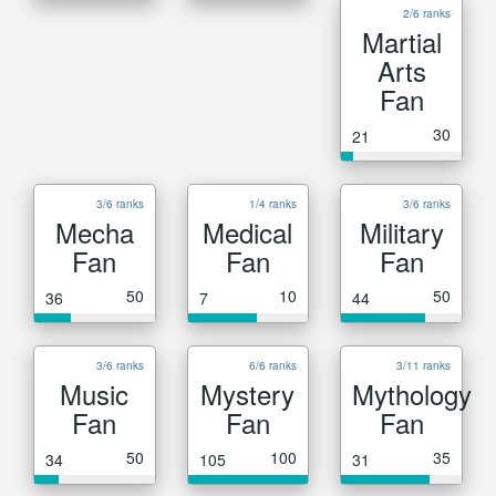
2/6 ranks
Martial
Arts
Fan
30
21
3/6 ranks
1/4 ranks
3/6 ranks
Mecha
Medical
Military
Fan
Fan
Fan
50
10
50
36
7
44
3/6 ranks
6/6 ranks
3/11 ranks
Music
Mystery
Mythology
Fan
Fan
Fan
50
100
35
34
105
31