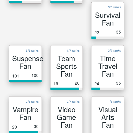
3/6 ranks
Survival
Fan
35
22
6/6 ranks
1/7 ranks
3/7 ranks
Suspense
Team
Time
Fan
Sports
Travel
Fan
Fan
100
101
20
35
19
24
2/6 ranks
2/7 ranks
1/6 ranks
Vampire
Video
Visual
Fan
Game
Arts
Fan
Fan
30
29