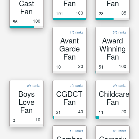
Cast
Fan
Fan
Fan
100
35
191
28
100
86
1/6 ranks
3/6 ranks
Avant
Award
Garde
Winning
Fan
Fan
20
100
10
51
0/6 ranks
3/8 ranks
2/5 ranks
Boys
CGDCT
Childcare
Love
Fan
Fan
Fan
40
20
21
11
10
0
1/6 ranks
6/6 ranks
Combat
Comedy