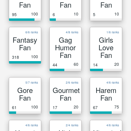
Fan
Fan
Fan
100
10
10
95
6
5
6/6 ranks
4/8 ranks
1/6 ranks
Fantasy
Gag
Girls
Fan
Humor
Love
Fan
Fan
100
318
60
20
44
14
5/7 ranks
2/6 ranks
4/6 ranks
Gore
Gourmet
Harem
Fan
Fan
Fan
100
20
75
61
17
67
4/6 ranks
2/4 ranks
4/6 ranks