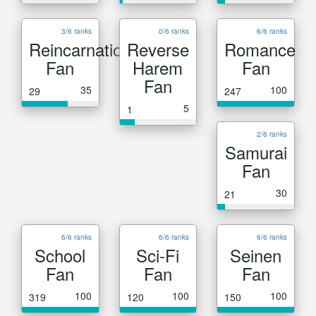
3/6 ranks
0/6 ranks
6/6 ranks
Reincarnation
Reverse
Romance
Fan
Harem
Fan
Fan
35
100
29
247
5
1
2/6 ranks
Samurai
Fan
30
21
6/6 ranks
6/6 ranks
6/6 ranks
School
Sci-Fi
Seinen
Fan
Fan
Fan
100
100
100
319
120
150