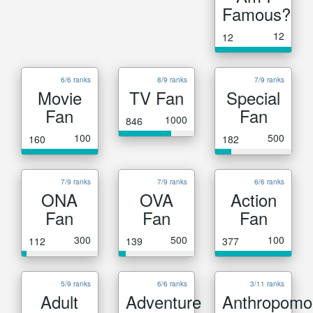
Famous?
12
12
6/6 ranks
8/9 ranks
7/9 ranks
Movie
TV Fan
Special
Fan
Fan
1000
846
100
500
160
182
7/9 ranks
7/9 ranks
6/6 ranks
ONA
OVA
Action
Fan
Fan
Fan
300
500
100
112
139
377
5/9 ranks
6/6 ranks
3/11 ranks
Adult
Adventure
Anthropomo