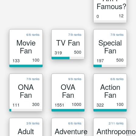
Famous?
12
0
6/6 ranks
7/9 ranks
7/9 ranks
Movie
TV Fan
Special
Fan
Fan
500
319
100
500
133
197
7/9 ranks
9/9 ranks
6/6 ranks
ONA
OVA
Action
Fan
Fan
Fan
300
1000
100
111
1551
322
3/9 ranks
6/6 ranks
2/11 ranks
Adult
Adventure
Anthropomo