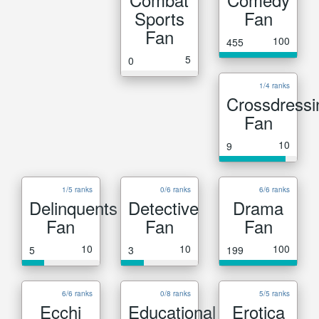
Sports
Fan
Fan
100
455
5
0
1/4 ranks
Crossdressi
Fan
10
9
1/5 ranks
0/6 ranks
6/6 ranks
Delinquents
Detective
Drama
Fan
Fan
Fan
10
10
100
5
3
199
6/6 ranks
0/8 ranks
5/5 ranks
Ecchi
Educational
Erotica