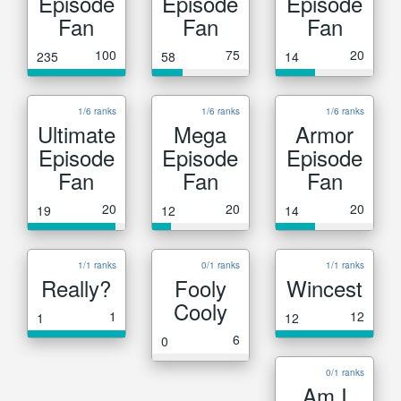
Episode
Episode
Episode
Fan
Fan
Fan
100
75
20
235
58
14
1/6 ranks
1/6 ranks
1/6 ranks
Ultimate
Mega
Armor
Episode
Episode
Episode
Fan
Fan
Fan
20
20
20
19
12
14
1/1 ranks
0/1 ranks
1/1 ranks
Really?
Fooly
Wincest
Cooly
1
12
1
12
6
0
0/1 ranks
Am I