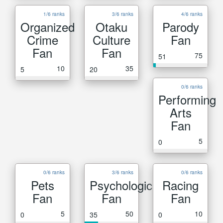
1/6 ranks
3/6 ranks
4/6 ranks
Organized
Otaku
Parody
Crime
Culture
Fan
Fan
Fan
75
51
10
35
5
20
0/6 ranks
Performing
Arts
Fan
5
0
0/6 ranks
3/6 ranks
0/6 ranks
Pets
Psychological
Racing
Fan
Fan
Fan
5
50
10
0
35
0