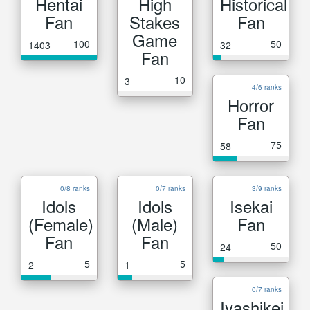
Hentai
High
Historical
Fan
Stakes
Fan
Game
100
50
1403
32
Fan
10
3
4/6 ranks
Horror
Fan
75
58
0/8 ranks
0/7 ranks
3/9 ranks
Idols
Idols
Isekai
(Female)
(Male)
Fan
Fan
Fan
50
24
5
5
2
1
0/7 ranks
Iyashikei