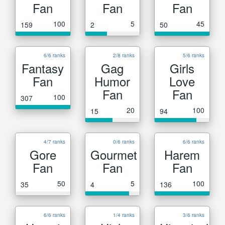
Fan
Fan
Fan
100
5
45
159
2
50
6/6 ranks
2/8 ranks
5/6 ranks
Fantasy
Gag
Girls
Fan
Humor
Love
Fan
Fan
100
307
20
100
15
94
4/7 ranks
0/6 ranks
6/6 ranks
Gore
Gourmet
Harem
Fan
Fan
Fan
50
5
100
35
4
136
6/6 ranks
1/4 ranks
3/6 ranks