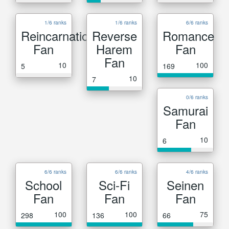
1/6 ranks
1/6 ranks
6/6 ranks
Reincarnation
Reverse
Romance
Fan
Harem
Fan
Fan
10
100
5
169
10
7
0/6 ranks
Samurai
Fan
10
6
6/6 ranks
6/6 ranks
4/6 ranks
School
Sci-Fi
Seinen
Fan
Fan
Fan
100
100
75
298
136
66