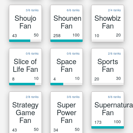
3/6 ranks
6/6 ranks
2/4 ranks
Shoujo
Shounen
Showbiz
Fan
Fan
Fan
50
100
20
43
258
10
0/6 ranks
0/6 ranks
2/6 ranks
Slice of
Space
Sports
Life Fan
Fan
Fan
10
10
30
8
4
20
2/8 ranks
3/6 ranks
6/6 ranks
Strategy
Super
Supernatura
Game
Power
Fan
Fan
Fan
100
173
50
50
43
34