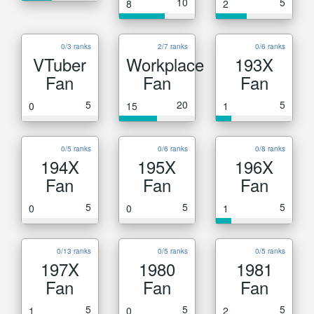
10
5
8
2
0/3 ranks
2/7 ranks
0/6 ranks
VTuber
Workplace
193X
Fan
Fan
Fan
5
20
5
0
15
1
0/5 ranks
0/6 ranks
0/8 ranks
194X
195X
196X
Fan
Fan
Fan
5
5
5
0
0
1
0/13 ranks
0/5 ranks
0/5 ranks
197X
1980
1981
Fan
Fan
Fan
5
5
5
1
0
2