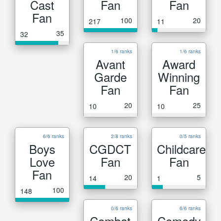
Cast
Fan
Fan
Fan
100
20
217
11
35
32
1/6 ranks
1/6 ranks
Avant
Award
Garde
Winning
Fan
Fan
20
25
10
10
6/6 ranks
2/8 ranks
0/5 ranks
Boys
CGDCT
Childcare
Love
Fan
Fan
Fan
20
5
14
1
100
148
0/6 ranks
6/6 ranks
Combat
Comedy