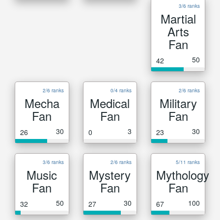
3/6 ranks
Martial
Arts
Fan
50
42
2/6 ranks
0/4 ranks
2/6 ranks
Mecha
Medical
Military
Fan
Fan
Fan
30
3
30
26
0
23
3/6 ranks
2/6 ranks
5/11 ranks
Music
Mystery
Mythology
Fan
Fan
Fan
50
30
100
32
27
67