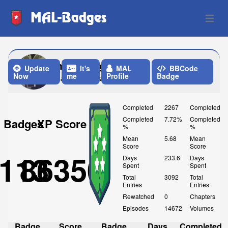
MAL-Badges
Open 
mutouyugi1920
Update
It's
MAL
BBCode
Now
me
Profile
Badge
Last Update: 2 Weeks ago
Completed
2267
Completed
Completed
7.72%
Completed
Badges
XP Score
%
%
Mean
5.68
Mean
Score
Score
113
86350
Days
233.6
Days
Spent
Spent
Total
3092
Total
Entries
Entries
Rewatched
0
Chapters
Episodes
14672
Volumes
Badge
Score
Badge
Days
Completed