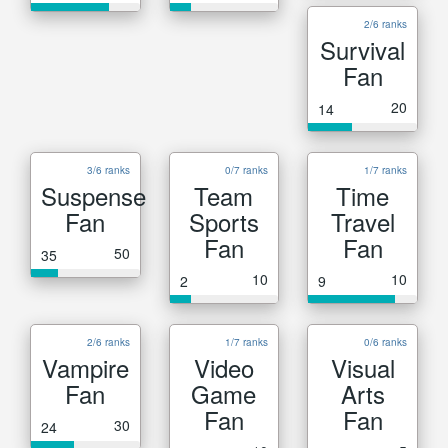
2/6 ranks
Survival
Fan
20
14
3/6 ranks
0/7 ranks
1/7 ranks
Suspense
Team
Time
Fan
Sports
Travel
Fan
Fan
50
35
10
10
2
9
2/6 ranks
1/7 ranks
0/6 ranks
Vampire
Video
Visual
Fan
Game
Arts
Fan
Fan
30
24