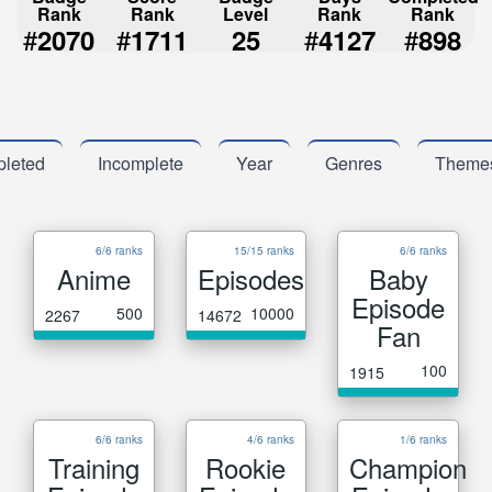
Rank
Rank
Level
Rank
Rank
#
#
#
#
2070
1711
25
4127
898
leted
Incomplete
Year
Genres
Theme
6/6 ranks
15/15 ranks
6/6 ranks
Anime
Episodes
Baby
Episode
500
10000
2267
14672
Fan
100
1915
6/6 ranks
4/6 ranks
1/6 ranks
Training
Rookie
Champion