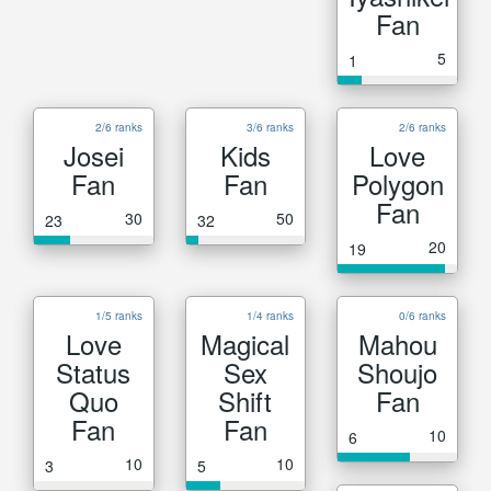
Fan
5
1
2/6 ranks
3/6 ranks
2/6 ranks
Josei
Kids
Love
Fan
Fan
Polygon
Fan
30
50
23
32
20
19
1/5 ranks
1/4 ranks
0/6 ranks
Love
Magical
Mahou
Status
Sex
Shoujo
Quo
Shift
Fan
Fan
Fan
10
6
10
10
3
5