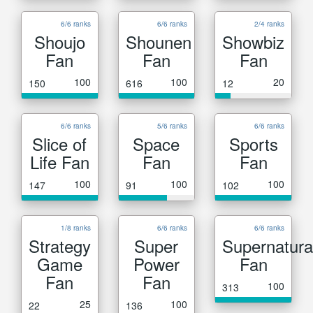
6/6 ranks
6/6 ranks
2/4 ranks
Shoujo
Shounen
Showbiz
Fan
Fan
Fan
100
100
20
150
616
12
6/6 ranks
5/6 ranks
6/6 ranks
Slice of
Space
Sports
Life Fan
Fan
Fan
100
100
100
147
91
102
1/8 ranks
6/6 ranks
6/6 ranks
Strategy
Super
Supernatura
Game
Power
Fan
Fan
Fan
100
313
25
100
22
136