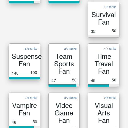
4/6 ranks
Survival
Fan
50
35
6/6 ranks
2/7 ranks
4/7 ranks
Suspense
Team
Time
Fan
Sports
Travel
Fan
Fan
100
148
50
50
47
45
3/6 ranks
3/7 ranks
2/6 ranks
Vampire
Video
Visual
Fan
Game
Arts
Fan
Fan
50
46