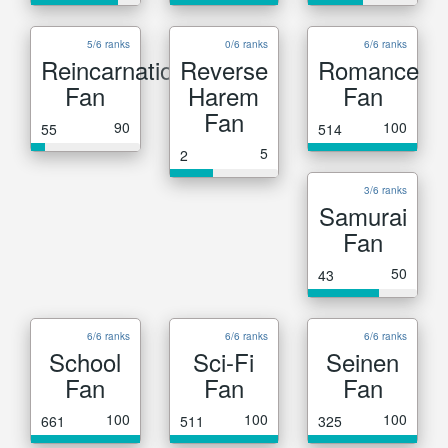
5/6 ranks
0/6 ranks
6/6 ranks
Reincarnation
Reverse
Romance
Fan
Harem
Fan
Fan
90
100
55
514
5
2
3/6 ranks
Samurai
Fan
50
43
6/6 ranks
6/6 ranks
6/6 ranks
School
Sci-Fi
Seinen
Fan
Fan
Fan
100
100
100
661
511
325