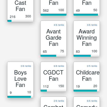
Cast
Fan
Fan
Fan
100
50
562
49
300
216
4/6 ranks
3/6 ranks
Avant
Award
Garde
Winning
Fan
Fan
75
100
65
83
0/6 ranks
6/8 ranks
2/5 ranks
Boys
CGDCT
Childcare
Love
Fan
Fan
Fan
150
20
112
19
10
9
2/6 ranks
6/6 ranks
Combat
Comedy