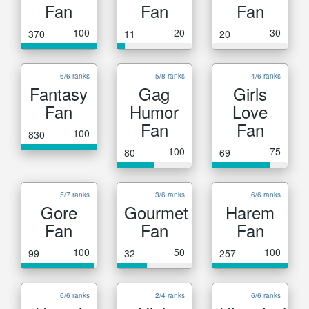
Fan
Fan
Fan
100
20
30
370
11
20
6/6 ranks
5/8 ranks
4/6 ranks
Fantasy
Gag
Girls
Fan
Humor
Love
Fan
Fan
100
830
100
75
80
69
5/7 ranks
3/6 ranks
6/6 ranks
Gore
Gourmet
Harem
Fan
Fan
Fan
100
50
100
99
32
257
6/6 ranks
2/4 ranks
6/6 ranks