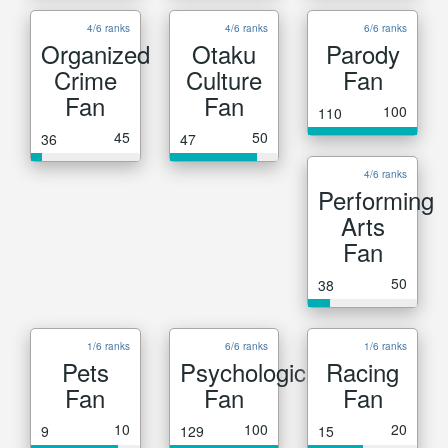
4/6 ranks
4/6 ranks
6/6 ranks
Organized
Otaku
Parody
Crime
Culture
Fan
Fan
Fan
100
110
45
50
36
47
4/6 ranks
Performing
Arts
Fan
50
38
1/6 ranks
6/6 ranks
1/6 ranks
Pets
Psychological
Racing
Fan
Fan
Fan
10
100
20
9
129
15