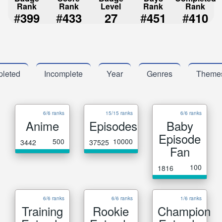
Rank
Rank
Level
Rank
Rank
#
#
#
#
399
433
27
451
410
leted
Incomplete
Year
Genres
Theme
6/6 ranks
15/15 ranks
6/6 ranks
Anime
Episodes
Baby
Episode
500
10000
3442
37525
Fan
100
1816
6/6 ranks
6/6 ranks
1/6 ranks
Training
Rookie
Champion