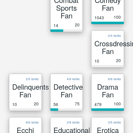
Sports
Fan
Fan
100
1043
20
14
2/4 ranks
Crossdressi
Fan
20
10
2/5 ranks
4/6 ranks
6/6 ranks
Delinquents
Detective
Drama
Fan
Fan
Fan
20
75
100
10
56
479
6/6 ranks
2/8 ranks
3/5 ranks
Ecchi
Educational
Erotica