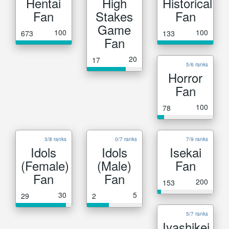
Hentai
High
Historical
Fan
Stakes
Fan
Game
100
100
673
133
Fan
20
17
5/6 ranks
Horror
Fan
100
78
3/8 ranks
0/7 ranks
7/9 ranks
Idols
Idols
Isekai
(Female)
(Male)
Fan
Fan
Fan
200
153
30
5
29
2
5/7 ranks
Iyashikei