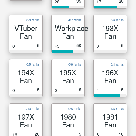
35
20
28
17
0/3 ranks
4/7 ranks
0/6 ranks
VTuber
Workplace
193X
Fan
Fan
Fan
5
50
5
0
45
0
0/5 ranks
0/6 ranks
0/8 ranks
194X
195X
196X
Fan
Fan
Fan
5
5
5
0
0
4
2/13 ranks
0/5 ranks
1/5 ranks
197X
1980
1981
Fan
Fan
Fan
20
5
10
16
1
8