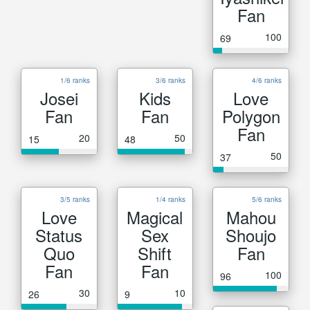
Fan
100
69
1/6 ranks
3/6 ranks
4/6 ranks
Josei
Kids
Love
Fan
Fan
Polygon
Fan
20
50
15
48
50
37
3/5 ranks
1/4 ranks
5/6 ranks
Love
Magical
Mahou
Status
Sex
Shoujo
Quo
Shift
Fan
Fan
Fan
100
96
30
10
26
9