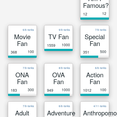
Famous?
12
12
6/6 ranks
9/9 ranks
7/9 ranks
Movie
TV Fan
Special
Fan
Fan
1000
1559
100
500
368
351
7/9 ranks
8/9 ranks
6/6 ranks
ONA
OVA
Action
Fan
Fan
Fan
300
1000
100
183
949
1012
7/9 ranks
6/6 ranks
4/11 ranks
Adult
Adventure
Anthropomo