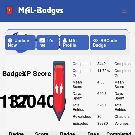
MAL-Badges
Open 
MaximalDisguised
Update
It's
MAL
BBCode
Now
me
Profile
Badge
Last Update: 6 Days ago
Completed
3442
Completed
Completed
11.72%
Completed
Badges
XP Score
%
%
Mean
4.55
Mean
Score
Score
137
120400
Days
640.3
Days
Spent
Spent
Total
5760
Total
Entries
Entries
Rewatched
80
Chapters
Episodes
39980
Volumes
Badge
Score
Badge
Days
Completed