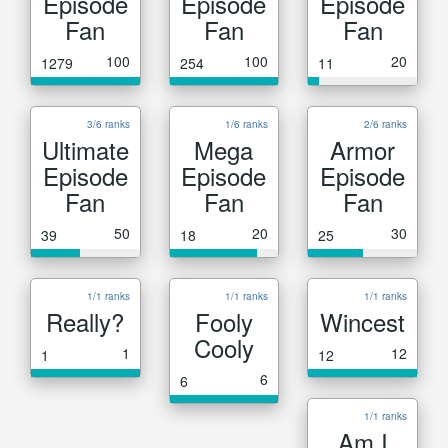
Episode
Episode
Episode
Fan
Fan
Fan
100
100
20
1279
254
11
3/6 ranks
1/6 ranks
2/6 ranks
Ultimate
Mega
Armor
Episode
Episode
Episode
Fan
Fan
Fan
50
20
30
39
18
25
1/1 ranks
1/1 ranks
1/1 ranks
Really?
Fooly
Wincest
Cooly
1
12
1
12
6
6
1/1 ranks
Am I