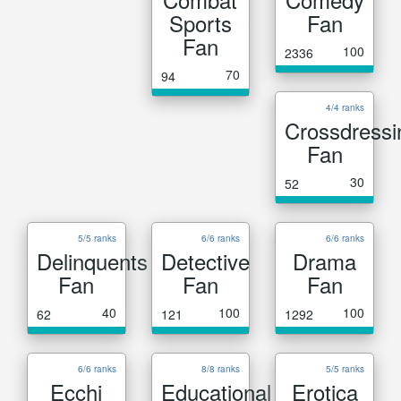
Sports
Fan
Fan
100
2336
70
94
4/4 ranks
Crossdressi
Fan
30
52
5/5 ranks
6/6 ranks
6/6 ranks
Delinquents
Detective
Drama
Fan
Fan
Fan
40
100
100
62
121
1292
6/6 ranks
8/8 ranks
5/5 ranks
Ecchi
Educational
Erotica