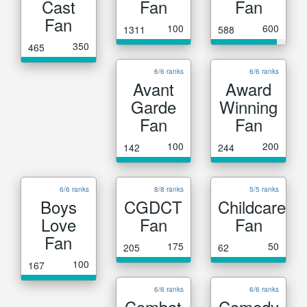
Cast
Fan
Fan
Fan
100
600
1311
588
350
465
6/6 ranks
6/6 ranks
Avant
Award
Garde
Winning
Fan
Fan
100
200
142
244
6/6 ranks
8/8 ranks
5/5 ranks
Boys
CGDCT
Childcare
Love
Fan
Fan
Fan
175
50
205
62
100
167
6/6 ranks
6/6 ranks
Combat
Comedy