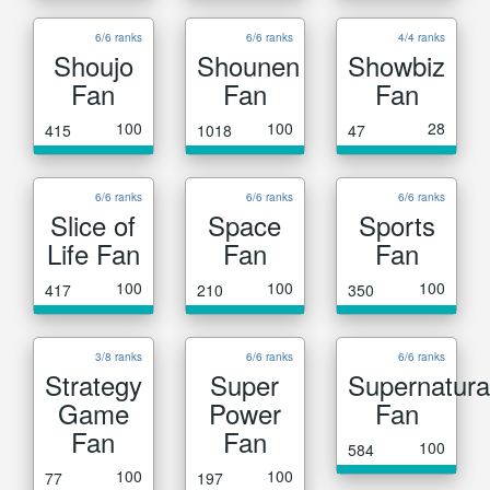
6/6 ranks
6/6 ranks
4/4 ranks
Shoujo
Shounen
Showbiz
Fan
Fan
Fan
100
100
28
415
1018
47
6/6 ranks
6/6 ranks
6/6 ranks
Slice of
Space
Sports
Life Fan
Fan
Fan
100
100
100
417
210
350
3/8 ranks
6/6 ranks
6/6 ranks
Strategy
Super
Supernatura
Game
Power
Fan
Fan
Fan
100
584
100
100
77
197