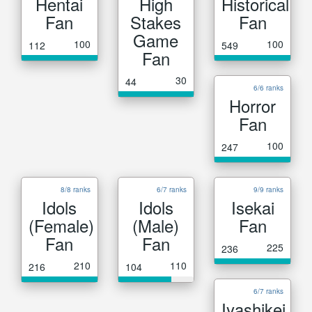
Hentai
High
Historical
Fan
Stakes
Fan
Game
100
100
112
549
Fan
30
44
6/6 ranks
Horror
Fan
100
247
8/8 ranks
6/7 ranks
9/9 ranks
Idols
Idols
Isekai
(Female)
(Male)
Fan
Fan
Fan
225
236
210
110
216
104
6/7 ranks
Iyashikei