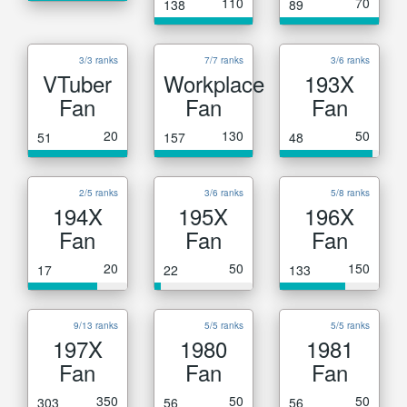
110
70
138
89
3/3 ranks
7/7 ranks
3/6 ranks
VTuber
Workplace
193X
Fan
Fan
Fan
20
130
50
51
157
48
2/5 ranks
3/6 ranks
5/8 ranks
194X
195X
196X
Fan
Fan
Fan
20
50
150
17
22
133
9/13 ranks
5/5 ranks
5/5 ranks
197X
1980
1981
Fan
Fan
Fan
350
50
50
303
56
56