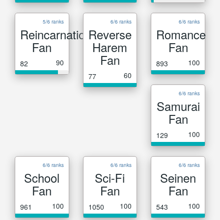
5/6 ranks
6/6 ranks
6/6 ranks
Reincarnation
Reverse
Romance
Fan
Harem
Fan
Fan
90
100
82
893
60
77
6/6 ranks
Samurai
Fan
100
129
6/6 ranks
6/6 ranks
6/6 ranks
School
Sci-Fi
Seinen
Fan
Fan
Fan
100
100
100
961
1050
543