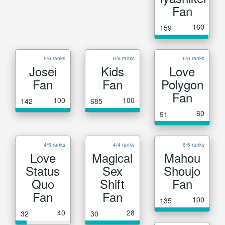
Fan
160
159
6/6 ranks
6/6 ranks
6/6 ranks
Josei
Kids
Love
Fan
Fan
Polygon
Fan
100
100
142
685
60
91
4/5 ranks
4/4 ranks
6/6 ranks
Love
Magical
Mahou
Status
Sex
Shoujo
Quo
Shift
Fan
Fan
Fan
100
135
40
28
32
30