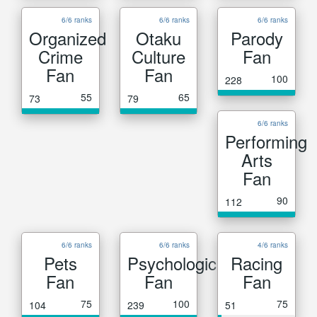
6/6 ranks
6/6 ranks
6/6 ranks
Organized
Otaku
Parody
Crime
Culture
Fan
Fan
Fan
100
228
55
65
73
79
6/6 ranks
Performing
Arts
Fan
90
112
6/6 ranks
6/6 ranks
4/6 ranks
Pets
Psychological
Racing
Fan
Fan
Fan
75
100
75
104
239
51