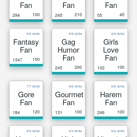
Fan
Fan
Fan
100
210
45
294
245
55
6/6 ranks
8/8 ranks
6/6 ranks
Fantasy
Gag
Girls
Fan
Humor
Love
Fan
Fan
100
1347
200
100
245
102
7/7 ranks
6/6 ranks
6/6 ranks
Gore
Gourmet
Harem
Fan
Fan
Fan
120
100
100
184
131
246
6/6 ranks
4/4 ranks
6/6 ranks