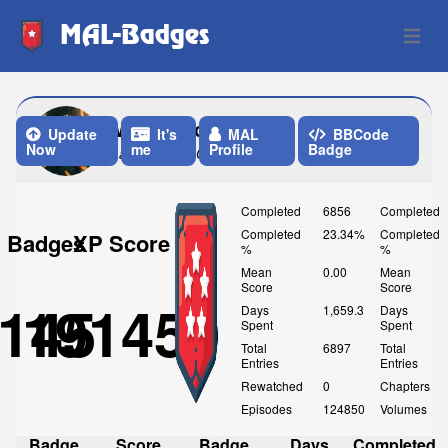
MAL-Badges
Open 
MatkoKachan
Update
It's
MAL
BBCode
Now
me
Profile
Badge
Last Update: One Week ago
Completed
6856
Completed
Completed
23.34%
Completed
Badges
XP Score
%
%
Mean
0.00
Mean
Score
Score
145
191450
Days
1,659.3
Days
Spent
Spent
Total
6897
Total
Entries
Entries
Rewatched
0
Chapters
Episodes
124850
Volumes
Badge
Score
Badge
Days
Completed