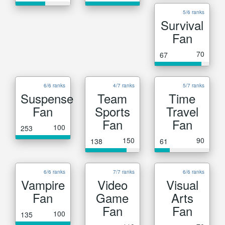
5/6 ranks
Survival
Fan
70
67
6/6 ranks
4/7 ranks
5/7 ranks
Suspense
Team
Time
Fan
Sports
Travel
Fan
Fan
100
253
150
90
138
61
6/6 ranks
7/7 ranks
6/6 ranks
Vampire
Video
Visual
Fan
Game
Arts
Fan
Fan
100
135