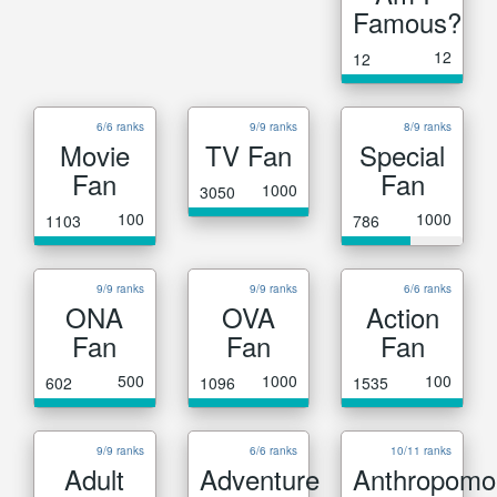
Famous?
12
12
6/6 ranks
9/9 ranks
8/9 ranks
Movie
TV Fan
Special
Fan
Fan
1000
3050
100
1000
1103
786
9/9 ranks
9/9 ranks
6/6 ranks
ONA
OVA
Action
Fan
Fan
Fan
500
1000
100
602
1096
1535
9/9 ranks
6/6 ranks
10/11 ranks
Adult
Adventure
Anthropomo