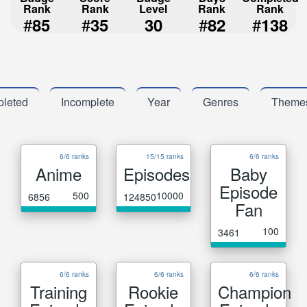
Rank
Rank
Level
Rank
Rank
#
#
#
#
85
35
30
82
138
leted
Incomplete
Year
Genres
Theme
6/6 ranks
15/15 ranks
6/6 ranks
Anime
Episodes
Baby
Episode
500
10000
6856
124850
Fan
100
3461
6/6 ranks
6/6 ranks
6/6 ranks
Training
Rookie
Champion