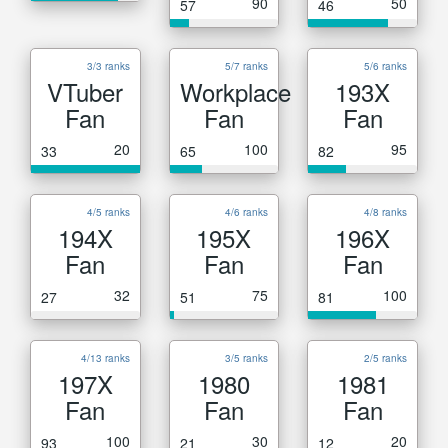
90
50
57
46
3/3 ranks
5/7 ranks
5/6 ranks
VTuber
Workplace
193X
Fan
Fan
Fan
20
100
95
33
65
82
4/5 ranks
4/6 ranks
4/8 ranks
194X
195X
196X
Fan
Fan
Fan
32
75
100
27
51
81
4/13 ranks
3/5 ranks
2/5 ranks
197X
1980
1981
Fan
Fan
Fan
100
30
20
93
21
12