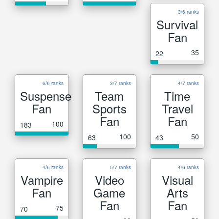
3/6 ranks
Survival
Fan
35
22
6/6 ranks
3/7 ranks
4/7 ranks
Suspense
Team
Time
Fan
Sports
Travel
Fan
Fan
100
183
100
50
63
43
4/6 ranks
5/7 ranks
4/6 ranks
Vampire
Video
Visual
Fan
Game
Arts
Fan
Fan
75
70