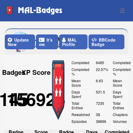
MAL-Badges
Open 
LunyRem
Update
It's
MAL
BBCode
Now
me
Profile
Badge
Last Update: 2 Days ago
Completed
6485
Completed
Completed
22.07%
Completed
Badges
XP Score
%
%
Mean
6.63
Mean
Score
Score
145
156925
Days
531.5
Days
Spent
Spent
Total
7235
Total
Entries
Entries
Rewatched
38
Chapters
Episodes
38896
Volumes
Badge
Score
Badge
Days
Completed