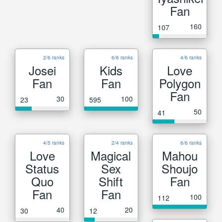
Fan
160
107
2/6 ranks
6/6 ranks
4/6 ranks
Josei
Kids
Love
Fan
Fan
Polygon
Fan
30
100
23
595
50
41
4/5 ranks
2/4 ranks
6/6 ranks
Love
Magical
Mahou
Status
Sex
Shoujo
Quo
Shift
Fan
Fan
Fan
100
112
40
20
30
12