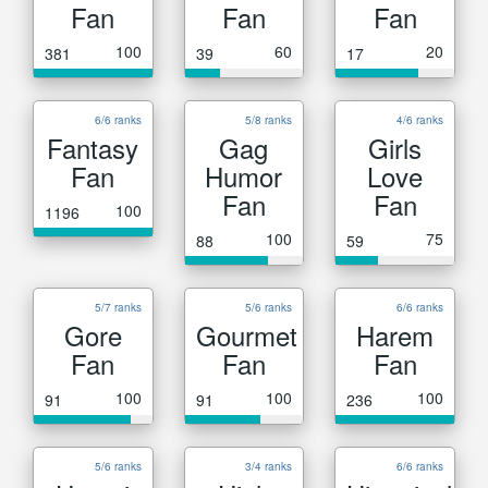
Fan
Fan
Fan
100
60
20
381
39
17
6/6 ranks
5/8 ranks
4/6 ranks
Fantasy
Gag
Girls
Fan
Humor
Love
Fan
Fan
100
1196
100
75
88
59
5/7 ranks
5/6 ranks
6/6 ranks
Gore
Gourmet
Harem
Fan
Fan
Fan
100
100
100
91
91
236
5/6 ranks
3/4 ranks
6/6 ranks