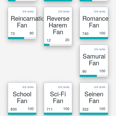
5/6 ranks
2/6 ranks
6/6 ranks
Reincarnation
Reverse
Romance
Fan
Harem
Fan
Fan
90
100
73
740
20
12
5/6 ranks
Samurai
Fan
100
90
6/6 ranks
6/6 ranks
6/6 ranks
School
Sci-Fi
Seinen
Fan
Fan
Fan
100
100
100
830
711
322