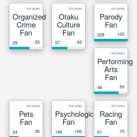
3/6 ranks
5/6 ranks
6/6 ranks
Organized
Otaku
Parody
Crime
Culture
Fan
Fan
Fan
100
228
35
65
29
57
4/6 ranks
Performing
Arts
Fan
50
46
3/6 ranks
6/6 ranks
4/6 ranks
Pets
Psychological
Racing
Fan
Fan
Fan
35
100
75
24
186
61