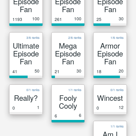
Episode
Episode
Episode
Fan
Fan
Fan
100
100
30
1193
261
25
3/6 ranks
2/6 ranks
1/6 ranks
Ultimate
Mega
Armor
Episode
Episode
Episode
Fan
Fan
Fan
50
30
20
41
21
18
0/1 ranks
1/1 ranks
0/1 ranks
Really?
Fooly
Wincest
Cooly
1
12
0
0
6
6
1/1 ranks
Am I