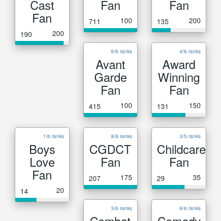
Cast
Fan
Fan
Fan
100
200
711
135
200
190
6/6 ranks
4/6 ranks
Avant
Award
Garde
Winning
Fan
Fan
100
150
415
131
1/6 ranks
8/8 ranks
3/5 ranks
Boys
CGDCT
Childcare
Love
Fan
Fan
Fan
175
35
207
29
20
14
3/6 ranks
6/6 ranks
Combat
Comedy