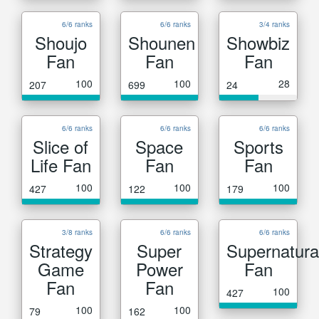
6/6 ranks
6/6 ranks
3/4 ranks
Shoujo
Shounen
Showbiz
Fan
Fan
Fan
100
100
28
207
699
24
6/6 ranks
6/6 ranks
6/6 ranks
Slice of
Space
Sports
Life Fan
Fan
Fan
100
100
100
427
122
179
3/8 ranks
6/6 ranks
6/6 ranks
Strategy
Super
Supernatura
Game
Power
Fan
Fan
Fan
100
427
100
100
79
162