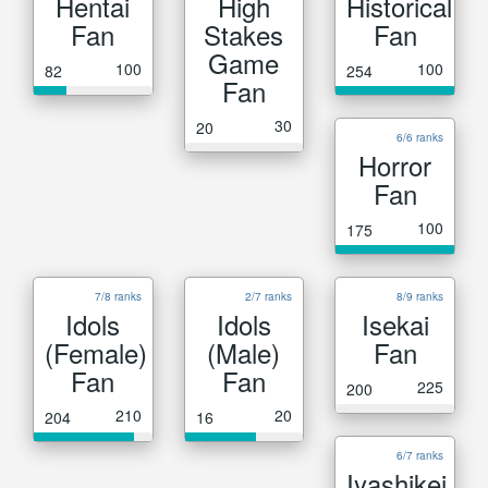
Hentai
High
Historical
Fan
Stakes
Fan
Game
100
100
82
254
Fan
30
20
6/6 ranks
Horror
Fan
100
175
7/8 ranks
2/7 ranks
8/9 ranks
Idols
Idols
Isekai
(Female)
(Male)
Fan
Fan
Fan
225
200
210
20
204
16
6/7 ranks
Iyashikei