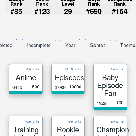
Rank
Rank
Level
Rank
Rank
#
#
#
#
85
123
29
690
154
leted
Incomplete
Year
Genres
Theme
6/6 ranks
15/15 ranks
6/6 ranks
Anime
Episodes
Baby
Episode
500
10000
6485
37936
Fan
100
4926
6/6 ranks
6/6 ranks
2/6 ranks
Training
Rookie
Champion