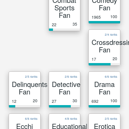
Sports
Fan
Fan
100
1965
35
22
2/4 ranks
Crossdressi
Fan
20
17
2/5 ranks
2/6 ranks
6/6 ranks
Delinquents
Detective
Drama
Fan
Fan
Fan
20
30
100
12
27
692
6/6 ranks
4/8 ranks
2/5 ranks
Ecchi
Educational
Erotica