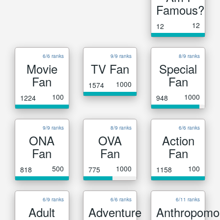
Famous?
12
12
6/6 ranks
9/9 ranks
8/9 ranks
Movie
TV Fan
Special
Fan
Fan
1000
1574
100
1000
1224
948
9/9 ranks
8/9 ranks
6/6 ranks
ONA
OVA
Action
Fan
Fan
Fan
500
1000
100
818
775
1158
6/9 ranks
6/6 ranks
6/11 ranks
Adult
Adventure
Anthropomo