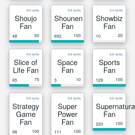
3/6 ranks
6/6 ranks
2/4 ranks
Shoujo
Shounen
Showbiz
Fan
Fan
Fan
50
100
20
48
692
10
4/6 ranks
0/6 ranks
6/6 ranks
Slice of
Space
Sports
Life Fan
Fan
Fan
75
10
100
65
3
129
3/8 ranks
6/6 ranks
6/6 ranks
Strategy
Super
Supernatura
Game
Power
Fan
Fan
Fan
100
220
100
100
98
111