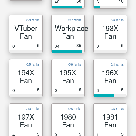
50
10
49
6
0/3 ranks
3/7 ranks
0/6 ranks
VTuber
Workplace
193X
Fan
Fan
Fan
5
35
5
0
34
0
0/5 ranks
0/6 ranks
0/8 ranks
194X
195X
196X
Fan
Fan
Fan
5
5
5
0
0
3
0/13 ranks
0/5 ranks
0/5 ranks
197X
1980
1981
Fan
Fan
Fan
5
5
5
4
0
1