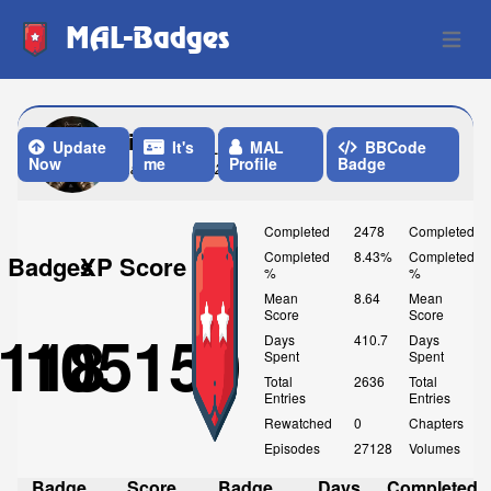
MAL-Badges
Open 
light_vs_l
Update
It's
MAL
BBCode
Now
me
Profile
Badge
Last Update: 2 Months ago
Completed
2478
Completed
Completed
8.43%
Completed
Badges
XP Score
%
%
Mean
8.64
Mean
Score
Score
118
105150
Days
410.7
Days
Spent
Spent
Total
2636
Total
Entries
Entries
Rewatched
0
Chapters
Episodes
27128
Volumes
Badge
Score
Badge
Days
Completed