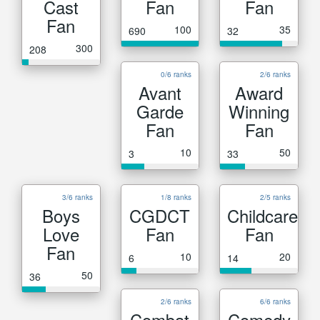
Cast
Fan
Fan
Fan
100
35
690
32
300
208
0/6 ranks
2/6 ranks
Avant
Award
Garde
Winning
Fan
Fan
10
50
3
33
3/6 ranks
1/8 ranks
2/5 ranks
Boys
CGDCT
Childcare
Love
Fan
Fan
Fan
10
20
6
14
50
36
2/6 ranks
6/6 ranks
Combat
Comedy