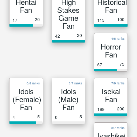
Hentai
High
Historical
Fan
Stakes
Fan
Game
20
100
17
113
Fan
30
42
4/6 ranks
Horror
Fan
75
67
0/8 ranks
0/7 ranks
7/9 ranks
Idols
Idols
Isekai
(Female)
(Male)
Fan
Fan
Fan
200
199
5
5
4
0
3/7 ranks
Iyashikei