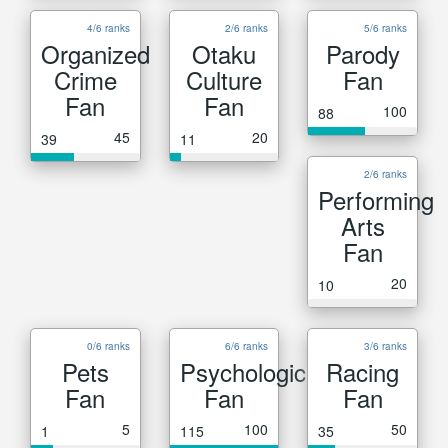
4/6 ranks
2/6 ranks
5/6 ranks
Organized
Otaku
Parody
Crime
Culture
Fan
Fan
Fan
100
88
45
20
39
11
2/6 ranks
Performing
Arts
Fan
20
10
0/6 ranks
6/6 ranks
3/6 ranks
Pets
Psychological
Racing
Fan
Fan
Fan
5
100
50
1
115
35