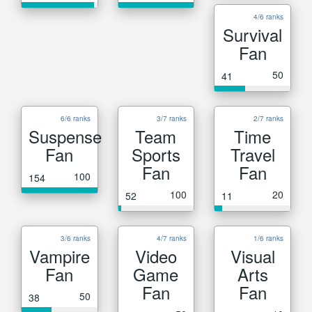
4/6 ranks
Survival
Fan
50
41
6/6 ranks
3/7 ranks
2/7 ranks
Suspense
Team
Time
Fan
Sports
Travel
Fan
Fan
100
154
100
20
52
11
3/6 ranks
4/7 ranks
1/6 ranks
Vampire
Video
Visual
Fan
Game
Arts
Fan
Fan
50
38