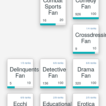
Sports
Fan
Fan
100
926
20
16
1/4 ranks
Crossdressi
Fan
10
9
1/5 ranks
6/6 ranks
6/6 ranks
Delinquents
Detective
Drama
Fan
Fan
Fan
10
100
100
5
136
320
6/6 ranks
2/8 ranks
2/5 ranks
Ecchi
Educational
Erotica