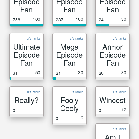
Episode
Episode
Episode
Fan
Fan
Fan
100
100
30
758
237
24
3/6 ranks
2/6 ranks
2/6 ranks
Ultimate
Mega
Armor
Episode
Episode
Episode
Fan
Fan
Fan
50
30
30
31
21
20
0/1 ranks
0/1 ranks
0/1 ranks
Really?
Fooly
Wincest
Cooly
1
12
0
0
6
0
1/1 ranks
Am I