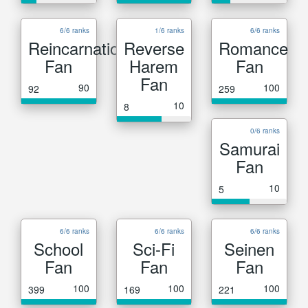
6/6 ranks
1/6 ranks
6/6 ranks
Reincarnation
Reverse
Romance
Fan
Harem
Fan
Fan
90
100
92
259
10
8
0/6 ranks
Samurai
Fan
10
5
6/6 ranks
6/6 ranks
6/6 ranks
School
Sci-Fi
Seinen
Fan
Fan
Fan
100
100
100
399
169
221