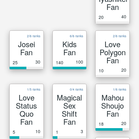
Fan
40
20
2/6 ranks
6/6 ranks
2/6 ranks
Josei
Kids
Love
Fan
Fan
Polygon
Fan
30
100
25
140
20
10
1/5 ranks
0/4 ranks
1/6 ranks
Love
Magical
Mahou
Status
Sex
Shoujo
Quo
Shift
Fan
Fan
Fan
20
18
10
3
5
1