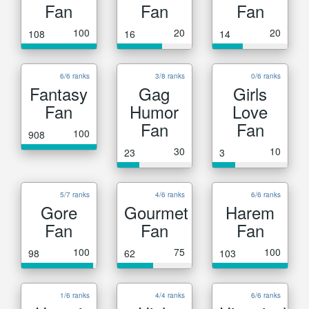
Fan
Fan
Fan
100
20
20
108
16
14
6/6 ranks
3/8 ranks
0/6 ranks
Fantasy
Gag
Girls
Fan
Humor
Love
Fan
Fan
100
908
30
10
23
3
5/7 ranks
4/6 ranks
6/6 ranks
Gore
Gourmet
Harem
Fan
Fan
Fan
100
75
100
98
62
103
1/6 ranks
4/4 ranks
6/6 ranks