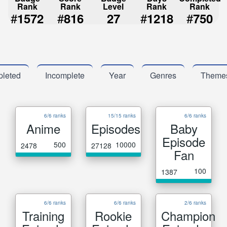
Rank
Rank
Level
Rank
Rank
#
#
#
#
1572
816
27
1218
750
leted
Incomplete
Year
Genres
Theme
6/6 ranks
15/15 ranks
6/6 ranks
Anime
Episodes
Baby
Episode
500
10000
2478
27128
Fan
100
1387
6/6 ranks
6/6 ranks
2/6 ranks
Training
Rookie
Champion