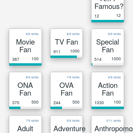
Famous?
12
12
6/6 ranks
8/9 ranks
8/9 ranks
Movie
TV Fan
Special
Fan
Fan
1000
911
100
1000
387
514
8/9 ranks
7/9 ranks
6/6 ranks
ONA
OVA
Action
Fan
Fan
Fan
500
500
100
370
244
1030
7/9 ranks
6/6 ranks
3/11 ranks
Adult
Adventure
Anthropomo