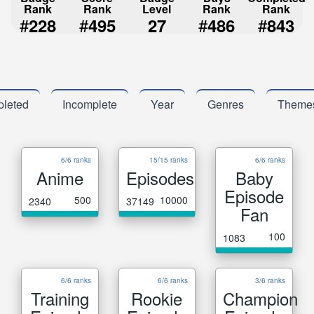
Rank
Rank
Level
Rank
Rank
#
#
#
#
228
495
27
486
843
leted
Incomplete
Year
Genres
Theme
6/6 ranks
15/15 ranks
6/6 ranks
Anime
Episodes
Baby
Episode
500
10000
2340
37149
Fan
100
1083
6/6 ranks
6/6 ranks
3/6 ranks
Training
Rookie
Champion