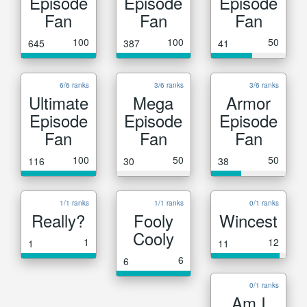
Episode
Episode
Episode
Fan
Fan
Fan
100
100
50
645
387
41
6/6 ranks
3/6 ranks
3/6 ranks
Ultimate
Mega
Armor
Episode
Episode
Episode
Fan
Fan
Fan
100
50
50
116
30
38
1/1 ranks
1/1 ranks
0/1 ranks
Really?
Fooly
Wincest
Cooly
1
12
1
11
6
6
0/1 ranks
Am I