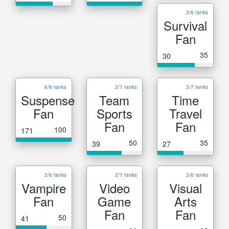
3/6 ranks
Survival
Fan
35
30
6/6 ranks
2/7 ranks
3/7 ranks
Suspense
Team
Time
Fan
Sports
Travel
Fan
Fan
100
171
50
35
39
27
3/6 ranks
2/7 ranks
3/6 ranks
Vampire
Video
Visual
Fan
Game
Arts
Fan
Fan
50
41