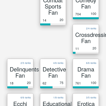
Sports
Fan
Fan
100
704
20
14
2/4 ranks
Crossdressi
Fan
20
11
2/5 ranks
4/6 ranks
6/6 ranks
Delinquents
Detective
Drama
Fan
Fan
Fan
20
75
100
18
62
761
6/6 ranks
1/8 ranks
3/5 ranks
Ecchi
Educational
Erotica