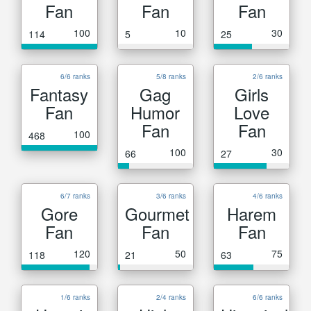
Fan
Fan
Fan
100
10
30
114
5
25
6/6 ranks
5/8 ranks
2/6 ranks
Fantasy
Gag
Girls
Fan
Humor
Love
Fan
Fan
100
468
100
30
66
27
6/7 ranks
3/6 ranks
4/6 ranks
Gore
Gourmet
Harem
Fan
Fan
Fan
120
50
75
118
21
63
1/6 ranks
2/4 ranks
6/6 ranks