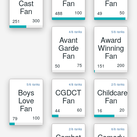
Cast
Fan
Fan
Fan
100
50
488
49
300
251
4/6 ranks
5/6 ranks
Avant
Award
Garde
Winning
Fan
Fan
75
200
50
151
5/6 ranks
4/8 ranks
2/5 ranks
Boys
CGDCT
Childcare
Love
Fan
Fan
Fan
60
20
44
16
100
79
2/6 ranks
6/6 ranks
Combat
Comedy