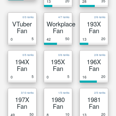
20
35
13
28
0/3 ranks
4/7 ranks
2/6 ranks
VTuber
Workplace
193X
Fan
Fan
Fan
5
50
20
0
42
13
0/5 ranks
0/6 ranks
2/8 ranks
194X
195X
196X
Fan
Fan
Fan
5
5
20
0
0
16
3/13 ranks
1/5 ranks
2/5 ranks
197X
1980
1981
Fan
Fan
Fan
50
10
20
49
8
13