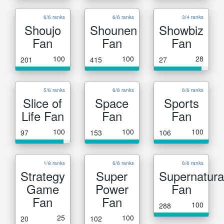
6/6 ranks
6/6 ranks
3/4 ranks
Shoujo
Shounen
Showbiz
Fan
Fan
Fan
100
100
28
201
415
27
5/6 ranks
6/6 ranks
6/6 ranks
Slice of
Space
Sports
Life Fan
Fan
Fan
100
100
100
97
153
106
1/8 ranks
6/6 ranks
6/6 ranks
Strategy
Super
Supernatura
Game
Power
Fan
Fan
Fan
100
288
25
100
20
102