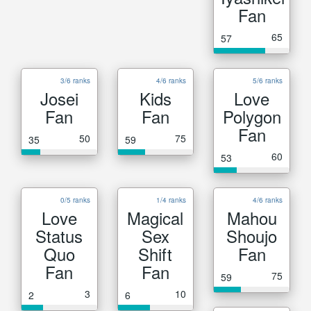
Fan
65
57
3/6 ranks
4/6 ranks
5/6 ranks
Josei
Kids
Love
Fan
Fan
Polygon
Fan
50
75
35
59
60
53
0/5 ranks
1/4 ranks
4/6 ranks
Love
Magical
Mahou
Status
Sex
Shoujo
Quo
Shift
Fan
Fan
Fan
75
59
3
10
2
6