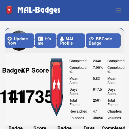
MAL-Badges
Open 
Ladyxzeus
Update
It's
MAL
BBCode
Now
me
Profile
Badge
Last Update: One Month ago
Completed
2340
Completed
Completed
7.96%
Completed
Badges
XP Score
%
%
Mean
5.83
Mean
Score
Score
141
117350
Days
617.5
Days
Spent
Spent
Total
2561
Total
Entries
Entries
Rewatched
47
Chapters
Episodes
38056
Volumes
Badge
Score
Badge
Days
Completed