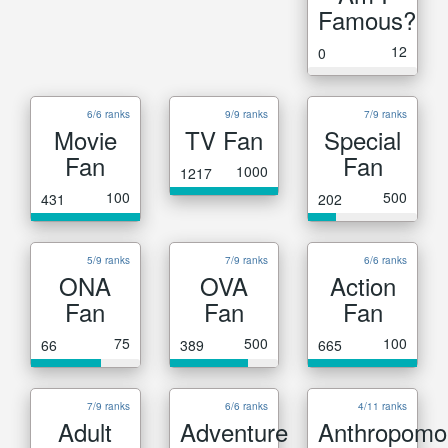
Famous?
12
0
6/6 ranks
9/9 ranks
7/9 ranks
Movie
TV Fan
Special
Fan
Fan
1000
1217
100
500
431
202
5/9 ranks
7/9 ranks
6/6 ranks
ONA
OVA
Action
Fan
Fan
Fan
75
500
100
66
389
665
7/9 ranks
6/6 ranks
4/11 ranks
Adult
Adventure
Anthropomo