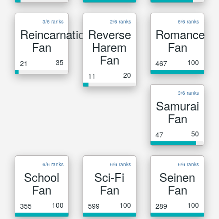
3/6 ranks
2/6 ranks
6/6 ranks
Reincarnation
Reverse
Romance
Fan
Harem
Fan
Fan
35
100
21
467
20
11
3/6 ranks
Samurai
Fan
50
47
6/6 ranks
6/6 ranks
6/6 ranks
School
Sci-Fi
Seinen
Fan
Fan
Fan
100
100
100
355
599
289