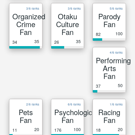
3/6 ranks
3/6 ranks
5/6 ranks
Organized
Otaku
Parody
Crime
Culture
Fan
Fan
Fan
100
82
35
35
34
26
4/6 ranks
Performing
Arts
Fan
50
37
2/6 ranks
6/6 ranks
1/6 ranks
Pets
Psychological
Racing
Fan
Fan
Fan
20
100
20
11
176
18