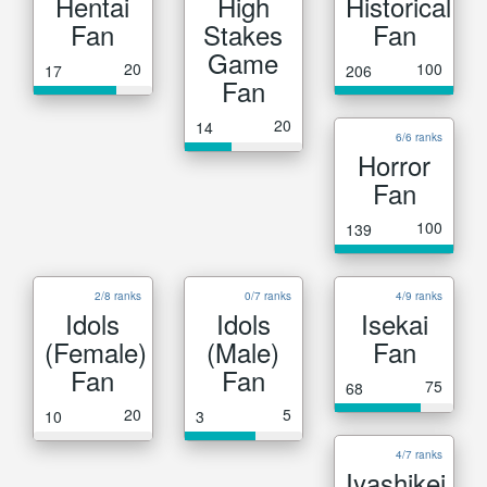
Hentai
High
Historical
Fan
Stakes
Fan
Game
20
100
17
206
Fan
20
14
6/6 ranks
Horror
Fan
100
139
2/8 ranks
0/7 ranks
4/9 ranks
Idols
Idols
Isekai
(Female)
(Male)
Fan
Fan
Fan
75
68
20
5
10
3
4/7 ranks
Iyashikei