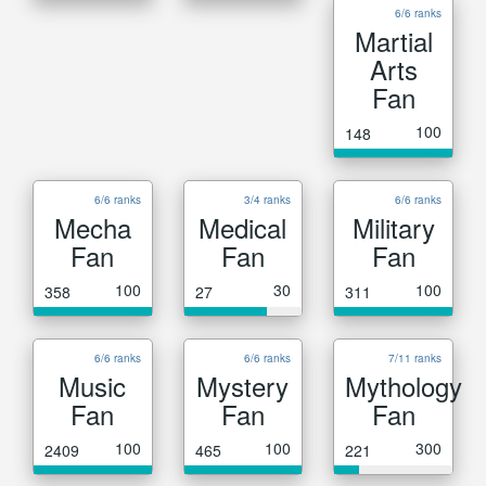
6/6 ranks
Martial
Arts
Fan
100
148
6/6 ranks
3/4 ranks
6/6 ranks
Mecha
Medical
Military
Fan
Fan
Fan
100
30
100
358
27
311
6/6 ranks
6/6 ranks
7/11 ranks
Music
Mystery
Mythology
Fan
Fan
Fan
100
100
300
2409
465
221