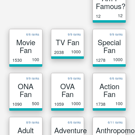
Famous?
12
12
6/6 ranks
9/9 ranks
9/9 ranks
Movie
TV Fan
Special
Fan
Fan
1000
2038
100
1000
1530
1278
9/9 ranks
9/9 ranks
6/6 ranks
ONA
OVA
Action
Fan
Fan
Fan
500
1000
100
1090
1059
1738
8/9 ranks
6/6 ranks
6/11 ranks
Adult
Adventure
Anthropomo