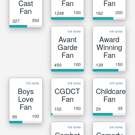
Cast
Fan
Fan
Fan
100
200
1248
162
350
327
6/6 ranks
4/6 ranks
Avant
Award
Garde
Winning
Fan
Fan
100
150
450
139
5/6 ranks
6/8 ranks
3/5 ranks
Boys
CGDCT
Childcare
Love
Fan
Fan
Fan
150
35
102
29
100
85
4/6 ranks
6/6 ranks
Combat
Comedy