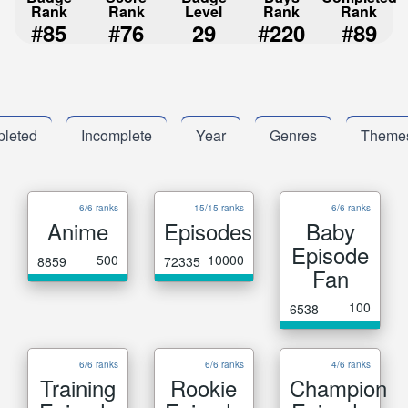
Rank
Rank
Level
Rank
Rank
#
#
#
#
85
76
29
220
89
leted
Incomplete
Year
Genres
Theme
6/6 ranks
15/15 ranks
6/6 ranks
Anime
Episodes
Baby
Episode
500
10000
8859
72335
Fan
100
6538
6/6 ranks
6/6 ranks
4/6 ranks
Training
Rookie
Champion