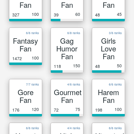
Fan
Fan
Fan
100
60
45
327
39
48
6/6 ranks
6/8 ranks
3/6 ranks
Fantasy
Gag
Girls
Fan
Humor
Love
Fan
Fan
100
1472
150
50
118
48
7/7 ranks
4/6 ranks
6/6 ranks
Gore
Gourmet
Harem
Fan
Fan
Fan
120
75
100
176
72
198
6/6 ranks
4/4 ranks
6/6 ranks