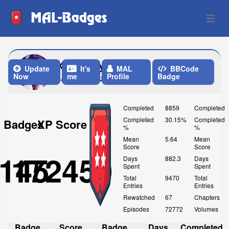
MAL-Badges
Open 
KuroiKikyou
Update
It's
MAL
BBCode
Now
me
Profile
Badge
Last Update: 2 Months ago
Completed
8859
Completed
Completed
30.15%
Completed
Badges
XP Score
%
%
Mean
5.64
Mean
Score
Score
145
172450
Days
882.3
Days
Spent
Spent
Total
9470
Total
Entries
Entries
Rewatched
67
Chapters
Episodes
72772
Volumes
Badge
Score
Badge
Days
Completed