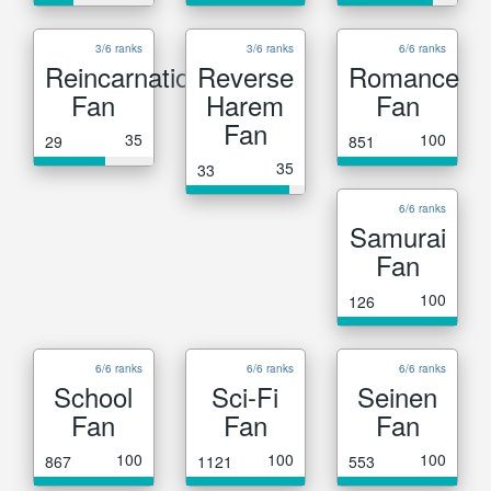
3/6 ranks
3/6 ranks
6/6 ranks
Reincarnation
Reverse
Romance
Fan
Harem
Fan
Fan
35
100
29
851
35
33
6/6 ranks
Samurai
Fan
100
126
6/6 ranks
6/6 ranks
6/6 ranks
School
Sci-Fi
Seinen
Fan
Fan
Fan
100
100
100
867
1121
553