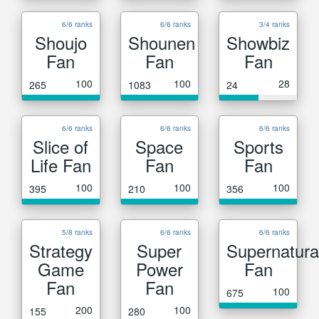
6/6 ranks
6/6 ranks
3/4 ranks
Shoujo
Shounen
Showbiz
Fan
Fan
Fan
100
100
28
265
1083
24
6/6 ranks
6/6 ranks
6/6 ranks
Slice of
Space
Sports
Life Fan
Fan
Fan
100
100
100
395
210
356
5/8 ranks
6/6 ranks
6/6 ranks
Strategy
Super
Supernatura
Game
Power
Fan
Fan
Fan
100
675
200
100
155
280