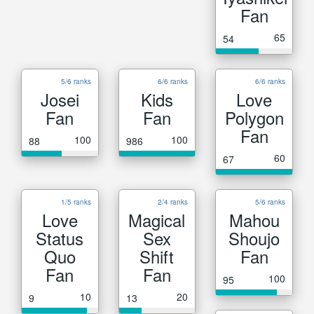
Fan
65
54
5/6 ranks
6/6 ranks
6/6 ranks
Josei
Kids
Love
Fan
Fan
Polygon
Fan
100
100
88
986
60
67
1/5 ranks
2/4 ranks
5/6 ranks
Love
Magical
Mahou
Status
Sex
Shoujo
Quo
Shift
Fan
Fan
Fan
100
95
10
20
9
13