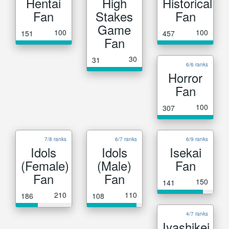
Hentai
High
Historical
Fan
Stakes
Fan
Game
100
100
151
457
Fan
30
31
6/6 ranks
Horror
Fan
100
307
7/8 ranks
6/7 ranks
6/9 ranks
Idols
Idols
Isekai
(Female)
(Male)
Fan
Fan
Fan
150
141
210
110
186
108
4/7 ranks
Iyashikei