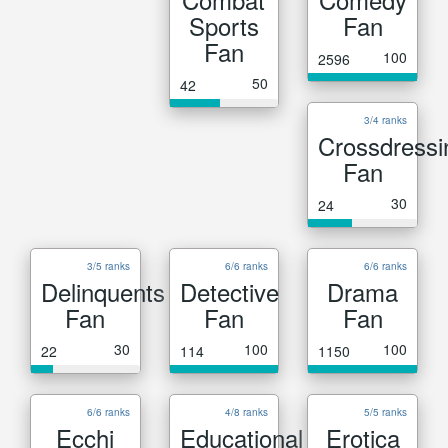
Sports
Fan
Fan
100
2596
50
42
3/4 ranks
Crossdressi
Fan
30
24
3/5 ranks
6/6 ranks
6/6 ranks
Delinquents
Detective
Drama
Fan
Fan
Fan
30
100
100
22
114
1150
6/6 ranks
4/8 ranks
5/5 ranks
Ecchi
Educational
Erotica