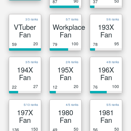
90
50
87
37
3/3 ranks
5/7 ranks
5/6 ranks
VTuber
Workplace
193X
Fan
Fan
Fan
20
100
95
59
79
78
3/5 ranks
2/6 ranks
4/8 ranks
194X
195X
196X
Fan
Fan
Fan
27
20
100
22
12
76
5/13 ranks
4/5 ranks
5/5 ranks
197X
1980
1981
Fan
Fan
Fan
150
50
50
136
49
56