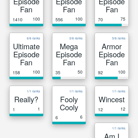
Episode
Episode
Episode
Fan
Fan
Fan
100
100
75
1410
556
70
6/6 ranks
3/6 ranks
5/6 ranks
Ultimate
Mega
Armor
Episode
Episode
Episode
Fan
Fan
Fan
100
50
100
158
35
92
1/1 ranks
1/1 ranks
1/1 ranks
Really?
Fooly
Wincest
Cooly
1
12
1
12
6
6
1/1 ranks
Am I