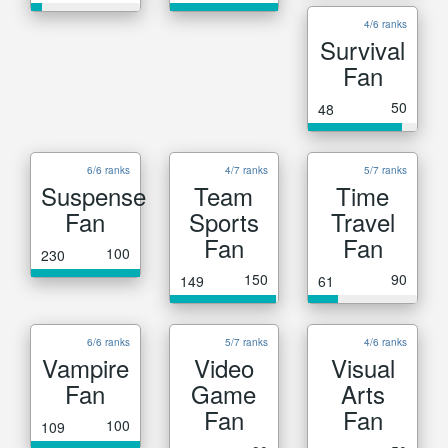
4/6 ranks
Survival
Fan
50
48
6/6 ranks
4/7 ranks
5/7 ranks
Suspense
Team
Time
Fan
Sports
Travel
Fan
Fan
100
230
150
90
149
61
6/6 ranks
5/7 ranks
4/6 ranks
Vampire
Video
Visual
Fan
Game
Arts
Fan
Fan
100
109