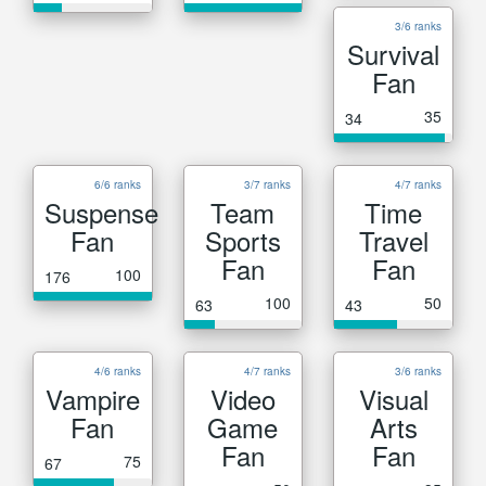
3/6 ranks
Survival
Fan
35
34
6/6 ranks
3/7 ranks
4/7 ranks
Suspense
Team
Time
Fan
Sports
Travel
Fan
Fan
100
176
100
50
63
43
4/6 ranks
4/7 ranks
3/6 ranks
Vampire
Video
Visual
Fan
Game
Arts
Fan
Fan
75
67