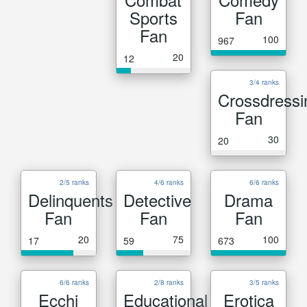
Sports
Fan
Fan
100
967
20
12
3/4 ranks
Crossdressi
Fan
30
20
2/5 ranks
4/6 ranks
6/6 ranks
Delinquents
Detective
Drama
Fan
Fan
Fan
20
75
100
17
59
673
6/6 ranks
2/8 ranks
3/5 ranks
Ecchi
Educational
Erotica