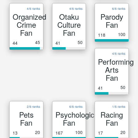
4/6 ranks
4/6 ranks
6/6 ranks
Organized
Otaku
Parody
Crime
Culture
Fan
Fan
Fan
100
118
45
50
44
41
4/6 ranks
Performing
Arts
Fan
50
41
2/6 ranks
6/6 ranks
1/6 ranks
Pets
Psychological
Racing
Fan
Fan
Fan
20
100
20
13
167
17