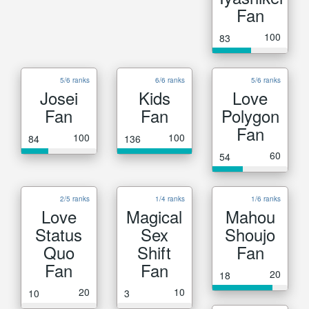
Fan
100
83
5/6 ranks
6/6 ranks
5/6 ranks
Josei
Kids
Love
Fan
Fan
Polygon
Fan
100
100
84
136
60
54
2/5 ranks
1/4 ranks
1/6 ranks
Love
Magical
Mahou
Status
Sex
Shoujo
Quo
Shift
Fan
Fan
Fan
20
18
20
10
10
3