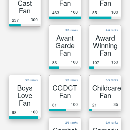
Cast
Fan
Fan
Fan
100
100
463
85
300
237
5/6 ranks
4/6 ranks
Avant
Award
Garde
Winning
Fan
Fan
100
150
83
107
5/6 ranks
5/8 ranks
3/5 ranks
Boys
CGDCT
Childcare
Love
Fan
Fan
Fan
100
35
81
21
100
98
2/6 ranks
6/6 ranks
Combat
Comedy