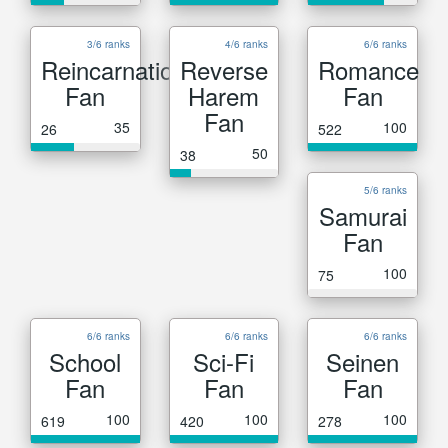
3/6 ranks
4/6 ranks
6/6 ranks
Reincarnation
Reverse
Romance
Fan
Harem
Fan
Fan
35
100
26
522
50
38
5/6 ranks
Samurai
Fan
100
75
6/6 ranks
6/6 ranks
6/6 ranks
School
Sci-Fi
Seinen
Fan
Fan
Fan
100
100
100
619
420
278