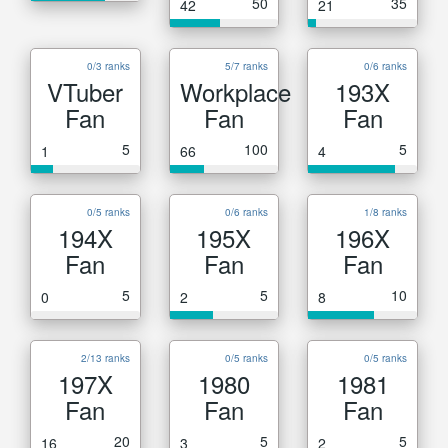
50
35
42
21
0/3 ranks
5/7 ranks
0/6 ranks
VTuber
Workplace
193X
Fan
Fan
Fan
5
100
5
1
66
4
0/5 ranks
0/6 ranks
1/8 ranks
194X
195X
196X
Fan
Fan
Fan
5
5
10
0
2
8
2/13 ranks
0/5 ranks
0/5 ranks
197X
1980
1981
Fan
Fan
Fan
20
5
5
16
3
2