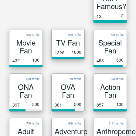
Famous?
12
12
6/6 ranks
9/9 ranks
7/9 ranks
Movie
TV Fan
Special
Fan
Fan
1000
1326
100
500
432
453
8/9 ranks
7/9 ranks
6/6 ranks
ONA
OVA
Action
Fan
Fan
Fan
500
500
100
397
381
857
7/9 ranks
6/6 ranks
5/11 ranks
Adult
Adventure
Anthropomo