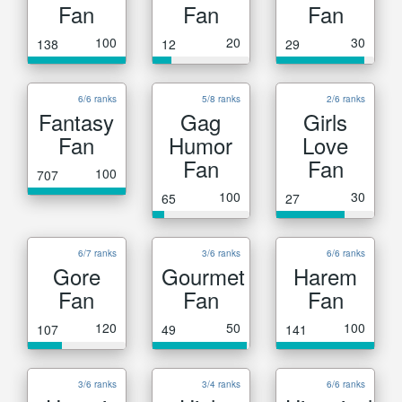
Fan
Fan
Fan
100
20
30
138
12
29
6/6 ranks
5/8 ranks
2/6 ranks
Fantasy
Gag
Girls
Fan
Humor
Love
Fan
Fan
100
707
100
30
65
27
6/7 ranks
3/6 ranks
6/6 ranks
Gore
Gourmet
Harem
Fan
Fan
Fan
120
50
100
107
49
141
3/6 ranks
3/4 ranks
6/6 ranks