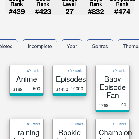
Rank
Rank
Level
Rank
Rank
#
#
#
#
439
423
27
832
474
leted
Incomplete
Year
Genres
Theme
6/6 ranks
15/15 ranks
6/6 ranks
Anime
Episodes
Baby
Episode
500
10000
3189
31430
Fan
100
1769
6/6 ranks
6/6 ranks
2/6 ranks
Training
Rookie
Champion