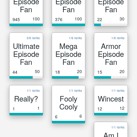
Episode
Episode
Episode
Fan
Fan
Fan
100
100
30
945
376
22
3/6 ranks
1/6 ranks
1/6 ranks
Ultimate
Mega
Armor
Episode
Episode
Episode
Fan
Fan
Fan
50
20
20
44
18
15
1/1 ranks
1/1 ranks
1/1 ranks
Really?
Fooly
Wincest
Cooly
1
12
1
12
6
6
1/1 ranks
Am I