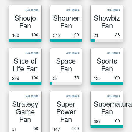
6/6 ranks
6/6 ranks
3/4 ranks
Shoujo
Shounen
Showbiz
Fan
Fan
Fan
100
100
28
160
542
21
6/6 ranks
4/6 ranks
6/6 ranks
Slice of
Space
Sports
Life Fan
Fan
Fan
100
75
100
229
52
135
2/8 ranks
6/6 ranks
6/6 ranks
Strategy
Super
Supernatura
Game
Power
Fan
Fan
Fan
100
397
50
100
31
147