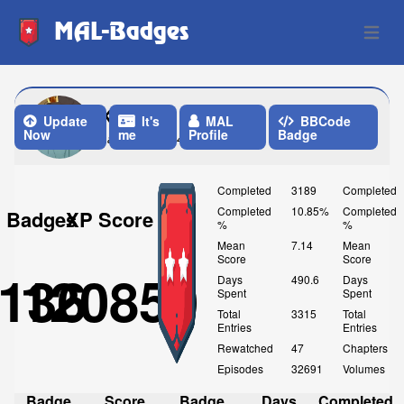
MAL-Badges
Open 
KuriPuri
Update
It's
MAL
BBCode
Now
me
Profile
Badge
Last Update: 4 Weeks ago
Completed
3189
Completed
Completed
10.85%
Completed
Badges
XP Score
%
%
Mean
7.14
Mean
Score
Score
136
120850
Days
490.6
Days
Spent
Spent
Total
3315
Total
Entries
Entries
Rewatched
47
Chapters
Episodes
32691
Volumes
Badge
Score
Badge
Days
Completed