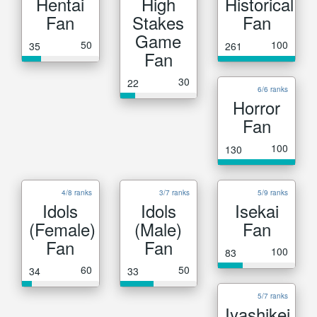
Hentai
High
Historical
Fan
Stakes
Fan
Game
50
100
35
261
Fan
30
22
6/6 ranks
Horror
Fan
100
130
4/8 ranks
3/7 ranks
5/9 ranks
Idols
Idols
Isekai
(Female)
(Male)
Fan
Fan
Fan
100
83
60
50
34
33
5/7 ranks
Iyashikei