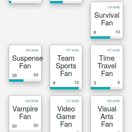
1/6 ranks
Survival
Fan
10
8
3/6 ranks
0/7 ranks
0/7 ranks
Suspense
Team
Time
Fan
Sports
Travel
Fan
Fan
50
39
10
5
9
3
3/6 ranks
0/7 ranks
0/6 ranks
Vampire
Video
Visual
Fan
Game
Arts
Fan
Fan
50
30