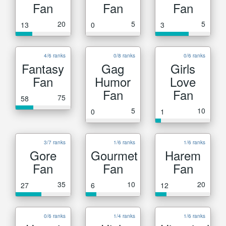
Fan
Fan
Fan
20
5
5
13
0
3
4/6 ranks
0/8 ranks
0/6 ranks
Fantasy
Gag
Girls
Fan
Humor
Love
Fan
Fan
75
58
5
10
0
1
3/7 ranks
1/6 ranks
1/6 ranks
Gore
Gourmet
Harem
Fan
Fan
Fan
35
10
20
27
6
12
0/6 ranks
1/4 ranks
1/6 ranks