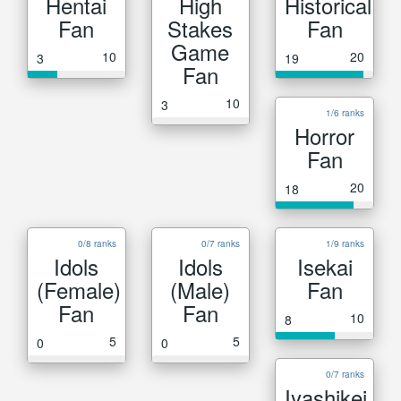
Hentai
High
Historical
Fan
Stakes
Fan
Game
10
20
3
19
Fan
10
3
1/6 ranks
Horror
Fan
20
18
0/8 ranks
0/7 ranks
1/9 ranks
Idols
Idols
Isekai
(Female)
(Male)
Fan
Fan
Fan
10
8
5
5
0
0
0/7 ranks
Iyashikei