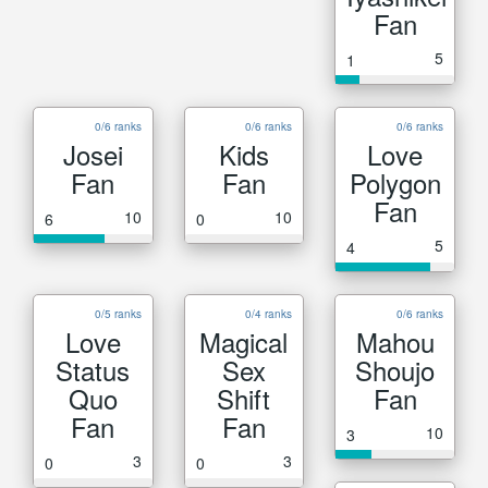
Fan
5
1
0/6 ranks
0/6 ranks
0/6 ranks
Josei
Kids
Love
Fan
Fan
Polygon
Fan
10
10
6
0
5
4
0/5 ranks
0/4 ranks
0/6 ranks
Love
Magical
Mahou
Status
Sex
Shoujo
Quo
Shift
Fan
Fan
Fan
10
3
3
3
0
0