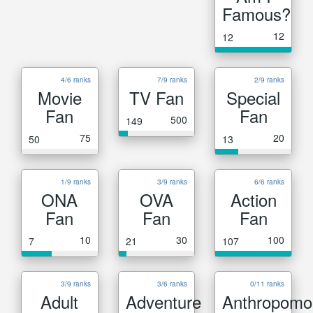
Famous?
12
12
4/6 ranks
7/9 ranks
2/9 ranks
Movie
TV Fan
Special
Fan
Fan
500
149
75
20
50
13
1/9 ranks
3/9 ranks
6/6 ranks
ONA
OVA
Action
Fan
Fan
Fan
10
30
100
7
21
107
3/9 ranks
3/6 ranks
0/11 ranks
Adult
Adventure
Anthropomo