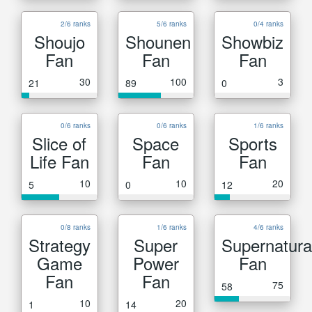
2/6 ranks
5/6 ranks
0/4 ranks
Shoujo
Shounen
Showbiz
Fan
Fan
Fan
30
100
3
21
89
0
0/6 ranks
0/6 ranks
1/6 ranks
Slice of
Space
Sports
Life Fan
Fan
Fan
10
10
20
5
0
12
0/8 ranks
1/6 ranks
4/6 ranks
Strategy
Super
Supernatura
Game
Power
Fan
Fan
Fan
75
58
10
20
1
14