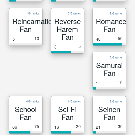
1/6 ranks
0/6 ranks
3/6 ranks
Reincarnation
Reverse
Romance
Fan
Harem
Fan
Fan
10
50
5
48
5
3
0/6 ranks
Samurai
Fan
10
1
4/6 ranks
1/6 ranks
2/6 ranks
School
Sci-Fi
Seinen
Fan
Fan
Fan
75
20
30
66
16
21