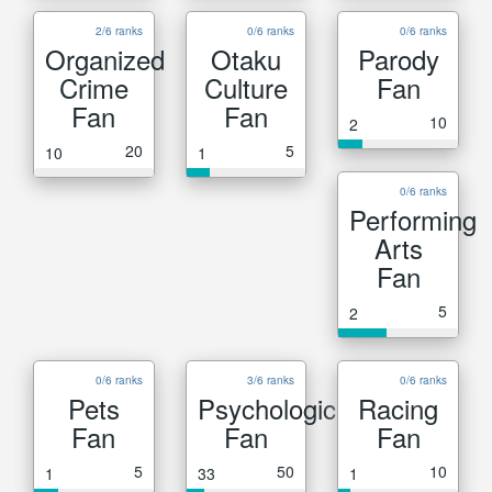
2/6 ranks
0/6 ranks
0/6 ranks
Organized
Otaku
Parody
Crime
Culture
Fan
Fan
Fan
10
2
20
5
10
1
0/6 ranks
Performing
Arts
Fan
5
2
0/6 ranks
3/6 ranks
0/6 ranks
Pets
Psychological
Racing
Fan
Fan
Fan
5
50
10
1
33
1