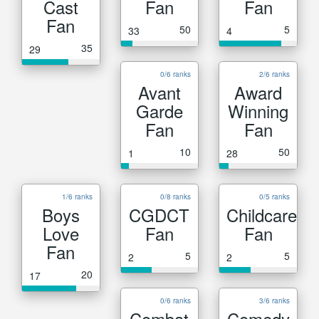
Cast
Fan
Fan
Fan
50
5
33
4
35
29
0/6 ranks
2/6 ranks
Avant
Award
Garde
Winning
Fan
Fan
10
50
1
28
1/6 ranks
0/8 ranks
0/5 ranks
Boys
CGDCT
Childcare
Love
Fan
Fan
Fan
5
5
2
2
20
17
0/6 ranks
3/6 ranks
Combat
Comedy