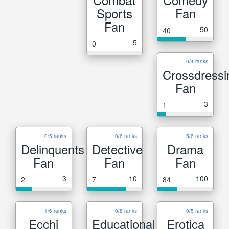
Sports
Fan
Fan
50
40
5
0
0/4 ranks
Crossdressi
Fan
3
1
0/5 ranks
0/6 ranks
5/6 ranks
Delinquents
Detective
Drama
Fan
Fan
Fan
3
10
100
2
7
84
1/6 ranks
0/8 ranks
0/5 ranks
Ecchi
Educational
Erotica