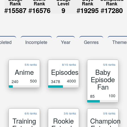
Rank
Rank
Level
Rank
Rank
#
#
#
#
15587
16576
9
19295
17280
leted
Incomplete
Year
Genres
Theme
5/6 ranks
8/15 ranks
5/6 ranks
Anime
Episodes
Baby
Episode
500
4000
240
3478
Fan
100
85
6/6 ranks
3/6 ranks
0/6 ranks
Training
Rookie
Champion