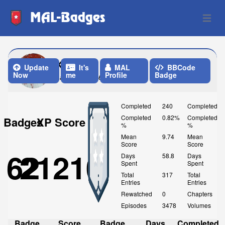
MAL-Badges
Open 
Ksmika
Update
It's
MAL
BBCode
Now
me
Profile
Badge
Last Update: 6 Days ago
Completed
240
Completed
Completed
0.82%
Completed
Badges
XP Score
%
%
Mean
9.74
Mean
Score
Score
62
21210
Days
58.8
Days
Spent
Spent
Total
317
Total
Entries
Entries
Rewatched
0
Chapters
Episodes
3478
Volumes
Badge
Score
Badge
Days
Completed