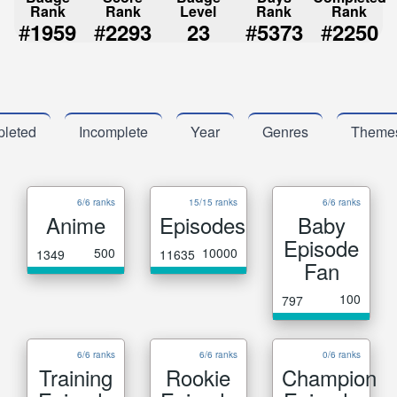
Rank
Rank
Level
Rank
Rank
#
#
#
#
1959
2293
23
5373
2250
leted
Incomplete
Year
Genres
Theme
6/6 ranks
15/15 ranks
6/6 ranks
Anime
Episodes
Baby
Episode
500
10000
1349
11635
Fan
100
797
6/6 ranks
6/6 ranks
0/6 ranks
Training
Rookie
Champion