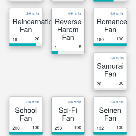
2/6 ranks
0/6 ranks
6/6 ranks
Reincarnation
Reverse
Romance
Fan
Harem
Fan
Fan
20
100
18
180
5
1
2/6 ranks
Samurai
Fan
30
20
6/6 ranks
6/6 ranks
6/6 ranks
School
Sci-Fi
Seinen
Fan
Fan
Fan
100
100
100
200
253
132