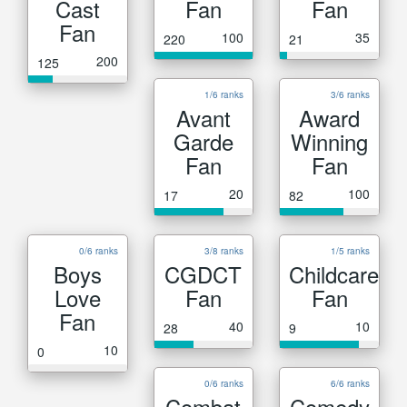
Cast
Fan
Fan
Fan
100
35
220
21
200
125
1/6 ranks
3/6 ranks
Avant
Award
Garde
Winning
Fan
Fan
20
100
17
82
0/6 ranks
3/8 ranks
1/5 ranks
Boys
CGDCT
Childcare
Love
Fan
Fan
Fan
40
10
28
9
10
0
0/6 ranks
6/6 ranks
Combat
Comedy