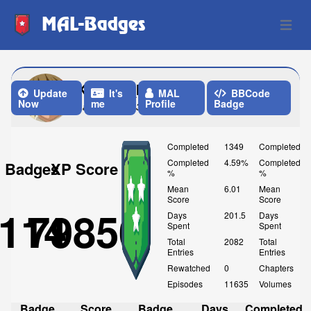
MAL-Badges
Open 
Knighty_IX
Update
It's
MAL
BBCode
Now
me
Profile
Badge
Last Update: 3 Weeks ago
Completed
1349
Completed
Completed
4.59%
Completed
Badges
XP Score
%
%
Mean
6.01
Mean
Score
Score
114
79850
Days
201.5
Days
Spent
Spent
Total
2082
Total
Entries
Entries
Rewatched
0
Chapters
Episodes
11635
Volumes
Badge
Score
Badge
Days
Completed