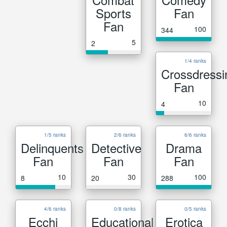
Sports
Fan
Fan
100
344
5
2
1/4 ranks
Crossdressi
Fan
10
4
1/5 ranks
2/6 ranks
6/6 ranks
Delinquents
Detective
Drama
Fan
Fan
Fan
10
30
100
8
20
288
4/6 ranks
0/8 ranks
0/5 ranks
Ecchi
Educational
Erotica