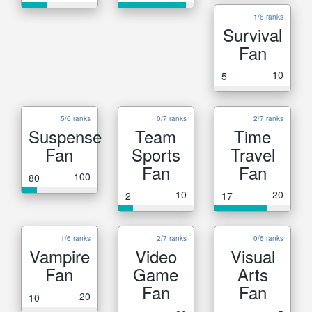
1/6 ranks
Survival
Fan
10
5
5/6 ranks
0/7 ranks
2/7 ranks
Suspense
Team
Time
Fan
Sports
Travel
Fan
Fan
100
80
10
20
2
17
1/6 ranks
2/7 ranks
0/6 ranks
Vampire
Video
Visual
Fan
Game
Arts
Fan
Fan
20
10