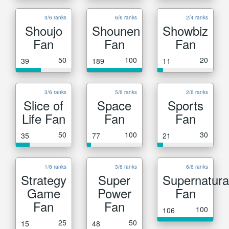
3/6 ranks
6/6 ranks
2/4 ranks
Shoujo
Shounen
Showbiz
Fan
Fan
Fan
50
100
20
39
189
11
3/6 ranks
5/6 ranks
2/6 ranks
Slice of
Space
Sports
Life Fan
Fan
Fan
50
100
30
35
77
21
1/8 ranks
3/6 ranks
6/6 ranks
Strategy
Super
Supernatura
Game
Power
Fan
Fan
Fan
100
106
25
50
15
48