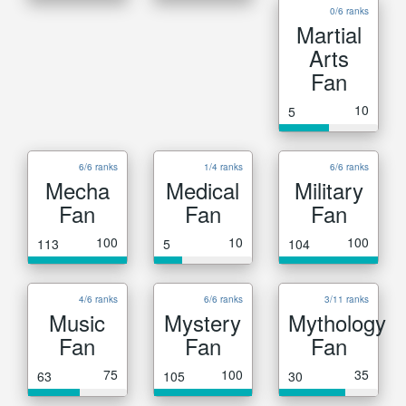
0/6 ranks
Martial
Arts
Fan
10
5
6/6 ranks
1/4 ranks
6/6 ranks
Mecha
Medical
Military
Fan
Fan
Fan
100
10
100
113
5
104
4/6 ranks
6/6 ranks
3/11 ranks
Music
Mystery
Mythology
Fan
Fan
Fan
75
100
35
63
105
30