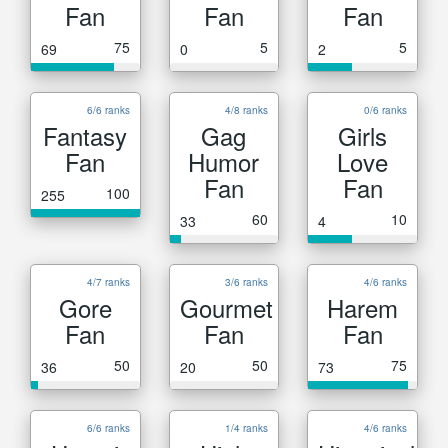
Fan
Fan
Fan
75
5
5
69
0
2
6/6 ranks
4/8 ranks
0/6 ranks
Fantasy
Gag
Girls
Fan
Humor
Love
Fan
Fan
100
255
60
10
33
4
4/7 ranks
3/6 ranks
4/6 ranks
Gore
Gourmet
Harem
Fan
Fan
Fan
50
50
75
36
20
73
6/6 ranks
1/4 ranks
4/6 ranks