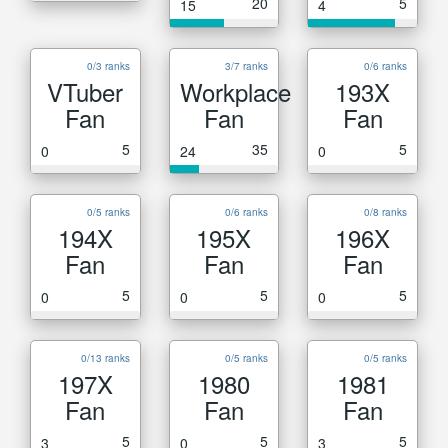
20
5
15
4
0/3 ranks
3/7 ranks
0/6 ranks
VTuber
Workplace
193X
Fan
Fan
Fan
5
35
5
0
24
0
0/5 ranks
0/6 ranks
0/8 ranks
194X
195X
196X
Fan
Fan
Fan
5
5
5
0
0
0
0/13 ranks
0/5 ranks
0/5 ranks
197X
1980
1981
Fan
Fan
Fan
5
5
5
3
0
3