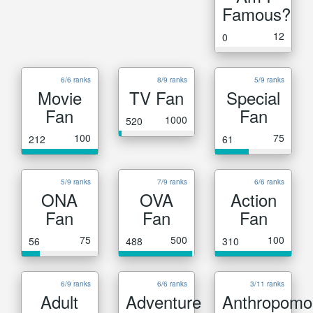
Famous?
12
0
6/6 ranks
8/9 ranks
5/9 ranks
Movie
TV Fan
Special
Fan
Fan
1000
520
100
75
212
61
5/9 ranks
7/9 ranks
6/6 ranks
ONA
OVA
Action
Fan
Fan
Fan
75
500
100
56
488
310
6/9 ranks
6/6 ranks
3/11 ranks
Adult
Adventure
Anthropomo