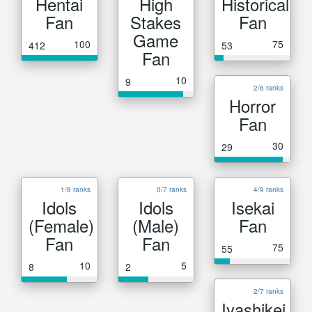
Hentai
High
Historical
Fan
Stakes
Fan
Game
100
75
412
53
Fan
10
9
2/6 ranks
Horror
Fan
30
29
1/8 ranks
0/7 ranks
4/9 ranks
Idols
Idols
Isekai
(Female)
(Male)
Fan
Fan
Fan
75
55
10
5
8
2
2/7 ranks
Iyashikei