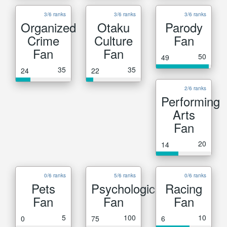
3/6 ranks
3/6 ranks
3/6 ranks
Organized
Otaku
Parody
Crime
Culture
Fan
Fan
Fan
50
49
35
35
24
22
2/6 ranks
Performing
Arts
Fan
20
14
0/6 ranks
5/6 ranks
0/6 ranks
Pets
Psychological
Racing
Fan
Fan
Fan
5
100
10
0
75
6