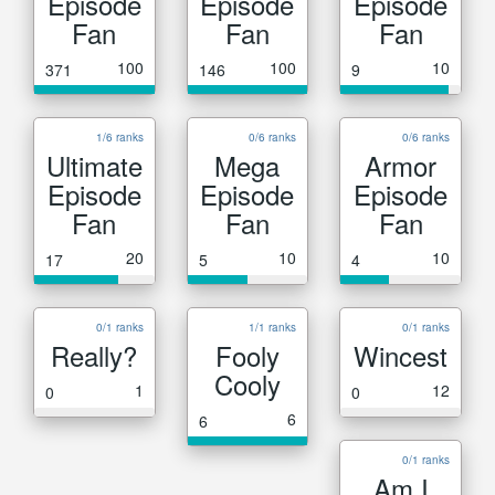
Episode
Episode
Episode
Fan
Fan
Fan
100
100
10
371
146
9
1/6 ranks
0/6 ranks
0/6 ranks
Ultimate
Mega
Armor
Episode
Episode
Episode
Fan
Fan
Fan
20
10
10
17
5
4
0/1 ranks
1/1 ranks
0/1 ranks
Really?
Fooly
Wincest
Cooly
1
12
0
0
6
6
0/1 ranks
Am I