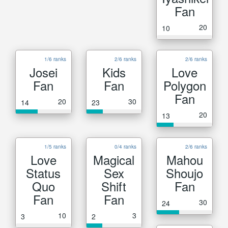
Fan
20
10
1/6 ranks
2/6 ranks
2/6 ranks
Josei
Kids
Love
Fan
Fan
Polygon
Fan
20
30
14
23
20
13
1/5 ranks
0/4 ranks
2/6 ranks
Love
Magical
Mahou
Status
Sex
Shoujo
Quo
Shift
Fan
Fan
Fan
30
24
10
3
3
2