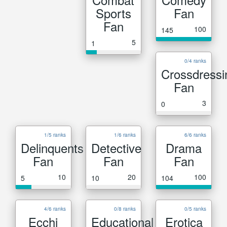
Sports
Fan
Fan
100
145
5
1
0/4 ranks
Crossdressi
Fan
3
0
1/5 ranks
1/6 ranks
6/6 ranks
Delinquents
Detective
Drama
Fan
Fan
Fan
10
20
100
5
10
104
4/6 ranks
0/8 ranks
0/5 ranks
Ecchi
Educational
Erotica