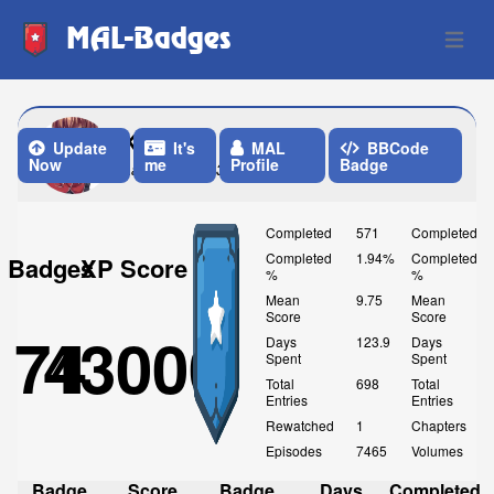
MAL-Badges
Open 
Kiminori
Update
It's
MAL
BBCode
Now
me
Profile
Badge
Last Update: 3 Weeks ago
Completed
571
Completed
Completed
1.94%
Completed
Badges
XP Score
%
%
Mean
9.75
Mean
Score
Score
74
43000
Days
123.9
Days
Spent
Spent
Total
698
Total
Entries
Entries
Rewatched
1
Chapters
Episodes
7465
Volumes
Badge
Score
Badge
Days
Completed