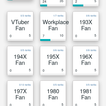
35
5
24
2
0/3 ranks
1/7 ranks
0/6 ranks
VTuber
Workplace
193X
Fan
Fan
Fan
5
10
5
0
7
0
0/5 ranks
0/6 ranks
0/8 ranks
194X
195X
196X
Fan
Fan
Fan
5
5
5
0
0
0
0/13 ranks
0/5 ranks
0/5 ranks
197X
1980
1981
Fan
Fan
Fan
5
5
5
0
0
0