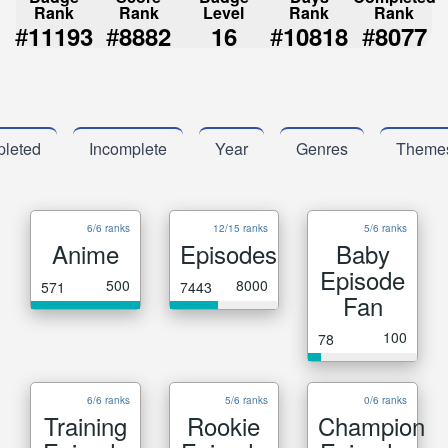
Rank
Rank
Level
Rank
Rank
#
#
#
#
11193
8882
16
10818
8077
leted
Incomplete
Year
Genres
Theme
6/6 ranks
12/15 ranks
5/6 ranks
Anime
Episodes
Baby
Episode
500
8000
571
7443
Fan
100
78
6/6 ranks
5/6 ranks
0/6 ranks
Training
Rookie
Champion