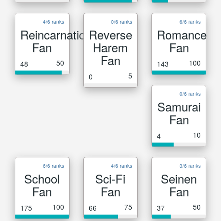
4/6 ranks
0/6 ranks
6/6 ranks
Reincarnation
Reverse
Romance
Fan
Harem
Fan
Fan
50
100
48
143
5
0
0/6 ranks
Samurai
Fan
10
4
6/6 ranks
4/6 ranks
3/6 ranks
School
Sci-Fi
Seinen
Fan
Fan
Fan
100
75
50
175
66
37