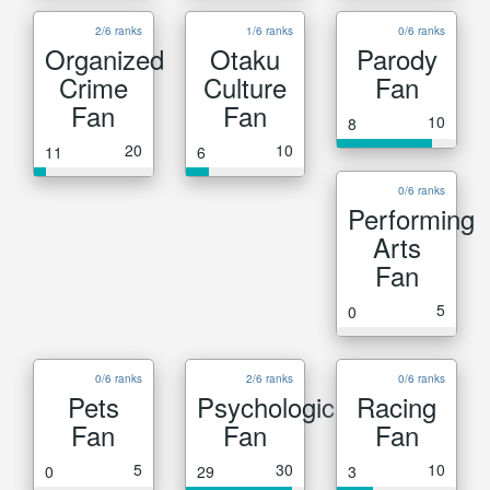
2/6 ranks
1/6 ranks
0/6 ranks
Organized
Otaku
Parody
Crime
Culture
Fan
Fan
Fan
10
8
20
10
11
6
0/6 ranks
Performing
Arts
Fan
5
0
0/6 ranks
2/6 ranks
0/6 ranks
Pets
Psychological
Racing
Fan
Fan
Fan
5
30
10
0
29
3