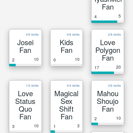
Fan
5
4
0/6 ranks
0/6 ranks
2/6 ranks
Josei
Kids
Love
Fan
Fan
Polygon
Fan
10
10
2
0
20
17
1/5 ranks
0/4 ranks
0/6 ranks
Love
Magical
Mahou
Status
Sex
Shoujo
Quo
Shift
Fan
Fan
Fan
10
2
10
3
3
1