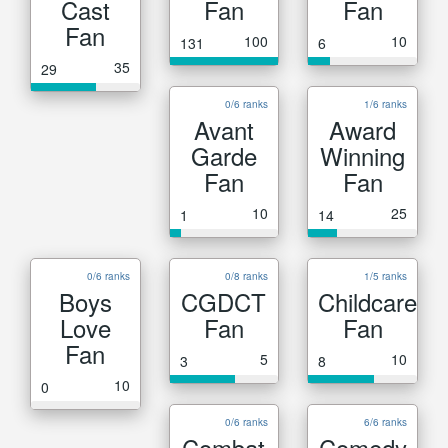
Cast
Fan
Fan
Fan
100
10
131
6
35
29
0/6 ranks
1/6 ranks
Avant
Award
Garde
Winning
Fan
Fan
10
25
1
14
0/6 ranks
0/8 ranks
1/5 ranks
Boys
CGDCT
Childcare
Love
Fan
Fan
Fan
5
10
3
8
10
0
0/6 ranks
6/6 ranks
Combat
Comedy