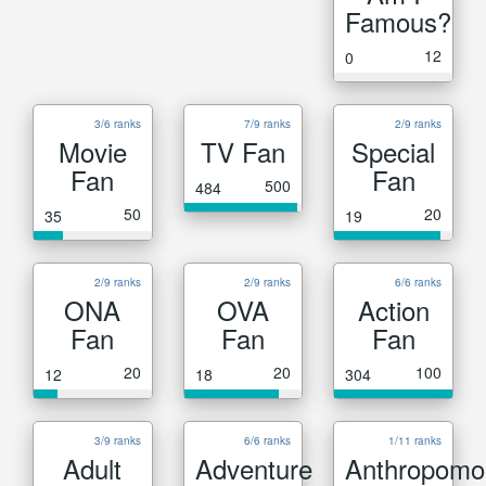
Famous?
12
0
3/6 ranks
7/9 ranks
2/9 ranks
Movie
TV Fan
Special
Fan
Fan
500
484
50
20
35
19
2/9 ranks
2/9 ranks
6/6 ranks
ONA
OVA
Action
Fan
Fan
Fan
20
20
100
12
18
304
3/9 ranks
6/6 ranks
1/11 ranks
Adult
Adventure
Anthropomo