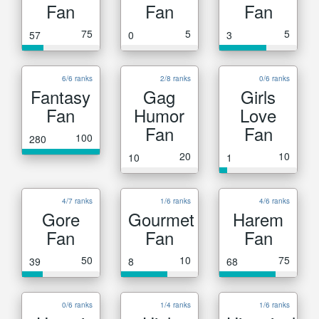
Fan
Fan
Fan
75
5
5
57
0
3
6/6 ranks
2/8 ranks
0/6 ranks
Fantasy
Gag
Girls
Fan
Humor
Love
Fan
Fan
100
280
20
10
10
1
4/7 ranks
1/6 ranks
4/6 ranks
Gore
Gourmet
Harem
Fan
Fan
Fan
50
10
75
39
8
68
0/6 ranks
1/4 ranks
1/6 ranks