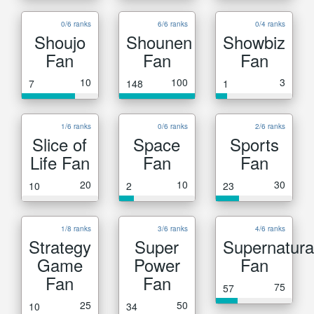
0/6 ranks
6/6 ranks
0/4 ranks
Shoujo
Shounen
Showbiz
Fan
Fan
Fan
10
100
3
7
148
1
1/6 ranks
0/6 ranks
2/6 ranks
Slice of
Space
Sports
Life Fan
Fan
Fan
20
10
30
10
2
23
1/8 ranks
3/6 ranks
4/6 ranks
Strategy
Super
Supernatura
Game
Power
Fan
Fan
Fan
75
57
25
50
10
34