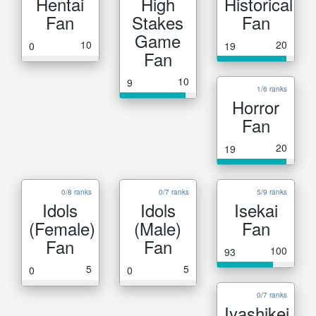
Hentai
High
Historical
Fan
Stakes
Fan
Game
10
20
0
19
Fan
10
9
1/6 ranks
Horror
Fan
20
19
0/8 ranks
0/7 ranks
5/9 ranks
Idols
Idols
Isekai
(Female)
(Male)
Fan
Fan
Fan
100
93
5
5
0
0
0/7 ranks
Iyashikei