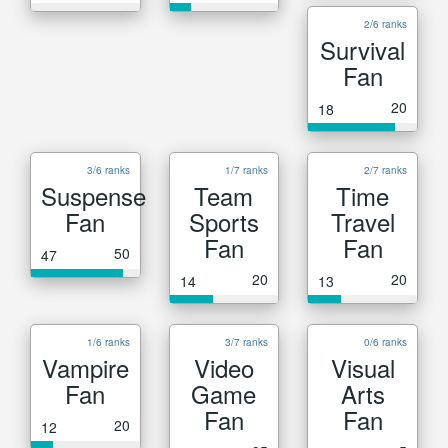
2/6 ranks
Survival
Fan
20
18
3/6 ranks
1/7 ranks
2/7 ranks
Suspense
Team
Time
Fan
Sports
Travel
Fan
Fan
50
47
20
20
14
13
1/6 ranks
3/7 ranks
0/6 ranks
Vampire
Video
Visual
Fan
Game
Arts
Fan
Fan
20
12