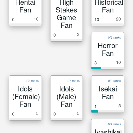
Hentai
High
Historical
Fan
Stakes
Fan
Game
10
20
0
10
Fan
3
0
0/6 ranks
Horror
Fan
10
3
0/8 ranks
0/7 ranks
0/9 ranks
Idols
Idols
Isekai
(Female)
(Male)
Fan
Fan
Fan
5
1
5
5
0
0
0/7 ranks
Iyashikei