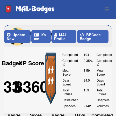
MAL-Badges
Open 
JustAdam0
Update
It's
MAL
BBCode
Now
me
Profile
Badge
Last Update: 2 Weeks ago
Completed
104
Completed
Completed
0.35%
Completed
Badges
XP Score
%
%
Mean
8.59
Mean
Score
Score
33
8360
Days
34.5
Days
Spent
Spent
Total
159
Total
Entries
Entries
Rewatched
0
Chapters
Episodes
2142
Volumes
Badge
Score
Badge
Days
Completed