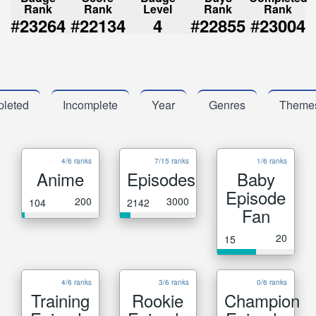
Rank
Rank
Level
Rank
Rank
#
#
#
#
23264
22134
4
22855
23004
leted
Incomplete
Year
Genres
Theme
4/6 ranks
7/15 ranks
1/6 ranks
Anime
Episodes
Baby
Episode
200
3000
104
2142
Fan
20
15
4/6 ranks
3/6 ranks
0/6 ranks
Training
Rookie
Champion