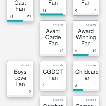
Cast
Fan
Fan
Fan
20
5
19
0
20
16
0/6 ranks
0/6 ranks
Avant
Award
Garde
Winning
Fan
Fan
10
10
0
9
0/6 ranks
0/8 ranks
0/5 ranks
Boys
CGDCT
Childcare
Love
Fan
Fan
Fan
5
5
0
2
10
0
0/6 ranks
3/6 ranks
Combat
Comedy