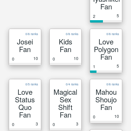
Fan
5
2
0/6 ranks
0/6 ranks
0/6 ranks
Josei
Kids
Love
Fan
Fan
Polygon
Fan
10
10
0
0
5
1
0/5 ranks
0/4 ranks
0/6 ranks
Love
Magical
Mahou
Status
Sex
Shoujo
Quo
Shift
Fan
Fan
Fan
10
0
3
3
0
0