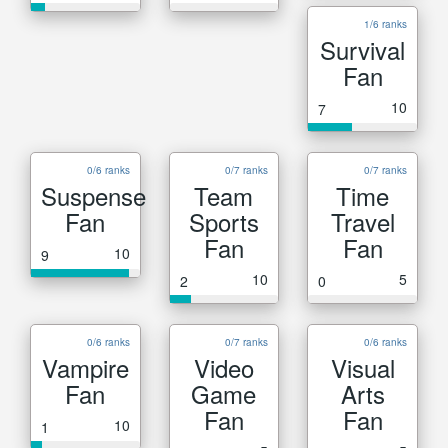
1/6 ranks
Survival
Fan
10
7
0/6 ranks
0/7 ranks
0/7 ranks
Suspense
Team
Time
Fan
Sports
Travel
Fan
Fan
10
9
10
5
2
0
0/6 ranks
0/7 ranks
0/6 ranks
Vampire
Video
Visual
Fan
Game
Arts
Fan
Fan
10
1