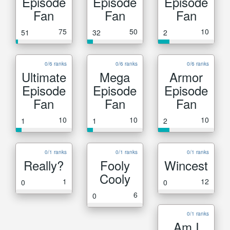
Episode
Episode
Episode
Fan
Fan
Fan
75
50
10
51
32
2
0/6 ranks
0/6 ranks
0/6 ranks
Ultimate
Mega
Armor
Episode
Episode
Episode
Fan
Fan
Fan
10
10
10
1
1
2
0/1 ranks
0/1 ranks
0/1 ranks
Really?
Fooly
Wincest
Cooly
1
12
0
0
6
0
0/1 ranks
Am I