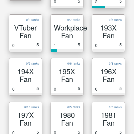
5
5
0
2
0/3 ranks
0/7 ranks
0/6 ranks
VTuber
Workplace
193X
Fan
Fan
Fan
5
5
5
0
1
0
0/5 ranks
0/6 ranks
0/8 ranks
194X
195X
196X
Fan
Fan
Fan
5
5
5
0
0
0
0/13 ranks
0/5 ranks
0/5 ranks
197X
1980
1981
Fan
Fan
Fan
5
5
5
0
0
0