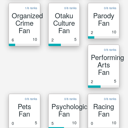
1/6 ranks
0/6 ranks
0/6 ranks
Organized
Otaku
Parody
Crime
Culture
Fan
Fan
Fan
10
2
10
5
6
2
0/6 ranks
Performing
Arts
Fan
5
2
0/6 ranks
0/6 ranks
0/6 ranks
Pets
Psychological
Racing
Fan
Fan
Fan
5
10
10
0
5
0