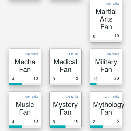
0/6 ranks
Martial
Arts
Fan
10
0
0/6 ranks
0/4 ranks
1/6 ranks
Mecha
Medical
Military
Fan
Fan
Fan
10
3
20
4
0
12
0/6 ranks
0/6 ranks
0/11 ranks
Music
Mystery
Mythology
Fan
Fan
Fan
10
10
5
4
5
2