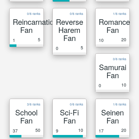
0/6 ranks
0/6 ranks
1/6 ranks
Reincarnation
Reverse
Romance
Fan
Harem
Fan
Fan
5
20
1
10
5
0
0/6 ranks
Samurai
Fan
10
0
3/6 ranks
0/6 ranks
1/6 ranks
School
Sci-Fi
Seinen
Fan
Fan
Fan
50
10
20
37
9
17