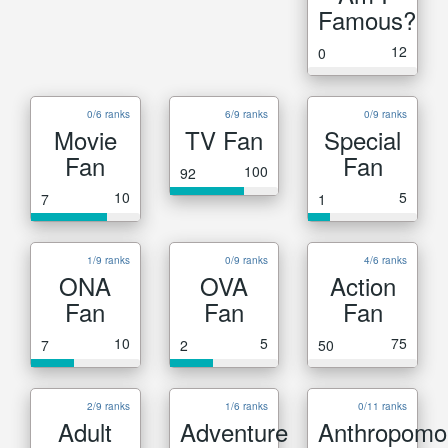
Famous?
12
0
0/6 ranks
6/9 ranks
0/9 ranks
Movie
TV Fan
Special
Fan
Fan
100
92
10
5
7
1
1/9 ranks
0/9 ranks
4/6 ranks
ONA
OVA
Action
Fan
Fan
Fan
10
5
75
7
2
50
2/9 ranks
1/6 ranks
0/11 ranks
Adult
Adventure
Anthropomo