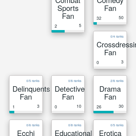
Sports
Fan
Fan
50
32
5
2
0/4 ranks
Crossdressi
Fan
3
0
0/5 ranks
0/6 ranks
2/6 ranks
Delinquents
Detective
Drama
Fan
Fan
Fan
3
10
30
1
0
26
0/6 ranks
0/8 ranks
0/5 ranks
Ecchi
Educational
Erotica