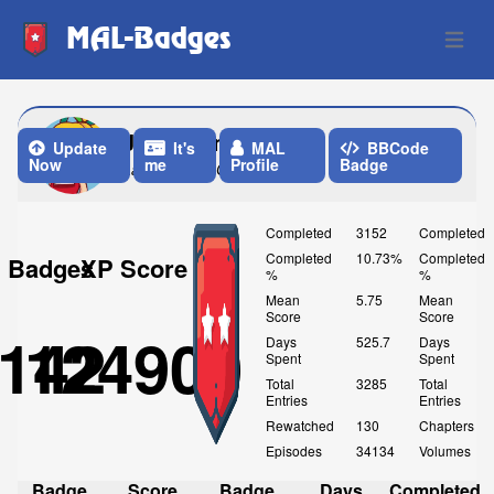
MAL-Badges
Open 
JTtheLlama
Update
It's
MAL
BBCode
Now
me
Profile
Badge
Last Update: One Week ago
Completed
3152
Completed
Completed
10.73%
Completed
Badges
XP Score
%
%
Mean
5.75
Mean
Score
Score
142
124900
Days
525.7
Days
Spent
Spent
Total
3285
Total
Entries
Entries
Rewatched
130
Chapters
Episodes
34134
Volumes
Badge
Score
Badge
Days
Completed