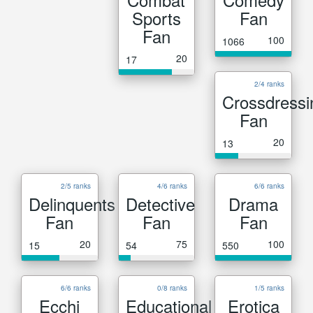
Sports
Fan
Fan
100
1066
20
17
2/4 ranks
Crossdressi
Fan
20
13
2/5 ranks
4/6 ranks
6/6 ranks
Delinquents
Detective
Drama
Fan
Fan
Fan
20
75
100
15
54
550
6/6 ranks
0/8 ranks
1/5 ranks
Ecchi
Educational
Erotica