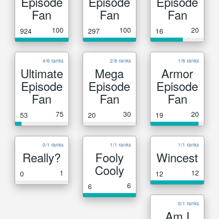
Episode
Episode
Episode
Fan
Fan
Fan
100
100
20
924
297
16
4/6 ranks
2/6 ranks
1/6 ranks
Ultimate
Mega
Armor
Episode
Episode
Episode
Fan
Fan
Fan
75
30
20
53
20
19
0/1 ranks
1/1 ranks
1/1 ranks
Really?
Fooly
Wincest
Cooly
1
12
0
12
6
6
0/1 ranks
Am I