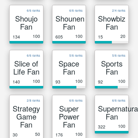
6/6 ranks
6/6 ranks
2/4 ranks
Shoujo
Shounen
Showbiz
Fan
Fan
Fan
100
100
20
134
605
15
6/6 ranks
5/6 ranks
5/6 ranks
Slice of
Space
Sports
Life Fan
Fan
Fan
100
100
100
140
93
92
2/8 ranks
6/6 ranks
6/6 ranks
Strategy
Super
Supernatura
Game
Power
Fan
Fan
Fan
100
322
50
100
30
176