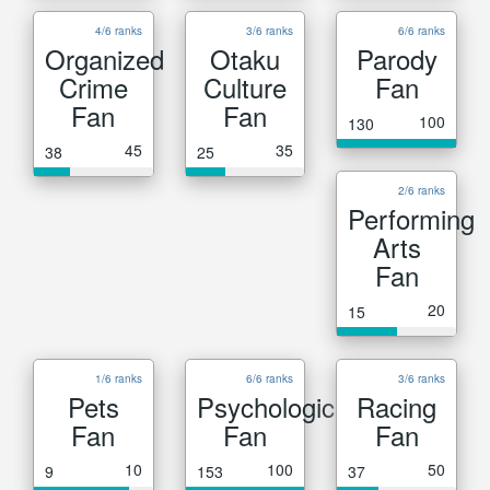
4/6 ranks
3/6 ranks
6/6 ranks
Organized
Otaku
Parody
Crime
Culture
Fan
Fan
Fan
100
130
45
35
38
25
2/6 ranks
Performing
Arts
Fan
20
15
1/6 ranks
6/6 ranks
3/6 ranks
Pets
Psychological
Racing
Fan
Fan
Fan
10
100
50
9
153
37