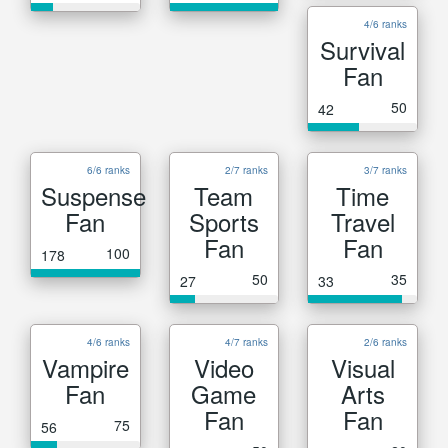
4/6 ranks
Survival
Fan
50
42
6/6 ranks
2/7 ranks
3/7 ranks
Suspense
Team
Time
Fan
Sports
Travel
Fan
Fan
100
178
50
35
27
33
4/6 ranks
4/7 ranks
2/6 ranks
Vampire
Video
Visual
Fan
Game
Arts
Fan
Fan
75
56