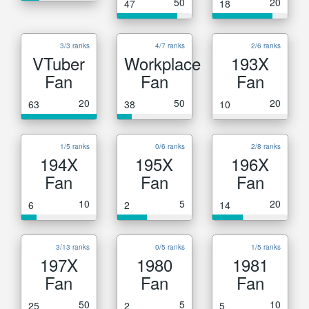
50
20
47
18
3/3 ranks
4/7 ranks
2/6 ranks
VTuber
Workplace
193X
Fan
Fan
Fan
20
50
20
63
38
10
1/5 ranks
0/6 ranks
2/8 ranks
194X
195X
196X
Fan
Fan
Fan
10
5
20
6
2
14
3/13 ranks
0/5 ranks
1/5 ranks
197X
1980
1981
Fan
Fan
Fan
50
5
10
25
2
5