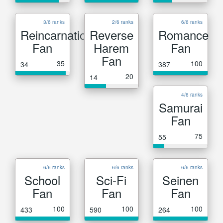
3/6 ranks
2/6 ranks
6/6 ranks
Reincarnation
Reverse
Romance
Fan
Harem
Fan
Fan
35
100
34
387
20
14
4/6 ranks
Samurai
Fan
75
55
6/6 ranks
6/6 ranks
6/6 ranks
School
Sci-Fi
Seinen
Fan
Fan
Fan
100
100
100
433
590
264