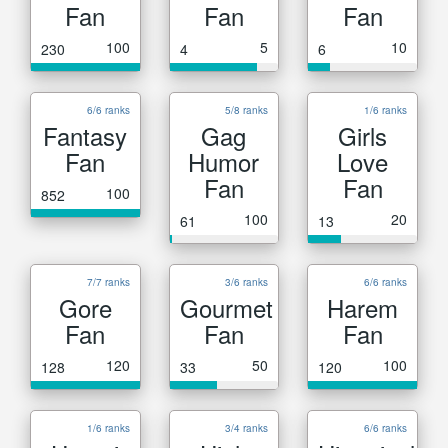
Fan
Fan
Fan
100
5
10
230
4
6
6/6 ranks
5/8 ranks
1/6 ranks
Fantasy
Gag
Girls
Fan
Humor
Love
Fan
Fan
100
852
100
20
61
13
7/7 ranks
3/6 ranks
6/6 ranks
Gore
Gourmet
Harem
Fan
Fan
Fan
120
50
100
128
33
120
1/6 ranks
3/4 ranks
6/6 ranks