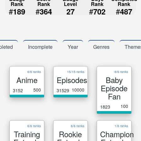
Rank
Rank
Level
Rank
Rank
#
#
#
#
189
364
27
702
487
leted
Incomplete
Year
Genres
Theme
6/6 ranks
15/15 ranks
6/6 ranks
Anime
Episodes
Baby
Episode
500
10000
3152
31529
Fan
100
1823
6/6 ranks
6/6 ranks
1/6 ranks
Training
Rookie
Champion