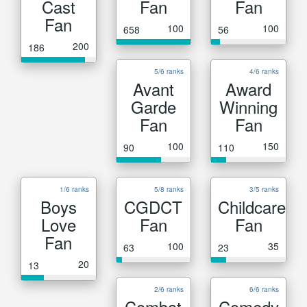
Cast
Fan
Fan
Fan
100
100
658
56
200
186
5/6 ranks
4/6 ranks
Avant
Award
Garde
Winning
Fan
Fan
100
150
90
110
1/6 ranks
5/8 ranks
3/5 ranks
Boys
CGDCT
Childcare
Love
Fan
Fan
Fan
100
35
63
23
20
13
2/6 ranks
6/6 ranks
Combat
Comedy