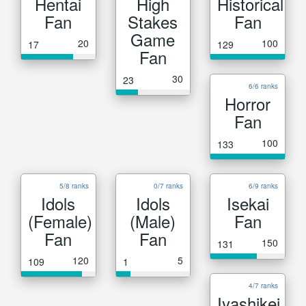
Hentai
High
Historical
Fan
Stakes
Fan
Game
20
100
17
129
Fan
30
23
6/6 ranks
Horror
Fan
100
133
5/8 ranks
0/7 ranks
6/9 ranks
Idols
Idols
Isekai
(Female)
(Male)
Fan
Fan
Fan
150
131
120
5
109
1
4/7 ranks
Iyashikei