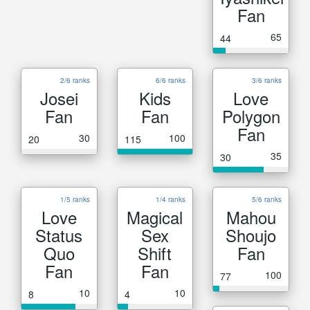
Fan
65
44
2/6 ranks
6/6 ranks
3/6 ranks
Josei
Kids
Love
Fan
Fan
Polygon
Fan
30
100
20
115
35
30
1/5 ranks
1/4 ranks
5/6 ranks
Love
Magical
Mahou
Status
Sex
Shoujo
Quo
Shift
Fan
Fan
Fan
100
77
10
10
8
4