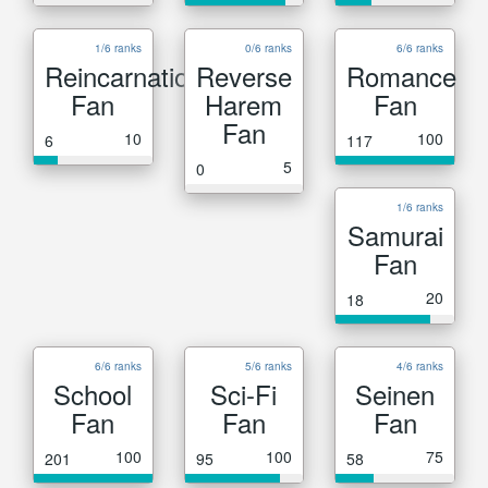
1/6 ranks
0/6 ranks
6/6 ranks
Reincarnation
Reverse
Romance
Fan
Harem
Fan
Fan
10
100
6
117
5
0
1/6 ranks
Samurai
Fan
20
18
6/6 ranks
5/6 ranks
4/6 ranks
School
Sci-Fi
Seinen
Fan
Fan
Fan
100
100
75
201
95
58