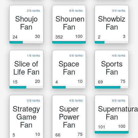
2/6 ranks
6/6 ranks
0/4 ranks
Shoujo
Shounen
Showbiz
Fan
Fan
Fan
30
100
3
24
352
2
1/6 ranks
0/6 ranks
4/6 ranks
Slice of
Space
Sports
Life Fan
Fan
Fan
20
10
75
15
4
69
0/8 ranks
4/6 ranks
6/6 ranks
Strategy
Super
Supernatura
Game
Power
Fan
Fan
Fan
100
101
10
75
5
66