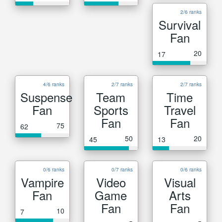
2/6 ranks
Survival
Fan
20
17
4/6 ranks
2/7 ranks
2/7 ranks
Suspense
Team
Time
Fan
Sports
Travel
Fan
Fan
75
62
50
20
45
13
0/6 ranks
0/7 ranks
0/6 ranks
Vampire
Video
Visual
Fan
Game
Arts
Fan
Fan
10
7