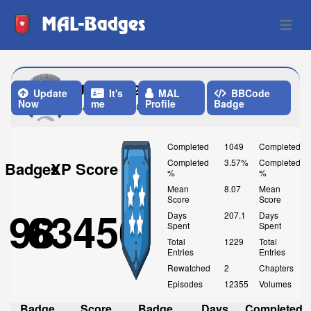
MAL-Badges
Open 
Johell1126
Update
It's
MAL
BBCode
Now
me
Profile
Badge
Last Update: One Week ago
Completed
1049
Completed
Completed
3.57%
Completed
Badges
XP Score
%
%
Mean
8.07
Mean
Score
Score
98
63450
Days
207.1
Days
Spent
Spent
Total
1229
Total
Entries
Entries
Rewatched
2
Chapters
Episodes
12355
Volumes
Badge
Score
Badge
Days
Completed