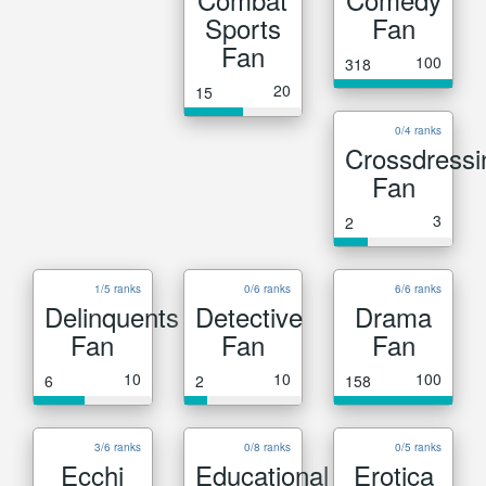
Sports
Fan
Fan
100
318
20
15
0/4 ranks
Crossdressi
Fan
3
2
1/5 ranks
0/6 ranks
6/6 ranks
Delinquents
Detective
Drama
Fan
Fan
Fan
10
10
100
6
2
158
3/6 ranks
0/8 ranks
0/5 ranks
Ecchi
Educational
Erotica