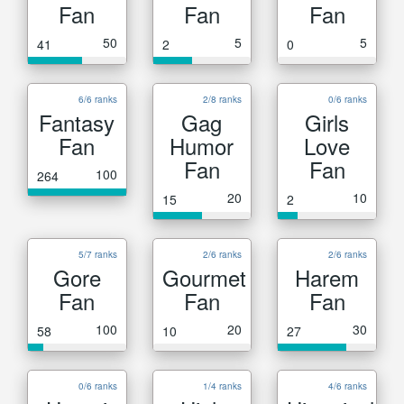
Fan
Fan
Fan
50
5
5
41
2
0
6/6 ranks
2/8 ranks
0/6 ranks
Fantasy
Gag
Girls
Fan
Humor
Love
Fan
Fan
100
264
20
10
15
2
5/7 ranks
2/6 ranks
2/6 ranks
Gore
Gourmet
Harem
Fan
Fan
Fan
100
20
30
58
10
27
0/6 ranks
1/4 ranks
4/6 ranks