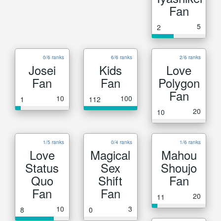
Fan
5
2
0/6 ranks
6/6 ranks
2/6 ranks
Josei
Kids
Love
Fan
Fan
Polygon
Fan
10
100
1
112
20
10
1/5 ranks
0/4 ranks
1/6 ranks
Love
Magical
Mahou
Status
Sex
Shoujo
Quo
Shift
Fan
Fan
Fan
20
11
10
3
8
0