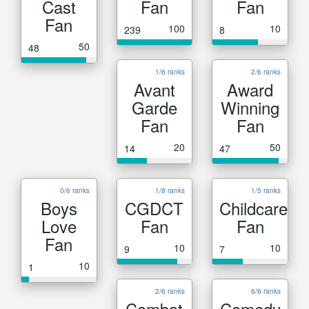
Cast
Fan
Fan
Fan
100
10
239
8
50
48
1/6 ranks
2/6 ranks
Avant
Award
Garde
Winning
Fan
Fan
20
50
14
47
0/6 ranks
1/8 ranks
1/5 ranks
Boys
CGDCT
Childcare
Love
Fan
Fan
Fan
10
10
9
7
10
1
2/6 ranks
6/6 ranks
Combat
Comedy