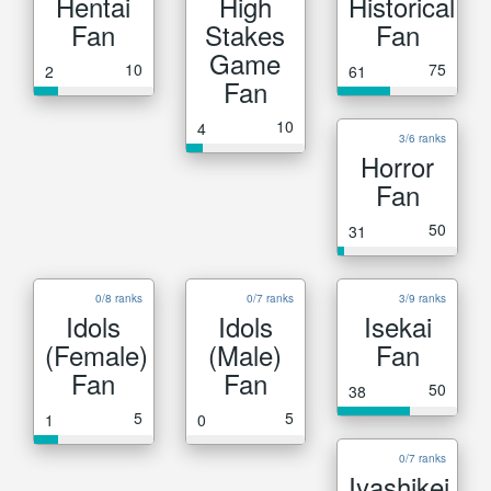
Hentai
High
Historical
Fan
Stakes
Fan
Game
10
75
2
61
Fan
10
4
3/6 ranks
Horror
Fan
50
31
0/8 ranks
0/7 ranks
3/9 ranks
Idols
Idols
Isekai
(Female)
(Male)
Fan
Fan
Fan
50
38
5
5
1
0
0/7 ranks
Iyashikei