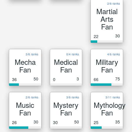
2/6 ranks
Martial
Arts
Fan
30
22
3/6 ranks
0/4 ranks
4/6 ranks
Mecha
Medical
Military
Fan
Fan
Fan
50
3
75
36
0
66
2/6 ranks
3/6 ranks
3/11 ranks
Music
Mystery
Mythology
Fan
Fan
Fan
30
50
35
26
30
25