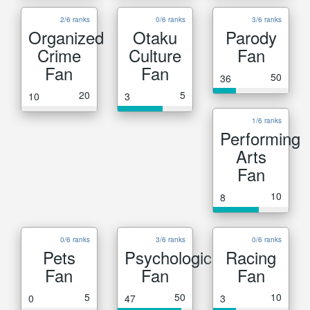
2/6 ranks
0/6 ranks
3/6 ranks
Organized
Otaku
Parody
Crime
Culture
Fan
Fan
Fan
50
36
20
5
10
3
1/6 ranks
Performing
Arts
Fan
10
8
0/6 ranks
3/6 ranks
0/6 ranks
Pets
Psychological
Racing
Fan
Fan
Fan
5
50
10
0
47
3