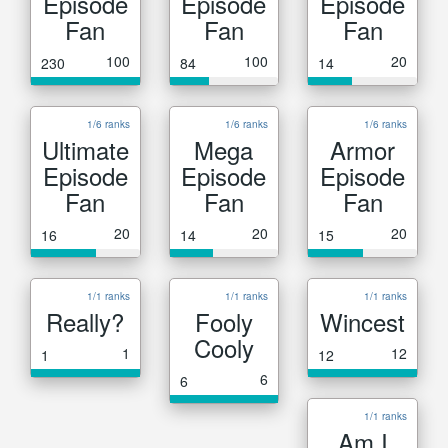
Episode
Episode
Episode
Fan
Fan
Fan
100
100
20
230
84
14
1/6 ranks
1/6 ranks
1/6 ranks
Ultimate
Mega
Armor
Episode
Episode
Episode
Fan
Fan
Fan
20
20
20
16
14
15
1/1 ranks
1/1 ranks
1/1 ranks
Really?
Fooly
Wincest
Cooly
1
12
1
12
6
6
1/1 ranks
Am I