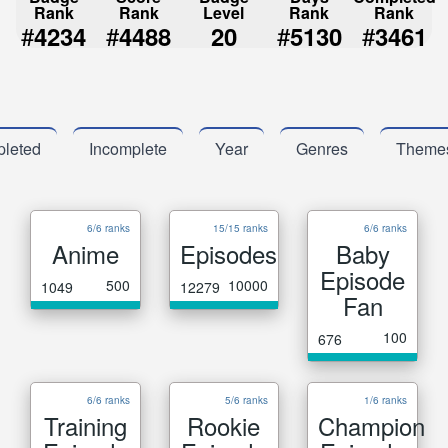
Rank
Rank
Level
Rank
Rank
#
#
#
#
4234
4488
20
5130
3461
leted
Incomplete
Year
Genres
Theme
6/6 ranks
15/15 ranks
6/6 ranks
Anime
Episodes
Baby
Episode
500
10000
1049
12279
Fan
100
676
6/6 ranks
5/6 ranks
1/6 ranks
Training
Rookie
Champion