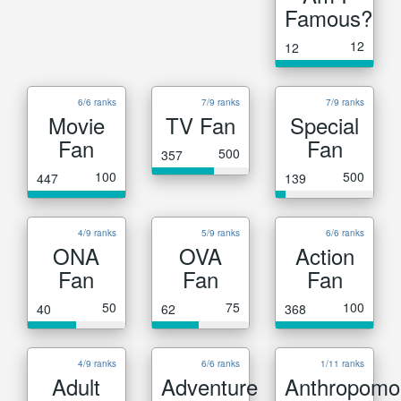
Famous?
12
12
6/6 ranks
7/9 ranks
7/9 ranks
Movie
TV Fan
Special
Fan
Fan
500
357
100
500
447
139
4/9 ranks
5/9 ranks
6/6 ranks
ONA
OVA
Action
Fan
Fan
Fan
50
75
100
40
62
368
4/9 ranks
6/6 ranks
1/11 ranks
Adult
Adventure
Anthropomo