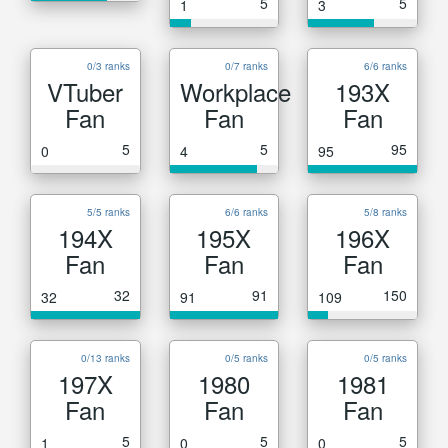
5
5
1
3
0/3 ranks
0/7 ranks
6/6 ranks
VTuber
Workplace
193X
Fan
Fan
Fan
5
5
95
0
4
95
5/5 ranks
6/6 ranks
5/8 ranks
194X
195X
196X
Fan
Fan
Fan
32
91
150
32
91
109
0/13 ranks
0/5 ranks
0/5 ranks
197X
1980
1981
Fan
Fan
Fan
5
5
5
1
0
0